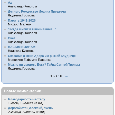
Ад
Александр Конопля
Детям о Рождестве Иоанна Предтечи
Людмила Громова
Память 1941-2026
Михаил Малеин
"Когда шипит в тиши машина..."
Александр Конопля
Снег
Александр Конопля
НАШИМ ВОИНАМ
Надежда Кушкова
Сказание о жене Адера и о рыжей блуднице
Монахиня Евфимия Пащенко
Можно ли увидеть Бога? Тайна Святой Троицы
Людмила Громова
1 из 10
→
Новые комментарии
Благодарность мастеру
1 месяц 1 неделя
назад
Дорогой отец Алексий, очень
2 месяца 3 недели
назад