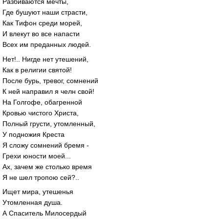
Разбиваются мечты,
Где бушуют наши страсти,
Как Тифон среди морей,
И влекут во все напасти
Всех им преданных людей.
Нет!.. Нигде нет утешений,
Как в религии святой!
После бурь, тревог, сомнений
К ней направил я челн свой!
На Голгофе, обагренной
Кровью чистого Христа,
Полный грусти, утомленный,
У подножия Креста
Я сложу сомнений бремя -
Грехи юности моей...
Ах, зачем же столько время
Я не шел тропою сей?..
Ищет мира, утешенья
Утомленная душа.
А Спаситель Милосердый