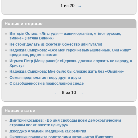
1 из 20
→
Новые интервью
Вікторія Осташ: «Літстудія — живий організм, «тіло» рухоме,
змінне» (Тетяна Винник)
Не стоит делать из фэнтези божество или пугало!
Надежда Смирнова: «Все мои герои невымышленные. Они живут
среди нас, рядом с нами»
Игумен Петр (Мещеринов): «Церковь должна служить не народу, а
Христу»
Надежда Смирнова: Мне было бы сложно жить без «Омилии»
Семья предполагает веру друг в друга
О разобщенности в православной среде
←
8 из 10
→
Новые статьи
Дмитрий Косырев: «Во имя свободы всем демократическим
странам велят ввести цензуру»
Джорджо Агамбен. Медицина как религия
Силовики пришли за родителями школьников (Виктория