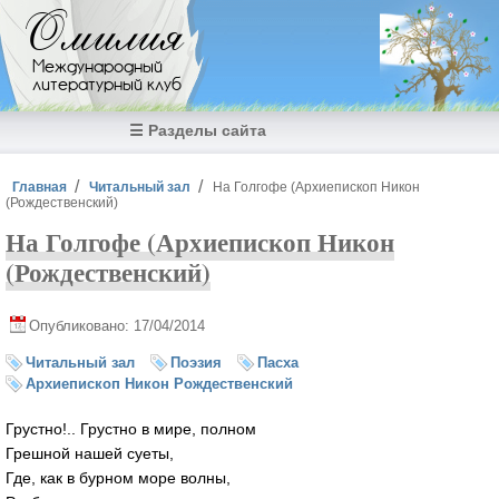
Перейти к основному содержанию
Омилия
Международный
литературный клуб
☰ Разделы сайта
Вы здесь
Главная
Читальный зал
На Голгофе (Архиепископ Никон
(Рождественский)
На Голгофе (Архиепископ Никон
(Рождественский)
Опубликовано: 17/04/2014
Читальный зал
Поэзия
Пасха
Архиепископ Никон Рождественский
Грустно!.. Грустно в мире, полном
Грешной нашей суеты,
Где, как в бурном море волны,