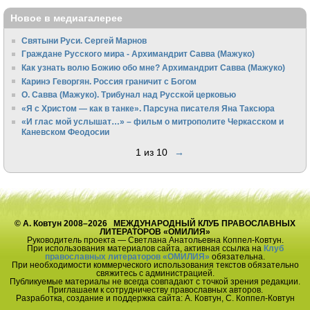
Новое в медиагалерее
Святыни Руси. Сергей Марнов
Граждане Русского мира - Архимандрит Савва (Мажуко)
Как узнать волю Божию обо мне? Архимандрит Савва (Мажуко)
Каринэ Геворгян. Россия граничит с Богом
О. Савва (Мажуко). Трибунал над Русской церковью
«Я с Христом — как в танке». Парсуна писателя Яна Таксюра
«И глас мой услышат…» – фильм о митрополите Черкасском и
Каневском Феодосии
1 из 10
→
© А. Ковтун 2008–2026 МЕЖДУНАРОДНЫЙ КЛУБ ПРАВОСЛАВНЫХ
ЛИТЕРАТОРОВ «ОМИЛИЯ»
Руководитель проекта — Светлана Анатольевна Коппел-Ковтун.
При использования материалов сайта, активная ссылка на
Клуб
православных литераторов «ОМИЛИЯ»
обязательна.
При необходимости коммерческого использования текстов обязательно
свяжитесь с администрацией.
Публикуемые материалы не всегда совпадают с точкой зрения редакции.
Приглашаем к сотрудничеству православных авторов.
Разработка, создание и поддержка сайта: А. Ковтун, С. Коппел-Ковтун