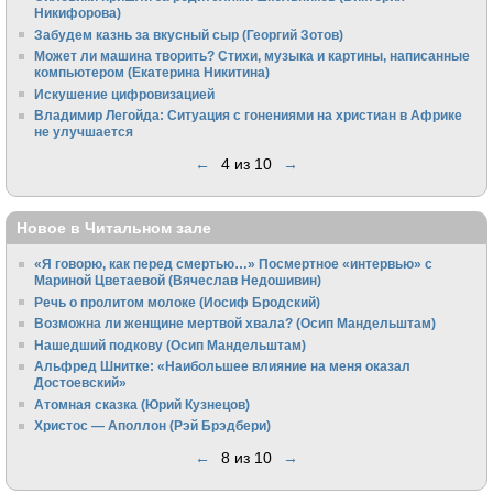
Никифорова)
Забудем казнь за вкусный сыр (Георгий Зотов)
Может ли машина творить? Стихи, музыка и картины, написанные
компьютером (Екатерина Никитина)
Искушение цифровизацией
Владимир Легойда: Ситуация с гонениями на христиан в Африке
не улучшается
←
4 из 10
→
Новое в Читальном зале
«Я говорю, как перед смертью…» Посмертное «интервью» с
Мариной Цветаевой (Вячеслав Недошивин)
Речь о пролитом молоке (Иосиф Бродский)
Возможна ли женщине мертвой хвала? (Осип Мандельштам)
Нашедший подкову (Осип Мандельштам)
Альфред Шнитке: «Наибольшее влияние на меня оказал
Достоевский»
Атомная сказка (Юрий Кузнецов)
Христос — Аполлон (Рэй Брэдбери)
←
8 из 10
→