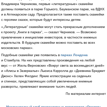
Владимира Черникова, первые «литературные» скамейки
должны появиться в парке Горького, Бауманском парке, на ВДНХ
и в Аптекарском саду. Предполагается также поставить скамейки
с героями сказок, которые будут интересны детям.
«„Литературные“ скамейки могут стать прекрасным дополнением
к проекту „Книги в парках“, — сказал Черников. — Возможно
привлечение к инициативе инвесторов, в частности книжных
издательств. В будущем скамейки можно поставить во всех
московских парках».
Подобные скамейки уже появились в
парках Лондона
и Стамбула. На них представлены произведения на любой
вкус — от Жюль-Верновских «Вокруг света за восемьдесят дней»
и «Алисы в Зазеркалье» Льюиса Кэрролла до «Дневника Бриджит
Джонс» Хелен Филдинг. Яркие иллюстрации на сиденьях
и спинках, представляющих собой увеличенные книжные
развороты, привлекают внимание тысяч людей.
По материалам интернет
Международный клуб православных литераторов «Омилия»