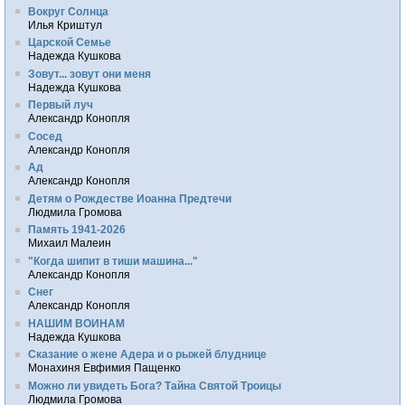
Вокруг Солнца
Илья Криштул
Царской Семье
Надежда Кушкова
Зовут... зовут они меня
Надежда Кушкова
Первый луч
Александр Конопля
Сосед
Александр Конопля
Ад
Александр Конопля
Детям о Рождестве Иоанна Предтечи
Людмила Громова
Память 1941-2026
Михаил Малеин
"Когда шипит в тиши машина..."
Александр Конопля
Снег
Александр Конопля
НАШИМ ВОИНАМ
Надежда Кушкова
Сказание о жене Адера и о рыжей блуднице
Монахиня Евфимия Пащенко
Можно ли увидеть Бога? Тайна Святой Троицы
Людмила Громова