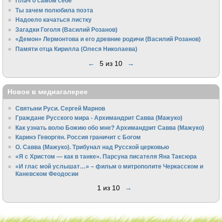
Плач о самом себе
Ты зачем полюбила поэта
Надоело качаться листку
Загадки Гоголя (Василий Розанов)
«Демон» Лермонтова и его древние родичи (Василий Розанов)
Памяти отца Кирилла (Олеся Николаева)
←
5 из 10
→
Новое в медиагалерее
Святыни Руси. Сергей Марнов
Граждане Русского мира - Архимандрит Савва (Мажуко)
Как узнать волю Божию обо мне? Архимандрит Савва (Мажуко)
Каринэ Геворгян. Россия граничит с Богом
О. Савва (Мажуко). Трибунал над Русской церковью
«Я с Христом — как в танке». Парсуна писателя Яна Таксюра
«И глас мой услышат…» – фильм о митрополите Черкасском и
Каневском Феодосии
1 из 10
→