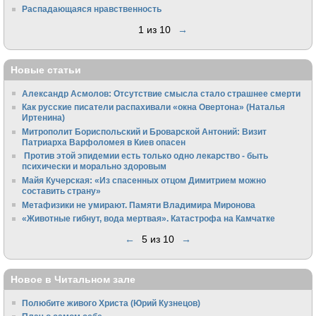
Распадающаяся нравственность
1 из 10
→
Новые статьи
Александр Асмолов: Отсутствие смысла стало страшнее смерти
Как русские писатели распахивали «окна Овертона» (Наталья
Иртенина)
Митрополит Бориспольский и Броварской Антоний: Визит
Патриарха Варфоломея в Киев опасен
Против этой эпидемии есть только одно лекарство - быть
психически и морально здоровым
Майя Кучерская: «Из спасенных отцом Димитрием можно
составить страну»
Метафизики не умирают. Памяти Владимира Миронова
«Животные гибнут, вода мертвая». Катастрофа на Камчатке
←
5 из 10
→
Новое в Читальном зале
Полюбите живого Христа (Юрий Кузнецов)