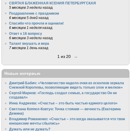
СВЯТАЯ БЛАЖЕННАЯ КСЕНИЯ ПЕТЕРБУРГСКАЯ
5 месяцев 3 недели
назад
Поздравление с праздником
6 месяцев 5 дней
назад
Спасибо что прочли и оценили!
6 месяцев 1 неделя
назад
Ответ к 18 вопросу
6 месяцев 3 недели
назад
Талант внушать и вера
7 месяцев 1 день
назад
1 из 20
→
Новые интервью
Дмитрий Бабич: «Человечество надело очки из осколков зеркала
Снежной Королевы, позволяющие видеть только злое и мелкое»
Сергей Марнов: «Господь создал семью, а государство Он не
создавал»
Инна Андреева: «Счастье – это быть частью единого целого»
Светлана Коппел-Ковтун: Точка стояния — вечность (Екатерина
Демина)
Владимир Романенко: «Счастье – это когда оказывается что твои
юношеские мечты сбылись»
Думать или не думать?