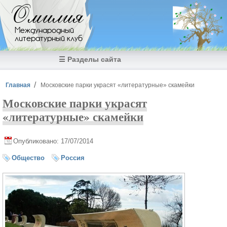
Перейти к основному содержанию
Омилия
Международный
литературный клуб
☰ Разделы сайта
Вы здесь
Главная
Московские парки украсят «литературные» скамейки
Московские парки украсят
«литературные» скамейки
Опубликовано: 17/07/2014
Общество
Россия