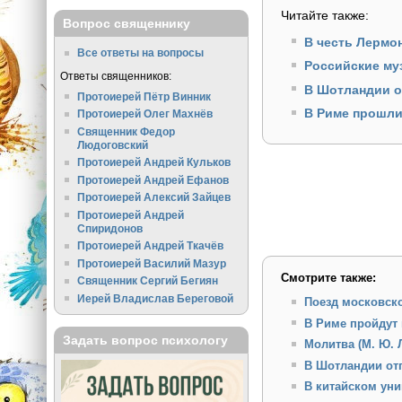
Читайте также:
Вопрос священнику
В честь Лермо
Все ответы на вопросы
Российские му
Ответы священников:
В Шотландии о
Протоиерей Пётр Винник
В Риме прошли
Протоиерей Олег Махнёв
Священник Федор
Людоговский
Протоиерей Андрей Кульков
Протоиерей Андрей Ефанов
Протоиерей Алексий Зайцев
Протоиерей Андрей
Спиридонов
Протоиерей Андрей Ткачёв
Протоиерей Василий Мазур
Смотрите также:
Священник Сергий Бегиян
Иерей Владислав Береговой
Поезд московско
В Риме пройдут 
Задать вопрос психологу
Молитва (М. Ю. 
В Шотландии от
В китайском ун