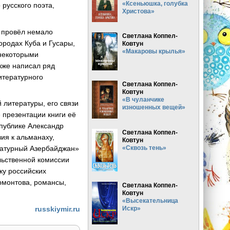
«Ксеньюшка, голубка
 русского поэта,
Христова»
е провёл немало
Светлана Коппел-
ородах Куба и Гусары,
Ковтун
«Макаровы крылья»
 некоторыми
кже написал ряд
итературного
Светлана Коппел-
Ковтун
«В чуланчике
й литературы, его связи
изношенных вещей»
 презентации книги её
спублике Александр
Светлана Коппел-
вия к альманаху,
Ковтун
«Сквозь тень»
ратурный Азербайджан»
ьственной комиссии
ку российских
рмонтова, романсы,
Светлана Коппел-
Ковтун
«Высекательница
Искр»
russkiymir.ru