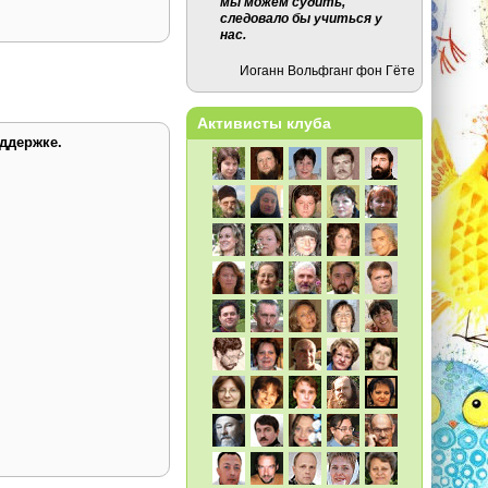
мы можем судить,
следовало бы учиться у
нас.
Иоганн Вольфганг фон Гёте
Активисты клуба
ддержке.