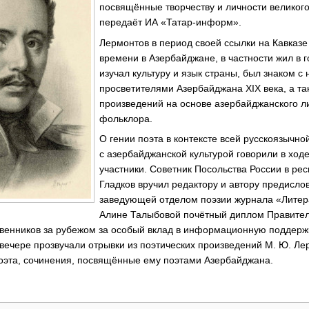
посвящённые творчеству и личности великого
передаёт ИА «Татар-информ».
Лермонтов в период своей ссылки на Кавказ
времени в Азербайджане, в частности жил в г
изучал культуру и язык страны, был знаком с
просветителями Азербайджана XIX века, а та
произведений на основе азербайджанского л
фольклора.
О гении поэта в контексте всей русскоязычно
с азербайджанской культурой говорили в ходе
участники. Советник Посольства России в ре
Гладков вручил редактору и автору предисло
заведующей отделом поэзии журнала «Лите
Алине Талыбовой почётный диплом Правител
венников за рубежом за особый вклад в информационную поддерж
 вечере прозвучали отрывки из поэтических произведений М. Ю. Ле
оэта, сочинения, посвящённые ему поэтами Азербайджана.