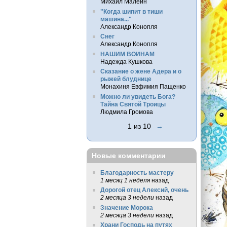
Михаил Малеин
"Когда шипит в тиши
машина..."
Александр Конопля
Снег
Александр Конопля
НАШИМ ВОИНАМ
Надежда Кушкова
Сказание о жене Адера и о
рыжей блуднице
Монахиня Евфимия Пащенко
Можно ли увидеть Бога?
Тайна Святой Троицы
Людмила Громова
1 из 10
→
Новые комментарии
Благодарность мастеру
1 месяц 1 неделя
назад
Дорогой отец Алексий, очень
2 месяца 3 недели
назад
Значение Морока
2 месяца 3 недели
назад
Храни Господь на путях