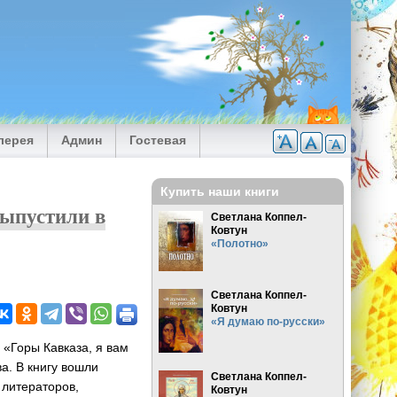
лерея
Админ
Гостевая
Купить наши книги
выпустили в
Светлана Коппел-
Ковтун
«Полотно»
Светлана Коппел-
Ковтун
«Я думаю по-русски»
 «Горы Кавказа, я вам
а. В книгу вошли
Светлана Коппел-
 литераторов,
Ковтун