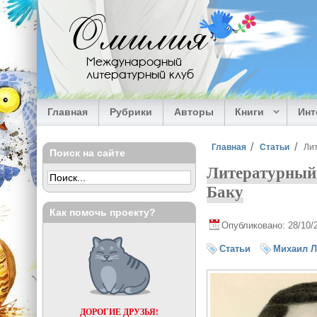
Перейти к основному содержанию
Омилия
Международный
литературный клуб
Главная
Рубрики
Авторы
Книги
Ин
Вы здесь
Главная
Статьи
Лит
Поиск на сайте
Литературный 
Баку
Как помочь проекту?
Опубликовано: 28/10/
Статьи
Михаил 
ДОРОГИЕ ДРУЗЬЯ!