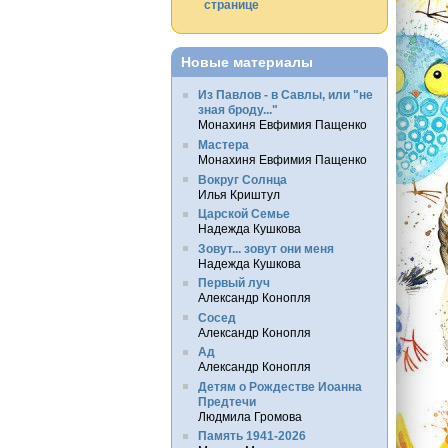
странице
Новые материалы
Из Павлов - в Савлы, или "не
зная броду..."
Монахиня Евфимия Пащенко
Мастера
Монахиня Евфимия Пащенко
Вокруг Солнца
Илья Криштул
Царской Семье
Надежда Кушкова
Зовут... зовут они меня
Надежда Кушкова
Первый луч
Александр Конопля
Сосед
Александр Конопля
Ад
Александр Конопля
Детям о Рождестве Иоанна
Предтечи
Людмила Громова
Память 1941-2026