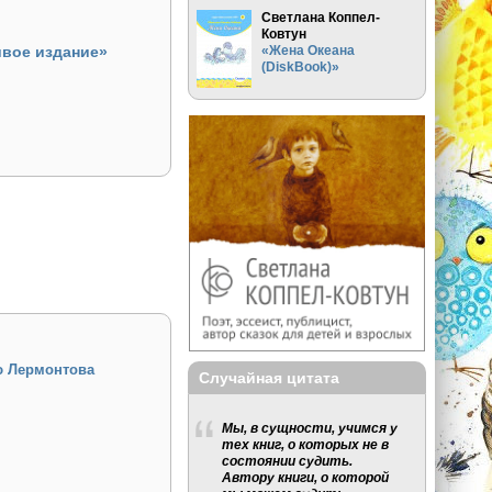
Светлана Коппел-
Ковтун
ивое издание»
«Жена Океана
(DiskBook)»
ию Лермонтова
Случайная цитата
Мы, в сущности, учимся у
тех книг, о которых не в
состоянии судить.
Автору книги, о которой