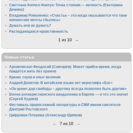
Светлана Коппел-Ковтун: Точка стояния — вечность (Екатерина
Демина)
Владимир Романенко: «Счастье – это когда оказывается что твои
юношеские мечты сбылись»
Думать или не думать?
Распадающаяся нравственность
1 из 10
→
Новые статьи
Архиепископ Феодосий (Снигирёв): Может прийти время, когда
придётся жить без храмов
Кризис скуки и опыт величия
Андрей Девятов: В китайском языке нет иероглифа «Бог»
«Он ценил дар свободы – другому всегда позволял быть другим»
Волна антихристианского вандализма в Европе — и что это значит
(Сергей Худиев)
Фестиваль православной литературы и СМИ имени святителя
Дмитрия Ростовского
Цифровая Плерома (Александр Щипков)
←
7 из 10
→