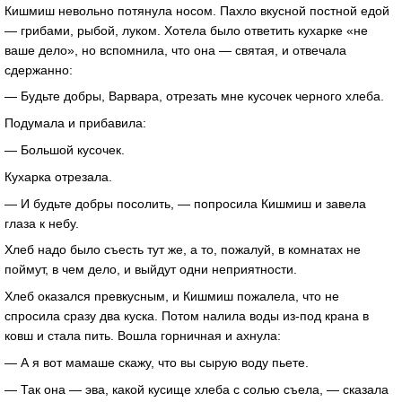
Кишмиш невольно потянула носом. Пахло вкусной постной едой
— грибами, рыбой, луком. Хотела было ответить кухарке «не
ваше дело», но вспомнила, что она — святая, и отвечала
сдержанно:
— Будьте добры, Варвара, отрезать мне кусочек черного хлеба.
Подумала и прибавила:
— Большой кусочек.
Кухарка отрезала.
— И будьте добры посолить, — попросила Кишмиш и завела
глаза к небу.
Хлеб надо было съесть тут же, а то, пожалуй, в комнатах не
поймут, в чем дело, и выйдут одни неприятности.
Хлеб оказался превкусным, и Кишмиш пожалела, что не
спросила сразу два куска. Потом налила воды из-под крана в
ковш и стала пить. Вошла горничная и ахнула:
— А я вот мамаше скажу, что вы сырую воду пьете.
— Так она — эва, какой кусище хлеба с солью съела, — сказала