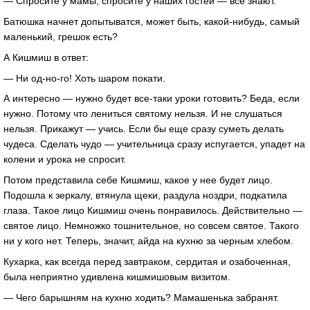
— Спросите у мамы, спросите у наших гостей — все знают.
Батюшка начнет допытыватся, может быть, какой-нибудь, самый
маленький, грешок есть?
А Кишмиш в ответ:
— Ни од-но-го! Хоть шаром покати.
А интересно — нужно будет все-таки уроки готовить? Беда, если
нужно. Потому что лениться святому нельзя. И не слушаться
нельзя. Прикажут — учись. Если бы еще сразу суметь делать
чудеса. Сделать чудо — учительница сразу испугается, упадет на
колени и урока не спросит.
Потом представила себе Кишмиш, какое у нее будет лицо.
Подошла к зеркалу, втянула щеки, раздула ноздри, подкатила
глаза. Такое лицо Кишмиш очень понравилось. Действительно —
святое лицо. Немножко тошнительное, но совсем святое. Такого
ни у кого нет. Теперь, значит, айда на кухню за черным хлебом.
Кухарка, как всегда перед завтраком, сердитая и озабоченная,
была неприятно удивлена кишмишовым визитом.
— Чего барышням на кухню ходить? Мамашенька забранят.