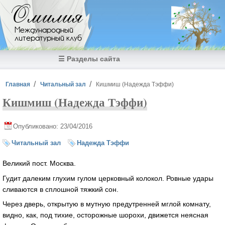
Перейти к основному содержанию
Омилия
Международный
литературный клуб
☰ Разделы сайта
Вы здесь
Главная
Читальный зал
Кишмиш (Надежда Тэффи)
Кишмиш (Надежда Тэффи)
Опубликовано: 23/04/2016
Читальный зал
Надежда Тэффи
Великий пост. Москва.
Гудит далеким глухим гулом церковный колокол. Ровные удары
сливаются в сплошной тяжкий сон.
Через дверь, открытую в мутную предутренней мглой комнату,
видно, как, под тихие, осторожные шорохи, движется неясная