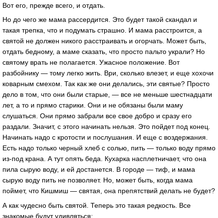
Вот его, прежде всего, и отдать.
Но до чего же мама рассердится. Это будет такой скандал и
такая трепка, что и подумать страшно. И мама расстроится, а
святой не должен никого расстраивать и огорчать. Может быть,
отдать бедному, а маме сказать, что просто пальто украли? Но
святому врать не полагается. Ужасное положение. Вот
разбойнику — тому легко жить. Ври, сколько влезет, и еще хохочи
коварным смехом. Так как же они делались, эти святые? Просто
дело в том, что они были старые, — все не меньше шестнадцати
лет, а то и прямо старики. Они и не обязаны были маму
слушаться. Они прямо забрали все свое добро и сразу его
раздали. Значит, с этого начинать нельзя. Это пойдет под конец.
Начинать надо с кротости и послушания. И еще с воздержания.
Есть надо только черный хлеб с солью, пить — только воду прямо
из-под крана. А тут опять беда. Кухарка насплетничает, что она
пила сырую воду, и ей достанется. В городе — тиф, и мама
сырую воду пить не позволяет. Но, может быть, когда мама
поймет, что Кишмиш — святая, она препятствий делать не будет?
А как чудесно быть святой. Теперь это такая редкость. Все
знакомые будут удивляться: