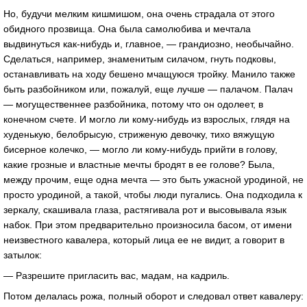
Но, будучи мелким кишмишом, она очень страдала от этого
обидного прозвища. Она была самолюбива и мечтала
выдвинуться как-нибудь и, главное, — грандиозно, необычайно.
Сделаться, например, знаменитым силачом, гнуть подковы,
останавливать на ходу бешено мчащуюся тройку. Манило также
быть разбойником или, пожалуй, еще лучше — палачом. Палач
— могущественнее разбойника, потому что он одолеет, в
конечном счете. И могло ли кому-нибудь из взрослых, глядя на
худенькую, белобрысую, стриженую девочку, тихо вяжущую
бисерное колечко, — могло ли кому-нибудь прийти в голову,
какие грозные и властные мечты бродят в ее голове? Была,
между прочим, еще одна мечта — это быть ужасной уродиной, не
просто уродиной, а такой, чтобы люди пугались. Она подходила к
зеркалу, скашивала глаза, растягивала рот и высовывала язык
набок. При этом предварительно произносила басом, от имени
неизвестного кавалера, который лица ее не видит, а говорит в
затылок:
— Разрешите пригласить вас, мадам, на кадриль.
Потом делалась рожа, полный оборот и следовал ответ кавалеру: