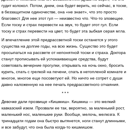
гудит колокол. Потом, днем, она будет верить, но сейчас, в тоске,
в беззащитном одиночестве, она «не знает», что это просто
благовест. Для нее этот гул — неизвестно что. Что-то зловещее.
Если тоску и страх перевести на звук, то будет этот гул. Если
тоску и страх перевести на цвет, то будет эта зыбкая серая мгла.
И впечатление этой предрассветной тоски останется у этого
существа на долгие годы, на всю жизнь. Существо это будет
просыпаться на рассвете от непонятной тоски и страха. Доктора
станут прописывать ей успокаивающие средства, будут
советовать вечерние прогулки, открывать на ночь окно, бросить
курить, спать с грелкой на печени, спать в нетопленой комнате и
многое, многое еще посоветуют ей. Но ничто не сотрет с души
давно наложенную на нее печать предрассветного отчаяния.
* * *
Девочке дали прозвище «Кишмиш». Кишмиш — это мелкий
кавказский изюм. Прозвали ее так, вероятно, за маленький рост,
маленький нос, маленькие руки. Вообще, мелочь, мелюзга. К
тринадцати годам она быстро вытянется, ноги станут длинными,
и все забудут, что она была когда-то кишмишом.