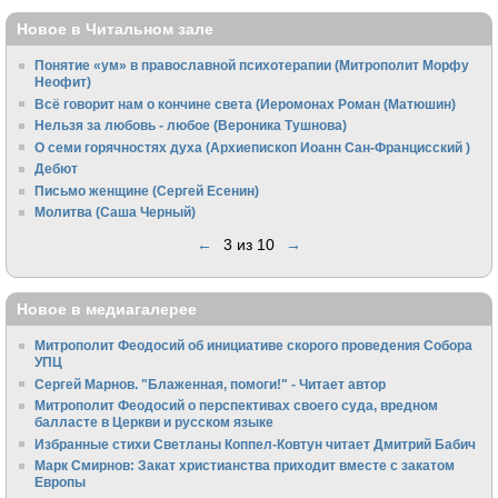
Новое в Читальном зале
Понятие «ум» в православной психотерапии (Митрополит Морфу
Неофит)
Всё говорит нам о кончине света (Иеромонах Роман (Матюшин)
Нельзя за любовь - любое (Вероника Тушнова)
О семи горячностях духа (Архиепископ Иоанн Сан-Францисский )
Дебют
Письмо женщине (Сергей Есенин)
Молитва (Саша Черный)
←
3 из 10
→
Новое в медиагалерее
Митрополит Феодосий об инициативе скорого проведения Собора
УПЦ
Сергей Марнов. "Блаженная, помоги!" - Читает автор
Митрополит Феодосий о перспективах своего суда, вредном
балласте в Церкви и русском языке
Избранные стихи Светланы Коппел-Ковтун читает Дмитрий Бабич
Марк Смирнов: Закат христианства приходит вместе с закатом
Европы