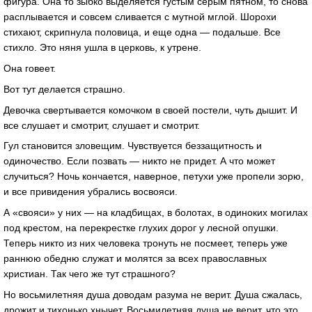
фигура. Она то зыбко выделяется густым серым пятном, то снова
расплывается и совсем сливается с мутной мглой. Шорохи
стихают, скрипнула половица, и еще одна — подальше. Все
стихло. Это няня ушла в церковь, к утрене.
Она говеет.
Вот тут делается страшно.
Девочка свертывается комочком в своей постели, чуть дышит. И
все слушает и смотрит, слушает и смотрит.
Гул становится зловещим. Чувствуется беззащитность и
одиночество. Если позвать — никто не придет. А что может
случиться? Ночь кончается, наверное, петухи уже пропели зорю,
и все привидения убрались восвояси.
А «свояси» у них — на кладбищах, в болотах, в одиноких могилах
под крестом, на перекрестке глухих дорог у лесной опушки.
Теперь никто из них человека тронуть не посмеет, теперь уже
раннюю обедню служат и молятся за всех православных
христиан. Так чего же тут страшного?
Но восьмилетняя душа доводам разума не верит. Душа сжалась,
дрожит и тихонько хнычет. Восьмилетняя душа не верит, что это