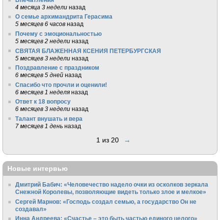
4 месяца 3 недели
назад
О семье архимандрита Герасима
5 месяцев 6 часов
назад
Почему с эмоциональностью
5 месяцев 2 недели
назад
СВЯТАЯ БЛАЖЕННАЯ КСЕНИЯ ПЕТЕРБУРГСКАЯ
5 месяцев 3 недели
назад
Поздравление с праздником
6 месяцев 5 дней
назад
Спасибо что прочли и оценили!
6 месяцев 1 неделя
назад
Ответ к 18 вопросу
6 месяцев 3 недели
назад
Талант внушать и вера
7 месяцев 1 день
назад
1 из 20
→
Новые интервью
Дмитрий Бабич: «Человечество надело очки из осколков зеркала
Снежной Королевы, позволяющие видеть только злое и мелкое»
Сергей Марнов: «Господь создал семью, а государство Он не
создавал»
Инна Андреева: «Счастье – это быть частью единого целого»