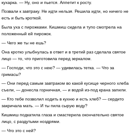
кухарка. — Ну, оно и пьется. Аппетит к росту.
Позвали к завтраку. Не идти нельзя. Решила идти, но ничего не
есть и быть кроткой.
Была уха с пирожками. Кишмиш сидела и тупо смотрела на
положенный ей пирожок.
— Чего же ты не ешь?
Она кротко улыбнулась в ответ и в третий раз сделала святое
лицо — то, что приготовила перед зеркалом.
— Господи, что это с нею? — удивилась тетка. — Что за
гримасы?
— Они перед самым завтраком во какой кусище черного хлеба
съели, — донесла горничная, — и водой из-под крана запили.
— Кто тебе позволил ходить в кухню и есть хлеб? — сердито
закричала мать. — И ты пила сырую воду?
Кишмиш подкатила глаза и смастерила окончательно святое
лицо, с раздутыми ноздрями.
— Что это с ней?