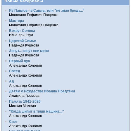
Новые материалы
Из Павлов - в Савлы, или "не зная броду..."
Монахиня Евфимия Пащенко
Мастера
Монахиня Евфимия Пащенко
Вокруг Солнца
Илья Криштул
Царской Семье
Надежда Кушкова
Зовут... зовут они меня
Надежда Кушкова
Первый луч
Александр Конопля
Сосед
Александр Конопля
Ад
Александр Конопля
Детям о Рождестве Иоанна Предтечи
Людмила Громова
Память 1941-2026
Михаил Малеин
"Когда шипит в тиши машина..."
Александр Конопля
Снег
Александр Конопля