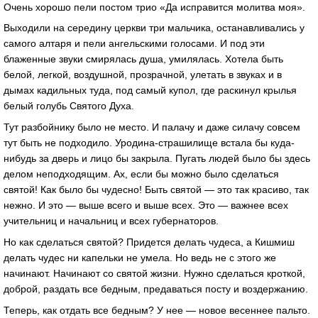
Очень хорошо пели постом трио «Да исправится молитва моя».
Выходили на середину церкви три мальчика, останавливались у
самого алтаря и пели ангельскими голосами. И под эти
блаженные звуки смирялась душа, умилялась. Хотела быть
белой, легкой, воздушной, прозрачной, улетать в звуках и в
дымах кадильных туда, под самый купол, где раскинул крылья
белый голубь Святого Духа.
Тут разбойнику было не место. И палачу и даже силачу совсем
тут быть не подходило. Уродина-страшилище встала бы куда-
нибудь за дверь и лицо бы закрыла. Пугать людей было бы здесь
делом неподходящим. Ах, если бы можно было сделаться
святой! Как было бы чудесно! Быть святой — это так красиво, так
нежно. И это — выше всего и выше всех. Это — важнее всех
учительниц и начальниц и всех губернаторов.
Но как сделаться святой? Придется делать чудеса, а Кишмиш
делать чудес ни капельки не умела. Но ведь не с этого же
начинают. Начинают со святой жизни. Нужно сделаться кроткой,
доброй, раздать все бедным, предаваться посту и воздержанию.
Теперь, как отдать все бедным? У нее — новое весеннее пальто.