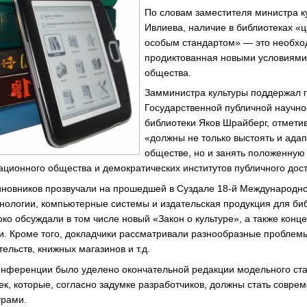
По словам заместителя министра к
Ивлиева, наличие в библиотеках «
особым стандартом» — это необхо
продиктованная новыми условиям
общества.
Замминистра культуры поддержал 
Государственной публичной научно
библиотеки Яков Шрайберг, отмети
«должны не только выстоять и ада
обществе, но и занять положенную
ционного общества и демократических институтов публичного дос
чиновников прозвучали на прошедшей в Суздале 18-й Международ
ологии, компьютерные системы и издательская продукция для би
око обсуждали в том числе новый «Закон о культуре», а также кон
и. Кроме того, докладчики рассматривали разнообразные пробле
тельств, книжных магазинов и т.д.
онференции было уделено окончательной редакции модельного ст
к, которые, согласно задумке разработчиков, должны стать совр
трами.