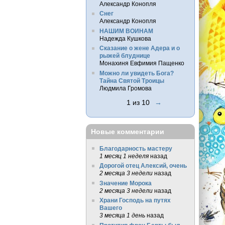
Александр Конопля
Снег
Александр Конопля
НАШИМ ВОИНАМ
Надежда Кушкова
Сказание о жене Адера и о
рыжей блуднице
Монахиня Евфимия Пащенко
Можно ли увидеть Бога?
Тайна Святой Троицы
Людмила Громова
1 из 10
→
Новые комментарии
Благодарность мастеру
1 месяц 1 неделя
назад
Дорогой отец Алексий, очень
2 месяца 3 недели
назад
Значение Морока
2 месяца 3 недели
назад
Храни Господь на путях
Вашего
3 месяца 1 день
назад