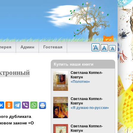
лерея
Админ
Гостевая
Купить наши книги
ектронный
Светлана Коппел-
Ковтун
«Полотно»
Светлана Коппел-
Ковтун
«Я думаю по-русски»
ого дубликата
новом законе «О
Светлана Коппел-
Ковтун