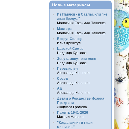
Новые материалы
Из Павлов - в Савлы, или "не
зная броду..."
Монахиня Евфимия Пащенко
Мастера
Монахиня Евфимия Пащенко
Вокруг Солнца
Илья Криштул
Царской Семье
Надежда Кушкова
Зовут... зовут они меня
Надежда Кушкова
Первый луч
Александр Конопля
Сосед
Александр Конопля
Ад
Александр Конопля
Детям о Рождестве Иоанна
Предтечи
Людмила Громова
Память 1941-2026
Михаил Малеин
"Когда шипит в тиши
машина..."