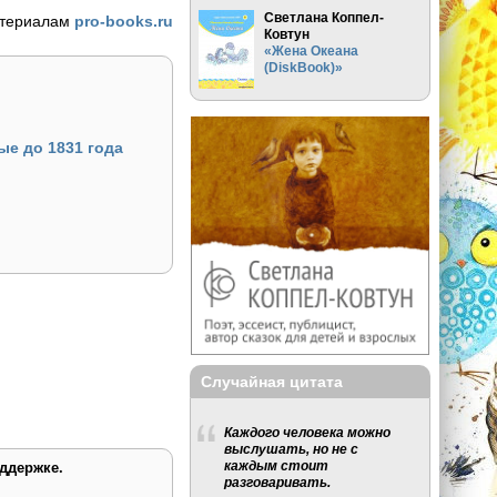
Светлана Коппел-
атериалам
pro-books.ru
Ковтун
«Жена Океана
(DiskBook)»
е до 1831 года
Случайная цитата
Каждого человека можно
выслушать, но не с
каждым стоит
ддержке.
разговаривать.