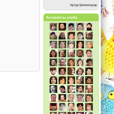
Артур Шопенгауэр
Активисты клуба