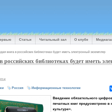
тервью
Статьи
Читальный зал
О клубе
Медиага
дая книга в российских библиотеках будет иметь электронный экземпляр
в российских библиотеках будет иметь эл
2014
ки
Россия
Информационные технологии
Введение обязательного цифров
печатных книг предусмотрено в 
культуре».