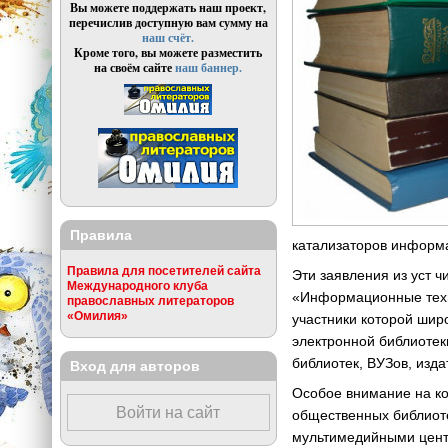
Вы можете поддержать наш проект,
перечислив доступную вам сумму на
наш счёт.
Кроме того, вы можете разместить
на своём сайте
наш баннер.
Правила
катализаторов информа
Правила для посетителей сайта
Эти заявления из уст 
Международного клуба
«Информационные техн
православных литераторов
«Омилия»
участники которой шир
электронной библиотек
библиотек, ВУЗов, изда
Вход для авторов
Особое внимание на к
Войти на сайт
общественных библиоте
мультимедийными цен