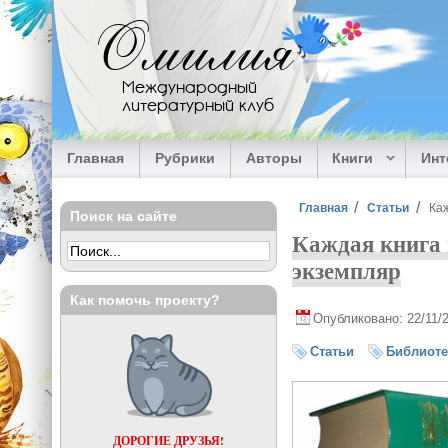
Перейти к основному содержанию
Омилия
Международный
литературный клуб
Главная
Рубрики
Авторы
Книги
Ин
Вы здесь
Главная
Статьи
Каж
Поиск на сайте
Каждая книга 
экземпляр
Как помочь проекту?
Опубликовано: 22/11/
Статьи
Библиоте
ДОРОГИЕ ДРУЗЬЯ!