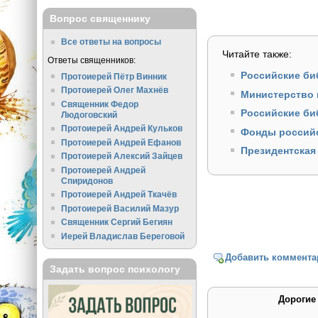
Вопрос священнику
Все ответы на вопросы
Читайте также:
Ответы священников:
Российские би
Протоиерей Пётр Винник
Протоиерей Олег Махнёв
Министерство 
Священник Федор
Российские би
Людоговский
Протоиерей Андрей Кульков
Фонды российс
Протоиерей Андрей Ефанов
Президентская
Протоиерей Алексий Зайцев
Протоиерей Андрей
Спиридонов
Протоиерей Андрей Ткачёв
Протоиерей Василий Мазур
Священник Сергий Бегиян
Иерей Владислав Береговой
Добавить коммента
Задать вопрос психологу
Дорогие