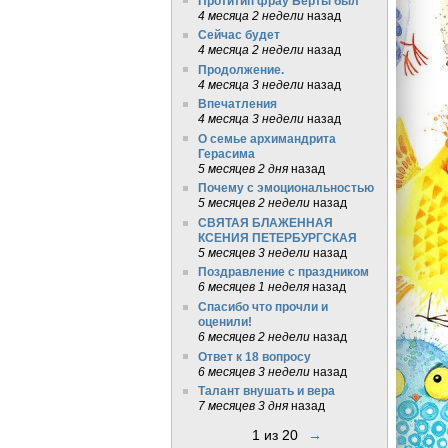
Протитип фрау Берты был
4 месяца 2 недели
назад
Сейчас будет
4 месяца 2 недели
назад
Продолжение.
4 месяца 3 недели
назад
Впечатления
4 месяца 3 недели
назад
О семье архимандрита
Герасима
5 месяцев 2 дня
назад
Почему с эмоциональностью
5 месяцев 2 недели
назад
СВЯТАЯ БЛАЖЕННАЯ
КСЕНИЯ ПЕТЕРБУРГСКАЯ
5 месяцев 3 недели
назад
Поздравление с праздником
6 месяцев 1 неделя
назад
Спасибо что прочли и
оценили!
6 месяцев 2 недели
назад
Ответ к 18 вопросу
6 месяцев 3 недели
назад
Талант внушать и вера
7 месяцев 3 дня
назад
1 из 20
→