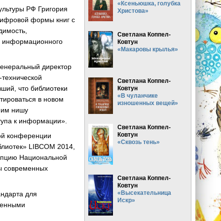
«Ксеньюшка, голубка
ультуры РФ Григория
Христова»
цифровой формы книг с
димость,
Светлана Коппел-
и информационного
Ковтун
«Макаровы крылья»
генеральный директор
-технической
Светлана Коппел-
вший, что библиотеки
Ковтун
«В чуланчике
птироваться в новом
изношенных вещей»
 им нишу
тупа к информации».
Светлана Коппел-
Ковтун
ной конференции
«Сквозь тень»
блиотек» LIBCOM 2014,
цепцию Национальной
мы современных
Светлана Коппел-
Ковтун
«Высекательница
андарта для
Искр»
еменными