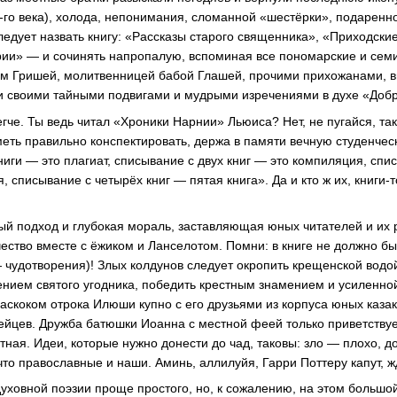
-го
века), холода, непонимания, сломанной «шестёрки», подарен
едует назвать книгу: «Рассказы старого священника», «Приходски
ии» — и сочинять напропалую, вспоминая все пономарские и семи
ым Гришей, молитвенницей бабой Глашей, прочими прихожанами,
и своими тайными подвигами и мудрыми изречениями в духе «До
гче. Ты ведь читал «Хроники Нарнии» Льюиса? Нет, не пугайся, так
меть правильно конспектировать, держа в памяти вечную студенчес
иги — это плагиат, списывание с двух книг — это компиляция, спи
, списывание с четырёх книг — пятая книга». Да и кто ж их,
книги-т
й подход и глубокая мораль, заставляющая юных читателей и их 
ство вместе с ёжиком и Ланселотом. Помни: в книге не должно бы
 чудотворения)! Злых колдунов следует окропить крещенской водо
ием святого угодника, победить крестным знамением и усиленной
наскоком отрока Илюши купно с его друзьями из корпуса юных казак
ейцев
. Дружба батюшки Иоанна с местной феей только приветствуе
тная. Идеи, которые нужно донести до чад, таковы: зло — плохо, 
что православные и наши. Аминь, аллилуйя, Гарри Поттеру капут, 
духовной поэзии проще простого, но, к сожалению, на этом большо