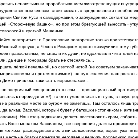
бразить ненавязчивым прорабатыванием животрепещущих внутриц
удожественным словом: стоит сказать о вредоносности неообновле
дении Святой Руси и самодержавия, о заблуждениях сектантки ме
щей «Сторожевую башню», но при этом брезгующей выносить «утк
соволосой и кроткой Машеньке.
бойся повториться: в Православии повторение только приветствуетс
аковый корпус», а Чехов с Ремарком просто «измучили» тему тубе
роев православных, не спасли их души, не вдохновили читателей н
рали, да ещё и гонорары брать не стеснялись…
ршить лёгкой печальной, но светлой нотой (не советуем заканчива
 американизмом и протестантизмом): на путь спасения наш расколь
 и Диме
пришлось-таки
стать иеромонахом…
 но энергичный священник (а ты сам — провинциальный протоиер
вьтесь к переизданиям!), то его нужно послать в глушь, в такую д
 и на реальном месте за бугром не заметишь. Там осталось лишь т
, да алкаш Василий, который будет у батюшки истопником и актив
 запоями). Наш
отец-подвижник
должен восстановить храм, собрать 
лать Васю монахом Вассианом; все свершения должны происходить
я колхоза, распродавшего остатки сельхозтехники, воров, уже пят
т раз местные братки разыскали негодяев и вернули последнюю икон