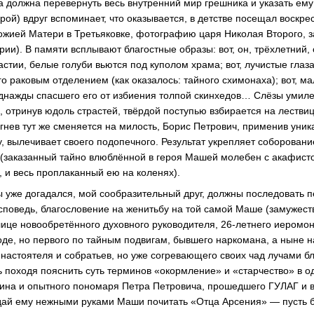
а должна перевернуть весь внутренний мир грешника и указать ему
ерой) вдруг вспоминает, что оказывается, в детстве посещал воскр
жией Матери в Третьяковке, фотографию царя Николая Второго, з
ии). В памяти всплывают благостные образы: вот, он, трёхлетний, 
стии, белые голуби вьются под куполом храма; вот, лучистые глаз
о раковым отделением (как оказалось: тайного схимонаха); вот, ма
однажды спасшего его от избиения толпой скинхедов… Слёзы умил
, отринув юдоль страстей, твёрдой поступью взбирается на лестви
 гнев тут же сменяется на милость, Борис Петрович, применив уник
, вылечивает своего подопечного. Результат укрепляет соборован
(заказанный тайно влюблённой в героя Машей молебен с акафисто
 и весь проплаканный ею на коленях).
ты уже догадался, мой сообразительный друг, должны последовать п
споведь, благословение на женитьбу на той самой Маше (замужест
лице новообретённого духовного руководителя,
26-летнего
иеромон
де, но первого по тайным подвигам, бывшего наркомана, а ныне 
настоятеля и собратьев, но уже согревающего своих чад лучами б
ь походя пояснить суть терминов «окормление» и «старчество» в о
ина и опытного пономаря Петра Петровича, прошедшего ГУЛАГ и 
дай ему нежными руками Маши почитать «Отца Арсения» — пусть б