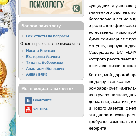
суицидник, и успевающ
знаменного распева п
богословие и пение в 
о роли этого философа
Вопрос психологу
естественно, мимо про
Все ответы на вопросы
Дима-семинарист
с про
Ответы православных психологов:
матушку, верную подру
Никита Яночкин
Совершается ВСТРЕЧА.
Екатерина Усачева
которого расстилается
Татьяна Бобровских
о смысле жизни, о спас
Анастасия Бондарук
Анна Лелик
Кстати, мой дорогой 
шедевру: вся «соль» —
бомбардирует
«ангела
Мы в социальных сетях
их в русло полноводной
ВКонтакте
догматики, аскетики, 
и Нового Заветов, с н
YouTube
эти диалоги нужно рас
требуется замещать «
неофита.