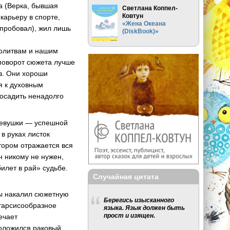
а (Верка, бывшая
Светлана Коппел-
Ковтун
карьеру в спорте,
«Жена Океана
 пробовал), жил лишь
(DiskBook)»
молитвам и нашим
 поворот сюжета лучше
з. Они хороши
я к духовным
посадить ненадолго
евушки — успешной
в руках листок
тором отражается вся
н никому не нужен,
билет в рай» судьбе.
Случайная цитата
ты накалил сюжетную
Берегись изысканного
атарсисообразное
языка. Язык должен быть
прост и изящен.
ечает
положился раковый