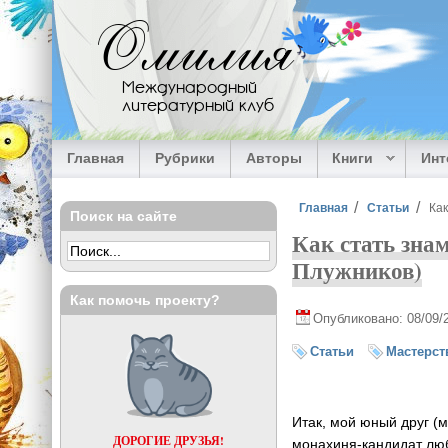
Перейти к основному содержанию
Омилия
Международный
литературный клуб
Главная
Рубрики
Авторы
Книги
Ин
Вы здесь
Главная
Статьи
Ка
Поиск на сайте
Как стать зна
Плужников)
Как помочь проекту?
Опубликовано: 08/09/
Статьи
Мастерст
Итак, мой юный друг (
ДОРОГИЕ ДРУЗЬЯ!
монахиня-кандидат
люб