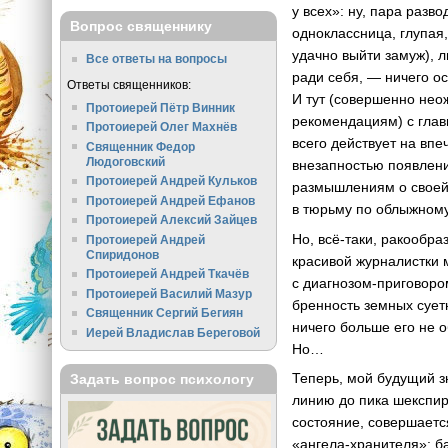
у всех»: ну, пара раз
Вопрос священнику
одноклассница, глупая,
удачно выйти замуж), л
Все ответы на вопросы
ради себя, — ничего о
Ответы священников:
И тут (совершенно не
Протоиерей Пётр Винник
рекомендациям) с глав
Протоиерей Олег Махнёв
всего действует на вп
Священник Федор
Людоговский
внезапностью появлени
Протоиерей Андрей Кульков
размышлениям о своей 
Протоиерей Андрей Ефанов
в тюрьму по облыжном
Протоиерей Алексий Зайцев
Но,
всё-таки
, ракообра
Протоиерей Андрей
Спиридонов
красивой журналистки 
Протоиерей Андрей Ткачёв
с
диагнозом-приговоро
Протоиерей Василий Мазур
бренность земных сует
Священник Сергий Бегиян
ничего больше его не о
Иерей Владислав Береговой
Но…
Теперь, мой будущий з
Задать вопрос психологу
линию до пика шекспир
состояние, совершаетс
«ангела-хранителя»
: 