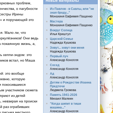
Новые материалы
ерковных проблем,
нчества, о пагубности
Из Павлов - в Савлы, или "не
зная броду..."
дсестры Ирины
Монахиня Евфимия Пащенко
у» и поручающей это
Мастера
Монахиня Евфимия Пащенко
Вокруг Солнца
я. Мало ли, что
Илья Криштул
ркулёзников! Они ведь
Царской Семье
Надежда Кушкова
а покаянную жизнь, а,
Зовут... зовут они меня
Надежда Кушкова
ть
хеппи-эндом
: это
Первый луч
Александр Конопля
ников встал, но Маша
Сосед
Александр Конопля
ей: это вообще
Ад
Александр Конопля
еревню, которую
Детям о Рождестве Иоанна
ри покосившиеся
Предтечи
ным участником сюжета
Людмила Громова
Память 1941-2026
приют из детей
Михаил Малеин
, невзирая на происки
"Когда шипит в тиши
ый раз ограбивших
машина..."
Александр Конопля
у письма местного