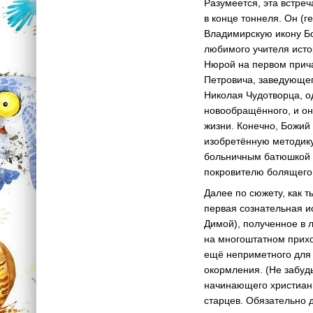
Разумеется, эта встреч
в конце тоннеля. Он (г
Владимирскую икону Бо
любимого учителя истор
Нюрой на первом прича
Петровича, заведующег
Николая Чудотворца, 
новообращённого, и он
жизни. Конечно, Божий
изобретённую методику
больничным батюшкой 
покровителю болящего,
Далее по сюжету, как 
первая сознательная и
Димой), полученное в 
на многоштатном прихо
ещё неприметного для 
окормления. (Не забуд
начинающего христиан
старцев. Обязательно 