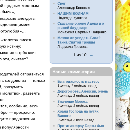
Снег
ной щедрым местным
Александр Конопля
е были»,
НАШИМ ВОИНАМ
Надежда Кушкова
нарские анекдоты,
Сказание о жене Адера и о
 выделяющимися
рыжей блуднице
бротолюбия»…
Монахиня Евфимия Пащенко
Можно ли увидеть Бога?
 «толсто» писать
Тайна Святой Троицы
кую истину:
Людмила Громова
сывание с трёх книг —
1 из 10
→
о
эти, считает?
Новые комментарии
родителей отправиться
ть колдовства — только
Благодарность мастеру
1 месяц 1 неделя
назад
й, вразумить
Дорогой отец Алексий, очень
 молитвой, развеять
2 месяца 3 недели
назад
ов-
Значение Морока
тся, особенно, если
2 месяца 3 недели
назад
Храни Господь на путях
добро — прекрасно,
Вашего
ждите продолжения.
3 месяца 2 часа
назад
Протитип фрау Берты был
й популярности