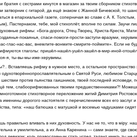
и братия с сестрами кинутся в магазин за твоим сборником стихотв
и затворник с гитарой, да ещё знаком с Жанной Бичевской, то шан
аться в епархиальной газете, соперничая во славе с
А. К. Толстым
,
м), Пастернаком, тебе, мой стихоплёт, вполне по силам. Заучи ли
е духовные рифмы:
«Бога-дорога
,
Отец-Творец
,
Христа-Креста
,
Мати
оздаянья-покаянья
, спаси-помоги-
прости-заступи-вразуми
,
херуви
пас-
глас-нас-вас
, внемлите-
вонмите-смирите-поймите»
. Если не бу
рифмуются глаголы: пришёл-нашёл-ушёл-зашёл-в-
мир-иной-отошё
воя-я
, ты-вы-
мы-иже-херувимы
.
лы?.. Вставляешь рифму в нужное место, а остальное пространство
 одухотворённопрославлятельным о Святой Руси, любимом Старц
м
шествии против пьянства гаишников, твоей последней исповеди, 
ещё тем, слабоорифмованных твоими предшественниками?! Можешь
, многотомное стихотворное переложение житий Димитрия Ростовск
 именины дорогого настоятеля с перечислением всех его заслуг и 
ства, типа: «наш батюшка с матушкой и восемью чадушками сидят
ь правильно вливать в них духовность. У нас не то, что в мiру: н
тельна и умилительна, а их Анна Каренина — сами знаете, где сво
од девизом: коль православным стать успел, талант иметь ты не о