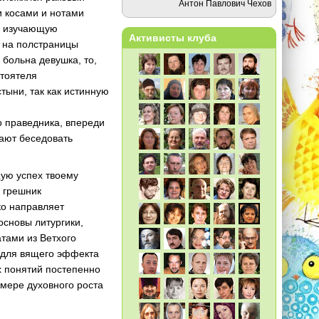
Антон Павлович Чехов
и косами и нотами
м изучающую
Активисты клуба
а на полстраницы
больна девушка, то,
стоятеля
тыни, так как истинную
 праведника, впереди
нают беседовать
ую успех твоему
: грешник
ко направляет
основы литургики,
атами из Ветхого
, для вящего эффекта
х понятий постепенно
мере духовного роста