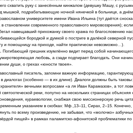
его схватить руку с занесённым кинжалом (девушку Машу, с русым
од мышкой, подрабатывающую ночной нянечкой в больнице, а днё
православном университете имени Ивана Ильина (тут даётся сноск
 в становлении современного православного мировоззрения); если 
бегал навещавший прихожанку своего храма по благословению на
бивающейся бородкой и думкой о постриге в далёкой северной пус
гу и помощницу на приходе, найти практически невозможно…).
 Погибающий грешник изумлённо видит перед собой начинающего
 умиротворяющая любовь, а сзади подпирает благодать. Они начи
ении души, о грехах «юности твоея».
православный писатель, запомни важную информацию, гарантирующ
 в диалогах (особенно — в их длине). Диалоги должны быть таковы
-хранителя»
вечными вопросами «а ля Иван Карамазов», а тот лов
 святоотеческой реки, попутно на нескольких страницах объясняя 
иконоведения, кураевологии, снабжая свою миссионерскую речь цит
епременным указанием в скобках: Мф.,13–11, Сирах, 2–15. Конечно
тянуть по всему произведению, не забывая, что «молочко» азбучны
твёрдой пищей» в рамках
паламитско-афонитской
проблематики по 