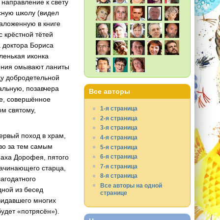
 направление к свету
есную школу (видел
аложенную в книге
с крёстной тётей
а доктора Бориса
ленькая иконка
ения омывают ланиты
цу добродетельной
альную, позавчера
Все авторы
ие, совершённое
1-я страница
м святому,
2-я страница
3-я страница
ервый поход в храм,
4-я страница
во за тем самым
5-я страница
аха Дорофея, пятого
6-я страница
7-я страница
начинающего старца,
8-я страница
лагодатного
Все авторы на одной
дной из бесед
странице
видавшего многих
удет «потрясён»).