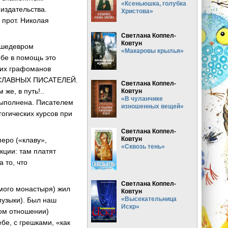
«Ксеньюшка, голубка
издательства.
Христова»
 прот. Николая
Светлана Коппел-
Ковтун
 шедевром
«Макаровы крылья»
ебе в помощь это
ких графоманов
АВОСЛАВНЫХ ПИСАТЕЛЕЙ.
Светлана Коппел-
же, в путь!..
Ковтун
«В чуланчике
выполнена. Писателем
изношенных вещей»
гогических курсов при
Светлана Коппел-
Ковтун
перо («клаву»,
«Сквозь тень»
кции: там платят
а то, что
Светлана Коппел-
мого монастыря) жил
Ковтун
«Высекательница
узыки). Был наш
Искр»
ном отношении)
бе, с грешками, «как