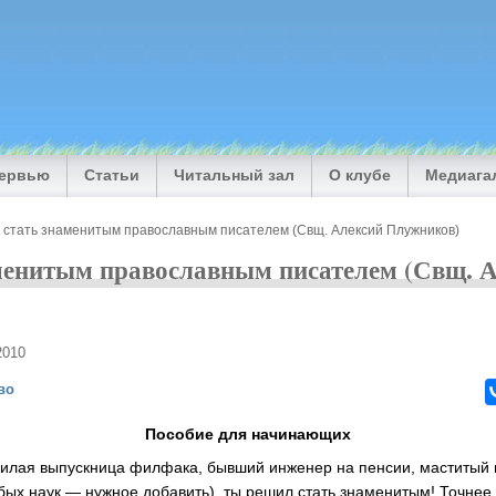
тервью
Статьи
Читальный зал
О клубе
Медиага
к стать знаменитым православным писателем (Свщ. Алексий Плужников)
менитым православным писателем (Свщ. 
2010
во
Пособие для начинающих
милая выпускница филфака, бывший инженер на пенсии, маститый 
ых наук — нужное добавить), ты решил стать знаменитым! Точнее