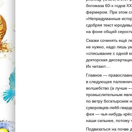
богомаза
60-х
годов
ХХ
фермером. При этом сл
«Непридуманные истор
сдобряя текст юродив
на фоне общей серост
Сказки сочинять ещё ле
не нужно, надо лишь у
«списывание с одной кн
докторская диссертация
Их читают…
Главное — православны
в следующее паломниче
волшебство (а лучше —
промыслительным явлен
по ветру богатырским 
суворовцев-лейб-гвард
фея —
чья-нибудь
крёс
наши сильнее, потому 
Подвизаться на почве 