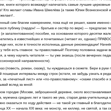
м, книги которого возжаждут напечатать самые лучшие церковные 
! Кто желает славы Ивана Шмелёва (а также Юлии Вознесенской и
желает!..
ненный сим благим намерением, пока ещё не решил, каким именно
юся публику (пардон! — братьев и сестёр по вере) — предлагаю т
 (и запатентованное) пособие, на основании которого десятки жал
вратились в известнейших и почитаемых (читают их, однако) ПР
еди них, если в точности исполнишь данные рекомендации! Начнём 
у тебя есть главное: ты православный! Поэтому половина задачи 
я, а чему научить читателя — ты уже знаешь (после вечерних педа
ссионерской направленности).
аз (повесть, роман, сказку), ты нуждаешься в сюжете. Бери в руки 
 поширше интервалы между строк (кстати, не забудь узнать в реда
о, за «печатный лист» или
«по-православному»
: «скажи спасибо и з
ывай вслед за мной:
ом городке (Москве, заброшенной деревне, около восстанавливае
, мужчина средних лет и такого же ума, старая
дева-учительница
м
жно оказаться по ходу действия — не такой уж главный в благодат
а ХХ — начала ХХI века: не монстр, не киллер, не святой, а так се