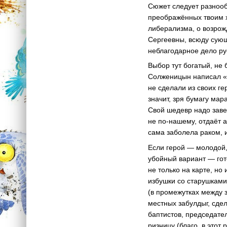
Сюжет следует разноо
преображённых твоим х
либерализма, о возрож
Сергеевны, всюду сую
неблагодарное дело ру
Выбор тут богатый, не 
Солженицын написал «Р
не сделали из своих ге
значит, зря бумагу ма
Свой шедевр надо заве
не
по-нашему
, отдаёт
сама заболела раком,
Если герой — молодой,
убойный вариант — гото
не только на карте, но
избушки со старушками
(в промежутках между
местных забулдыг, сде
баптистов, председател
ризницу (благо, в это