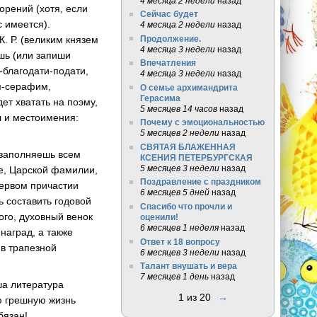
4 месяца 2 недели
назад
орений (хотя, если
Сейчас будет
с имеется).
4 месяца 2 недели
назад
Продолжение.
 К. Р. (великим князем
4 месяца 3 недели
назад
шь (или запиши
Впечатления
-благодати-подати
,
4 месяца 3 недели
назад
м-серафим
,
О семье архимандрита
Герасима
дет хватать на поэму,
5 месяцев 14 часов
назад
л
и местоимения:
Почему с эмоциональностью
5 месяцев 2 недели
назад
СВЯТАЯ БЛАЖЕННАЯ
 заполняешь всем
КСЕНИЯ ПЕТЕРБУРГСКАЯ
5 месяцев 3 недели
назад
е, Царской фамилии,
Поздравление с праздником
первом причастии
6 месяцев 5 дней
назад
 составить годовой
Спасибо что прочли и
ого, духовный венок
оценили!
6 месяцев 1 неделя
назад
наград, а также
Ответ к 18 вопросу
 в трапезной
6 месяцев 3 недели
назад
Талант внушать и вера
7 месяцев 1 день
назад
аша литература
1 из 20
→
ю грешную жизнь
бязан!