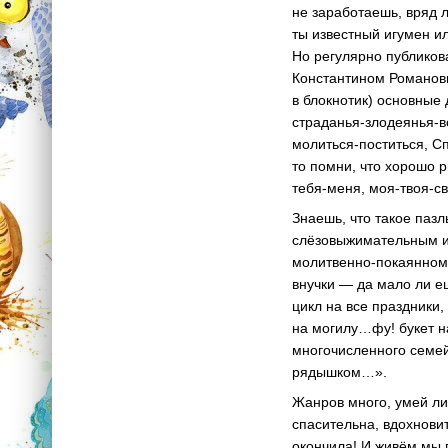
не заработаешь, вряд л
ты известный игумен ил
Но регулярно публиков
Константином Романовы
в блокнотик) основны
страданья-
злодеянья-в
молиться-поститься
, С
то помни, что хорошо 
тебя-меня
, моя-
твоя-с
Знаешь, что такое паз
слёзовыжимательным и
молитвенно-покаянно
внучки — да мало ли 
цикл на все праздники
на могилу…фу! букет на
многочисленного семей
рядышком…».
Жанров много, умей лиш
спасительна, вдохнови
окончила! И живём мы п