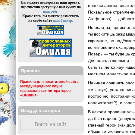
Вы можете поддержать наш проект,
православным писателе
перечислив доступную вам сумму на
наш счёт.
Похвальное стремление
Кроме того, вы можете разместить
Агафонова) — доброго 
на своём сайте
наш баннер.
Но если ты, преиспол
ты восхитишь заждавшу
скромное, но надёжное
во мгновение ока пре
Поверь — ты будешь ср
Для начала запомни — 
быть ты легко научишьс
Правила
местном монастыре ми
Правила для посетителей сайта
Начиная сочинять расск
Международного клуба
«мышку»), устанавливай
православных литераторов
«Омилия»
построчно, постраничн
напечатали»?), и запис
Вход для авторов
В некоем провинциальн
да был парень (девушка
Войти на сайт
главный герой (как дол
обычным человеком конц