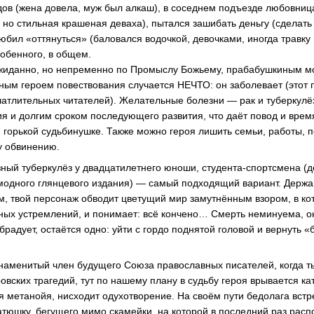
водов (жена довела, муж был алкаш), в соседнем подъезде любовниц
 но стильная крашеная деваха), пытался зашибать деньгу (сделать 
юбил «оттянуться» (баловался водочкой, девочками, иногда травку
собенного, в общем.
ожиданно, но непременно по Промыслу Божьему, прабабушкиным 
ным героем повествования случается НЕЧТО: он заболевает (этот
ечатлительных читателей). Желательные болезни — рак и туберкулё
я и долгим сроком последующего развития, что даёт повод и врем
горькой судьбинушке. Также можно героя лишить семьи, работы, 
у обвинению.
зный туберкулёз у двадцатилетнего юноши,
студента-спортсмена
(д
модного глянцевого издания) — самый подходящий вариант. Держа 
м
, твой персонаж обводит цветущий мир замутнённым взором, в ко
ных устремлений, и понимает: всё кончено… Смерть неминуема, о
брадует, остаётся одно: уйти с гордо поднятой головой и вернуть «
наменитый член будущего Союза православных писателей, когда 
овских трагедий, тут по нашему плану в судьбу героя врывается к
я метанойя, нисходит одухотворение. На своём пути бедолага встр
батюшку, бегущего мимо скамейки, на которой в последний раз рас