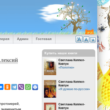
лерея
Админ
Гостевая
Купить наши книги
Алексий
Светлана Коппел-
Ковтун
«Полотно»
Светлана Коппел-
Ковтун
«Я думаю по-русски»
протоиерей,
Светлана Коппел-
Ковтун
, знаменитым