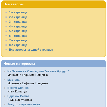
Все авторы
1-я страница
2-я страница
3-я страница
4-я страница
5-я страница
6-я страница
7-я страница
8-я страница
Все авторы на одной странице
Новые материалы
Из Павлов - в Савлы, или "не зная броду..."
Монахиня Евфимия Пащенко
Мастера
Монахиня Евфимия Пащенко
Вокруг Солнца
Илья Криштул
Царской Семье
Надежда Кушкова
Зовут... зовут они меня