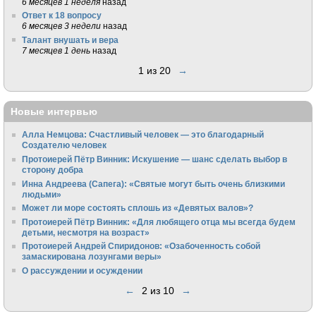
6 месяцев 1 неделя
назад
Ответ к 18 вопросу
6 месяцев 3 недели
назад
Талант внушать и вера
7 месяцев 1 день
назад
1 из 20
→
Новые интервью
Алла Немцова: Счастливый человек — это благодарный
Создателю человек
Протоиерей Пётр Винник: Искушение — шанс сделать выбор в
сторону добра
Инна Андреева (Сапега): «Святые могут быть очень близкими
людьми»
Может ли море состоять сплошь из «Девятых валов»?
Протоиерей Пётр Винник: «Для любящего отца мы всегда будем
детьми, несмотря на возраст»
Протоиерей Андрей Спиридонов: «Озабоченность собой
замаскирована лозунгами веры»
О рассуждении и осуждении
←
2 из 10
→