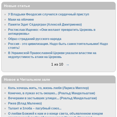
Новые статьи
У Владыки Феодосия случился сердечный приступ
Маки на обочине
Памяти Эдит Сёдергран (Алексей Дмитриенко)
Ростислав Ищенко: «Они желают превратить Церковь в
антицерковь»
Образ страданий русского народа
Россия - это цивилизация. Надо быть самостоятельными! Надо
стоять!
В Украинской Православной Церкви указали властям на
недопустимость атаки на Церковь
1 из 10
→
Новое в Читальном зале
Коль хочешь жить, то, жизнь любя (Лариса Миллер)
Конечно, в лужах есть окошко... (Роальд Мандельштам)
Вечерами в застывших улицах... (Роальд Мандельштам)
Ржев (Влад Маленко)
Талант и Злоба – пагубный союз...
О любви Божией к нам и о конце света, объявленном концом