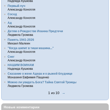
Надежда Кушкова
Первый луч
Александр Конопля
Сосед
Александр Конопля
Ад
Александр Конопля
Детям о Рождестве Иоанна Предтечи
Людмила Громова
Память 1941-2026
Михаил Малеин
"Когда шипит в тиши машина..."
Александр Конопля
Снег
Александр Конопля
НАШИМ ВОИНАМ
Надежда Кушкова
Сказание о жене Адера и о рыжей блуднице
Монахиня Евфимия Пащенко
Можно ли увидеть Бога? Тайна Святой Троицы
Людмила Громова
1 из 10
→
Новые комментарии