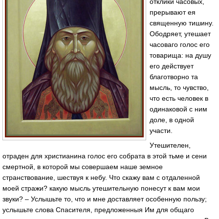
отклики часовых,
прерывают ея
священную тишину.
Ободряет, утешает
часоваго голос его
товарища: на душу
его действует
благотворно та
мысль, то чувство,
что есть человек в
одинаковой с ним
доле, в одной
участи.
Утешителен,
отраден для христианина голос его собрата в этой тьме и сени
смертной, в которой мы совершаем наше земное
странствование, шествуя к небу. Что скажу вам с отдаленной
моей стражи? какую мысль утешительную понесут к вам мои
звуки? – Услышьте то, что и мне доставляет особенную пользу;
услышьте слова Спасителя, предложенныя Им для общаго