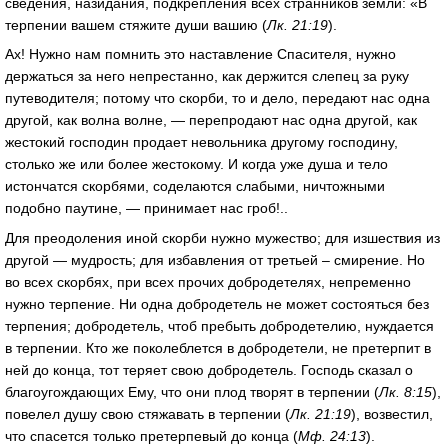
сведения, назидания, подкрепления всех странников земли: «В
терпении вашем стяжите души вашию (
Лк. 21:19
).
Ах! Нужно нам помнить это наставление Спасителя, нужно
держаться за него непрестанно, как держится слепец за руку
путеводителя; потому что скорби, то и дело, передают нас одна
другой, как волна волне, — перепродают нас одна другой, как
жестокий господин продает невольника другому господину,
столько же или более жестокому. И когда уже душа и тело
истончатся скорбями, соделаются слабыми, ничтожными
подобно паутине, — принимает нас гроб!..
Для преодоления иной скорби нужно мужество; для изшествия из
другой — мудрость; для избавления от третьей – смирение. Но
во всех скорбях, при всех прочих добродетелях, непременно
нужно терпение. Ни одна добродетель не может состояться без
терпения; добродетель, чтоб пребыть добродетелию, нуждается
в терпении. Кто же поколеблется в добродетели, не претерпит в
ней до конца, тот теряет свою добродетель. Господь сказал о
благоугождающих Ему, что они плод творят в терпении (
Лк. 8:15
),
повелел душу свою стяжавать в терпении (
Лк. 21:19
), возвестил,
что спасется только претерпевый до конца (
Мф. 24:13
).