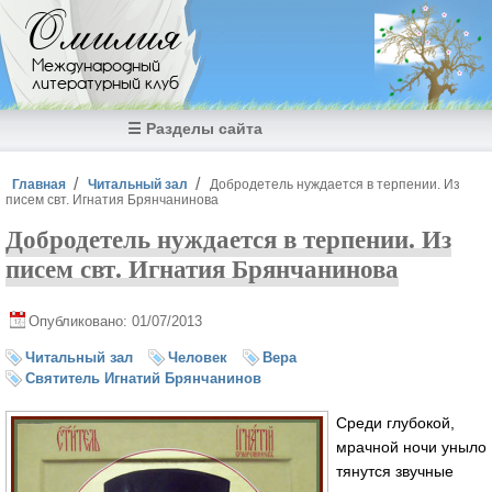
Перейти к основному содержанию
Омилия
Международный
литературный клуб
☰ Разделы сайта
Вы здесь
Главная
Читальный зал
Добродетель нуждается в терпении. Из
писем свт. Игнатия Брянчанинова
Добродетель нуждается в терпении. Из
писем свт. Игнатия Брянчанинова
Опубликовано: 01/07/2013
Читальный зал
Человек
Вера
Святитель Игнатий Брянчанинов
Среди глубокой,
мрачной ночи уныло
тянутся звучные