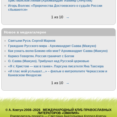
христианской любви (Архимандрит Иакинф (Унчуляк)
Игорь Волгин: «Пророчества Достоевского о судьбе России
сбываются»
1 из 10
→
Новое в медиагалерее
Святыни Руси. Сергей Марнов
Граждане Русского мира - Архимандрит Савва (Мажуко)
Как узнать волю Божию обо мне? Архимандрит Савва (Мажуко)
Каринэ Геворгян. Россия граничит с Богом
О. Савва (Мажуко). Трибунал над Русской церковью
«Я с Христом — как в танке». Парсуна писателя Яна Таксюра
«И глас мой услышат…» – фильм о митрополите Черкасском и
Каневском Феодосии
1 из 10
→
© А. Ковтун 2008–2026 МЕЖДУНАРОДНЫЙ КЛУБ ПРАВОСЛАВНЫХ
ЛИТЕРАТОРОВ «ОМИЛИЯ»
Руководитель проекта — Светлана Анатольевна Коппел-Ковтун.