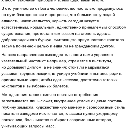
В отступничестве от Бога человечество настолько продвинулось
по пути благоденствия и прогресса, что большинству людей
алчность, накопительство, корысть сегодня кажутся
естественным, нормальным, единственно приемлемым способом
существования; протестантизм возвел на степень идеала
добропорядочного буржуа, считающего приумножение капитала
весьма почтенной целью и едва ли не гражданским долгом.
На всех направлениях жизнедеятельности нами управляет
хватательный инстинкт: например, стремятся в институты,
но добывают диплом, а не знания; стоит ли надрываться,
усваивая трудные лекции, штудируя учебники и пытаясь родить
оригинальные идеи; чтобы сдать сессию, достаточно готовых
конспектов и вызубренных билетов.
Метод чтения также отмечен печатью потребления:
заглатывается лишь сюжет, внутреннее усилие с целью постичь
глубину замысла, художественную манеру и своеобразный стиль
писателя заведомо исключается; классики нужны уходящему
поколению, большинство выбирает современных авторов,
учитывающих запросы масс.