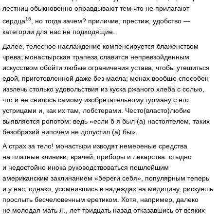
лестниц обыкновенно оправдывают тем что не прилагают
16
сердца
, но тогда зачем? приличие, престиж, удобство —
категории для нас не подходящие.
Далее, телесное наслаждение компенсируется блаженством
чрева; монастырская трапеза славится непревзойденным
искусством обойти любые ограничения устава, чтобы утешиться
едой, приготовленной даже без масла; монах вообще способен
извлечь столько удовольствия из куска ржаного хлеба с солью,
что и не снилось самому изобретательному гурману с его
устрицами и, как их там, лобстерами. Често(власто)любие
выявляется ропотом: ведь «если б я был (а) настоятелем, таких
безобразий нипочем не допустил (а) бы».
А страх за тело! монастыри изводят немереные средства
на платные клиники, врачей, приборы и лекарства: стыдно
и недостойно инока руководствоваться пошлейшим
американским заклинанием «береги себя», популярным теперь
и у нас, однако, усомнившись в надеждах на медицину, рискуешь
прослыть бесчеловечным еретиком. Хотя, например, далеко
не молодая мать Л., лет тридцать назад отказавшись от всяких