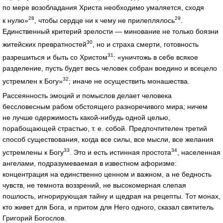
по мере возобладания Христа необходимо умаляется, сходя
28
29
к нулю»
, чтобы сердце ни к чему не прилеплялось
.
Единственный критерий зрелости — минование не только боязни
30
житейских превратностей
, но и страха смерти, готовность
31
разрешиться и быть со Христом
: «уничтожь в себе всякое
разделение, пусть будет весь человек собран воедино и всецело
32
устремлен к Богу»
; иначе не осуществить монашества.
Рассеянность эмоций и помыслов делает человека
бессловесным рабом обстоящего разноречивого мира; ничем
не лучше одержимость какой‑нибудь одной целью,
порабощающей страстью, т. е. собой. Предпочтителен третий
способ существования, когда все силы, все мысли, все желания
33
34
устремлены к Богу
. Это и есть истинная простота
, населенная
ангелами, подразумеваемая в известном афоризме:
концентрация на единственно ценном и важном, а не бедность
чувств, не темнота воззрений, не высокомерная слепая
пошлость, игнорирующая тайну и щедрая на рецепты. Тот монах,
кто живет для Бога, и притом для Него одного, сказал святитель
Григорий Богослов.