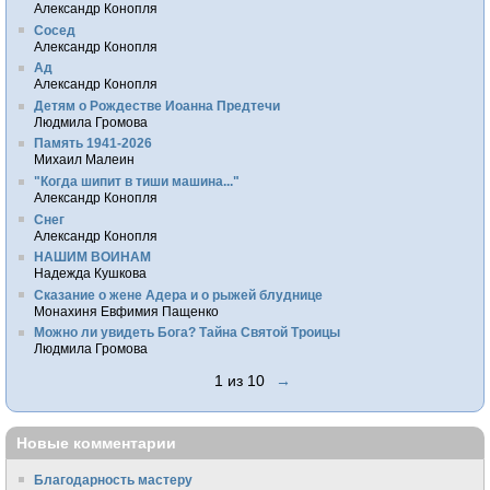
Александр Конопля
Сосед
Александр Конопля
Ад
Александр Конопля
Детям о Рождестве Иоанна Предтечи
Людмила Громова
Память 1941-2026
Михаил Малеин
"Когда шипит в тиши машина..."
Александр Конопля
Снег
Александр Конопля
НАШИМ ВОИНАМ
Надежда Кушкова
Сказание о жене Адера и о рыжей блуднице
Монахиня Евфимия Пащенко
Можно ли увидеть Бога? Тайна Святой Троицы
Людмила Громова
1 из 10
→
Новые комментарии
Благодарность мастеру