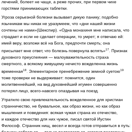
лечений, болеет не чаще, а реже прочих, при первом чихе
горстями принимающих таблетки.
Угроза серьезной болезни вызывает дикую панику; подобно
язычникам мы никак не уразумеем, что «дни нашей жизни
сочтены не нами»(Шекспир). «Одна монахиня мне написала, что
страдает и если не сделает операции, то умрет; я отвечаю ей:
имей веру, возложи всё на Бога, предпочти смерть; она
17
присылает мне ответ, что болезнь повернула вспять»
. Признак
духовного преуспеяния — малоуважительность страха
смертного, а всякому живущему нечисто вожделенна жизнь
18
19
временная
. Элементарное пренебрежение земной суетою
тоже проверки не выдерживает: помнится, один
молитвеннейший, на вид духовнейший игумен совершенно
потерял лицо, всего‑навсего опаздывая на поезд.
Утратило свою привлекательность вожделенное для христиан
странничество, не буквальное, как образ жизни, но как образ
мышления и поведения: всякая чужая страна их отечество,
и каждое отечество для них чужое, писал святой Иустин
Философ. Странник нищ, весел и всегда готов отправиться в путь:
бедняку собраться — только подпоясаться, говорит пословица;