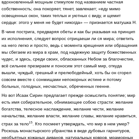
вдохновленный мощным стимулом под названием частная
собственность; она покоряет, тянет, завлекает; «еду мимо
освещенных окон, таких теплых и уютных с виду, и щемит
сердце: этого у меня не будет никогда» — признается матушка Н.
В чине пострига, предваряя обеты и как бы указывая на принцип
их исполнения, следует вопрос отрицаеши ли ся мира; ответить
на него легко и просто, ведь с момента крещения или обращения
мы сбегаем из мира в храм, под надежную защиту божественных
чудес, и здесь, среди своих, обласканных Небом за благочестие,
всё сильнее презираем и поносим этот самый мир, откуда
вышли, чуждый, грешный и прелюбодейный, хоть бы он сгорел
совсем вместе с сонмищами непокорных истине и потому
больных, голодных, несчастных, обреченных геенне.
Но вот Исаак Сирин предлагает прежде осмыслить понятие; мир
есть имя собирательное, обнимающее собою страсти: желание
богатства, телесное наслаждение, желание чести, желание
начальства, желание власти, желание славы, желание нравиться,
15
страх за тело
. Кто посмеет утверждать, что мир в нем умер?
Роскошь монастырского убранства в виде дубовых гарнитуров,
необъятных кожаных диванов, натуральных ковров, мраморных