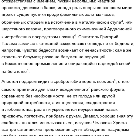
отождествляем с имением, пускай небольшим: квартира,
прописка, денежки в банке; иногда роль опоры во внешнем мире
играют сущие пустяки вроде фамильных золотых часов,
3
обреченных старцем на истолчение в металлической ступе
, или
шерстяного коврика, приговоренного схимонахиней Ардалионой
4
к истреблению посредством ножниц
. Святитель Григорий
Палама замечает: стяжаний вожделевают отнюдь не от бедности;
напротив, чувство бедности возникает от ненасытности; сама же
страсть от безумия; разве не безумен не верующий
в Божественное промышление и опирающийся надеждой своей
5
на богатство
.
6
Апостол недаром видит в сребролюбии корень всех зол
; с того
7
самого приятного для глаз и вожделенного
райского фрукта,
сорванного без необходимости, не от голода или другой
природной потребности, а из тщеславия, сладострастия
и любопытства, растет и укрепляется неукротимый навык
присвоить, поглотить, прибрать к рукам. Диавол, хорошо зная эту
слабость, пытался использовать ее, искушая Человека Христа:
все три сатанинские предложения сулят обладание: насущным
хлебом, законами природы и всеми царствами земли.