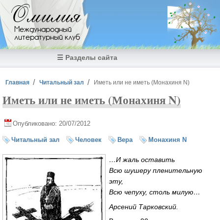
Перейти к основному содержанию
Омилия
Международный
литературный клуб
☰ Разделы сайта
Вы здесь
Главная
Читальный зал
Иметь или не иметь (Монахиня N)
Иметь или не иметь (Монахиня N)
Опубликовано: 20/07/2012
Читальный зал
Человек
Вера
Монахиня N
…И жаль оставить
Всю шушеру пленительную
эту,
Всю чепуху, столь милую…
Арсений Тарковский.