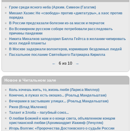
Гром среди ясного неба (Архим. Симеон (Гагатик)
Михаил Хазин: Не «свобода» против «диктатуры», а хаос против
порядка
В России предсказали болезни из-за масок и перчаток
Во Всемирном русском соборе потребовали расследовать
причины пандемии
Никита Михалков заподозрил Билла Гейтса в желании чипировать
всех людей планеты
В Москве задержали волонтеров, кормивших бездомных людей
Пасхальное послание Святейшего Патриарха Кирилла
←
6 из 10
→
Новое в Читальном зале
Коль хочешь жить, то, жизнь любя (Лариса Миллер)
Конечно, в лужах есть окошко... (Роальд Мандельштам)
Вечерами в застывших улицах... (Роальд Мандельштам)
Ржев (Влад Маленко)
Талант и Злоба – пагубный союз...
О любви Божией к нам и о конце света, объявленном концом
христианской любви (Архимандрит Иакинф (Унчуляк)
Игорь Волгин: «Пророчества Достоевского о судьбе России