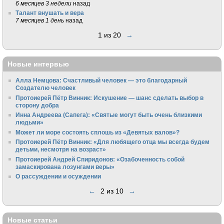
6 месяцев 3 недели
назад
Талант внушать и вера
7 месяцев 1 день
назад
1 из 20
→
Новые интервью
Алла Немцова: Счастливый человек — это благодарный
Создателю человек
Протоиерей Пётр Винник: Искушение — шанс сделать выбор в
сторону добра
Инна Андреева (Сапега): «Святые могут быть очень близкими
людьми»
Может ли море состоять сплошь из «Девятых валов»?
Протоиерей Пётр Винник: «Для любящего отца мы всегда будем
детьми, несмотря на возраст»
Протоиерей Андрей Спиридонов: «Озабоченность собой
замаскирована лозунгами веры»
О рассуждении и осуждении
←
2 из 10
→
Новые статьи