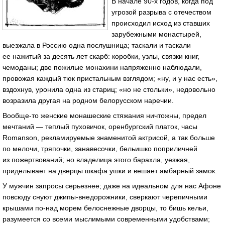
В начале 90‑х годов, когда под
угрозой разрыва с отечеством
происходил исход из ставших
зарубежными монастырей,
выезжала в Россию одна послушница; таскали и таскали
ее нажитый за десять лет скарб: коробки, узлы, связки книг,
чемоданы; две пожилые монахини напряженно наблюдали,
провожая каждый тюк пристальным взглядом; «ну, и у нас есть»,
вздохнув, уронила одна из стариц; «но не стольки», недовольно
возразила другая на родном белорусском наречии.
Вообще‑то женские монашеские стяжания ничтожны, предел
мечтаний — теплый пуховичок, оренбургский платок, часы
Romanson, рекламируемые знаменитой актрисой, а так больше
по мелочи, тряпочки, занавесочки, бельишко поприличней
из пожертвований; но владелица этого барахла, уезжая,
приделывает на дверцы шкафа ушки и вешает амбарный замок.
У мужчин запросы серьезнее; даже на идеальном для нас Афоне
повсюду снуют джипы‑внедорожники, сверкают черепичными
крышами по‑над морем белоснежные дворцы, то бишь кельи,
разумеется со всеми мыслимыми современными удобствами;