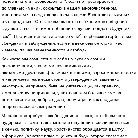
половинчато и несовершенно
, если не простирается
до главных имений, сокрытых в нашем многочисленном,
многоликом я, всегда желающем вопреки Евангелию пыжиться
и утверждаться. Стяжанием является всё что имеет общение
с душой, а всё, что имеет общение с душой, пойдет в будущий
26
27
век
. Протиснется ли в игольные уши
верблюжий горб наших
убеждений и заблуждений, если и в веке сем он клонит нас
к земле, лишая маневренности и свободы.
Как часто мы сами стоим у себя на пути со своими
достоинствами, знаниями, воспоминаниями,
любимыми друзьями, фильмами и книгами, ворохом пристрастий
и неприязней, на нихже стоим и утверждаемся; замечено:
некоторые, например, бывшие учительницы, как правило,
к монашеству непригодны, у них слишком большое имение:
интеллигентство, добрые дела, репутация и как следствие —
непроницаемое самоуважение.
Монашество требует освобождения от всего, что обременяет,
будоражит и томит наши мысли и ощущения; «если вцепиться
в семью, политику, науку, христианство обращается в шутку;
в формуле „Христос плюс еще что‑нибудь“ второе слагаемое