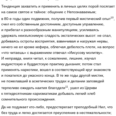
Тенденция захватить и применить в личных целях порой посягает
на самое святое и тайное: общение с Непознаваемым;
10
в 80‑е годы один подвижник, получив первый мистический опыт
,
счел его собственным достоянием, доступным управлению,
и прибегал к разнообразным манипуляциям, усиливаясь
удержать неизъяснимую сладость экстатических высот: не спал,
добиваясь остроты восприятия, взвинчивая и нагружая нервы,
ничего не ел кроме кефира, облегчая дебелость плоти, на вопрос
«что читаешь» с выражением отвечал «Иисусову молитву».
И неправда, книги читал, к сожалению, лишние, изучал
индуистскую и буддистскую практику дыхания; потом стал
применять наркотики, вошел в соответствующий круг знакомств
и покатился до ужасного конца. В те же годы другой мистик,
не пожелавший в аскетических трудах и делании заповедей
11
терпеливо ожидать наития благодати
, ушел из Церкви
к пятидесятникам‑харизматикам добывать легкий хлеб
сомнительного происхождения.
Да не подумает кто‑либо, предостерегает преподобный Нил, что
без труда и легко достигается преуспеяние в нестяжательности;