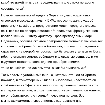
какой‑то дикей пять раз переделывал туалет, пока не достиг
1
совершенства
.
Но если католический орден в Хорватии демонстративно
отвергает мерседесы, ауди и BMW, провозглашая, в ущерб
престижу и комфорту, предпочтение машин среднего класса,
язык всё же не поворачивается объявить этих францисканцев
возлюбившими нищету Христову. Прав преподобный Марк
Подвижник, обличая скрытое сребролюбие монахов: мы хуже тех,
которые приобрели большое богатство, потому что предаемся
страстям с некоторой хитростью, как бы желая утаиться от Бога,
ибо, не скопляя золота, собираем маловажные вещи; если же
вздумаем оставить наслаждение приобретениями,
2
то не во избежание лихоимства, а как бы гнушаясь их
.
Тот морально устойчивый юноша, который отошел от Христа,
пожалев, в стихотворении Олеси Николаевой, «расставаться
с сабелькой из Эфеса, и с камзолом бархатным с алой лентой,
и с пером на шляпе, и с крепким перстнем», печалился конечно
не о побрякушках, а о твердой почве под ногами. Все
мы независимость и уверенность в завтрашнем дне