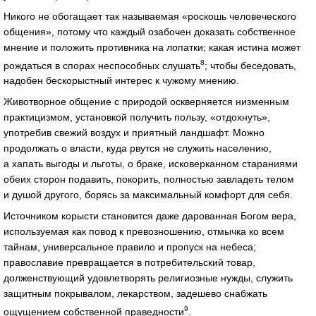
Никого не обогащает так называемая «роскошь человеческого
общения», потому что каждый озабочен доказать собственное
мнение и положить противника на лопатки; какая истина может
8
рождаться в спорах неспособных слушать
; чтобы беседовать,
надобен бескорыстный интерес к чужому мнению.
Животворное общение с природой оскверняется низменным
практицизмом, установкой получить пользу, «отдохнуть»,
употребив свежий воздух и приятный ландшафт. Можно
продолжать о власти, куда рвутся не служить населению,
а хапать выгоды и льготы, о браке, исковерканном стараниями
обеих сторон подавить, покорить, полностью завладеть телом
и душой другого, борясь за максимальный комфорт для себя.
Источником корысти становится даже дарованная Богом вера,
используемая как повод к превозношению, отмычка ко всем
тайнам, универсальное правило и пропуск на небеса;
православие превращается в потребительский товар,
долженствующий удовлетворять религиозные нужды, служить
защитным покрывалом, лекарством, задешево снабжать
9
ощущением собственной праведности
.