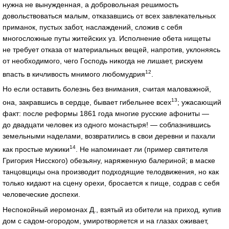
нужна не вынужденная, а добровольная решимость
довольствоваться малым, отказавшись от всех завлекательных
приманок, пустых забот, наслаждений, сложив с себя
многосложные путы житейских уз. Исполнение обета нищеты
не требует отказа от материальных вещей, напротив, уклоняясь
от необходимого, чего Господь никогда не лишает, рискуем
12
впасть в кичливость мнимого любомудрия
.
Но если оставить болезнь без внимания, считая маловажной,
13
она, закравшись в сердце, бывает гибельнее всех
; ужасающий
факт: после реформы 1861 года многие русские афониты —
до двадцати человек из одного монастыря! — соблазнившись
земельными наделами, возвратились в свои деревни и пахали
14
как простые мужики
. Не напоминает ли (пример святителя
Григория Нисского) обезьяну, наряженную балериной; в маске
танцовщицы она производит подходящие телодвижения, но как
только кидают на сцену орехи, бросается к пище, содрав с себя
человеческие доспехи.
Неспокойный иеромонах Д., взятый из обители на приход, купив
дом с садом‑огородом, умиротворяется и на глазах оживает,