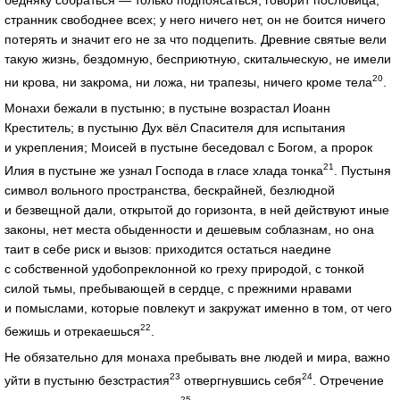
странник свободнее всех; у него ничего нет, он не боится ничего
потерять и значит его не за что подцепить. Древние святые вели
такую жизнь, бездомную, бесприютную, скитальческую, не имели
20
ни крова, ни закрома, ни ложа, ни трапезы, ничего кроме тела
.
Монахи бежали в пустыню; в пустыне возрастал Иоанн
Креститель; в пустыню Дух вёл Спасителя для испытания
и укрепления; Моисей в пустыне беседовал с Богом, а пророк
21
Илия в пустыне же узнал Господа в гласе хлада тонка
. Пустыня
символ вольного пространства, бескрайней, безлюдной
и безвещной дали, открытой до горизонта, в ней действуют иные
законы, нет места обыденности и дешевым соблазнам, но она
таит в себе риск и вызов: приходится остаться наедине
с собственной удобопреклонной ко греху природой, с тонкой
силой тьмы, пребывающей в сердце, с прежними нравами
и помыслами, которые повлекут и закружат именно в том, от чего
22
бежишь и отрекаешься
.
Не обязательно для монаха пребывать вне людей и мира, важно
23
24
уйти в пустыню безстрастия
отвергнувшись себя
. Отречение
25