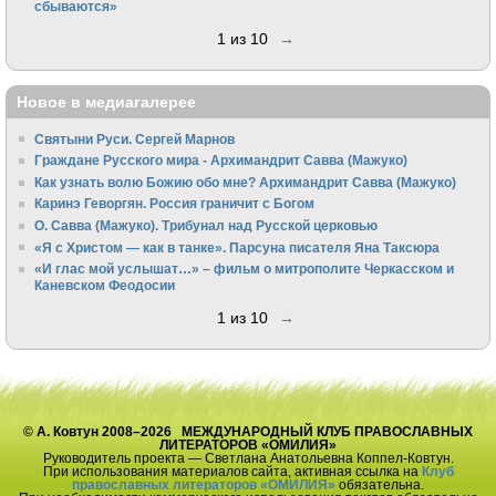
сбываются»
1 из 10
→
Новое в медиагалерее
Святыни Руси. Сергей Марнов
Граждане Русского мира - Архимандрит Савва (Мажуко)
Как узнать волю Божию обо мне? Архимандрит Савва (Мажуко)
Каринэ Геворгян. Россия граничит с Богом
О. Савва (Мажуко). Трибунал над Русской церковью
«Я с Христом — как в танке». Парсуна писателя Яна Таксюра
«И глас мой услышат…» – фильм о митрополите Черкасском и
Каневском Феодосии
1 из 10
→
© А. Ковтун 2008–2026 МЕЖДУНАРОДНЫЙ КЛУБ ПРАВОСЛАВНЫХ
ЛИТЕРАТОРОВ «ОМИЛИЯ»
Руководитель проекта — Светлана Анатольевна Коппел-Ковтун.
При использования материалов сайта, активная ссылка на
Клуб
православных литераторов «ОМИЛИЯ»
обязательна.