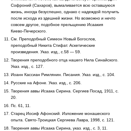
Софроний (Сахаров), вымаливается всю оставшуюся
жизнь, иногда безуспешно, однако с надеждой получить
после исхода из здешней жизни. Но возможно и нечто
совсем другое, подобное прельщению Исаакия
Киево‑Печерского.
См. Преподобный Симеон Новый Богослов,
преподобный Никита Стифат. Аскетические
произведения. Указ. изд., с.58 — 59.
Творения преподобного отца нашего Нила Синайского.
Указ. изд., с. 127.
Иоанн Кассиан Римлянин. Писания. Указ. изд., с. 104.
Русские на Афоне. Указ. изд., с. 206.
Творения аввы Исаака Сирина. Сергиев Посад, 1911, с.
20.
Пс. 61, 11.
Старец Иосиф Афонский. Изложение монашеского
опыта. Свято‑Троицкая Сергиева Лавра, 1998, с. 121.
Творения аввы Исаака Сирина, указ. изд., с. 3, 11.