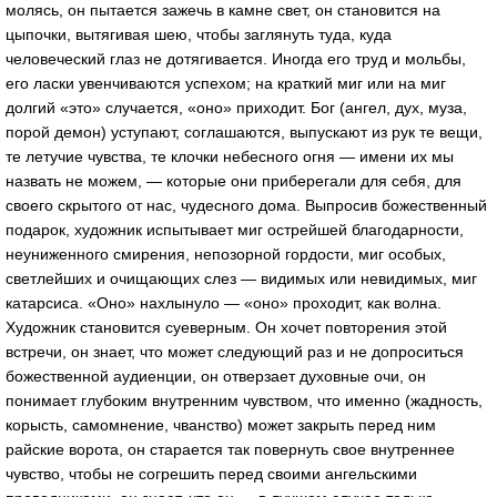
молясь, он пытается зажечь в камне свет, он становится на
цыпочки, вытягивая шею, чтобы заглянуть туда, куда
человеческий глаз не дотягивается. Иногда его труд и мольбы,
его ласки увенчиваются успехом; на краткий миг или на миг
долгий «это» случается, «оно» приходит. Бог (ангел, дух, муза,
порой демон) уступают, соглашаются, выпускают из рук те вещи,
те летучие чувства, те клочки небесного огня — имени их мы
назвать не можем, — которые они приберегали для себя, для
своего скрытого от нас, чудесного дома. Выпросив божественный
подарок, художник испытывает миг острейшей благодарности,
неуниженного смирения, непозорной гордости, миг особых,
светлейших и очищающих слез — видимых или невидимых, миг
катарсиса. «Оно» нахлынуло — «оно» проходит, как волна.
Художник становится суеверным. Он хочет повторения этой
встречи, он знает, что может следующий раз и не допроситься
божественной аудиенции, он отверзает духовные очи, он
понимает глубоким внутренним чувством, что именно (жадность,
корысть, самомнение, чванство) может закрыть перед ним
райские ворота, он старается так повернуть свое внутреннее
чувство, чтобы не согрешить перед своими ангельскими