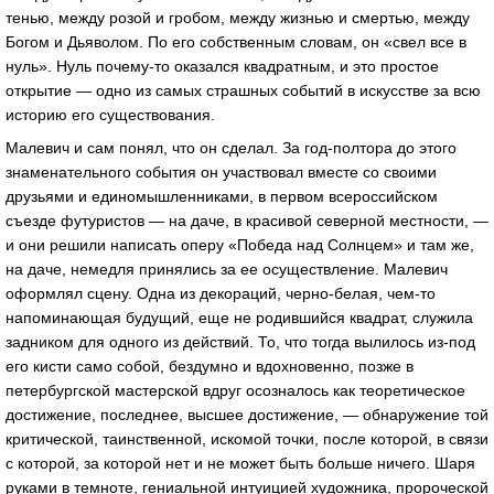
тенью, между розой и гробом, между жизнью и смертью, между
Богом и Дьяволом. По его собственным словам, он «свел все в
нуль». Нуль почему-то оказался квадратным, и это простое
открытие — одно из самых страшных событий в искусстве за всю
историю его существования.
Малевич и сам понял, что он сделал. За год-полтора до этого
знаменательного события он участвовал вместе со своими
друзьями и единомышленниками, в первом всероссийском
съезде футуристов — на даче, в красивой северной местности, —
и они решили написать оперу «Победа над Солнцем» и там же,
на даче, немедля принялись за ее осуществление. Малевич
оформлял сцену. Одна из декораций, черно-белая, чем-то
напоминающая будущий, еще не родившийся квадрат, служила
задником для одного из действий. То, что тогда вылилось из-под
его кисти само собой, бездумно и вдохновенно, позже в
петербургской мастерской вдруг осозналось как теоретическое
достижение, последнее, высшее достижение, — обнаружение той
критической, таинственной, искомой точки, после которой, в связи
с которой, за которой нет и не может быть больше ничего. Шаря
руками в темноте, гениальной интуицией художника, пророческой