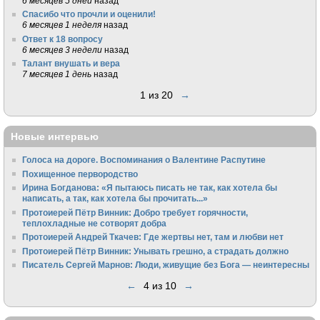
6 месяцев 5 дней
назад
Спасибо что прочли и оценили!
6 месяцев 1 неделя
назад
Ответ к 18 вопросу
6 месяцев 3 недели
назад
Талант внушать и вера
7 месяцев 1 день
назад
1 из 20
→
Новые интервью
Голоса на дороге. Воспоминания о Валентине Распутине
Похищенное первородство
Ирина Богданова: «Я пытаюсь писать не так, как хотела бы
написать, а так, как хотела бы прочитать...»
Протоиерей Пётр Винник: Добро требует горячности,
теплохладные не сотворят добра
Протоиерей Андрей Ткачев: Где жертвы нет, там и любви нет
Протоиерей Пётр Винник: Унывать грешно, а страдать должно
Писатель Сергей Марнов: Люди, живущие без Бога — неинтересны
←
4 из 10
→