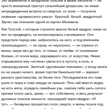
Это знаменитое и загадочное событие в жизни писателя — не
просто внезапный приступ сильнейшей депрессии, но некая
непредвиденная встреча со смертью, со злом — получила
название «арзамасского ужаса». Красный, белый, квадратный.
Звучит, как описание одной из картин Малевича.
Лев Толстой, с которым случился красно-белый квадрат, никак не
мог ни предвидеть, ни контролировать случившееся. Оно
предстало перед ним, набросилось на него, и под влиянием
произошедшего, — не сразу, но неуклонно, — он отрекся от
жизни, какую вел до того, от семьи, от любви, от понимания
близких, от основ мира, окружавшего его, от искусства. Некая
открывшаяся ему «истина» увела его в пустоту, в ноль, в
саморазрушение. Занятый «духовными поисками», к концу жизни
он не нашел ничего, кроме горстки банальностей — вариант
раннего христианства, не более того. Последователи его тоже
ушли от мира и тоже никуда не пришли. Пить чай вместо водки,
не есть мяса, осуждать семейные узы, самому себе шить сапоги,
причем плохо шить, криво, — вот, собственно, и весь результат
духовных поисков личности, прошедшей через квадрат. «Я
тут», — беззвучно прошептал голос смерти, и жизнь пошла под