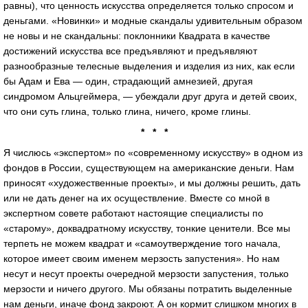
равны), что ценность искусства определяется только спросом и
деньгами. «Новинки» и модные скандалы удивительным образом
не новы и не скандальны: поклонники Квадрата в качестве
достижений искусства все предъявляют и предъявляют
разнообразные телесные выделения и изделия из них, как если
бы Адам и Ева — один, страдающий амнезией, другая
синдромом Альцгеймера, — убеждали друг друга и детей своих,
что они суть глина, только глина, ничего, кроме глины.
* * *
Я числюсь «экспертом» по «современному искусству» в одном из
фондов в России, существующем на американские деньги. Нам
приносят «художественные проекты», и мы должны решить, дать
или не дать денег на их осуществление. Вместе со мной в
экспертном совете работают настоящие специалисты по
«старому», доквадратному искусству, тонкие ценители. Все мы
терпеть не можем квадрат и «самоутверждение того начала,
которое имеет своим именем мерзость запустения». Но нам
несут и несут проекты очередной мерзости запустения, только
мерзости и ничего другого. Мы обязаны потратить выделенные
нам деньги, иначе фонд закроют. А он кормит слишком многих в