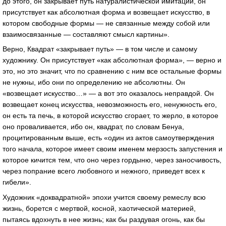
до этого, он закрывает путь натуралистической имитации, он
присутствует как абсолютная форма и возвещает искусство, в
котором свободные формы — не связанные между собой или
взаимосвязанные — составляют смысл картины».
Верно, Квадрат «закрывает путь» — в том числе и самому
художнику. Он присутствует «как абсолютная форма», — верно и
это, но это значит, что по сравнению с ним все остальные формы
не нужны, ибо они по определению не абсолютны. Он
«возвещает искусство…» — а вот это оказалось неправдой. Он
возвещает конец искусства, невозможность его, ненужность его,
он есть та печь, в которой искусство сгорает, то жерло, в которое
оно проваливается, ибо он, квадрат, по словам Бенуа,
процитированным выше, есть «один из актов самоутверждения
того начала, которое имеет своим именем мерзость запустения и
которое кичится тем, что оно через гордыню, через заносчивость,
через попрание всего любовного и нежного, приведет всех к
гибели».
Художник «доквадратной» эпохи учится своему ремеслу всю
жизнь, борется с мертвой, косной, хаотической материей,
пытаясь вдохнуть в нее жизнь; как бы раздувая огонь, как бы