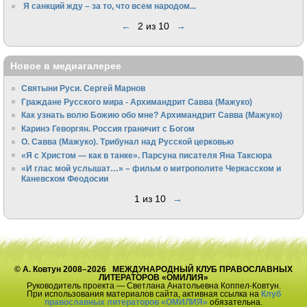
Я санкций жду – за то, что всем народом...
←
2 из 10
→
Новое в медиагалерее
Святыни Руси. Сергей Марнов
Граждане Русского мира - Архимандрит Савва (Мажуко)
Как узнать волю Божию обо мне? Архимандрит Савва (Мажуко)
Каринэ Геворгян. Россия граничит с Богом
О. Савва (Мажуко). Трибунал над Русской церковью
«Я с Христом — как в танке». Парсуна писателя Яна Таксюра
«И глас мой услышат…» – фильм о митрополите Черкасском и
Каневском Феодосии
1 из 10
→
© А. Ковтун 2008–2026 МЕЖДУНАРОДНЫЙ КЛУБ ПРАВОСЛАВНЫХ
ЛИТЕРАТОРОВ «ОМИЛИЯ»
Руководитель проекта — Светлана Анатольевна Коппел-Ковтун.
При использования материалов сайта, активная ссылка на
Клуб
православных литераторов «ОМИЛИЯ»
обязательна.