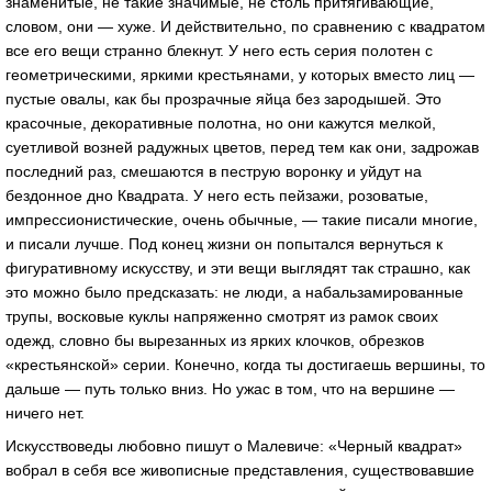
знаменитые, не такие значимые, не столь притягивающие,
словом, они — хуже. И действительно, по сравнению с квадратом
все его вещи странно блекнут. У него есть серия полотен с
геометрическими, яркими крестьянами, у которых вместо лиц —
пустые овалы, как бы прозрачные яйца без зародышей. Это
красочные, декоративные полотна, но они кажутся мелкой,
суетливой возней радужных цветов, перед тем как они, задрожав
последний раз, смешаются в пеструю воронку и уйдут на
бездонное дно Квадрата. У него есть пейзажи, розоватые,
импрессионистические, очень обычные, — такие писали многие,
и писали лучше. Под конец жизни он попытался вернуться к
фигуративному искусству, и эти вещи выглядят так страшно, как
это можно было предсказать: не люди, а набальзамированные
трупы, восковые куклы напряженно смотрят из рамок своих
одежд, словно бы вырезанных из ярких клочков, обрезков
«крестьянской» серии. Конечно, когда ты достигаешь вершины, то
дальше — путь только вниз. Но ужас в том, что на вершине —
ничего нет.
Искусствоведы любовно пишут о Малевиче: «Черный квадрат»
вобрал в себя все живописные представления, существовавшие