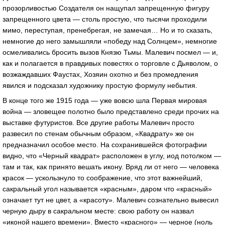
прозорливостью Создателя он нащупал запрещенную фигуру
запрещенного цвета — столь простую, что тысячи проходили
мимо, переступая, пренебрегая, не замечая… Но и то сказать,
немногие до него замышляли «победу над Солнцем», немногие
осмеливались бросить вызов Князю Тьмы. Малевич посмел — и,
как и полагается в правдивых повестях о торговле с Дьяволом, о
возжаждавших Фаустах, Хозяин охотно и без промедления
явился и подсказал художнику простую формулу небытия.
В конце того же 1915 года — уже вовсю шла Первая мировая
война — зловещее полотно было представлено среди прочих на
выставке футуристов. Все другие работы Малевич просто
развесил по стенам обычным образом, «Квадрату» же он
предназначил особое место. На сохранившейся фотографии
видно, что «Черный квадрат» расположен в углу, иод потолком —
там и так, как принято вешать икону. Вряд ли от него — человека
красок — ускользнуло то соображение, что этот важнейший,
сакральный угол называется «красным», даром что «красный»
означает тут не цвет, а «красоту». Малевич сознательно вывесил
черную дыру в сакральном месте: свою работу он назвал
«иконой нашего времени». Вместо «красного» — черное (ноль