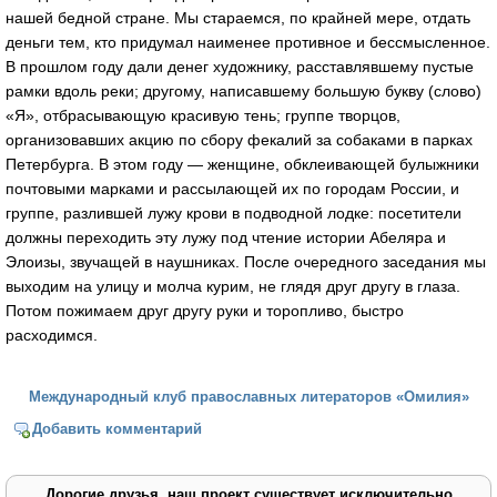
нашей бедной стране. Мы стараемся, по крайней мере, отдать
деньги тем, кто придумал наименее противное и бессмысленное.
В прошлом году дали денег художнику, расставлявшему пустые
рамки вдоль реки; другому, написавшему большую букву (слово)
«Я», отбрасывающую красивую тень; группе творцов,
организовавших акцию по сбору фекалий за собаками в парках
Петербурга. В этом году — женщине, обклеивающей булыжники
почтовыми марками и рассылающей их по городам России, и
группе, разлившей лужу крови в подводной лодке: посетители
должны переходить эту лужу под чтение истории Абеляра и
Элоизы, звучащей в наушниках. После очередного заседания мы
выходим на улицу и молча курим, не глядя друг другу в глаза.
Потом пожимаем друг другу руки и торопливо, быстро
расходимся.
Международный клуб православных литераторов «Омилия»
Добавить комментарий
Дорогие друзья, наш проект существует исключительно