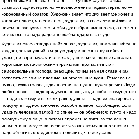
проводниками, он знает, что он — в лучшем случае только
соавтор, подмастерье, но — возлюбленный подмастерье, но —
коронованный соавтор. Художник знает, что дух веет где хочет и
как хочет, знает, что сам-то он, художник, в своей земной жизни
ничем не заслужил того, чтобы дух выбрал именно его, а если это
случилось, то надо радостно возблагодарить за чудо.
Художник «послеквадратной» эпохи, художник, помолившийся на
квадрат, заглянувший в черную дыру и не отшатнувшийся в
ужасе, не верит музам и ангелам; у него свои, черные ангелы с
короткими металлическими крыльями, прагматичные и
самодовольные господа, знающие, почем земная слава и как
захватить ее самые плотные, многослойные куски. Ремесло не
нужно, нужна голова; вдохновения не нужно, нужен расчет. Люди
любят новое — надо придумать новое; люди любят возмущаться
— надо их возмутить; люди равнодушны — надо их эпатировать:
подсунуть под нос вонючее, оскорбительное, коробящее. Если
ударить человека палкой по спине — он обернется; тут-то и надо
плюнуть ему в лицо, а потом непременно взять за это деньги,
иначе это не искусство; если же человек возмущенно завопит, то
надо объявить его идиотом и пояснить, что искусство