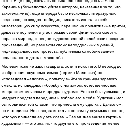
откос. Еще продолжалась борьба, еще впереди была Анна
Каренина (безжалостно убитая автором, наказанная за то, что
захотела жить), еще впереди было несколько литературных
шедевров, но квадрат победил, писатель изгнал из себя
животворящую силу искусства, перешел на примитивные притчи,
дешевые поучения и угас прежде своей физической смерти,
поразив мир под конец не художественной силой своих поздних
произведений, но размахом своих неподдельных мучений,
индивидуальностью протеста, публичным самобичеванием
неслыханного дотоле масштаба.
Малевич тоже не ждал квадрата, хотя и искал его. В период до
изобретения «супрематизма» (термин Малевича) он
исповедовал «алогизм», попытку выйти за границы здравого
смысла, исповедовал «борьбу с логизмом, естественностью,
мещанским смыслом и предрассудком». Его зов был услышан, и
квадрат предстал перед ним и вобрал его в себя. Художник мог
бы гордиться той славой, что принесла ему сделка с Дьяволом;
он и гордился. Не знаю, заметил ли он сам ту двусмысленность,
которую принесла ему эта слава. «Самая знаменитая картина
художника» — это значит, что другие его произведения менее