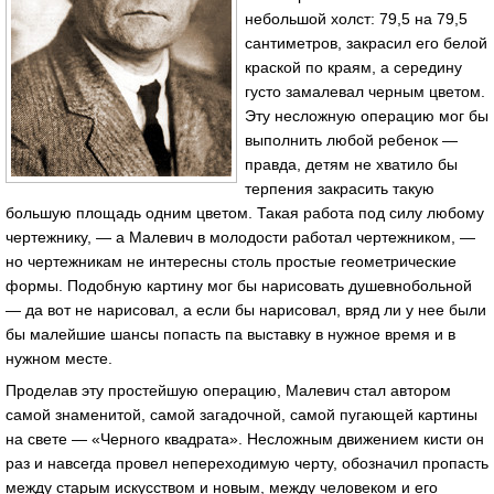
небольшой холст: 79,5 на 79,5
сантиметров, закрасил его белой
краской по краям, а середину
густо замалевал черным цветом.
Эту несложную операцию мог бы
выполнить любой ребенок —
правда, детям не хватило бы
терпения закрасить такую
большую площадь одним цветом. Такая работа под силу любому
чертежнику, — а Малевич в молодости работал чертежником, —
но чертежникам не интересны столь простые геометрические
формы. Подобную картину мог бы нарисовать душевнобольной
— да вот не нарисовал, а если бы нарисовал, вряд ли у нее были
бы малейшие шансы попасть па выставку в нужное время и в
нужном месте.
Проделав эту простейшую операцию, Малевич стал автором
самой знаменитой, самой загадочной, самой пугающей картины
на свете — «Черного квадрата». Несложным движением кисти он
раз и навсегда провел непереходимую черту, обозначил пропасть
между старым искусством и новым, между человеком и его