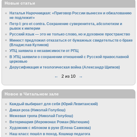
Новые статьи
Наталья Нарочницкая: «Приговор России вынесен и обжалованию
не подлежит»
Петр I: pro et contra. Сохранение суверенитета, абсолютизм и
рывок к империи
Русский язык — это не только слово, но и духовное пространство
Минюст предложил отказаться от бумажных свидетельств о браке
(Владислав Куликов)
УПЦ заявила о независимости от РПЦ
В УПЦ заявили о сохранении отношений с Русской православной
церковью
Дерусификация и теологическая война (Александр Щипков)
←
2 из 10
→
Новое в Читальном зале
Каждый выбирает для себя (Юрий Левитанский)
Дикая роза (Николай Голубош)
Межевая тропа (Николай Голубош)
Ветеринария (Иеромонах Роман (Матюшин)
Художник с яблоком в руке (Елена Самкова)
Наш класс пошёл в поход. Кошмар педагога