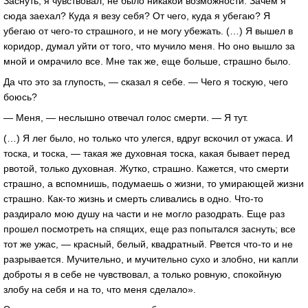
Заснуть, я чувствовал, не было никакой возможности. Зачем я
сюда заехал? Куда я везу себя? От чего, куда я убегаю? Я
убегаю от чего-то страшного, и не могу убежать. (…) Я вышел в
коридор, думал уйти от того, что мучило меня. Но оно вышло за
мной и омрачило все. Мне так же, еще больше, страшно было.
Да что это за глупость, — сказал я себе. — Чего я тоскую, чего
боюсь?
— Меня, — неслышно отвечал голос смерти. — Я тут.
(…) Я лег было, но только что улегся, вдруг вскочил от ужаса. И
тоска, и тоска, — такая же духовная тоска, какая бывает перед
рвотой, только духовная. Жутко, страшно. Кажется, что смерти
страшно, а вспомнишь, подумаешь о жизни, то умирающей жизни
страшно. Как-то жизнь и смерть сливались в одно. Что-то
раздирало мою душу на части и не могло разодрать. Еще раз
прошел посмотреть на спящих, еще раз попытался заснуть; все
тот же ужас, — красный, белый, квадратный. Рвется что-то и не
разрывается. Мучительно, и мучительно сухо и злобно, ни капли
доброты я в себе не чувствовал, а только ровную, спокойную
злобу на себя и на то, что меня сделало».