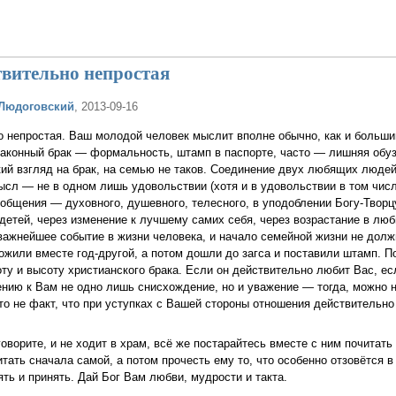
твительно непростая
Людоговский
, 2013-09-16
о непростая. Ваш молодой человек мыслит вполне обычно, как и больши
законный брак — формальность, штамп в паспорте, часто — лишняя обу
ий взгляд на брак, на семью не таков. Соединение двух любящих люде
мысл — не в одном лишь удовольствии (хотя и в удовольствии в том числ
 общения — духовного, душевного, телесного, в уподоблении Богу-Творц
детей, через изменение к лучшему самих себя, через возрастание в лю
важнейшее событие в жизни человека, и начало семейной жизни не дол
ожили вместе год-другой, а потом дошли до загса и поставили штамп. П
у и высоту христианского брака. Если он действительно любит Вас, ес
ению к Вам не одно лишь снисхождение, но и уважение — тогда, можно н
то не факт, что при уступках с Вашей стороны отношения действительно
говорите, и не ходит в храм, всё же постарайтесь вместе с ним почитат
ать сначала самой, а потом прочесть ему то, что особенно отзовётся в 
ять и принять. Дай Бог Вам любви, мудрости и такта.