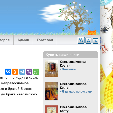
лерея
Админ
Гостевая
Купить наши книги
Светлана Коппел-
Ковтун
«Полотно»
м, он не ходит в храм.
е неправославное
Светлана Коппел-
Ковтун
ко в браке? В ответ
«Я думаю по-русски»
й до брака невозможно.
Светлана Коппел-
Ковтун