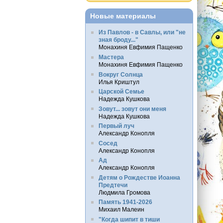
Новые материалы
Из Павлов - в Савлы, или "не
зная броду..."
Монахиня Евфимия Пащенко
Мастера
Монахиня Евфимия Пащенко
Вокруг Солнца
Илья Криштул
Царской Семье
Надежда Кушкова
Зовут... зовут они меня
Надежда Кушкова
Первый луч
Александр Конопля
Сосед
Александр Конопля
Ад
Александр Конопля
Детям о Рождестве Иоанна
Предтечи
Людмила Громова
Память 1941-2026
Михаил Малеин
"Когда шипит в тиши