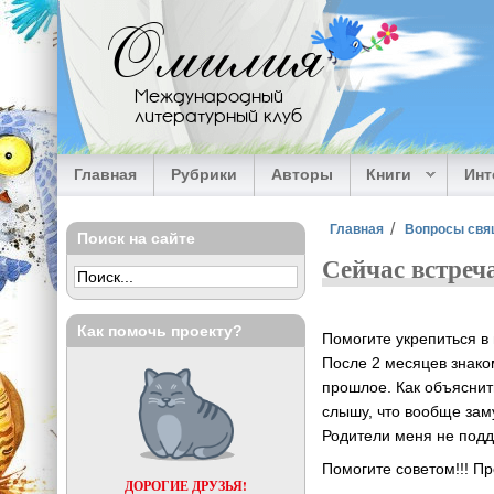
Перейти к основному содержанию
Омилия
Международный
литературный клуб
Главная
Рубрики
Авторы
Книги
Ин
Вы здесь
Главная
Вопросы свя
Поиск на сайте
Сейчас встреча
Как помочь проекту?
Помогите укрепиться в 
После 2 месяцев знако
прошлое. Как объяснить
слышу, что вообще заму
Родители меня не под
Помогите советом!!! Пр
ДОРОГИЕ ДРУЗЬЯ!