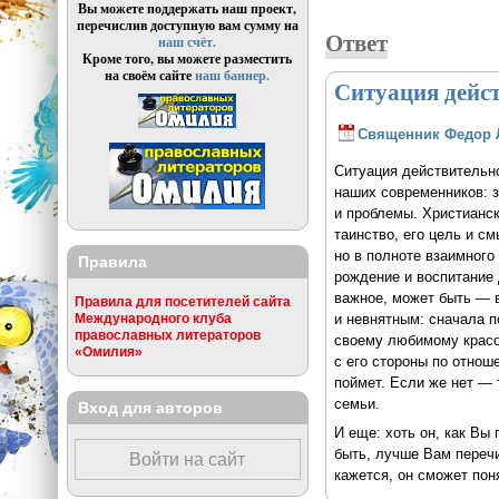
Вы можете поддержать наш проект,
перечислив доступную вам сумму на
Ответ
наш счёт.
Кроме того, вы можете разместить
на своём сайте
наш баннер.
Ситуация дейс
Священник Федор 
Ситуация действительн
наших современников: 
и проблемы. Христианск
таинство, его цель и с
но в полноте взаимного
Правила
рождение и воспитание 
важное, может быть — 
Правила для посетителей сайта
и невнятным: сначала п
Международного клуба
православных литераторов
своему любимому красот
«Омилия»
с его стороны по отнош
поймет. Если же нет — 
семьи.
Вход для авторов
И еще: хоть он, как Вы 
быть, лучше Вам перечит
Войти на сайт
кажется, он сможет пон