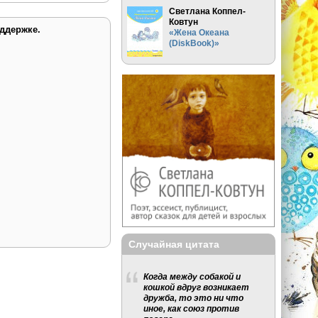
Светлана Коппел-
Ковтун
ддержке.
«Жена Океана
(DiskBook)»
Случайная цитата
Когда между собакой и
кошкой вдруг возникает
дружба, то это ни что
иное, как союз против