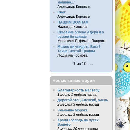
машина..."
Александр Конопля
Снег
Александр Конопля
НАШИМ ВОИНАМ
Надежда Кушкова
Сказание о жене Адера и о
рыжей блуднице
Монахиня Евфимия Пащенко
Можно ли увидеть Бога?
Тайна Святой Троицы
Людмила Громова
1 из 10
→
Новые комментарии
Благодарность мастеру
1 месяц 1 неделя
назад
Дорогой отец Алексий, очень
2 месяца 3 недели
назад
Значение Морока
2 месяца 3 недели
назад
Храни Господь на путях
Вашего
3 месяца 20 часов
назад