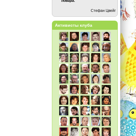
повара.
Стефан Цвейг
Активисты клуба