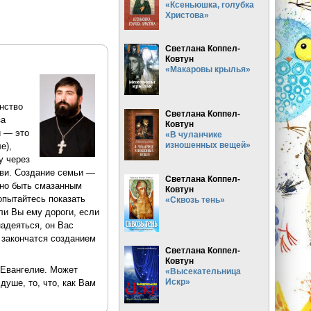
«Ксеньюшка, голубка
Христова»
Светлана Коппел-
Ковтун
«Макаровы крылья»
нство
Светлана Коппел-
за
Ковтун
й — это
«В чуланчике
изношенных вещей»
е),
у через
бви. Создание семьи —
Светлана Коппел-
жно быть смазанным
Ковтун
опытайтесь показать
«Сквозь тень»
ли Вы ему дороги, если
адеяться, он Вас
 закончатся созданием
Светлана Коппел-
Ковтун
ь Евангелие. Может
«Высекательница
Искр»
душе, то, что, как Вам