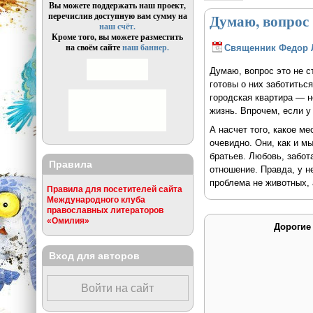
Вы можете поддержать наш проект,
перечислив доступную вам сумму на
Думаю, вопрос
наш счёт.
Кроме того, вы можете разместить
на своём сайте
наш баннер.
Священник Федор 
Думаю, вопрос это не с
готовы о них заботитьс
городская квартира — н
жизнь. Впрочем, если у
А насчет того, какое м
очевидно. Они, как и м
братьев. Любовь, забот
Правила
отношение. Правда, у 
проблема не животных, 
Правила для посетителей сайта
Международного клуба
православных литераторов
«Омилия»
Дорогие
Вход для авторов
Войти на сайт