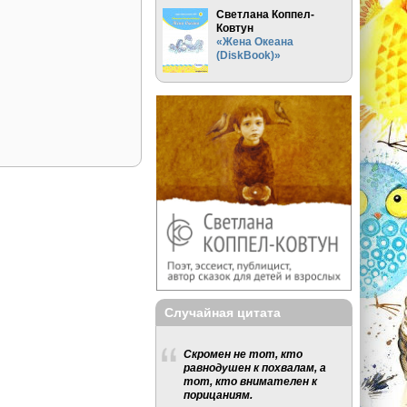
Светлана Коппел-
Ковтун
«Жена Океана
(DiskBook)»
Случайная цитата
Скромен не тот, кто
равнодушен к похвалам, а
тот, кто внимателен к
порицаниям.