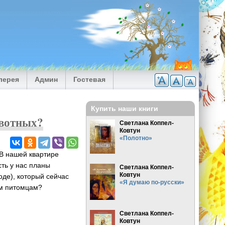
лерея
Админ
Гостевая
Купить наши книги
ивотных?
Светлана Коппел-
Ковтун
«Полотно»
В нашей квартире
сть у нас планы
Светлана Коппел-
Ковтун
оде), который сейчас
«Я думаю по-русски»
им питомцам?
Светлана Коппел-
Ковтун