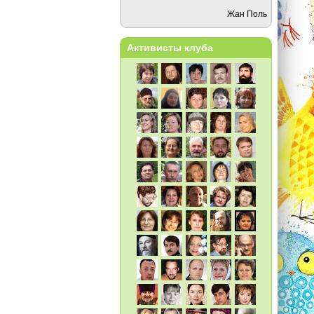
Жан Поль
Активисты клуба