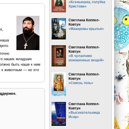
«Ксеньюшка, голубка
Христова»
Светлана Коппел-
Ковтун
«Макаровы крылья»
х,
 наша
дело.
Светлана Коппел-
Ковтун
точно
«В чуланчике
сто наших младших
изношенных вещей»
должно быть наше к ним
 к животным — но это
Светлана Коппел-
Ковтун
«Сквозь тень»
ддержке.
Светлана Коппел-
Ковтун
«Высекательница
Искр»