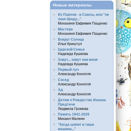
Новые материалы
Из Павлов - в Савлы, или "не
зная броду..."
Монахиня Евфимия Пащенко
Мастера
Монахиня Евфимия Пащенко
Вокруг Солнца
Илья Криштул
Царской Семье
Надежда Кушкова
Зовут... зовут они меня
Надежда Кушкова
Первый луч
Александр Конопля
Сосед
Александр Конопля
Ад
Александр Конопля
Детям о Рождестве Иоанна
Предтечи
Людмила Громова
Память 1941-2026
Михаил Малеин
"Когда шипит в тиши
машина..."