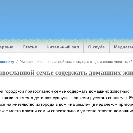
тервью
Статьи
Читальный зал
О клубе
Медиага
щеннику
Уместно ли православной семье содержать домашних животных?
авославной семье содержать домашних ж
ой городской православной семье содержать домашних животных? 
кошки, а «мечта детства» супруги — завести русского спаниеля. Е
ся на жительство из города в дом «на земле» (в недалёком пригор
Какое место в жизни семьи спасительно и уместно отвести домашн