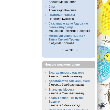
Александр Конопля
Снег
Александр Конопля
НАШИМ ВОИНАМ
Надежда Кушкова
Сказание о жене Адера и о
рыжей блуднице
Монахиня Евфимия Пащенко
Можно ли увидеть Бога?
Тайна Святой Троицы
Людмила Громова
1 из 10
→
Новые комментарии
Благодарность мастеру
1 месяц 1 неделя
назад
Дорогой отец Алексий, очень
2 месяца 3 недели
назад
Значение Морока
2 месяца 3 недели
назад
Храни Господь на путях
Вашего
3 месяца 1 день
назад