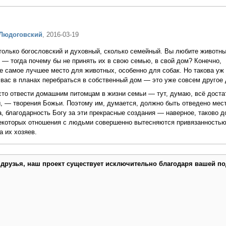
Людоговский
, 2016-03-19
только богословский и духовный, сколько семейный. Вы любите животны
я — тогда почему бы не принять их в свою семью, в свой дом? Конечно,
е самое лучшее место для животных, особенно для собак. Но такова уж
 вас в планах перебраться в собственный дом — это уже совсем другое 
есто отвести домашним питомцам в жизни семьи — тут, думаю, всё доста
ы, — творения Божьи. Поэтому им, думается, должно быть отведено ме
а, благодарность Богу за эти прекрасные создания — наверное, таково 
некоторых отношения с людьми совершенно вытесняются привязанностью
а их хозяев.
 друзья, наш проект существует исключительно благодаря вашей по