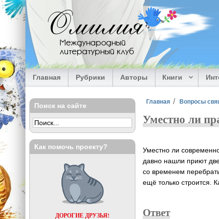
Перейти к основному содержанию
Омилия
Международный
литературный клуб
Главная
Рубрики
Авторы
Книги
Ин
Вы здесь
Главная
Вопросы свя
Поиск на сайте
Уместно ли пр
Как помочь проекту?
Уместно ли современн
давно нашли приют две 
со временем перебрать
ещё только строится. 
Ответ
ДОРОГИЕ ДРУЗЬЯ!