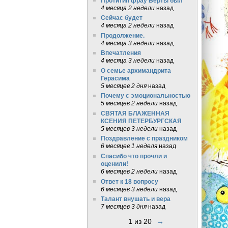
Протитип фрау Берты был
4 месяца 2 недели
назад
Сейчас будет
4 месяца 2 недели
назад
Продолжение.
4 месяца 3 недели
назад
Впечатления
4 месяца 3 недели
назад
О семье архимандрита
Герасима
5 месяцев 2 дня
назад
Почему с эмоциональностью
5 месяцев 2 недели
назад
СВЯТАЯ БЛАЖЕННАЯ
КСЕНИЯ ПЕТЕРБУРГСКАЯ
5 месяцев 3 недели
назад
Поздравление с праздником
6 месяцев 1 неделя
назад
Спасибо что прочли и
оценили!
6 месяцев 2 недели
назад
Ответ к 18 вопросу
6 месяцев 3 недели
назад
Талант внушать и вера
7 месяцев 3 дня
назад
1 из 20
→