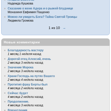
Надежда Кушкова
Сказание о жене Адера и о рыжей блуднице
Монахиня Евфимия Пащенко
Можно ли увидеть Бога? Тайна Святой Троицы
Людмила Громова
1 из 10
→
Новые комментарии
Благодарность мастеру
1 месяц 1 неделя
назад
Дорогой отец Алексий, очень
2 месяца 3 недели
назад
Значение Морока
2 месяца 3 недели
назад
Храни Господь на путях Вашего
2 месяца 4 недели
назад
Протитип фрау Берты был
4 месяца 2 недели
назад
Сейчас будет
4 месяца 2 недели
назад
Продолжение.
4 месяца 3 недели
назад
Впечатления