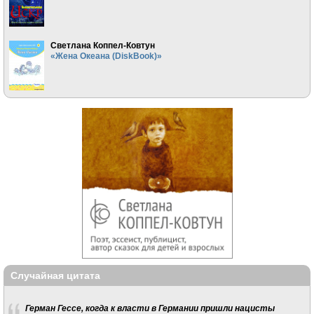
Светлана Коппел-Ковтун
«Жена Океана (DiskBook)»
Случайная цитата
Герман Гессе, когда к власти в Германии пришли нацисты