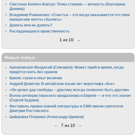
Светлана Коппел-Ковтун: Точка стояния — вечность (Екатерина
Демина)
Владимир Романенко: «Счастье – это когда оказывается что твои
юношеские мечты сбылись»
Думать или не думать?
Распадающаяся нравственность
1 из 10
→
Новые статьи
Архиепископ Феодосий (Снигирёв): Может прийти время, когда
придётся жить без храмов
Кризис скуки и опыт величия
Андрей Девятов: В китайском языке нет иероглифа «Бог»
«Он ценил дар свободы – другому всегда позволял быть другим»
Волна антихристианского вандализма в Европе — и что это значит
(Сергей Худиев)
Фестиваль православной литературы и СМИ имени святителя
Дмитрия Ростовского
Цифровая Плерома (Александр Щипков)
←
7 из 10
→