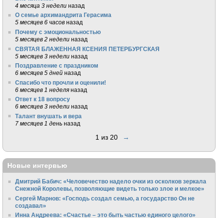
4 месяца 3 недели
назад
О семье архимандрита Герасима
5 месяцев 6 часов
назад
Почему с эмоциональностью
5 месяцев 2 недели
назад
СВЯТАЯ БЛАЖЕННАЯ КСЕНИЯ ПЕТЕРБУРГСКАЯ
5 месяцев 3 недели
назад
Поздравление с праздником
6 месяцев 5 дней
назад
Спасибо что прочли и оценили!
6 месяцев 1 неделя
назад
Ответ к 18 вопросу
6 месяцев 3 недели
назад
Талант внушать и вера
7 месяцев 1 день
назад
1 из 20
→
Новые интервью
Дмитрий Бабич: «Человечество надело очки из осколков зеркала
Снежной Королевы, позволяющие видеть только злое и мелкое»
Сергей Марнов: «Господь создал семью, а государство Он не
создавал»
Инна Андреева: «Счастье – это быть частью единого целого»