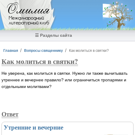
Перейти к основному содержанию
Омилия
Международный
литературный клуб
☰ Разделы сайта
Вы здесь
Главная
Вопросы священнику
Как молиться в святки?
Как молиться в святки?
Не уверена, как молиться в святки. Нужно ли также вычитывать
утреннее и вечернее правило? или ограничиться тропарями и
отдельными молитвами?
Ответ
Утренние и вечерние