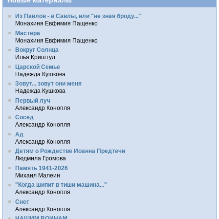
Из Павлов - в Савлы, или "не зная броду..."
Монахиня Евфимия Пащенко
Мастера
Монахиня Евфимия Пащенко
Вокруг Солнца
Илья Криштул
Царской Семье
Надежда Кушкова
Зовут... зовут они меня
Надежда Кушкова
Первый луч
Александр Конопля
Сосед
Александр Конопля
Ад
Александр Конопля
Детям о Рождестве Иоанна Предтечи
Людмила Громова
Память 1941-2026
Михаил Малеин
"Когда шипит в тиши машина..."
Александр Конопля
Снег
Александр Конопля
НАШИМ ВОИНАМ