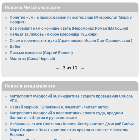
Новое в Читальном зале
Понятие «ум» в православной психотерапии (Митрополит Морфу
Неофит)
Всё говорит нам о кончине света (Иеромонах Роман (Матюшин)
Нельзя за любовь - любое (Вероника Тушнова)
О семи горячностях духа (Архиепископ Иоанн Сан-Францисский )
Дебют
Письмо женщине (Сергей Есенин)
Молитва (Саша Черный)
←
3 из 10
→
Новое в медиагалерее
Митрополит Феодосий об инициативе скорого проведения Собора
УПЦ
Сергей Марнов. "Блаженная, помоги!" - Читает автор
Митрополит Феодосий о перспективах своего суда, вредном
балласте в Церкви и русском языке
Избранные стихи Светланы Коппел-Ковтун читает Дмитрий Бабич
Марк Смирнов: Закат христианства приходит вместе с закатом
Европы