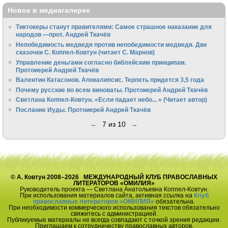
Новое в медиагалерее
Тиктокеры станут правителями: Самое страшное наказание для
народов —прот. Андрей Ткачёв
Непобедимость медведя против непобедимости медведя. Две
сказочки С. Коппел-Ковтун (читает С. Марнов)
Управление деньгами согласно библейским принципам.
Протоиерей Андрей Ткачёв
Валентин Катасонов. Апокалипсис. Терпеть придется 3,5 года
Почему русские во всем виноваты. Протоиерей Андрей Ткачёв
Светлана Коппел-Ковтун. «Если падает небо... » (Читает автор)
Послание Иуды. Протоиерей Андрей Ткачёв
←
7 из 10
→
© А. Ковтун 2008–2026 МЕЖДУНАРОДНЫЙ КЛУБ ПРАВОСЛАВНЫХ
ЛИТЕРАТОРОВ «ОМИЛИЯ»
Руководитель проекта — Светлана Анатольевна Коппел-Ковтун.
При использования материалов сайта, активная ссылка на
Клуб
православных литераторов «ОМИЛИЯ»
обязательна.
При необходимости коммерческого использования текстов обязательно
свяжитесь с администрацией.
Публикуемые материалы не всегда совпадают с точкой зрения редакции.
Приглашаем к сотрудничеству православных авторов.