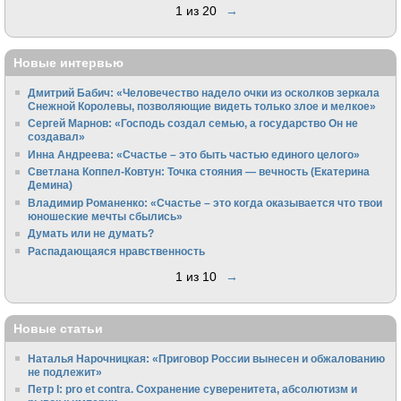
1 из 20
→
Новые интервью
Дмитрий Бабич: «Человечество надело очки из осколков зеркала
Снежной Королевы, позволяющие видеть только злое и мелкое»
Сергей Марнов: «Господь создал семью, а государство Он не
создавал»
Инна Андреева: «Счастье – это быть частью единого целого»
Светлана Коппел-Ковтун: Точка стояния — вечность (Екатерина
Демина)
Владимир Романенко: «Счастье – это когда оказывается что твои
юношеские мечты сбылись»
Думать или не думать?
Распадающаяся нравственность
1 из 10
→
Новые статьи
Наталья Нарочницкая: «Приговор России вынесен и обжалованию
не подлежит»
Петр I: pro et contra. Сохранение суверенитета, абсолютизм и