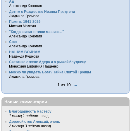
Ад
Александр Конопля
Детям о Рождестве Иоанна Предтечи
Людмила Громова
Память 1941-2026
Михаил Малеин
"Когда шипит в тиши машина..."
Александр Конопля
Снег
Александр Конопля
НАШИМ ВОИНАМ
Надежда Кушкова
Сказание о жене Адера и о рыжей блуднице
Монахиня Евфимия Пащенко
Можно ли увидеть Бога? Тайна Святой Троицы
Людмила Громова
1 из 10
→
Новые комментарии
Благодарность мастеру
1 месяц 1 неделя
назад
Дорогой отец Алексий, очень
2 месяца 3 недели
назад