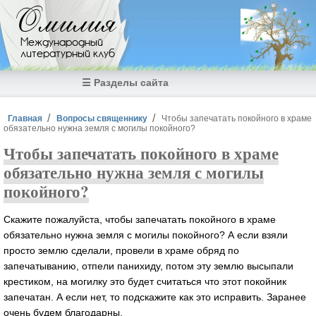
Перейти к основному содержанию
Омилия
Международный
литературный клуб
☰ Разделы сайта
Вы здесь
Главная
Вопросы священнику
Чтобы запечатать покойного в храме
обязательно нужна земля с могилы покойного?
Чтобы запечатать покойного в храме
обязательно нужна земля с могилы
покойного?
Скажите пожалуйста, чтобы запечатать покойного в храме
обязательно нужна земля с могилы покойного? А если взяли
просто землю сделали, провели в храме обряд по
запечатыванию, отпели панихиду, потом эту землю высыпали
крестиком, на могилку это будет считаться что этот покойник
запечатан. А если нет, то подскажите как это исправить. Заранее
очень будем благодарны.