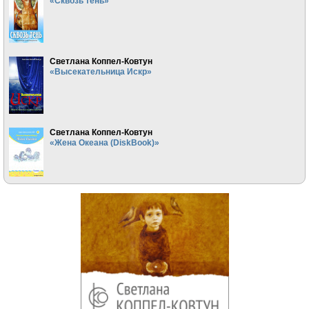
«Сквозь тень»
Светлана Коппел-Ковтун
«Высекательница Искр»
Светлана Коппел-Ковтун
«Жена Океана (DiskBook)»