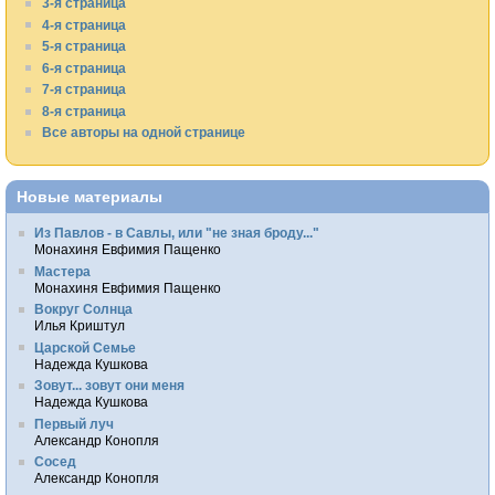
3-я страница
4-я страница
5-я страница
6-я страница
7-я страница
8-я страница
Все авторы на одной странице
Новые материалы
Из Павлов - в Савлы, или "не зная броду..."
Монахиня Евфимия Пащенко
Мастера
Монахиня Евфимия Пащенко
Вокруг Солнца
Илья Криштул
Царской Семье
Надежда Кушкова
Зовут... зовут они меня
Надежда Кушкова
Первый луч
Александр Конопля
Сосед
Александр Конопля