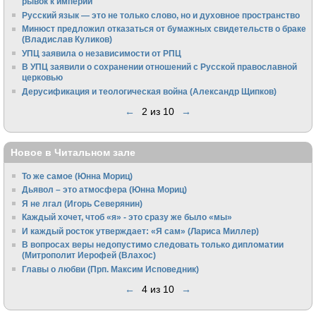
рывок к империи
Русский язык — это не только слово, но и духовное пространство
Минюст предложил отказаться от бумажных свидетельств о браке
(Владислав Куликов)
УПЦ заявила о независимости от РПЦ
В УПЦ заявили о сохранении отношений с Русской православной
церковью
Дерусификация и теологическая война (Александр Щипков)
←
2 из 10
→
Новое в Читальном зале
То же самое (Юнна Мориц)
Дьявол – это атмосфера (Юнна Мориц)
Я не лгал (Игорь Северянин)
Каждый хочет, чтоб «я» - это сразу же было «мы»
И каждый росток утверждает: «Я сам» (Лариса Миллер)
В вопросах веры недопустимо следовать только дипломатии
(Митрополит Иерофей (Влахос)
Главы о любви (Прп. Максим Исповедник)
←
4 из 10
→