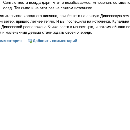
Святые места всегда дарят что-то незабываемое, мгновения, оставля
след. Так было и на этот раз на святом источнике.
лжительного холодного циклона, принёсшего на святую Дивеевскую зе
 ветер, пришло летнее тепло. И мы поспешили на источники. Купальня 
 Дивеевской расположена ближе всего к монастырю, и потому обычно в
 и маленькими детьми стали ждать своей очереди.
 на святом Источнике
омментария
Добавить комментарий