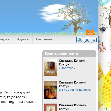
лерея
Админ
Гостевая
Купить наши книги
Светлана Коппел-
Ковтун
«Полотно»
Светлана Коппел-
Ковтун
«Я думаю по-русски»
г: быт, лица друзей
тно, когда болезнь
шнее недуг, тем сильнее
Светлана Коппел-
Ковтун