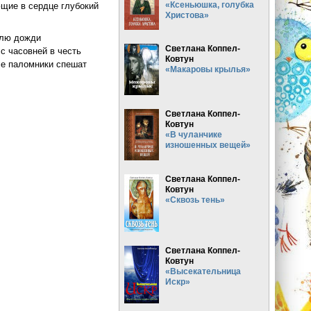
«Ксеньюшка, голубка
ющие в сердце глубокий
Христова»
млю дожди
Светлана Коппел-
с часовней в честь
Ковтун
се паломники спешат
«Макаровы крылья»
Светлана Коппел-
Ковтун
«В чуланчике
изношенных вещей»
Светлана Коппел-
Ковтун
«Сквозь тень»
Светлана Коппел-
Ковтун
«Высекательница
Искр»