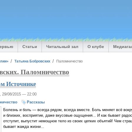
тервью
Статьи
Читальный зал
О клубе
Медиага
илии»
Татьяна Бобровских
Паломничество
вских. Паломничество
ом Источнике
, 29/08/2015 — 22:00
ничество
Рассказы
Болезнь и боль — всегда рядом, всегда вместе. Боль меняет всё вокру
и близких, восприятие, даже вкусовые ощущения... И как бывает радос
отступит, выпустит немощное тело из своих цепких объятий! Чем стра
бывает жажда жизни...