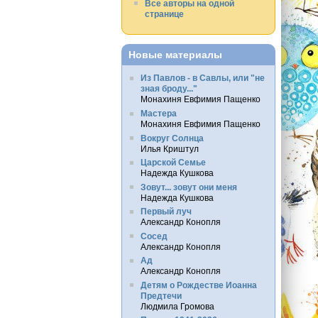
Все авторы на одной
странице
Новые материалы
Из Павлов - в Савлы, или "не
зная броду..."
Монахиня Евфимия Пащенко
Мастера
Монахиня Евфимия Пащенко
Вокруг Солнца
Илья Криштул
Царской Семье
Надежда Кушкова
Зовут... зовут они меня
Надежда Кушкова
Первый луч
Александр Конопля
Сосед
Александр Конопля
Ад
Александр Конопля
Детям о Рождестве Иоанна
Предтечи
Людмила Громова