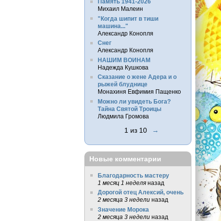
Память 1941-2026
Михаил Малеин
"Когда шипит в тиши
машина..."
Александр Конопля
Снег
Александр Конопля
НАШИМ ВОИНАМ
Надежда Кушкова
Сказание о жене Адера и о
рыжей блуднице
Монахиня Евфимия Пащенко
Можно ли увидеть Бога?
Тайна Святой Троицы
Людмила Громова
1 из 10
→
Новые комментарии
Благодарность мастеру
1 месяц 1 неделя
назад
Дорогой отец Алексий, очень
2 месяца 3 недели
назад
Значение Морока
2 месяца 3 недели
назад