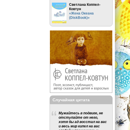
Светлана Коппел-
Ковтун
«Жена Океана
(DiskBook)»
Случайная цитата
Мужайтесь в подвиге, не
отступайте от него,
хотя бы ад восстал на вас
и весь мир кипел на вас