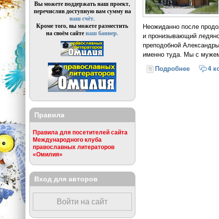
Вы можете поддержать наш проект,
перечислив доступную вам сумму на
наш счёт.
Кроме того, вы можете разместить
Неожиданно после продо
на своём сайте
наш баннер.
и пронизывающий ледяной
преподобной Александры
именно туда. Мы с мужем
Подробнее
о Случай
4 к
Правила
Правила для посетителей сайта
Международного клуба
православных литераторов
«Омилия»
Вход для авторов
Войти на сайт