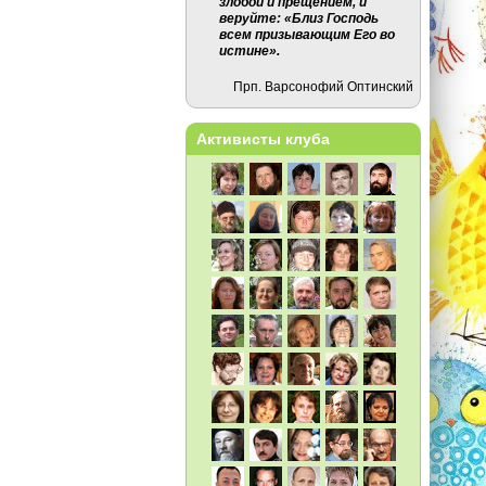
злобой и прещением, и
веруйте: «Близ Господь
всем призывающим Его во
истине».
Прп. Варсонофий Оптинский
Активисты клуба