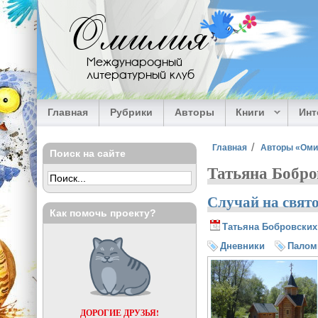
Перейти к основному содержанию
Омилия
Международный
литературный клуб
Главная
Рубрики
Авторы
Книги
Ин
Вы здесь
Главная
Авторы «Ом
Поиск на сайте
Татьяна Бобро
Случай на свят
Как помочь проекту?
Татьяна Бобровских
Дневники
Палом
ДОРОГИЕ ДРУЗЬЯ!