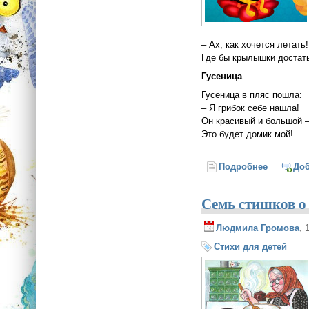
– Ах, как хочется летать!
Где бы крылышки достат
Гусеница
Гусеница в пляс пошла:
– Я грибок себе нашла!
Он красивый и большой 
Это будет домик мой!
Подробнее
о Забавн
До
Семь стишков о
Людмила Громова
, 
Стихи для детей