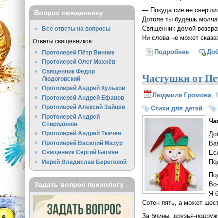
— Покуда сие не сверши
Вопрос священнику
Дотоле ты будешь молч
Священник домой возвра
Все ответы на вопросы
Ни слова не может сказа
Ответы священников:
Подробнее
о Рождес
До
Протоиерей Пётр Винник
Протоиерей Олег Махнёв
Священник Федор
Частушки от П
Людоговский
Протоиерей Андрей Кульков
Людмила Громова
, 
Протоиерей Андрей Ефанов
Протоиерей Алексий Зайцев
Стихи для детей
Протоиерей Андрей
Ча
Спиридонов
Протоиерей Андрей Ткачёв
До
Протоиерей Василий Мазур
Ва
Ес
Священник Сергий Бегиян
По
Иерей Владислав Береговой
По
Во
Задать вопрос психологу
Я 
Сотен пять, а может шес
За блины, друзья-подруж