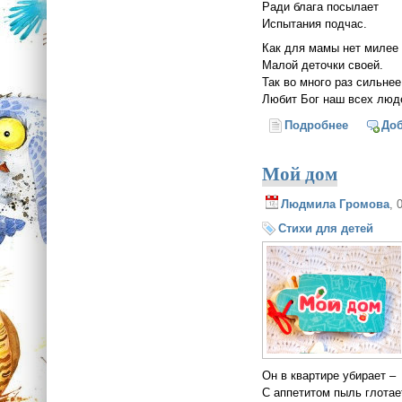
Ради блага посылает
Испытания подчас.
Как для мамы нет мил
Малой деточки своей.
Так во много раз сильнее
Любит Бог наш всех люд
Подробнее
о Отец Н
До
Мой дом
Людмила Громова
, 
Стихи для детей
Он в квартире убирает –
С аппетитом пыль глотае