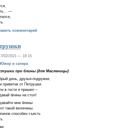
тся,
ать… —
тился,
ть.
тво Иоанна Предтечи
бавить комментарий
етрушки
17/02/2021 — 18:15
Юмор и сатира
стушки про блины (для Масленицы)
брый день, друзья-подружки,
м приветик от Петрушки.
ли в гости я пришел –
давай блины на стол!
давайте мне блины
-от такой величины.
блинов способен съесть
ть.
ки,