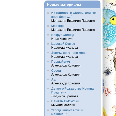
Новые материалы
Из Павлов - в Савлы, или "не
зная броду..."
Монахиня Евфимия Пащенко
Мастера
Монахиня Евфимия Пащенко
Вокруг Солнца
Илья Криштул
Царской Семье
Надежда Кушкова
Зовут... зовут они меня
Надежда Кушкова
Первый луч
Александр Конопля
Сосед
Александр Конопля
Ад
Александр Конопля
Детям о Рождестве Иоанна
Предтечи
Людмила Громова
Память 1941-2026
Михаил Малеин
"Когда шипит в тиши
машина..."