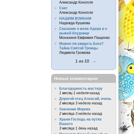
Александр Конопля
Снег
Александр Конопля
НАШИМ ВОИНАМ
Надежда Кушкова
Сказание о жене Адера и о
рыжей блуднице
Монахиня Евфимия Пащенко
Можно ли увидеть Бога?
Тайна Святой Троицы
Людмила Громова
1 из 10
→
Новые комментарии
Благодарность мастеру
1 месяц 1 неделя
назад
Дорогой отец Алексий, очень
2 месяца 3 недели
назад
Значение Морока
2 месяца 3 недели
назад
Храни Господь на путях
Вашего
3 месяца 1 день
назад