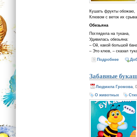
Кушать фрукты обожаю,
Клювом с веток их срыв
Обезьяна
Поглядела на тукана,
Удивилась обезьяна:
– Ой, какой большой бан
– Это клюв, – сказал тук
Подробнее
о Ребята
До
Забавные бука
Людмила Громова
, 
О животных
Сти