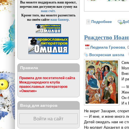
Вы можете поддержать наш проект,
перечислив доступную вам сумму на
наш счёт.
Кроме того, вы можете разместить
на своём сайте
наш баннер.
Подробнее
о Семь с
До
Рождество Иоан
Людмила Громова
, 
Воскресная школа
Свя
Правила
Мол
Вне
Правила для посетителей сайта
И р
Международного клуба
— М
православных литераторов
«Омилия»
Жен
Он 
И к
Вход для авторов
Не верит Захария, спорит
— И мне, и жене много л
Войти на сайт
Детей ожидать нам не с
Но молвит Архангел в от