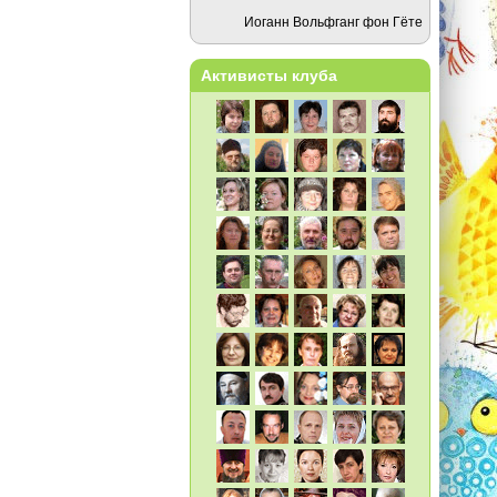
Иоганн Вольфганг фон Гёте
Активисты клуба