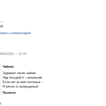
ее
 –
ей.
ебесный
бавить комментарий
09/05/2020 — 21:19
Чайник
Задирает носик чайник:
Над посудой я – начальник.
Если нет ко мне почтенья –
Я киплю от возмущенья!
Пылесос
т.