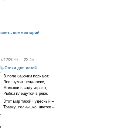
,
ки от Петрушки
бавить комментарий
27/12/2020 — 22:45
Стихи для детей
В поле бабочки порхают,
Лес шумит невдалеке,
Малыши в саду играют,
Рыбки плещутся в реке,
Этот мир такой чудесный –
Травку, солнышко, цветок –
,
.
т