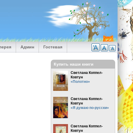
лерея
Админ
Гостевая
Купить наши книги
Светлана Коппел-
Ковтун
«Полотно»
Светлана Коппел-
Ковтун
«Я думаю по-русски»
Светлана Коппел-
Ковтун