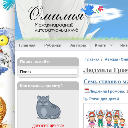
Перейти к основному содержанию
Омилия
Международный
литературный клуб
Главная
Рубрики
Авторы
Книги
Ин
Вы здесь
Главная
Авторы «Ом
Поиск на сайте
Людмила Громо
Семь стихов о м
Как помочь проекту?
Людмила Громова
, 
Стихи для детей
ДОРОГИЕ ДРУЗЬЯ!