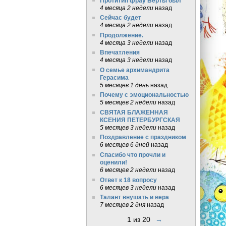
Протитип фрау Берты был
4 месяца 2 недели
назад
Сейчас будет
4 месяца 2 недели
назад
Продолжение.
4 месяца 3 недели
назад
Впечатления
4 месяца 3 недели
назад
О семье архимандрита
Герасима
5 месяцев 1 день
назад
Почему с эмоциональностью
5 месяцев 2 недели
назад
СВЯТАЯ БЛАЖЕННАЯ
КСЕНИЯ ПЕТЕРБУРГСКАЯ
5 месяцев 3 недели
назад
Поздравление с праздником
6 месяцев 6 дней
назад
Спасибо что прочли и
оценили!
6 месяцев 2 недели
назад
Ответ к 18 вопросу
6 месяцев 3 недели
назад
Талант внушать и вера
7 месяцев 2 дня
назад
1 из 20
→