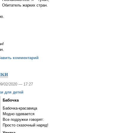
Обитатель жарких стран.
аю.
ан!
ан.
м о зверятах
бавить комментарий
шки
09/02/2020 — 17:27
хи для детей
Бабочка
Бабочка-красавица
Модно одевается
Все подружки говорят:
Просто сказочный наряд!
Улитка