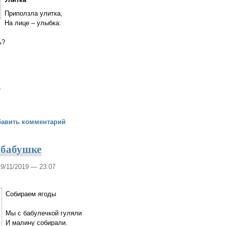
Приползла улитка,
На лице – улыбка:
ь?
–
ые букашки
бавить комментарий
 бабушке
19/11/2019 — 23:07
Собираем ягоды
Мы с бабулечкой гуляли
И малину собирали.