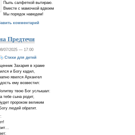
Пыль салфеткой вытираю.
Вместе с мамочкой вдвоем
Мы порядок наведем!
тихов о маме
бавить комментарий
на Предтечи
08/07/2025 — 17:00
Стихи для детей
щенник Захария в храме
ился и Богу кадил,
запно явился Архангел
адость ему возвестил:
олитву твою Бог услышал:
а тебе сына родит,
будет пророком великим
 Богу людей обратит.
:
ет!
тоит…
вет: