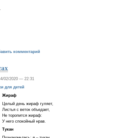
.
ом
бавить комментарий
тах
24/02/2020 — 22:31
хи для детей
Жираф
Целый день жираф гуляет,
Листья с веток объедает,
Не торопится жираф:
У него спокойный нрав.
Тукан
Познакомьтесь: я – тукан,