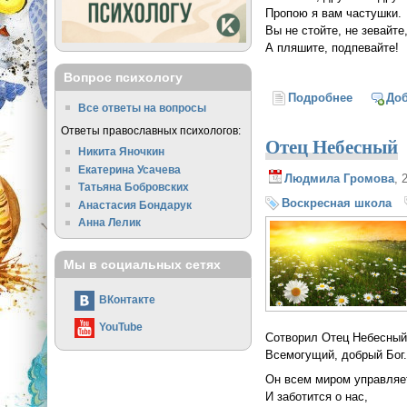
Пропою я вам частушки.
Вы не стойте, не зевайте
А пляшите, подпевайте!
Вопрос психологу
Подробнее
о Частуш
До
Все ответы на вопросы
Ответы православных психологов:
Отец Небесный
Никита Яночкин
Екатерина Усачева
Людмила Громова
, 
Татьяна Бобровских
Воскресная школа
Анастасия Бондарук
Анна Лелик
Мы в социальных сетях
ВКонтакте
YouTube
Сотворил Отец Небесный
Всемогущий, добрый Бог
Он всем миром управляе
И заботится о нас,