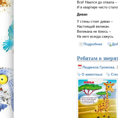
Всё! Наелся до отвала –
И в квартире чисто стало
Диван
У стены стоит диван –
Настоящий великан.
Великана не боюсь –
На него всегда сажусь.
Подробнее
о Мой д
До
Ребятам о зверя
Людмила Громова
, 
О животных
Сти