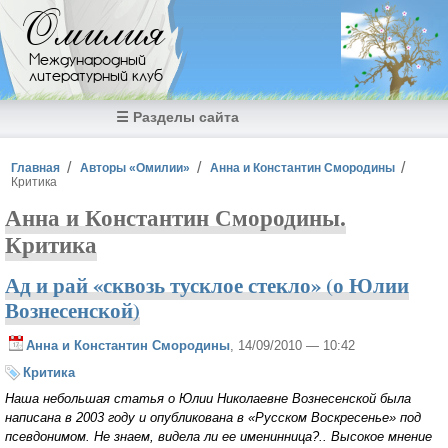
Перейти к основному содержанию
Омилия
Международный
литературный клуб
☰ Разделы сайта
Вы здесь
Главная
Авторы «Омилии»
Анна и Константин Смородины
Критика
Анна и Константин Смородины.
Критика
Ад и рай «сквозь тусклое стекло» (о Юлии
Вознесенской)
Анна и Константин Смородины
, 14/09/2010 — 10:42
Критика
Наша небольшая статья о Юлии Николаевне Вознесенской была
написана в 2003 году и опубликована в «Русском Воскресенье» под
псевдонимом. Не знаем, видела ли ее именинница?.. Высокое мнение