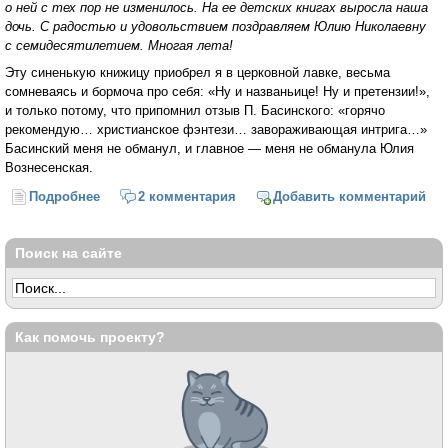
о ней с тех пор не изменилось. На ее детских книгах выросла наша
дочь. С радостью и удовольствием поздравляем Юлию Николаевну
с семидесятилетием. Многая лета!
Эту синенькую книжицу приобрел я в церковной лавке, весьма
сомневаясь и бормоча про себя: «Ну и названьице! Ну и претензии!»,
и только потому, что припомнил отзыв П. Басинского: «горячо
рекомендую… христианское фэнтези… завораживающая интрига…»
Басинский меня не обманул, и главное — меня не обманула Юлия
Вознесенская.
Подробнее
о Ад и рай «сквозь тусклое стекло» (о Юлии
2 комментария
Добавить комментарий
Вознесенской)
Поиск на сайте
Как помочь проекту?