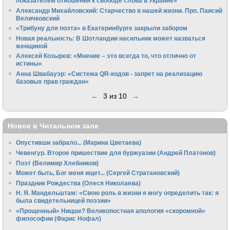
показателем отношения к свободе слова в Украине»
Алек­сандр Михайловский: Старчество в нашей жизни. Прп. Паисий
Величковский
«Трибуну для поэта» в Екатеринбурге закрыли забором
Новая реальность: В Шотландии насильник может назваться
женщиной
Алексей Козырев: «Мнение – это всегда то, что отлично от
истины»
Анна Швабауэр: «Система QR-кодов - запрет на реализацию
базовых прав граждан»
←
3 из 10
→
Новое в Читальном зале
Опустивши забрало... (Марина Цветаева)
Чевенгур. Второе пришествие для буржуазии (Андрей Платонов)
Поэт (Велимир Хлебников)
Может быть, Бог меня ищет... (Сергей Стратановский)
Праздник Рождества (Олеся Николаева)
Н. Я. Мандельштам: «Свою pоль в жизни я могу опpеделить так: я
была свидетельницей поэзии»
«Прощенный» Ницше? Великопостная апология «скоромной»
философии (Фарис Нофал)