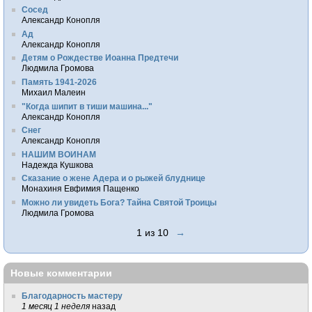
Сосед
Александр Конопля
Ад
Александр Конопля
Детям о Рождестве Иоанна Предтечи
Людмила Громова
Память 1941-2026
Михаил Малеин
"Когда шипит в тиши машина..."
Александр Конопля
Снег
Александр Конопля
НАШИМ ВОИНАМ
Надежда Кушкова
Сказание о жене Адера и о рыжей блуднице
Монахиня Евфимия Пащенко
Можно ли увидеть Бога? Тайна Святой Троицы
Людмила Громова
1 из 10
→
Новые комментарии
Благодарность мастеру
1 месяц 1 неделя
назад