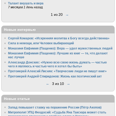
Талант внушать и вера
7 месяцев 1 день
назад
1 из 20
→
Новые интервью
Сергей Комаров: «Искренняя молитва к Богу всегда действенна»
Сила в немощи, или Человек выбирающий
Монахиня Евфимия (Пащенко): Вера — удел мужественных людей
Монахиня Евфимия (Пащенко): Лучшие из книг — те, что делают
нас лучше
Александр Донских: «Нужно всю свою жизнь думать — частью
чего я являюсь и частью чего я хотел бы быть»
Протоиерей Алексий Лисняк: «Творческие люди не пишут книг»
Протоиерей Андрей Спиридонов: Жизнь как поэтический акт
←
3 из 10
→
Новые статьи
Запад повышает ставку на поражение России (Пётр Акопов)
Митрополит УПЦ Феодосий: «Судьба Яна Таксюра может стать