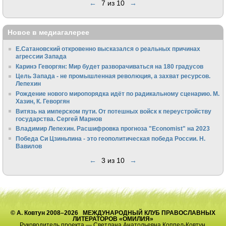
←
7 из 10
→
Новое в медиагалерее
Е.Сатановский откровенно высказался о реальных причинах
агрессии Запада
Каринэ Геворгян: Мир будет разворачиваться на 180 градусов
Цель Запада - не промышленная революция, а захват ресурсов.
Лепехин
Рождение нового миропорядка идёт по радикальному сценарию. М.
Хазин, К. Геворгян
Витязь на имперском пути. От потешных войск к переустройству
государства. Сергей Марнов
Владимир Лепехин. Расшифровка прогноза "Economist" на 2023
Победа Си Цзиньпина - это геополитическая победа России. Н.
Вавилов
←
3 из 10
→
© А. Ковтун 2008–2026 МЕЖДУНАРОДНЫЙ КЛУБ ПРАВОСЛАВНЫХ
ЛИТЕРАТОРОВ «ОМИЛИЯ»
Руководитель проекта — Светлана Анатольевна Коппел-Ковтун.