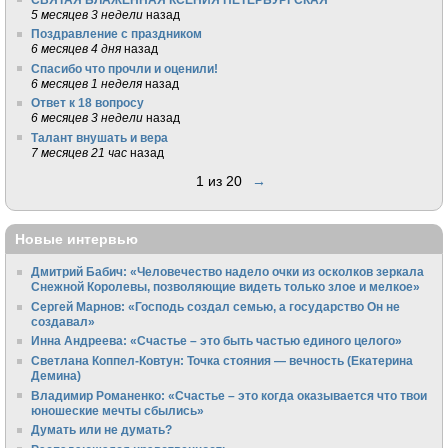
5 месяцев 3 недели
назад
Поздравление с праздником
6 месяцев 4 дня
назад
Спасибо что прочли и оценили!
6 месяцев 1 неделя
назад
Ответ к 18 вопросу
6 месяцев 3 недели
назад
Талант внушать и вера
7 месяцев 21 час
назад
1 из 20
→
Новые интервью
Дмитрий Бабич: «Человечество надело очки из осколков зеркала
Снежной Королевы, позволяющие видеть только злое и мелкое»
Сергей Марнов: «Господь создал семью, а государство Он не
создавал»
Инна Андреева: «Счастье – это быть частью единого целого»
Светлана Коппел-Ковтун: Точка стояния — вечность (Екатерина
Демина)
Владимир Романенко: «Счастье – это когда оказывается что твои
юношеские мечты сбылись»
Думать или не думать?