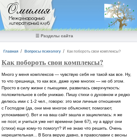
Перейти к основному содержанию
Омилия
Международный
литературный клуб
☰ Разделы сайта
Вы здесь
Главная
Вопросы психологу
Как побороть свои комплексы?
Как побороть свои комплексы?
Много у меня комплексов — чувствую себя не такой как все. Ну,
то что грешница, то как все, даже хуже многих — не об этом.
Просто в силу жизни с пьющими, развилась сверхчуткость:
положительное в себе унижаю. Пишу стихи о духовном и редко
делюсь ими с 1-2 чел., говорю: это мои личные отношения
с Господом (да, они мне многое объясняют, помогают,
успокаивают). Вот и на ваш сайт зашла и зациклилась: я же
не поэт, и учиться уже нет времени (мне 67), ну а вдруг они
(стихи) еще кому-то помогут? И не знаю что решить. Очень
нерешительная... В Бога верую давно, в православии с весны