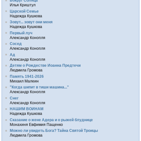
Вокруг Солнца
Илья Криштул
Царской Семье
Надежда Кушкова
Зовут... зовут они меня
Надежда Кушкова
Первый луч
Александр Конопля
Сосед
Александр Конопля
Ад
Александр Конопля
Детям о Рождестве Иоанна Предтечи
Людмила Громова
Память 1941-2026
Михаил Малеин
"Когда шипит в тиши машина..."
Александр Конопля
Снег
Александр Конопля
НАШИМ ВОИНАМ
Надежда Кушкова
Сказание о жене Адера и о рыжей блуднице
Монахиня Евфимия Пащенко
Можно ли увидеть Бога? Тайна Святой Троицы
Людмила Громова