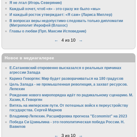
Я не лгал (Игорь Северянин)
Каждый хочет, чтоб «я» - это сразу же было «мы»
И каждый росток утверждает: «Я сам» (Лариса Миллер)
В вопросах веры недопустимо следовать только дипломатии
(Митрополит Иерофей (Влахос)
Главы о любви (Прп. Максим Исповедник)
←
4 из 10
→
Новое в медиагалерее
Е.Сатановский откровенно высказался о реальных причинах
агрессии Запада
Каринэ Геворгян: Мир будет разворачиваться на 180 градусов
Цель Запада - не промышленная революция, а захват ресурсов.
Лепехин
Рождение нового миропорядка идёт по радикальному сценарию. М.
Хазин, К. Геворгян
Витязь на имперском пути. От потешных войск к переустройству
государства. Сергей Марнов
Владимир Лепехин. Расшифровка прогноза "Economist" на 2023
Победа Си Цзиньпина - это геополитическая победа России. Н.
Вавилов
←
3 из 10
→