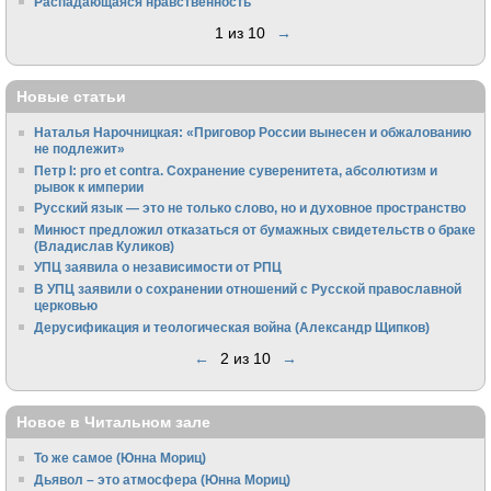
Распадающаяся нравственность
1 из 10
→
Новые статьи
Наталья Нарочницкая: «Приговор России вынесен и обжалованию
не подлежит»
Петр I: pro et contra. Сохранение суверенитета, абсолютизм и
рывок к империи
Русский язык — это не только слово, но и духовное пространство
Минюст предложил отказаться от бумажных свидетельств о браке
(Владислав Куликов)
УПЦ заявила о независимости от РПЦ
В УПЦ заявили о сохранении отношений с Русской православной
церковью
Дерусификация и теологическая война (Александр Щипков)
←
2 из 10
→
Новое в Читальном зале
То же самое (Юнна Мориц)
Дьявол – это атмосфера (Юнна Мориц)