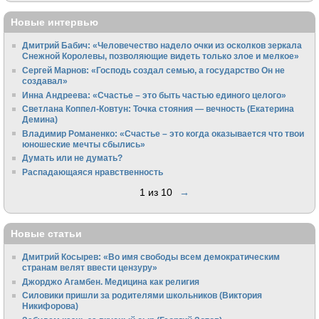
Новые интервью
Дмитрий Бабич: «Человечество надело очки из осколков зеркала
Снежной Королевы, позволяющие видеть только злое и мелкое»
Сергей Марнов: «Господь создал семью, а государство Он не
создавал»
Инна Андреева: «Счастье – это быть частью единого целого»
Светлана Коппел-Ковтун: Точка стояния — вечность (Екатерина
Демина)
Владимир Романенко: «Счастье – это когда оказывается что твои
юношеские мечты сбылись»
Думать или не думать?
Распадающаяся нравственность
1 из 10
→
Новые статьи
Дмитрий Косырев: «Во имя свободы всем демократическим
странам велят ввести цензуру»
Джорджо Агамбен. Медицина как религия
Силовики пришли за родителями школьников (Виктория
Никифорова)