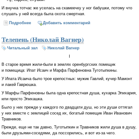
И внучка тотчас же уселась на скамеечку у ног бабушки, потому что
слушать у ней всегда была охота смертная.
Подробнее
о Сказка (Николай Вагнер)
Добавить комментарий
Телепень (Николай Вагнер)
Читальный зал
Николай Вагнер
I
В старое время жили-были в землях оренбургских помещик
и помещица: Ипат Исаич и Марфа Парфеновна Туготыпкины.
У Ипата Исаича было трое крепостных: мужик Гавлий, кучер Мамонт
и лакей Гаврюшка.
У Марфы Парфеновны была одна крепостная душа, кухарка Эпихария,
или просто Эпихашка.
Было у них прежде у каждого по двадцати душ, но эти души оттягал
у них вместе с землицей сосед их, богатый помещик Иван Иванович
Травников.
Прежде, еще не так давно, Туготыпкин и Травников жили душа в душу,
были друзьями-соседями, да поссорились, и вот из-за чего.