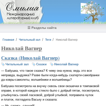
Перейти к основному содержанию
Омилия
Международный
литературный клуб
☰ Разделы сайта
Вы здесь
Главная
Читальный зал
Теги
Николай Вагнер
Николай Вагнер
Сказка (Николай Вагнер)
Читальный зал
Сказки
Николай Вагнер
— Бабушка, что такое сказка? К чему она нужна; ведь это все
неправда, выдумка? Разве были когда-нибудь скатерти-самобранки
да ковры-самолеты, волшебники и волшебницы?
Бабушка посмотрела на внучку сквозь свои окошечки в томпаковой
оправе, в которой каждое стекло было с добрый пятак, посмотрела,
улыбнулась своей ласковой, доброй улыбкой, поправила чулок
и платок, погладила Ваську и сказала:
— Ну, садись, слушай!