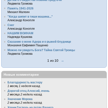
Людмила Громова
Память 1941-2026
Михаил Малеин
"Когда шипит в тиши машина..."
Александр Конопля
Снег
Александр Конопля
НАШИМ ВОИНАМ
Надежда Кушкова
Сказание о жене Адера и о рыжей блуднице
Монахиня Евфимия Пащенко
Можно ли увидеть Бога? Тайна Святой Троицы
Людмила Громова
1 из 10
→
Новые комментарии
Благодарность мастеру
1 месяц 1 неделя
назад
Дорогой отец Алексий, очень
2 месяца 2 недели
назад
Значение Морока
2 месяца 2 недели
назад
Храни Господь на путях Вашего