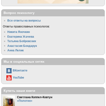
Вопрос психологу
Все ответы на вопросы
Ответы православных психологов:
Никита Яночкин
Екатерина Усачева
Татьяна Бобровских
Анастасия Бондарук
Анна Лелик
Мы в социальных сетях
ВКонтакте
YouTube
Купить наши книги
Светлана Коппел-Ковтун
«Полотно»