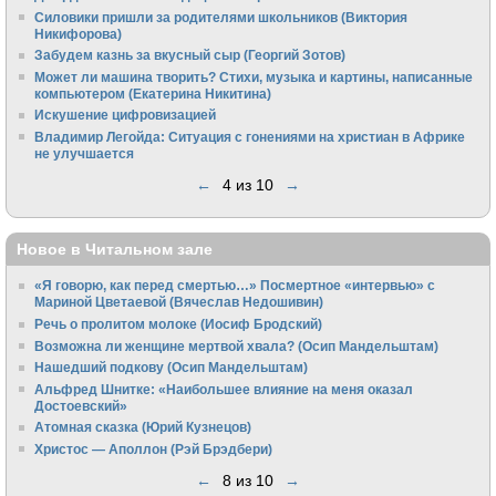
Силовики пришли за родителями школьников (Виктория
Никифорова)
Забудем казнь за вкусный сыр (Георгий Зотов)
Может ли машина творить? Стихи, музыка и картины, написанные
компьютером (Екатерина Никитина)
Искушение цифровизацией
Владимир Легойда: Ситуация с гонениями на христиан в Африке
не улучшается
←
4 из 10
→
Новое в Читальном зале
«Я говорю, как перед смертью…» Посмертное «интервью» с
Мариной Цветаевой (Вячеслав Недошивин)
Речь о пролитом молоке (Иосиф Бродский)
Возможна ли женщине мертвой хвала? (Осип Мандельштам)
Нашедший подкову (Осип Мандельштам)
Альфред Шнитке: «Наибольшее влияние на меня оказал
Достоевский»
Атомная сказка (Юрий Кузнецов)
Христос — Аполлон (Рэй Брэдбери)
←
8 из 10
→