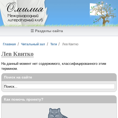
Перейти к основному содержанию
Омилия
Международный
литературный клуб
☰ Разделы сайта
Вы здесь
Главная
Читальный зал
Теги
Лев Квитко
Лев Квитко
На данный момент нет содержимого, классифицированного этим
термином.
Поиск на сайте
Как помочь проекту?