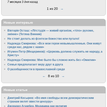
7 месяцев 3 дня
назад
1 из 20
→
Новые интервью
Вікторія Осташ: «Літстудія — живий організм, «тіло» рухоме,
змінне» (Тетяна Винник)
Не стоит делать из фэнтези божество или пугало!
Надежда Смирнова: «Все мои герои невымышленные. Они живут
среди нас, рядом с нами»
Игумен Петр (Мещеринов): «Церковь должна служить не народу, а
Христу»
Надежда Смирнова: Мне было бы сложно жить без «Омилии»
Семья предполагает веру друг в друга
О разобщенности в православной среде
←
8 из 10
→
Новые статьи
Дмитрий Косырев: «Во имя свободы всем демократическим
странам велят ввести цензуру»
Джорджо Агамбен. Медицина как религия