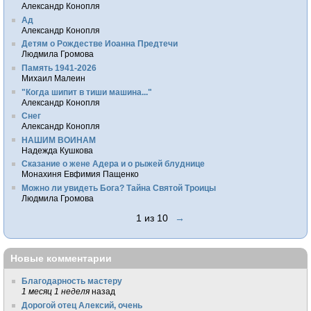
Александр Конопля
Ад
Александр Конопля
Детям о Рождестве Иоанна Предтечи
Людмила Громова
Память 1941-2026
Михаил Малеин
"Когда шипит в тиши машина..."
Александр Конопля
Снег
Александр Конопля
НАШИМ ВОИНАМ
Надежда Кушкова
Сказание о жене Адера и о рыжей блуднице
Монахиня Евфимия Пащенко
Можно ли увидеть Бога? Тайна Святой Троицы
Людмила Громова
1 из 10
→
Новые комментарии
Благодарность мастеру
1 месяц 1 неделя
назад
Дорогой отец Алексий, очень