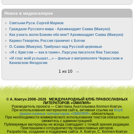
Новое в медиагалерее
Святыни Руси. Сергей Марнов
Граждане Русского мира - Архимандрит Савва (Мажуко)
Как узнать волю Божию обо мне? Архимандрит Савва (Мажуко)
Каринэ Геворгян. Россия граничит с Богом
О. Савва (Мажуко). Трибунал над Русской церковью
«Я с Христом — как в танке». Парсуна писателя Яна Таксюра
«И глас мой услышат…» – фильм о митрополите Черкасском и
Каневском Феодосии
1 из 10
→
© А. Ковтун 2008–2026 МЕЖДУНАРОДНЫЙ КЛУБ ПРАВОСЛАВНЫХ
ЛИТЕРАТОРОВ «ОМИЛИЯ»
Руководитель проекта — Светлана Анатольевна Коппел-Ковтун.
При использования материалов сайта, активная ссылка на
Клуб
православных литераторов «ОМИЛИЯ»
обязательна.
При необходимости коммерческого использования текстов обязательно
свяжитесь с администрацией.
Публикуемые материалы не всегда совпадают с точкой зрения редакции.
Приглашаем к сотрудничеству православных авторов.
Разработка, создание и поддержка сайта: А. Ковтун, С. Коппел-Ковтун