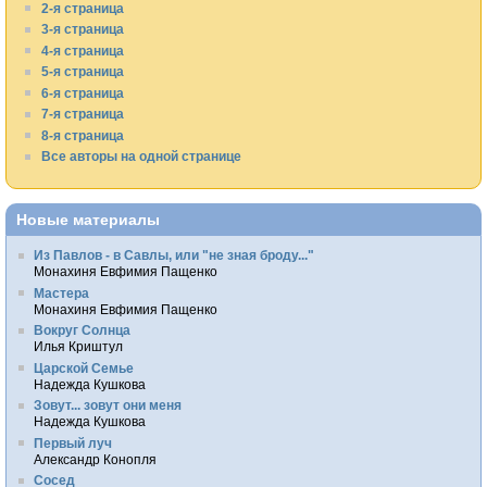
2-я страница
3-я страница
4-я страница
5-я страница
6-я страница
7-я страница
8-я страница
Все авторы на одной странице
Новые материалы
Из Павлов - в Савлы, или "не зная броду..."
Монахиня Евфимия Пащенко
Мастера
Монахиня Евфимия Пащенко
Вокруг Солнца
Илья Криштул
Царской Семье
Надежда Кушкова
Зовут... зовут они меня
Надежда Кушкова
Первый луч
Александр Конопля
Сосед