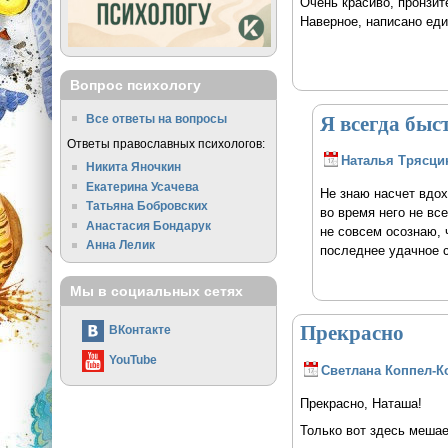
Очень красиво, пронзит
Наверное, написано ед
Вопрос психологу
Я всегда быс
Все ответы на вопросы
Ответы православных психологов:
Наталья Трясци
Никита Яночкин
Екатерина Усачева
Не знаю насчет вдох
Татьяна Бобровских
во время него не все
Анастасия Бондарук
не совсем осознаю, 
Анна Лелик
последнее удачное с
Мы в социальных сетях
Прекрасно
ВКонтакте
YouTube
Светлана Коппел-К
Прекрасно, Наташа!
Только вот здесь мешае