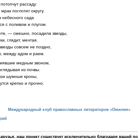
 потопчут рассаду:
 мрак поглотит округу.
з небесного сада
ся с поливом и плугом.
ете, — смешно, посадила звезды,
и, глядит, мечтая.
звезды совсем не поздно,
и, между адом и раем.
 сиявшие медным звоном,
ыглядывая из почвы.
вои шумные кроны,
утся крепко и прочно.
Международный клуб православных литераторов «Омилия»
рий
 друзья, наш проект существует исключительно благодаря вашей по