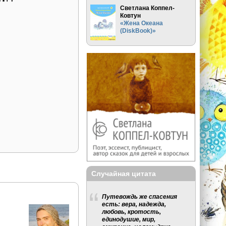
Светлана Коппел-
Ковтун
«Жена Океана
(DiskBook)»
Случайная цитата
Путевождь же спасения
есть: вера, надежда,
любовь, кротость,
единодушие, мир,