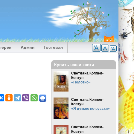
лерея
Админ
Гостевая
Купить наши книги
Светлана Коппел-
Ковтун
«Полотно»
Светлана Коппел-
Ковтун
«Я думаю по-русски»
Светлана Коппел-
Ковтун