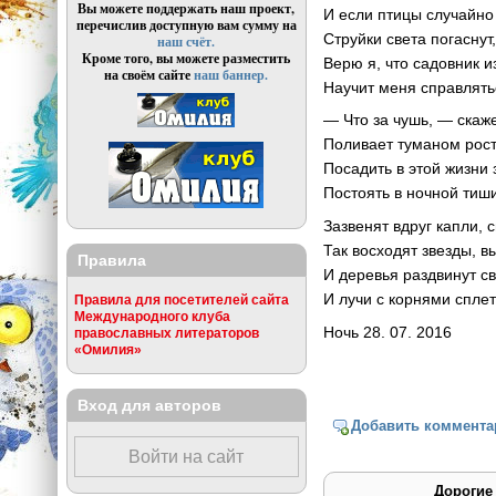
Вы можете поддержать наш проект,
И если птицы случайно
перечислив доступную вам сумму на
Струйки света погаснут,
наш счёт.
Кроме того, вы можете разместить
Верю я, что садовник и
на своём сайте
наш баннер.
Научит меня справлять
— Что за чушь, — скаж
Поливает туманом ростк
Посадить в этой жизни 
Постоять в ночной тиш
Зазвенят вдруг капли,
Так восходят звезды, в
Правила
И деревья раздвинут с
И лучи с корнями сплет
Правила для посетителей сайта
Международного клуба
Ночь 28. 07. 2016
православных литераторов
«Омилия»
Вход для авторов
Добавить коммента
Войти на сайт
Дорогие