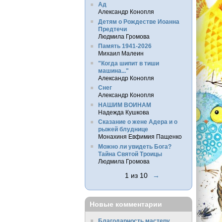
Ад
Александр Конопля
Детям о Рождестве Иоанна
Предтечи
Людмила Громова
Память 1941-2026
Михаил Малеин
"Когда шипит в тиши
машина..."
Александр Конопля
Снег
Александр Конопля
НАШИМ ВОИНАМ
Надежда Кушкова
Сказание о жене Адера и о
рыжей блуднице
Монахиня Евфимия Пащенко
Можно ли увидеть Бога?
Тайна Святой Троицы
Людмила Громова
1 из 10
→
Новые комментарии
Благодарность мастеру