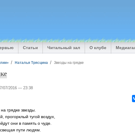
тервью
Статьи
Читальный зал
О клубе
Медиага
илии»
Наталья Трясцина
Звезды на грядке
дке
27/07/2016 — 23:38
 на грядке звезды.
ий, прогорклый тугой воздух,
йдут они в память о чуде.
 освещая пути людям.