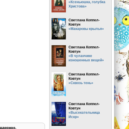
«Ксеньюшка, голубка
Христова»
Светлана Коппел-
Ковтун
«Макаровы крылья»
Светлана Коппел-
Ковтун
«В чуланчике
изношенных вещей»
Светлана Коппел-
Ковтун
«Сквозь тень»
Светлана Коппел-
Ковтун
«Высекательница
Искр»
ддержке.