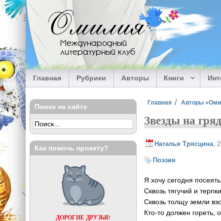
Перейти к основному содержанию
Омилия
Международный
литературный клуб
Главная
Рубрики
Авторы
Книги
Ин
Вы здесь
Главная
Авторы «Ом
Поиск на сайте
Звезды на гря
Наталья Трясцина
, 
Как помочь проекту?
Поэзия
Я хочу сегодня посеять
Сквозь тягучий и терпк
Сквозь толщу земли взо
Кто-то должен гореть,
ДОРОГИЕ ДРУЗЬЯ!