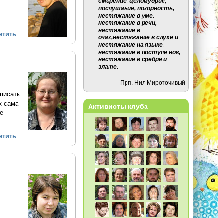
смирение, целомудрие,
послушание, покорность,
нестяжание в уме,
нестяжание в речи,
нестяжание в
етить
очах,нестяжание в слухе и
нестяжание на языке,
нестяжание в поступе ног,
нестяжание в сребре и
злате.
Прп. Нил Мироточивый
 писать
к сама
Активисты клуба
ое
етить