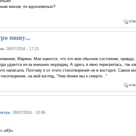
ельно!
иным махом, по вдохновенью?
отв
тро пишу...
на
, 28/07/2016 - 17:21
новения, Марина. Мне кажется, что это мое обычное состояние, правда,
гда удается из-за внешних неурядиц. А здесь я явно перегрелась, так ка
что написала. Поэтому я от этого стихотворения не в восторге. Самое м
тихотворение, на мой взгляд, "Чем ближе мы к смерти..."
отв
овтун
, 28/07/2016 - 10:06
т «ИЗ»: