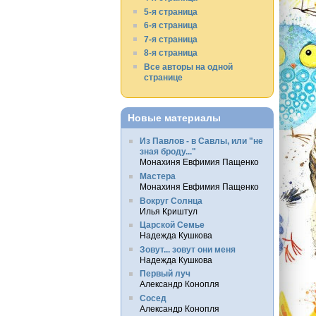
5-я страница
6-я страница
7-я страница
8-я страница
Все авторы на одной
странице
Новые материалы
Из Павлов - в Савлы, или "не
зная броду..."
Монахиня Евфимия Пащенко
Мастера
Монахиня Евфимия Пащенко
Вокруг Солнца
Илья Криштул
Царской Семье
Надежда Кушкова
Зовут... зовут они меня
Надежда Кушкова
Первый луч
Александр Конопля
Сосед
Александр Конопля