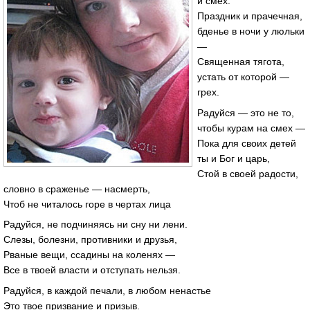
и смех.
Праздник и прачечная,
бденье в ночи у люльки
—
Священная тягота,
устать от которой —
грех.
Радуйся — это не то,
чтобы курам на смех —
Пока для своих детей
ты и Бог и царь,
Стой в своей радости,
словно в сраженье — насмерть,
Чтоб не читалось горе в чертах лица
Радуйся, не подчиняясь ни сну ни лени.
Слезы, болезни, противники и друзья,
Рваные вещи, ссадины на коленях —
Все в твоей власти и отступать нельзя.
Радуйся, в каждой печали, в любом ненастье
Это твое призвание и призыв.