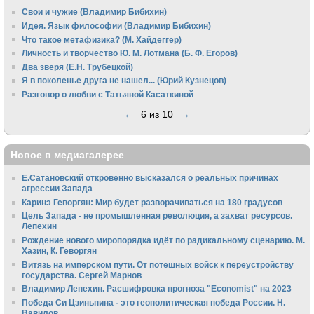
Свои и чужие (Владимир Бибихин)
Идея. Язык философии (Владимир Бибихин)
Что такое метафизика? (М. Хайдеггер)
Личность и творчество Ю. М. Лотмана (Б. Ф. Егоров)
Два зверя (Е.Н. Трубецкой)
Я в поколенье друга не нашел... (Юрий Кузнецов)
Разговор о любви с Татьяной Касаткиной
←
6 из 10
→
Новое в медиагалерее
Е.Сатановский откровенно высказался о реальных причинах
агрессии Запада
Каринэ Геворгян: Мир будет разворачиваться на 180 градусов
Цель Запада - не промышленная революция, а захват ресурсов.
Лепехин
Рождение нового миропорядка идёт по радикальному сценарию. М.
Хазин, К. Геворгян
Витязь на имперском пути. От потешных войск к переустройству
государства. Сергей Марнов
Владимир Лепехин. Расшифровка прогноза "Economist" на 2023
Победа Си Цзиньпина - это геополитическая победа России. Н.
Вавилов