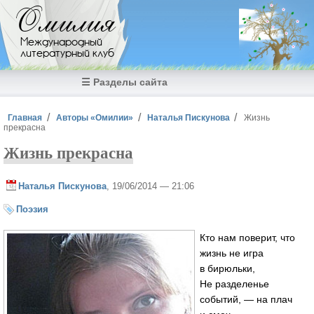
Перейти к основному содержанию
Омилия
Международный
литературный клуб
☰ Разделы сайта
Вы здесь
Главная
Авторы «Омилии»
Наталья Пискунова
Жизнь
прекрасна
Жизнь прекрасна
Наталья Пискунова
, 19/06/2014 — 21:06
Поэзия
Кто нам поверит, что
жизнь не игра
в бирюльки,
Не разделенье
событий, — на плач