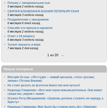
Почему с эмоциональностью
5 месяцев 2 недели
назад
СВЯТАЯ БЛАЖЕННАЯ КСЕНИЯ ПЕТЕРБУРГСКАЯ
5 месяцев 3 недели
назад
Поздравление с праздником
6 месяцев 6 дней
назад
Спасибо что прочли и оценили!
6 месяцев 2 недели
назад
Ответ к 18 вопросу
6 месяцев 3 недели
назад
Талант внушать и вера
7 месяцев 2 дня
назад
1 из 20
→
Новые интервью
Вікторія Осташ: «Літстудія — живий організм, «тіло» рухоме,
змінне» (Тетяна Винник)
Не стоит делать из фэнтези божество или пугало!
Надежда Смирнова: «Все мои герои невымышленные. Они живут
среди нас, рядом с нами»
Игумен Петр (Мещеринов): «Церковь должна служить не народу, а
Христу»
Надежда Смирнова: Мне было бы сложно жить без «Омилии»