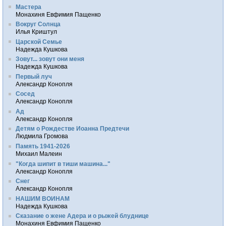
Мастера
Монахиня Евфимия Пащенко
Вокруг Солнца
Илья Криштул
Царской Семье
Надежда Кушкова
Зовут... зовут они меня
Надежда Кушкова
Первый луч
Александр Конопля
Сосед
Александр Конопля
Ад
Александр Конопля
Детям о Рождестве Иоанна Предтечи
Людмила Громова
Память 1941-2026
Михаил Малеин
"Когда шипит в тиши машина..."
Александр Конопля
Снег
Александр Конопля
НАШИМ ВОИНАМ
Надежда Кушкова
Сказание о жене Адера и о рыжей блуднице
Монахиня Евфимия Пащенко