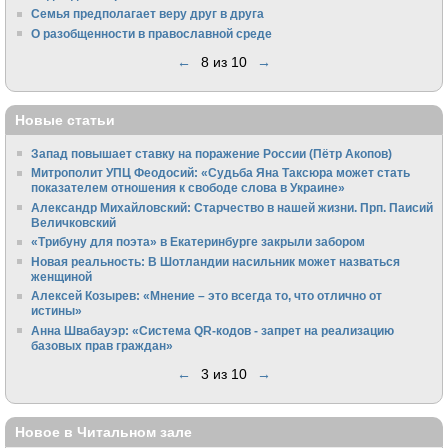
Семья предполагает веру друг в друга
О разобщенности в православной среде
←
8 из 10
→
Новые статьи
Запад повышает ставку на поражение России (Пётр Акопов)
Митрополит УПЦ Феодосий: «Судьба Яна Таксюра может стать
показателем отношения к свободе слова в Украине»
Алек­сандр Михайловский: Старчество в нашей жизни. Прп. Паисий
Величковский
«Трибуну для поэта» в Екатеринбурге закрыли забором
Новая реальность: В Шотландии насильник может назваться
женщиной
Алексей Козырев: «Мнение – это всегда то, что отлично от
истины»
Анна Швабауэр: «Система QR-кодов - запрет на реализацию
базовых прав граждан»
←
3 из 10
→
Новое в Читальном зале