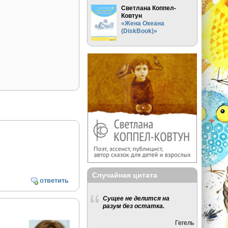
Светлана Коппел-
Ковтун
«Жена Океана
(DiskBook)»
Случайная цитата
ответить
Сущее не делится на
разум без остатка.
Гегель