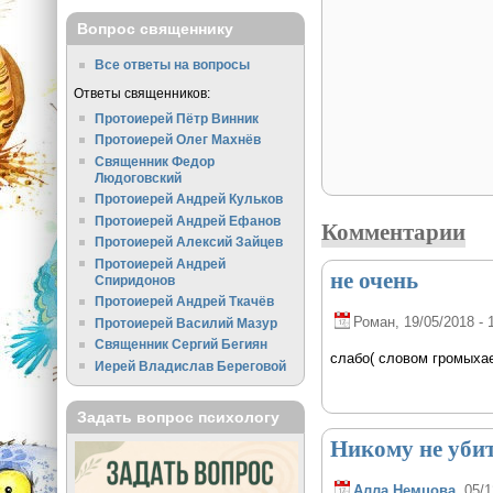
Вопрос священнику
Все ответы на вопросы
Ответы священников:
Протоиерей Пётр Винник
Протоиерей Олег Махнёв
Священник Федор
Людоговский
Протоиерей Андрей Кульков
Протоиерей Андрей Ефанов
Комментарии
Протоиерей Алексий Зайцев
Протоиерей Андрей
не очень
Спиридонов
Протоиерей Андрей Ткачёв
Роман
, 19/05/2018 - 
Протоиерей Василий Мазур
Священник Сергий Бегиян
слабо( словом громыхает
Иерей Владислав Береговой
Задать вопрос психологу
Никому не уби
Алла Немцова
, 05/