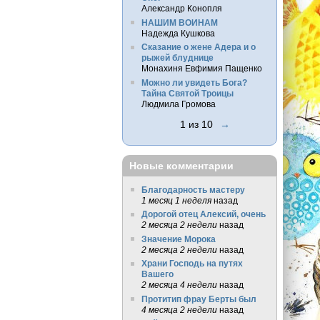
Александр Конопля
НАШИМ ВОИНАМ
Надежда Кушкова
Сказание о жене Адера и о
рыжей блуднице
Монахиня Евфимия Пащенко
Можно ли увидеть Бога?
Тайна Святой Троицы
Людмила Громова
1 из 10
→
Новые комментарии
Благодарность мастеру
1 месяц 1 неделя
назад
Дорогой отец Алексий, очень
2 месяца 2 недели
назад
Значение Морока
2 месяца 2 недели
назад
Храни Господь на путях
Вашего
2 месяца 4 недели
назад
Протитип фрау Берты был
4 месяца 2 недели
назад