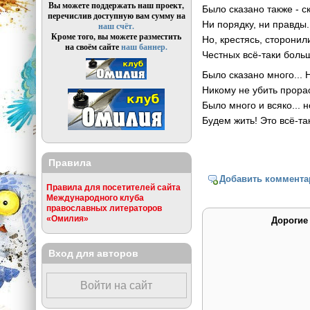
Вы можете поддержать наш проект,
Было сказано также - с
перечислив доступную вам сумму на
Ни порядку, ни правды.
наш счёт.
Кроме того, вы можете разместить
Но, крестясь, сторонил
на своём сайте
наш баннер.
Честных всё-таки больш
Было сказано много... 
Никому не убить прор
Было много и всяко... н
Будем жить! Это всё-та
Правила
Добавить коммента
Правила для посетителей сайта
Международного клуба
православных литераторов
«Омилия»
Дорогие
Вход для авторов
Войти на сайт