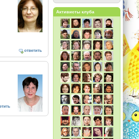
Активисты клуба
ответить
етить