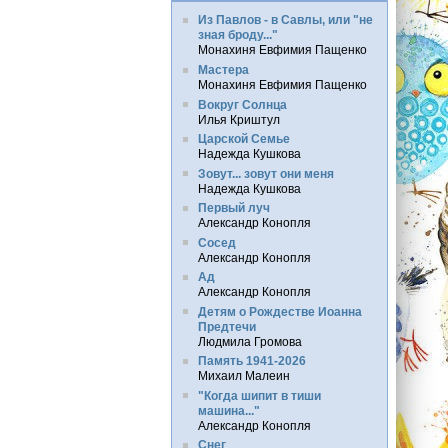
Из Павлов - в Савлы, или "не
зная броду..."
Монахиня Евфимия Пащенко
Мастера
Монахиня Евфимия Пащенко
Вокруг Солнца
Илья Криштул
Царской Семье
Надежда Кушкова
Зовут... зовут они меня
Надежда Кушкова
Первый луч
Александр Конопля
Сосед
Александр Конопля
Ад
Александр Конопля
Детям о Рождестве Иоанна
Предтечи
Людмила Громова
Память 1941-2026
Михаил Малеин
"Когда шипит в тиши
машина..."
Александр Конопля
Снег