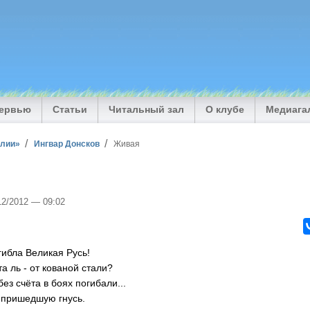
тервью
Статьи
Читальный зал
О клубе
Медиага
илии»
Ингвар Донсков
Живая
/12/2012 — 09:02
гибла Великая Русь!
а ль - от кованой стали?
без счёта в боях погибали...
 пришедшую гнусь.