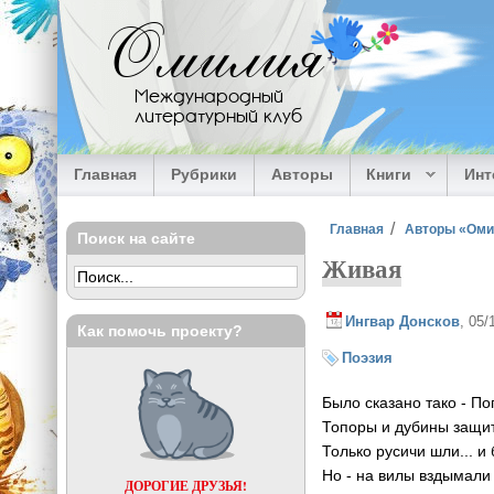
Перейти к основному содержанию
Омилия
Международный
литературный клуб
Главная
Рубрики
Авторы
Книги
Ин
Вы здесь
Главная
Авторы «Ом
Поиск на сайте
Живая
Ингвар Донсков
, 05
Как помочь проекту?
Поэзия
Было сказано тако - По
Топоры и дубины защит
Только русичи шли... и 
Но - на вилы вздымали
ДОРОГИЕ ДРУЗЬЯ!