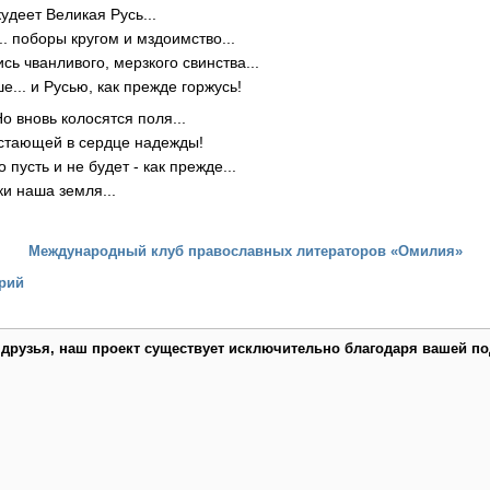
кудеет Великая Русь...
.. поборы кругом и мздоимство...
ись чванливого, мерзкого свинства...
е... и Русью, как прежде горжусь!
Но вновь колосятся поля...
астающей в сердце надежды!
о пусть и не будет - как прежде...
ки наша земля...
Международный клуб православных литераторов «Омилия»
рий
 друзья, наш проект существует исключительно благодаря вашей по