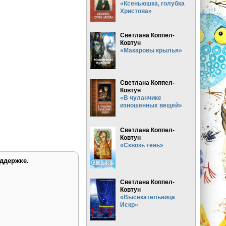
«Ксеньюшка, голубка
Христова»
Светлана Коппел-
Ковтун
«Макаровы крылья»
Светлана Коппел-
Ковтун
«В чуланчике
изношенных вещей»
Светлана Коппел-
Ковтун
«Сквозь тень»
ддержке.
Светлана Коппел-
Ковтун
«Высекательница
Искр»