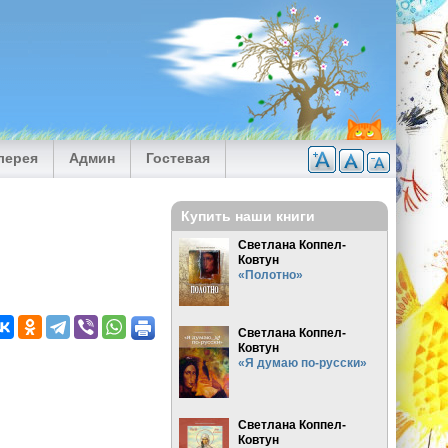
лерея
Админ
Гостевая
Купить наши книги
Светлана Коппел-
Ковтун
«Полотно»
Светлана Коппел-
Ковтун
«Я думаю по-русски»
Светлана Коппел-
Ковтун