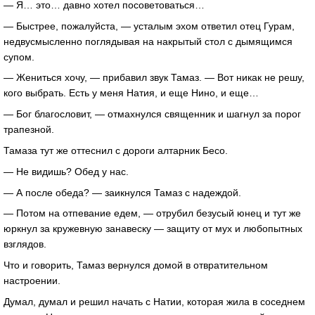
— Я… это… давно хотел посоветоваться…
— Быстрее, пожалуйста, — усталым эхом ответил отец Гурам,
недвусмысленно поглядывая на накрытый стол с дымящимся
супом.
— Жениться хочу, — прибавил звук Тамаз. — Вот никак не решу,
кого выбрать. Есть у меня Натия, и еще Нино, и еще…
— Бог благословит, — отмахнулся священник и шагнул за порог
трапезной.
Тамаза тут же оттеснил с дороги алтарник Бесо.
— Не видишь? Обед у нас.
— А после обеда? — заикнулся Тамаз с надеждой.
— Потом на отпевание едем, — отрубил безусый юнец и тут же
юркнул за кружевную занавеску — защиту от мух и любопытных
взглядов.
Что и говорить, Тамаз вернулся домой в отвратительном
настроении.
Думал, думал и решил начать с Натии, которая жила в соседнем