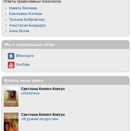
Ответы православных психологов:
Никита Яночкин
Екатерина Усачева
Татьяна Бобровских
Анастасия Бондарук
Анна Лелик
Мы в социальных сетях
ВКонтакте
YouTube
Купить наши книги
Светлана Коппел-Ковтун
«Полотно»
Светлана Коппел-Ковтун
«Я думаю по-русски»