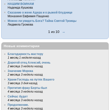
НАШИМ ВОИНАМ
Надежда Кушкова
Сказание о жене Адера и о рыжей блуднице
Монахиня Евфимия Пащенко
Можно ли увидеть Бога? Тайна Святой Троицы
Людмила Громова
1 из 10
→
Новые комментарии
Благодарность мастеру
1 месяц 1 неделя
назад
Дорогой отец Алексий, очень
2 месяца 3 недели
назад
Значение Морока
2 месяца 3 недели
назад
Храни Господь на путях Вашего
3 месяца 3 дня
назад
Протитип фрау Берты был
4 месяца 3 недели
назад
Сейчас будет
4 месяца 3 недели
назад
Продолжение.
4 месяца 3 недели
назад