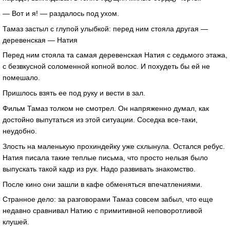
— Вот и я! — раздалось под ухом.
Тамаз застыл с глупой улыбкой: перед ним стояла другая —
деревенская — Натия
Перед ним стояла та самая деревенская Натия с седьмого этажа,
с безвкусной соломенной копной волос. И похудеть бы ей не
помешало.
Пришлось взять ее под руку и вести в зал.
Фильм Тамаз толком не смотрел. Он напряженно думал, как
достойно выпутаться из этой ситуации. Соседка все-таки,
неудобно.
Злость на маленькую прохиндейку уже схлынула. Остался ребус.
Натия писала такие теплые письма, что просто нельзя было
выпускать такой кадр из рук. Надо развивать знакомство.
После кино они зашли в кафе обменяться впечатлениями.
Странное дело: за разговорами Тамаз совсем забыл, что еще
недавно сравнивал Натию с примитивной неповоротливой
клушей.