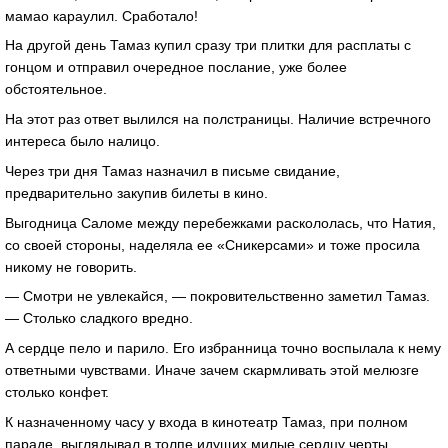
мамао караулил. Сработало!
На другой день Тамаз купил сразу три плитки для расплаты с
гонцом и отправил очередное послание, уже более
обстоятельное.
На этот раз ответ вылился на полстраницы. Наличие встречного
интереса было налицо.
Через три дня Тамаз назначил в письме свидание,
предварительно закупив билеты в кино.
Выгодница Саломе между перебежками раскололась, что Натия,
со своей стороны, наделяла ее «Сникерсами» и тоже просила
никому не говорить.
— Смотри не увлекайся, — покровительственно заметил Тамаз.
— Столько сладкого вредно.
А сердце пело и парило. Его избранница точно воспылала к нему
ответными чувствами. Иначе зачем скармливать этой мелюзге
столько конфет.
К назначенному часу у входа в кинотеатр Тамаз, при полном
параде, выглядывал в толпе идущих милые сердцу черты.