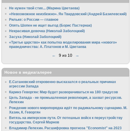
Не нужен твой стих... (Марина Цветаева)
«Невозможное неизбежно». Ян Твардовский (Андрей Базилевский)
Рильке: о России — главное
Опять Шопен не ищет выгод (Борис Пастернак)
Некрасивая девочка (Николай Заболоцкий)
Засуха (Николай Заболоцкий)
«Третье царство» как попытка моделирования мира «нового»
праведничества: А. Платонов и М. Цветаева
←
9 из 10
→
Новое в медиагалерее
Е.Сатановский откровенно высказался о реальных причинах
агрессии Запада
Каринэ Геворгян: Мир будет разворачиваться на 180 градусов
Цель Запада - не промышленная революция, а захват ресурсов.
Лепехин
Рождение нового миропорядка идёт по радикальному сценарию. М.
Хазин, К. Геворгян
Витязь на имперском пути. От потешных войск к переустройству
государства. Сергей Марнов
Владимир Лепехин. Расшифровка прогноза "Economist" на 2023