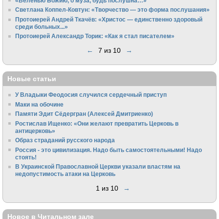
«Веленью Божию, о муза, будь послушна…»
Светлана Коппел-Ковтун: «Творчество — это форма послушания»
Протоиерей Андрей Ткачёв: «Христос — единственно здоровый
среди больных...»
Протоиерей Александр Торик: «Как я стал писателем»
←
7 из 10
→
Новые статьи
У Владыки Феодосия случился сердечный приступ
Маки на обочине
Памяти Эдит Сёдергран (Алексей Дмитриенко)
Ростислав Ищенко: «Они желают превратить Церковь в
антицерковь»
Образ страданий русского народа
Россия - это цивилизация. Надо быть самостоятельными! Надо
стоять!
В Украинской Православной Церкви указали властям на
недопустимость атаки на Церковь
1 из 10
→
Новое в Читальном зале