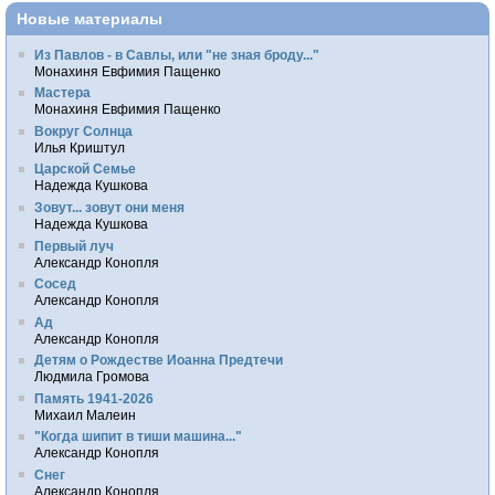
Новые материалы
Из Павлов - в Савлы, или "не зная броду..."
Монахиня Евфимия Пащенко
Мастера
Монахиня Евфимия Пащенко
Вокруг Солнца
Илья Криштул
Царской Семье
Надежда Кушкова
Зовут... зовут они меня
Надежда Кушкова
Первый луч
Александр Конопля
Сосед
Александр Конопля
Ад
Александр Конопля
Детям о Рождестве Иоанна Предтечи
Людмила Громова
Память 1941-2026
Михаил Малеин
"Когда шипит в тиши машина..."
Александр Конопля
Снег
Александр Конопля