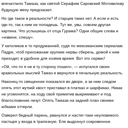
впечатлило Тамаза, как святой Серафим Саровский Мотовилову
будущую жену предсказал.
Но где такое в реальности? И старцев таких нет. А если и есть
где-то, так к ним не попадешь. Тут же, увы, совсем другая
картина. Что услышишь от отца Гурама? Одни общие слова и
«извини, спешу».
У католиков и то продуманней, судя по мексиканским сериалам.
Падре, чтоб прихожанам хрупкие нервы сберечь, домой к ним
приходит, в удобное для хозяев время. Вот это сервис!
«Ой, что-то я не в ту сторону пошел», — испугался своих
крамольных мыслей Тамаз и вернулся в печальную реальность.
Наконец-то священник показался во дворе, а за ним следом
опять этот жуткий хвост приставал в платках и шарфиках. Никак
не угомонятся, на ходу свой примитив выкрикивают и под
благословение лезут. Опять Тамаза на задний план своими
юбками оттерли.
Озверел бедный парень, рванулся и настиг-таки неуловимого
пастыря у входа в трапезную. Еле выдохнул сокровенное.