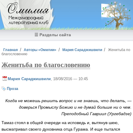
Перейти к основному содержанию
Омилия
Международный
литературный клуб
☰ Разделы сайта
Вы здесь
Главная
Авторы «Омилии»
Мария Сараджишвили
Женитьба по
благословению
Женитьба по благословению
Мария Сараджишвили
, 18/08/2016 — 10:45
Проза
Когда не можешь решить вопрос и не знаешь, что делать, —
доверься Промыслу Божию и не думай больше ни о чем.
Преподобный Гавриил (Ургебадзе)
Тамаз стоял в общей очереди на исповедь и, вытянув шею,
высматривал своего духовника отца Гурама. И еще пытался