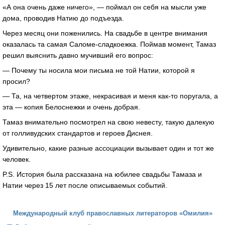
«А она очень даже ничего», — поймал он себя на мысли уже
дома, проводив Натию до подъезда.
Через месяц они поженились. На свадьбе в центре внимания
оказалась та самая Саломе-сладкоежка. Поймав момент, Тамаз
решил выяснить давно мучивший его вопрос:
— Почему ты носила мои письма не той Натии, которой я
просил?
— Та, на четвертом этаже, некрасивая и меня как-то поругала, а
эта — копия Белоснежки и очень добрая.
Тамаз внимательно посмотрел на свою невесту, такую далекую
от голливудских стандартов и героев Диснея.
Удивительно, какие разные ассоциации вызывает один и тот же
человек.
P.S. История была рассказана на юбилее свадьбы Тамаза и
Натии через 15 лет после описываемых событий.
Международный клуб православных литераторов «Омилия»