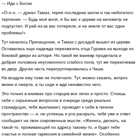
— Иди с Богом.
«О-о-о, — думал Тамаз, теряя последние капли и так небогатого
терпения. — Будь моя воля, я бы вас к церкви на километр не
подпустил. И рай из-за вас потеряли, и на земле от вас одни
проблемы!»
Тут началось Причащение, и Тамаз с досадой вышел из церкви.
Оставалась еще надежда перехватить отца Гурама на выходе из
боковой двери из алтаря. Но такой же маневр проделала и
добрая половина неугомонного слабого пола, тут же перекочевав
во двор. Другая часть перегруппировалась к Чаше.
На воздухе ему тоже не полегчало. Тут, можно сказать, вопрос
жизни и смерти, а ты сиди и жди неизвестно чего.
Это только в книжках про старцев все легко и просто. Стоишь
себе с серьезным вопросом в очереди среди реально
страждущих, тебя выкликают, проводят к себе в личное
пространство — и, не успеешь и рта раскрыть, тебе уже и ответ
сообщают на твои сокровенные мысли: «Женись, дескать, на
такой-то, проживающей по адресу такому-то, и будет тебе
счастье и полная гармония в семейной жизни». Особенно