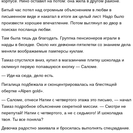
корпусе. Нино оставил на потом: она жила в другом районе.
Битый час потел над огромным объяснением в любви в
письменном виде и накатал в итоге аж целый лист. Надо было
произвести хорошее впечатление. Потом выглянул во двор в
поисках посланца любви.
Там была тишь да благодать. Группка пенсионеров играли в
нарды в беседке. Около них девчонки-пятилетки со знанием дела
меняли воображаемые памперсы куклам.
Тамаз спустился вниз, купил в магазинчике плитку шоколада и
окликнул первую попавшуюся кнопку — Саломе.
— Иди-ка сюда, дело есть.
Пигалица подбежала и сконцентрировалась на блестящей
обертке «Alpen gold».
— Саломе, отнеси Натии с четвертого этажа это письмо, — начал
Тамаз подробное объяснение секретной миссии. — Смотри не
перепутай! Натии с четвертого, а не с седьмого! И шоколадка
твоя. Ты все поняла?
Девочка радостно закивала и бросилась выполнять спецзадание.