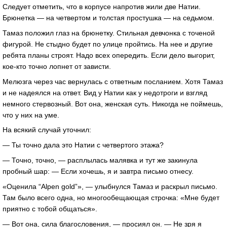
Следует отметить, что в корпусе напротив жили две Натии.
Брюнетка — на четвертом и толстая простушка — на седьмом.
Тамаз положил глаз на брюнетку. Стильная девчонка с точеной
фигурой. Не стыдно будет по улице пройтись. На нее и другие
ребята планы строят. Надо всех опередить. Если дело выгорит,
кое-кто точно лопнет от зависти.
Мелюзга через час вернулась с ответным посланием. Хотя Тамаз
и не надеялся на ответ. Вид у Натии как у недотроги и взгляд
немного стервозный. Вот она, женская суть. Никогда не поймешь,
что у них на уме.
На всякий случай уточнил:
— Ты точно дала это Натии с четвертого этажа?
— Точно, точно, — расплылась малявка и тут же закинула
пробный шар: — Если хочешь, я и завтра письмо отнесу.
«Оценила “Alpen gold”», — улыбнулся Тамаз и раскрыл письмо.
Там было всего одна, но многообещающая строчка: «Мне будет
приятно с тобой общаться».
— Вот она, сила благословения, — просиял он. — Не зря я