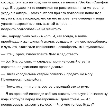
сосредоточиться на том, что читалось и пелось. Это был Сизифов
труд. Его духовник то появлялся на расстоянии пяти метров, то
уходил в алтарь. Тамаз пытался при его появлении попасться
ему на глаза в надежде, что он его вызовет вне очереди и тогда
удастся разрешить очень важный вопрос —
получить благословение на женитьбу.
Увы, народу было очень много. И, как всегда, в толпе
преобладали женщины. А значит, создавали толчею, неразбериху
и чуть что, атаковали священника невообразимыми глупостями.
— Отец Гурам, благословите Дато в сад отвести.
— Бог благословит, — следовал молниеносный ответ и
характерное движение правой дланью.
— Никак холодильник старый советский продать не могу.
Помолитесь, пожалуйста.
— Помолюсь, — и опять соответствующий взмах руки.
— Я на прошлой исповеди забыла сказать, что случайно капельку
воды глотнула перед позапрошлым Причастием. — И с
неописуемым ужасом в голосе: — Что мне теперь будет?