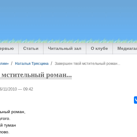
тервью
Статьи
Читальный зал
О клубе
Медиага
илии»
Наталья Трясцина
Завершен твой мстительный роман...
 мстительный роман...
26/11/2010 — 09:42
льный роман,
гого.
ый туман
лово.