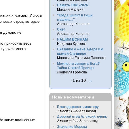
Память 1941-2026
Михаил Малеин
"Когда шипит в тиши
аться с ритмом. Либо я
машина..."
ючевых строк, которые
Александр Конопля
Снег
 я думаю, не
Александр Конопля
НАШИМ ВОИНАМ
по приносить весь
Надежда Кушкова
 кусочек моего
Сказание о жене Адера и о
рыжей блуднице
Монахиня Евфимия Пащенко
Можно ли увидеть Бога?
Тайна Святой Троицы
Людмила Громова
1 из 10
→
Новые комментарии
Благодарность мастеру
1 месяц 1 неделя
назад
Дорогой отец Алексий, очень
 Но какие волшебные
2 месяца 3 недели
назад
Значение Морока