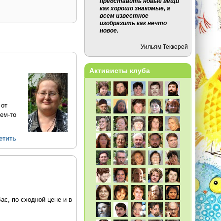
представить новые вещи
как хорошо знакомые, а
всем известное
изобразить как нечто
новое.
Уильям Теккерей
Активисты клуба
 от
ем-то
етить
ас, по сходной цене и в