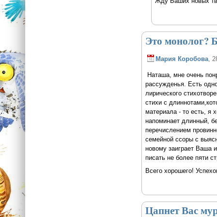
Жду Ваших новых тв
Это монолог? 
Мария Коробова
, 2
Наташа, мне очень понр
рассужденья. Есть одно
лирического стихотворе
стихи с длиннотами,кот
материала - то есть, я 
напоминает длинный, б
перечислением провиннос
семейной ссоры с выясн
новому заиграет Ваша и
писать не более пяти с
Всего хорошего! Успехо
Цапнет Вас мур