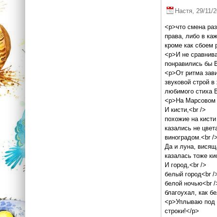
Настя
, 29/11/
<p>что смена раз
права, либо в ка
кроме как сбоем 
<p>И не сравнива
понравились бы 
<p>От ритма зави
звуковой строй в
любимого стиха 
<p>На Марсовом ц
И кисти,<br />
похожие на кисти
казались не цвета
виноградом.<br /
Да и луна, висящ
казалась тоже ки
И город,<br />
белый город<br /
белой ночью<br /
благоухал, как б
<p>Уплываю под э
строки!</p>