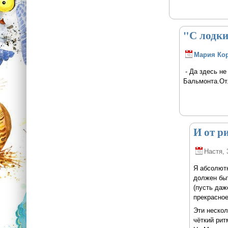
"С лодки
Мария Ко
- Да здесь не
Бальмонта.Отл
И от р
Настя
,
Я абсолютн
должен быт
(пусть даж
прекрасное
Эти нескол
чёткий рит