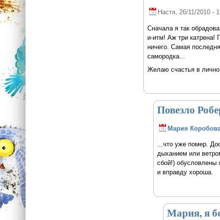
Настя
, 26/11/2010 - 
Сначала я так обрадова
и-итм! Аж три катрена!
ничего. Самая последня
самородка...
Желаю счастья в личной
Повезло Робе
Мария Коробов
...что уже помер. Д
дыханием или ветром
сбой!) обусловлены
и вправду хороша.
Мария, я б