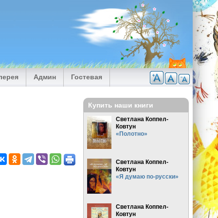
лерея
Админ
Гостевая
Купить наши книги
Светлана Коппел-
Ковтун
«Полотно»
Светлана Коппел-
Ковтун
«Я думаю по-русски»
Светлана Коппел-
Ковтун