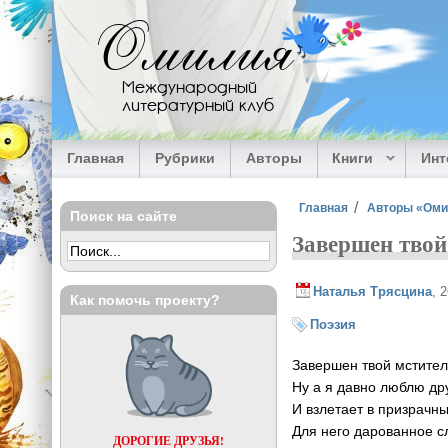
Перейти к основному содержанию
Омилия
Международный
литературный клуб
Главная
Рубрики
Авторы
Книги
Ин
Вы здесь
Главная
Авторы «Ом
Поиск на сайте
Завершен твой
Наталья Трясцина
, 
Как помочь проекту?
Поэзия
Завершен твой мстите
Ну а я давно люблю дру
И взлетает в призрачн
Для него дарованное с
ДОРОГИЕ ДРУЗЬЯ!