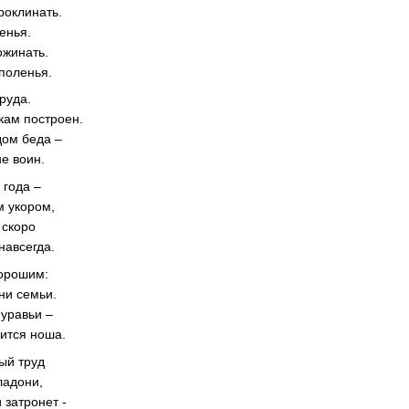
роклинать.
енья.
ожинать.
 поленья.
руда.
кам построен.
дом беда –
не воин.
 года –
м укором,
 скоро
 навсегда.
хорошим:
 ни семьи.
муравьи –
жится ноша.
ый труд
ладони,
 затронет -