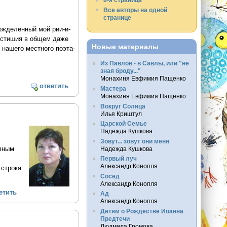
Все авторы на одной
странице
ожделенный мой рии-и-
ростишия в общем даже
Новые материалы
 нашего местного поэта-
Из Павлов - в Савлы, или "не
зная броду..."
Монахиня Евфимия Пащенко
ответить
Мастера
Монахиня Евфимия Пащенко
Вокруг Солнца
Илья Криштул
Царской Семье
Надежда Кушкова
Зовут... зовут они меня
овным
Надежда Кушкова
Первый луч
Александр Конопля
 строка
Сосед
Александр Конопля
етить
Ад
Александр Конопля
Детям о Рождестве Иоанна
Предтечи
Людмила Громова