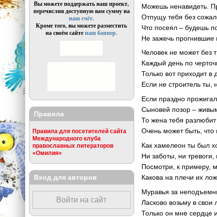
Вы можете поддержать наш проект,
Можешь ненавидеть. П
перечислив доступную вам сумму на
Отпущу тебя без сожал
наш счёт.
Кроме того, вы можете разместить
Что посеял – будешь п
на своём сайте
наш баннер.
Не зажечь прогнившие
Человек не может без т
Каждый день по черточ
Только вот приходит в 
Если не строитель ты, 
Если праздно прожигал
Сыновей позор – живы
Правила
То жена тебя разлюбит
Очень может быть, что
Правила для посетителей сайта
Международного клуба
Как хамелеон ты был 
православных литераторов
«Омилия»
Ни заботы, ни тревоги,
Посмотри, к примеру, 
Вход для авторов
Какова на плечи их ло
Муравья за неподъемн
Войти на сайт
Ласково возьму в свои 
Только он мне сердце и