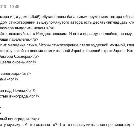
2010 - 10:48
мера и ( и даже сбой!) обусловлены банальным неумением автора обраш
ждом стихотворении вышеупомянутого автора есть десять-пятнадцать кл
размера выделить нечем.</p>
йте, пожалуйста, с Рождественским. Я его и вправду не люблю, но ему,
Ваши параллели.</p>
сит мелодика стиха. Чтобы стихотворение стало чудесной музыкой, глу
 жертву какой-то весьма сомнительной &quot;ключевой строке&quot;. Вот
Виктора Сосноры:</p>
вела сирень.<br />
 винограда,<br />
ми -<br />
>
ая над Полем,<br />
стью винограда.<br />
>
>
елый виноградник!</p>
ту музыку... А что сказано-то? Что-то невразумительное про виноград.