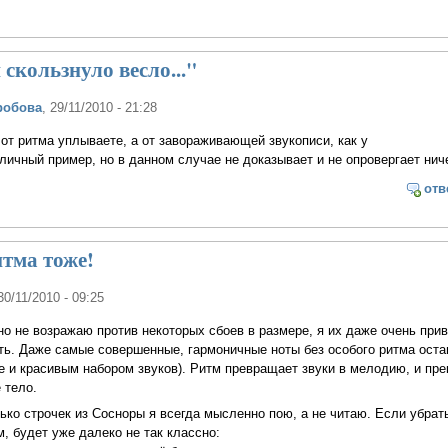
 скользнуло весло..."
робова
, 29/11/2010 - 21:28
 от ритма уплываете, а от завораживающей звукописи, как у
ичный пример, но в данном случае не доказывает и не опровергает ниче
отв
итма тоже!
 30/11/2010 - 09:25
о не возражаю против некоторых сбоев в размере, я их даже очень при
ь. Даже самые совершенные, гармоничные ноты без особого ритма оста
е и красивым набором звуков). Ритм превращает звуки в мелодию, и пр
 тело.
ько строчек из Сосноры я всегда мысленно пою, а не читаю. Если убрат
м, будет уже далеко не так классно: