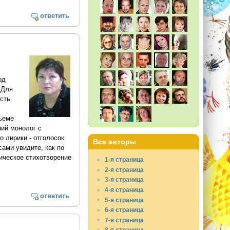
ответить
од
 Для
есть
бъеме
ий монолог с
о лирики - отголосок
Все авторы
сами увидите, как по
ическое стихотворение
1-я страница
2-я страница
3-я страница
4-я страница
ответить
5-я страница
6-я страница
7-я страница
8-я страница