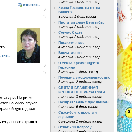
2 месяца 3 недели
назад
ответить
Храни Господь на путях
Вашего
3 месяца 1 день
назад
Протитип фрау Берты был
4 месяца 2 недели
назад
Сейчас будет
4 месяца 2 недели
назад
Продолжение.
го.
4 месяца 3 недели
назад
Впечатления
етить
4 месяца 3 недели
назад
О семье архимандрита
Герасима
5 месяцев 1 день
назад
Почему с эмоциональностью
5 месяцев 2 недели
назад
СВЯТАЯ БЛАЖЕННАЯ
КСЕНИЯ ПЕТЕРБУРГСКАЯ
5 месяцев 3 недели
назад
ветствую. Но ритм
Поздравление с праздником
ются набором звуков
6 месяцев 6 дней
назад
екрасной душе дарит
Спасибо что прочли и
оценили!
6 месяцев 2 недели
назад
ь из данного отрывка
Ответ к 18 вопросу
6 месяцев 3 недели
назад