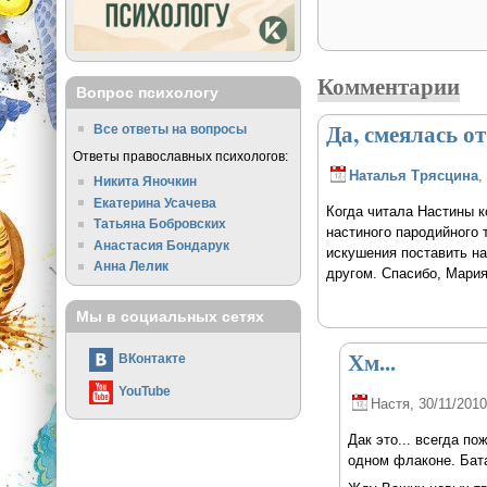
Комментарии
Вопрос психологу
Да, смеялась от
Все ответы на вопросы
Ответы православных психологов:
Наталья Трясцина
,
Никита Яночкин
Екатерина Усачева
Когда читала Настины к
Татьяна Бобровских
настиного пародийного т
Анастасия Бондарук
искушения поставить на
Анна Лелик
другом. Спасибо, Мария
Мы в социальных сетях
Хм...
ВКонтакте
YouTube
Настя
, 30/11/2010
Дак это... всегда по
одном флаконе. Бата