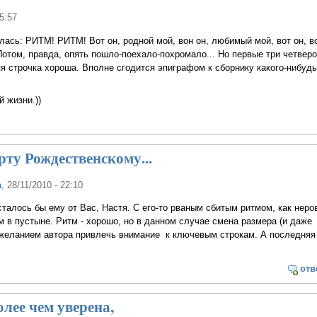
15:57
лась: РИТМ! РИТМ! Вот он, родной мой, вон он, любимый мой, вот он, в
 Потом, правда, опять пошло-поехало-похромало... Но первые три четве
я строчка хороша. Вполне сгодится эпиграфом к сборнику какого-нибудь
 жизни.))
рту Рождественскому...
а
, 28/11/2010 - 22:10
осталось бы ему от Вас, Настя. С его-то рваным сбитым ритмом, как нер
 в пустыне. Ритм - хорошо, но в данном случае смена размера (и даже
 желанием автора привлечь внимание к ключевым строкам. А последняя
отв
олее чем уверена,