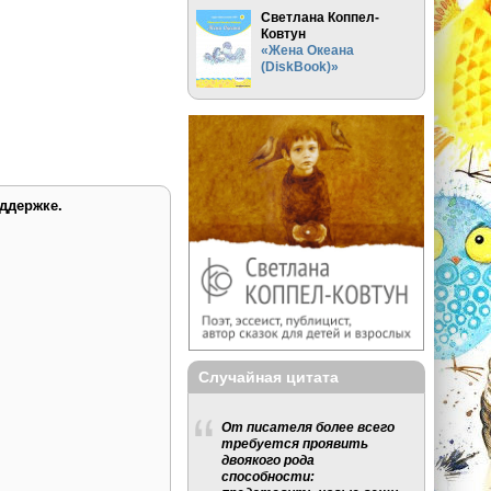
Светлана Коппел-
Ковтун
«Жена Океана
(DiskBook)»
ддержке.
Случайная цитата
От писателя более всего
требуется проявить
двоякого рода
способности: