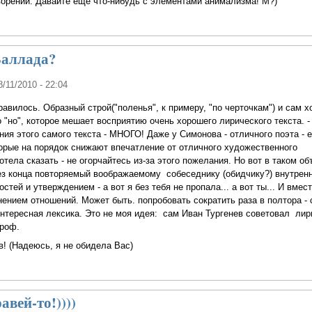
орений. Давайте ещё что-нибудь с элементами анимализма! М?)
Баллада?
8/11/2010 - 22:04
авилось. Образный строй("поленья", к примеру, "по черточкам") и сам х
 "но", которое мешает восприятию очень хорошего лирического текста. -
ния этого самого текста - МНОГО! Даже у Симонова - отличного поэта - 
орые на порядок снижают впечатление от отличного художественного
хотела сказать - не огорчайтесь из-за этого пожелания. Но вот в таком о
ез конца повторяемый воображаемому собеседнику (обидчику?) внутренн
тей и утверждением - а вот я без тебя не пропала... а вот ты... И вмест
ением отношений. Может быть. попробовать сократить раза в полтора - 
нтересная лексика. Это не моя идея: сам Иван Тургенев советовал лир
троф.
в! (Надеюсь, я не обидела Вас)
авей-то!))))