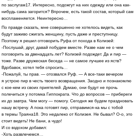
по заслугам17. Интересно, подожгут на них одежду или она как-
нибудь сама загорится? Впрочем, есть такой состав, который сам
воспламеняется. Неинтересно…
По правде сказать, мне совершенно не хотелось видеть, как
будут заживо сжигать женщину, пусть даже и преступницу.
Поэтому я решил отговорить Руфа от похода в Колизей:
-Послушай, друг, давай побудем вместе. Разве нам не о чем
поговорить за двенадцать лет? Колизей подождет. Да и пир —
тоже. Разве дружеская беседа — не самое лучшее из яств?
Вдобавок, хотел тебя спросить…
-Пожалуй, ты прав. — отозвался Руф. — А все-таки вечером
я устрою пир в честь твоего возвращения. Заодно и познакомлю
с кое-кем из своих приятелей. Думаю, они будут не прочь
полечиться у потомка Гиппократа. Что до вопросов — прибереги
их до завтра. Чем могу — помогу. Сегодня же будем праздновать
нашу встречу. А пока готовят пир, отправимся-ка мы с тобой
в термы Траяна18. Это недалеко от Колизея. Не бывал? О-о, это
стоит видеть! Не бани, а чудо!
И со вздохом добавил:
-Хоть развлечемся…