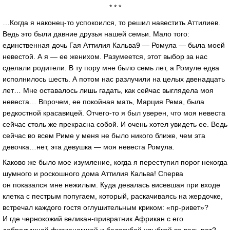
* * *
…Когда я наконец-то успокоился, то решил навестить Аттилиев.
Ведь это были давние друзья нашей семьи. Мало того:
единственная дочь Гая Аттилия Кальва9 — Ромула — была моей
невестой. А я — ее женихом. Разумеется, этот выбор за нас
сделали родители. В ту пору мне было семь лет, а Ромуле едва
исполнилось шесть. А потом нас разлучили на целых двенадцать
лет… Мне оставалось лишь гадать, как сейчас выглядела моя
невеста… Впрочем, ее покойная мать, Марция Рема, была
редкостной красавицей. Отчего-то я был уверен, что моя невеста
сейчас столь же прекрасна собой. И очень хотел увидеть ее. Ведь
сейчас во всем Риме у меня не было никого ближе, чем эта
девочка…нет, эта девушка — моя невеста Ромула.
Каково же было мое изумление, когда я переступил порог некогда
шумного и роскошного дома Аттилия Кальва! Сперва
он показался мне нежилым. Куда девалась висевшая при входе
клетка с пестрым попугаем, который, раскачиваясь на жердочке,
встречал каждого гостя оглушительным криком: «пр-ривет»?
И где чернокожий великан-привратник Африкан с его
добродушной физиономией и белозубой улыбкой во весь рот?