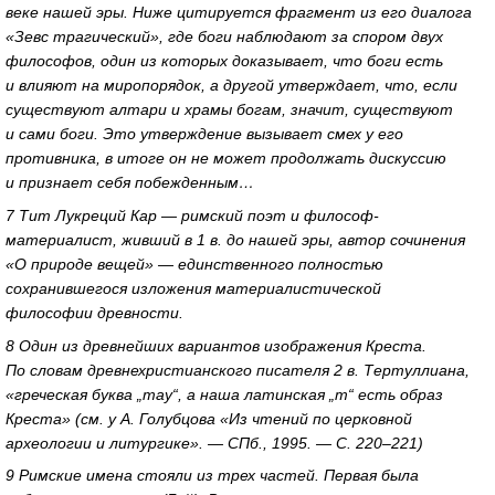
веке нашей эры. Ниже цитируется фрагмент из его диалога
«Зевс трагический», где боги наблюдают за спором двух
философов, один из которых доказывает, что боги есть
и влияют на миропорядок, а другой утверждает, что, если
существуют алтари и храмы богам, значит, существуют
и сами боги. Это утверждение вызывает смех у его
противника, в итоге он не может продолжать дискуссию
и признает себя побежденным…
7 Тит Лукреций Кар — римский поэт и философ-
материалист, живший в 1 в. до нашей эры, автор сочинения
«О природе вещей» — единственного полностью
сохранившегося изложения материалистической
философии древности.
8 Один из древнейших вариантов изображения Креста.
По словам древнехристианского писателя 2 в. Тертуллиана,
«греческая буква „тау“, а наша латинская „т“ есть образ
Креста» (см. у А. Голубцова «Из чтений по церковной
археологии и литургике». — СПб., 1995. — С. 220–221)
9 Римские имена стояли из трех частей. Первая была