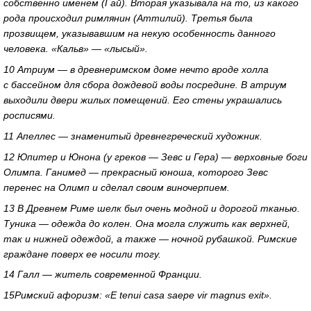
собственно именем (Гай). Вторая указывала на то, из какого
рода происходил римлянин (Аттилий). Третья была
прозвищем, указывавшим на некую особенность данного
человека. «Кальв» — «лысый».
10 Атриум — в древнеримском доме нечто вроде холла
с бассейном для сбора дождевой воды посредине. В атриум
выходили двери жилых помещений. Его стены украшались
росписями.
11 Апеллес — знаменитый древнегреческий художник.
12 Юпитер и Юнона (у греков — Зевс и Гера) — верховные боги
Олимпа. Ганимед — прекрасный юноша, которого Зевс
перенес на Олимп и сделал своим виночерпием.
13 В Древнем Риме шелк был очень модной и дорогой тканью.
Туника — одежда до колен. Она могла служить как верхней,
так и нижней одеждой, а также — ночной рубашкой. Римские
граждане поверх ее носили тогу.
14 Галл — житель современной Франции.
15Римский афоризм: «E tenui casa saepe vir magnus exit».