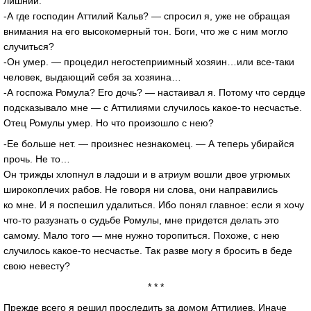
лишний.
-А где господин Аттилий Кальв? — спросил я, уже не обращая
внимания на его высокомерный тон. Боги, что же с ним могло
случиться?
-Он умер. — процедил негостеприимный хозяин…или все-таки
человек, выдающий себя за хозяина…
-А госпожа Ромула? Его дочь? — настаивал я. Потому что сердце
подсказывало мне — с Аттилиями случилось какое-то несчастье.
Отец Ромулы умер. Но что произошло с нею?
-Ее больше нет. — произнес незнакомец. — А теперь убирайся
прочь. Не то…
Он трижды хлопнул в ладоши и в атриум вошли двое угрюмых
широкоплечих рабов. Не говоря ни слова, они направились
ко мне. И я поспешил удалиться. Ибо понял главное: если я хочу
что-то разузнать о судьбе Ромулы, мне придется делать это
самому. Мало того — мне нужно торопиться. Похоже, с нею
случилось какое-то несчастье. Так разве могу я бросить в беде
свою невесту?
* * *
Прежде всего я решил проследить за домом Аттилиев. Иначе