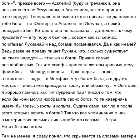
5
боги»
, прежде всего — Асклепий (будучи гречанкой, она
называла его не Эскулапом, а Асклепием, как это принято
в ее народе). Теперь же она вместо этого писала: «и да поможет
тебе Бог»… не Юпитер, не Аполлон, не Эскулап, а некий
неведомый Бог, Которого она не называла… да только…к чему
лукавить? — в ту пору я был юн…совсем как вы сейчас,
почитывал Лукиана6 и над богами посмеивался. Да и как иначе?
Ведь разве не правду пишет Лукиан, что, сколько существует
на свете народов — столько и богов. Причем самых
разнообразных. Так что «скифы приносят жертвы кривому мечу,
фригийцы — Месяцу, эфиопы — Дню, персы — огню,
а египтяне — воде,…в Мемфисе чтут богом быка, а в других
местах — ибиса или крокодила, кошку или обезьяну…» Опять же,
я хорошо помнил, как Тит Лукреций Кар7 писал о том, что
если бы кони могли изобразить своих богов, то те наверняка
имели бы гривы, хвосты и копыта. Судите сами, мог ли я после
этого всерьез верить в богов? Так что все упоминания о них
в материнских письмах лишь пробегал глазами… А зря.
Но и об этом потом…
Тем не менее, я сразу понял, что скрывается за словами матери