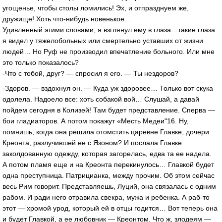
угощенье, чтобы столы ломились! Эх, и отпразднуем же,
дружище! Хоть что-нибудь новенькое…
Удивленный этими словами, я взглянул ему в глаза…такие глаза
я видел у тяжелобольных или смертельно уставших от жизни
людей… Но Руф не производил впечатление больного. Или мне
это только показалось?
-Что с тобой, друг? — спросил я его. — Ты нездоров?
-Здоров. — вздохнул он. — Куда уж здоровее… Только вот скука
одолела. Надоело все: хоть собакой вой… Слушай, а давай
пойдем сегодня в Колизей! Там будет представление. Сперва —
бои гладиаторов. А потом покажут «Месть Медеи"16. Ну,
помнишь, когда она решила отомстить царевне Главке, дочери
Креонта, разлучившей ее с Язоном? И послала Главке
заколдованную одежду, которая загорелась, едва та ее надела.
А потом пламя еще и на Креонта перекинулось… Главкой будет
одна преступница. Патрицианка, между прочим. Об этом сейчас
весь Рим говорит. Представляешь, Луций, она связалась с одним
рабом. И ради него отравила свекра, мужа и ребенка. А раб-то
этот — хромой урод, который ей в отцы годится… Вот теперь она
и будет Главкой, а ее любовник — Креонтом. Что ж, злодеям —