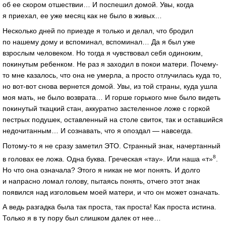
об ее скором отшествии… И поспешил домой. Увы, когда
я приехал, ее уже месяц как не было в живых…
Несколько дней по приезде я только и делал, что бродил
по нашему дому и вспоминал, вспоминал… Да я был уже
взрослым человеком. Но тогда я чувствовал себя одиноким,
покинутым ребенком. Не раз я заходил в покои матери. Почему-
то мне казалось, что она не умерла, а просто отлучилась куда то,
но вот-вот снова вернется домой. Увы, из той страны, куда ушла
моя мать, не было возврата… И горше горького мне было видеть
покинутый ткацкий стан, аккуратно застеленное ложе с горкой
пестрых подушек, оставленный на столе свиток, так и оставшийся
недочитанным… И сознавать, что я опоздал — навсегда.
Потому-то я не сразу заметил ЭТО. Странный знак, начертанный
8
в головах ее ложа. Одна буква. Греческая «тау». Или наша «т»
.
Но что она означала? Этого я никак не мог понять. И долго
и напрасно ломал голову, пытаясь понять, отчего этот знак
появился над изголовьем моей матери, и что он может означать.
А ведь разгадка была так проста, так проста! Как проста истина.
Только я в ту пору был слишком далек от нее…