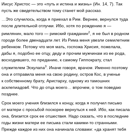
Иисус Христос — это «путь и истина и жизнь» (Ин. 14, 7). Так
пусть же свидетельством тому станет мой рассказ.
…Это случилось, когда я приехал в Рим. Вернее, вернулся туда
после длительной отлучки. Ибо, хотя по рождению я —
2
римлянин, мало того — римский гражданин
, я не был в родном
городе более двенадцати лет. Из Рима меня увезли семилетним
ребенком. Потому что моя мать, госпожа Хрисия, пожелала,
дабы я, подобно ее отцу, деду и прочим мужчинам из ее рода,
восходившего, по преданию, к самому Гиппократу, стал
3
служителем Эскулапа
. Иначе говоря, врачом. Именно поэтому
она и отправила меня на свою родину, остров Кос, в ученье
к собственному брату, Аристарху, одному из тамошних
асклепиадов4. Что до отца моего… впрочем, о том поведаю
позднее.
Срок моего учения близился к концу, когда я получил письмо
от матери с просьбой поскорее вернуться к ней. Ибо, как писала
она, близится срок ее отшествия. Надо сказать, что в последние
годы жизни матери ее письма стали какими-то странными.
Прежде каждое из них она начинала словами: «да хранят тебя