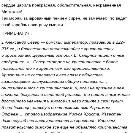
сердце царила прекрасная, обольстительная, несравненная
Мирталис!
Так моряк, зачарованный пением сирен, не замечает, что ведет
свой корабль навстречу смерти…
ПРИМЕЧАНИЯ:
1 Александр Север — римский император, правивший в 222–
235 гг., и благосклонно относившийся к христианству
и христианам. Церковный историк Е. Смирнов пишет о нем
следующее: «…Север смотрел на христианство с более
правильной точки зрения, чем его предшественники.
Христиане не составляли в его глазах общества
заговорщиков, заслуживающих общую ненависть…,
он познакомился с христианством, и, если не признал в нем
значения безусловно истинной религии, то нашел в нем много
достойного уважения и многое из него принял в свой культ.
В его божнице, наряду с почитаемыми ими Авраамом,
Орфеем…, стояло изображение Иисуса Христа. Известен
даже случай его заступничества за христиан. Впрочем,
правительство римское все еще не объявляло христианства