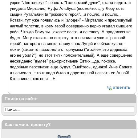
узрев "Лептовскую" повесть "Голос моей души", стала видеть и
увидела Мирталис, Руфа Альбуса (посмейтесь, у Леру есть
сыщик Рутальбий!)и "рокового героя"...и пошло, и пошло...
Кстати, тут уже появились и "злодеи" - Мирталис и пресловутый
наглый толстяк, в коем герой совершенно верно угадал бывшего
раба. Что до Ромулы...скорее всего, я ее спасу. А продолжение
будет. Могу сказать по секрету, что появился уже и "роковой
герой", которого на свою голову спас Луций и сейчас кусает
локти (какие-то параллели с Горлумом ("и зачем это дядюшка
его не убил?"), но этот тип - положительный). А еще совершенно
неожиданно "вылез" раб-христианин Евтих...да, похоже,
подобные персонажи еще будут. Смейтесь, однако! Инне Сапеге
я написала...это ж надо было в дарственной назвать ее Анной!
Кто свинья, как не я... Е.
ответить
Поиск на сайте
Как помочь проекту?