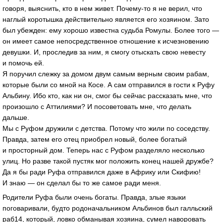
говоря, выяснить, кто в нем живет. Почему-то я не верил, что
наглый коротышка действительно является его хозяином. Зато
был убежден: ему хорошо известна судьба Ромулы. Более того —
он имеет самое непосредственное отношение к исчезновению
девушки. И, проследив за ним, я смогу отыскать свою невесту
и помочь ей.
Я поручил слежку за домом двум самым верным своим рабам,
которые были со мной на Косе. А сам отправился в гости к Руфу
Альбину. Ибо кто, как ни он, смог бы сейчас рассказать мне, что
произошло с Аттилиями? И посоветовать мне, что делать
дальше.
Мы с Руфом дружили с детства. Потому что жили по соседству.
Правда, затем его отец приобрел новый, более богатый
и просторный дом. Теперь нас с Руфом разделяло несколько
улиц. Но разве такой пустяк мог положить конец нашей дружбе?
Да я бы ради Руфа отправился даже в Африку или Скифию!
И знаю — он сделал бы то же самое ради меня.
Родители Руфа были очень богаты. Правда, злые языки
поговаривали, будто родоначальником Альбинов был галльский
раб14, который, ловко обманывая хозяина, сумел наворовать