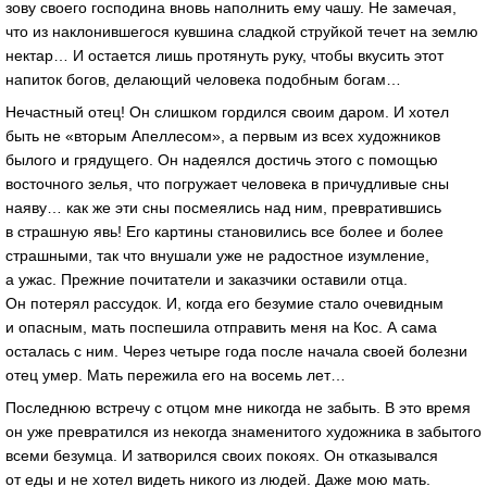
зову своего господина вновь наполнить ему чашу. Не замечая,
что из наклонившегося кувшина сладкой струйкой течет на землю
нектар… И остается лишь протянуть руку, чтобы вкусить этот
напиток богов, делающий человека подобным богам…
Нечастный отец! Он слишком гордился своим даром. И хотел
быть не «вторым Апеллесом», а первым из всех художников
былого и грядущего. Он надеялся достичь этого с помощью
восточного зелья, что погружает человека в причудливые сны
наяву… как же эти сны посмеялись над ним, превратившись
в страшную явь! Его картины становились все более и более
страшными, так что внушали уже не радостное изумление,
а ужас. Прежние почитатели и заказчики оставили отца.
Он потерял рассудок. И, когда его безумие стало очевидным
и опасным, мать поспешила отправить меня на Кос. А сама
осталась с ним. Через четыре года после начала своей болезни
отец умер. Мать пережила его на восемь лет…
Последнюю встречу с отцом мне никогда не забыть. В это время
он уже превратился из некогда знаменитого художника в забытого
всеми безумца. И затворился своих покоях. Он отказывался
от еды и не хотел видеть никого из людей. Даже мою мать.