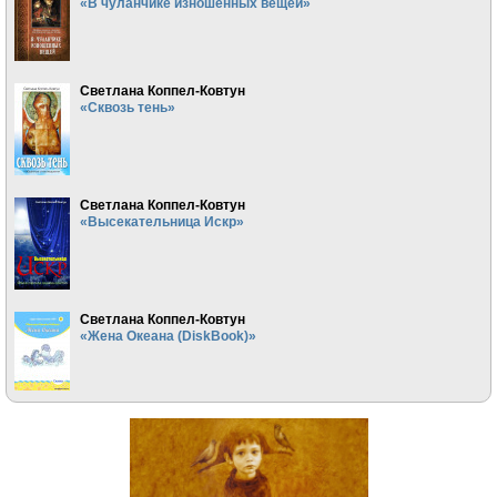
«В чуланчике изношенных вещей»
Светлана Коппел-Ковтун
«Сквозь тень»
Светлана Коппел-Ковтун
«Высекательница Искр»
Светлана Коппел-Ковтун
«Жена Океана (DiskBook)»