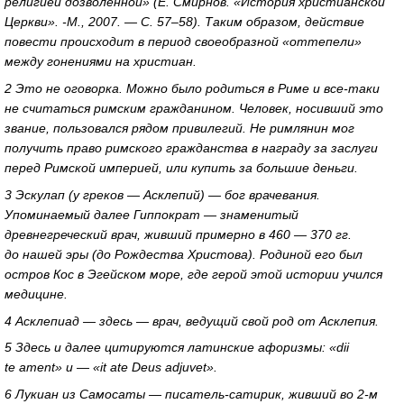
религией дозволенной» (Е. Смирнов. «История христианской
Церкви». -М., 2007. — С. 57–58). Таким образом, действие
повести происходит в период своеобразной «оттепели»
между гонениями на христиан.
2 Это не оговорка. Можно было родиться в Риме и все-таки
не считаться римским гражданином. Человек, носивший это
звание, пользовался рядом привилегий. Не римлянин мог
получить право римского гражданства в награду за заслуги
перед Римской империей, или купить за большие деньги.
3 Эскулап (у греков — Асклепий) — бог врачевания.
Упоминаемый далее Гиппократ — знаменитый
древнегреческий врач, живший примерно в 460 — 370 гг.
до нашей эры (до Рождества Христова). Родиной его был
остров Кос в Эгейском море, где герой этой истории учился
медицине.
4 Асклепиад — здесь — врач, ведущий свой род от Асклепия.
5 Здесь и далее цитируются латинские афоризмы: «dii
te ament» и — «it ate Deus adjuvet».
6 Лукиан из Самосаты — писатель-сатирик, живший во 2-м