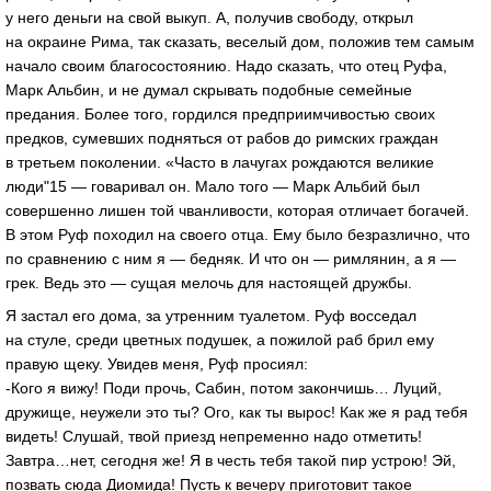
у него деньги на свой выкуп. А, получив свободу, открыл
на окраине Рима, так сказать, веселый дом, положив тем самым
начало своим благосостоянию. Надо сказать, что отец Руфа,
Марк Альбин, и не думал скрывать подобные семейные
предания. Более того, гордился предприимчивостью своих
предков, сумевших подняться от рабов до римских граждан
в третьем поколении. «Часто в лачугах рождаются великие
люди"15 — говаривал он. Мало того — Марк Альбий был
совершенно лишен той чванливости, которая отличает богачей.
В этом Руф походил на своего отца. Ему было безразлично, что
по сравнению с ним я — бедняк. И что он — римлянин, а я —
грек. Ведь это — сущая мелочь для настоящей дружбы.
Я застал его дома, за утренним туалетом. Руф восседал
на стуле, среди цветных подушек, а пожилой раб брил ему
правую щеку. Увидев меня, Руф просиял:
-Кого я вижу! Поди прочь, Сабин, потом закончишь… Луций,
дружище, неужели это ты? Ого, как ты вырос! Как же я рад тебя
видеть! Слушай, твой приезд непременно надо отметить!
Завтра…нет, сегодня же! Я в честь тебя такой пир устрою! Эй,
позвать сюда Диомида! Пусть к вечеру приготовит такое