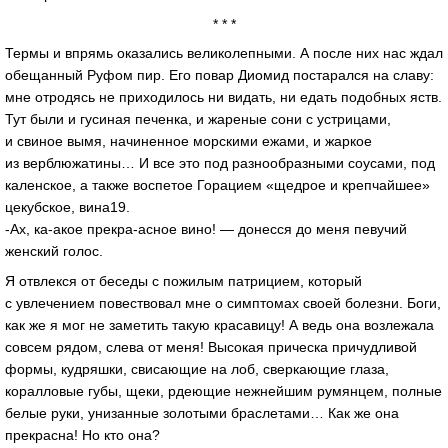
* * *
Термы и впрямь оказались великолепными. А после них нас ждал
обещанный Руфом пир. Его повар Диомид постарался на славу:
мне отродясь не приходилось ни видать, ни едать подобных яств.
Тут были и гусиная печенка, и жареные сони с устрицами,
и свиное вымя, начиненное морскими ежами, и жаркое
из верблюжатины… И все это под разнообразными соусами, под
каленское, а также воспетое Горацием «щедрое и крепчайшее»
цекубское, вина19.
-Ах, ка-акое прекра-асное вино! — донесся до меня певучий
женский голос.
Я отвлекся от беседы с пожилым патрицием, который
с увлечением повествовал мне о симптомах своей болезни. Боги,
как же я мог не заметить такую красавицу! А ведь она возлежала
совсем рядом, слева от меня! Высокая прическа причудливой
формы, кудряшки, свисающие на лоб, сверкающие глаза,
коралловые губы, щеки, рдеющие нежнейшим румянцем, полные
белые руки, унизанные золотыми браслетами… Как же она
прекрасна! Но кто она?