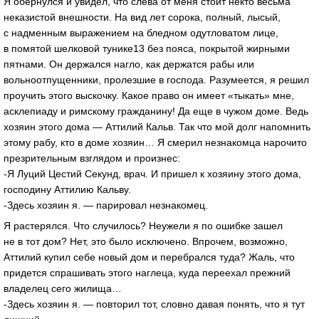
Я обернулся и увидел, что слева от меня стоит некто весьма
неказистой внешности. На вид лет сорока, полный, лысый,
с надменным выражением на бледном одутловатом лице,
в помятой шелковой тунике13 без пояса, покрытой жирными
пятнами. Он держался нагло, как держатся рабы или
вольноотпущенники, пролезшие в господа. Разумеется, я решил
проучить этого выскочку. Какое право он имеет «тыкать» мне,
асклепиаду и римскому гражданину! Да еще в чужом доме. Ведь
хозяин этого дома — Аттилий Кальв. Так что мой долг напомнить
этому рабу, кто в доме хозяин… Я смерил незнакомца нарочито
презрительным взглядом и произнес:
-Я Луций Цестий Секунд, врач. И пришел к хозяину этого дома,
господину Аттилию Кальву.
-Здесь хозяин я. — парировал незнакомец.
Я растерялся. Что случилось? Неужели я по ошибке зашел
не в тот дом? Нет, это было исключено. Впрочем, возможно,
Аттилий купил себе новый дом и перебрался туда? Жаль, что
придется спрашивать этого наглеца, куда переехал прежний
владелец сего жилища…
-Здесь хозяин я. — повторил тот, словно давая понять, что я тут