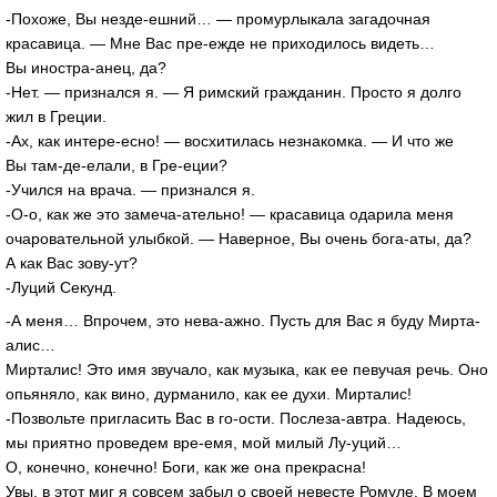
-Похоже, Вы незде-ешний… — промурлыкала загадочная
красавица. — Мне Вас пре-ежде не приходилось видеть…
Вы иностра-анец, да?
-Нет. — признался я. — Я римский гражданин. Просто я долго
жил в Греции.
-Ах, как интере-есно! — восхитилась незнакомка. — И что же
Вы там-де-елали, в Гре-еции?
-Учился на врача. — признался я.
-О-о, как же это замеча-ательно! — красавица одарила меня
очаровательной улыбкой. — Наверное, Вы очень бога-аты, да?
А как Вас зову-ут?
-Луций Секунд.
-А меня… Впрочем, это нева-ажно. Пусть для Вас я буду Мирта-
алис…
Мирталис! Это имя звучало, как музыка, как ее певучая речь. Оно
опьяняло, как вино, дурманило, как ее духи. Мирталис!
-Позвольте пригласить Вас в го-ости. Послеза-автра. Надеюсь,
мы приятно проведем вре-емя, мой милый Лу-уций…
О, конечно, конечно! Боги, как же она прекрасна!
Увы, в этот миг я совсем забыл о своей невесте Ромуле. В моем