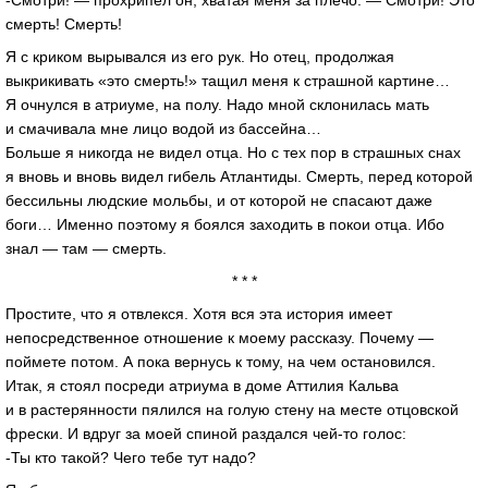
-Смотри! — прохрипел он, хватая меня за плечо. — Смотри! Это
смерть! Смерть!
Я с криком вырывался из его рук. Но отец, продолжая
выкрикивать «это смерть!» тащил меня к страшной картине…
Я очнулся в атриуме, на полу. Надо мной склонилась мать
и смачивала мне лицо водой из бассейна…
Больше я никогда не видел отца. Но с тех пор в страшных снах
я вновь и вновь видел гибель Атлантиды. Смерть, перед которой
бессильны людские мольбы, и от которой не спасают даже
боги… Именно поэтому я боялся заходить в покои отца. Ибо
знал — там — смерть.
* * *
Простите, что я отвлекся. Хотя вся эта история имеет
непосредственное отношение к моему рассказу. Почему —
поймете потом. А пока вернусь к тому, на чем остановился.
Итак, я стоял посреди атриума в доме Аттилия Кальва
и в растерянности пялился на голую стену на месте отцовской
фрески. И вдруг за моей спиной раздался чей-то голос:
-Ты кто такой? Чего тебе тут надо?