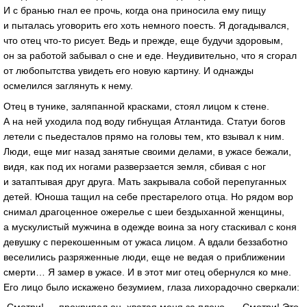
И с бранью гнал ее прочь, когда она приносила ему пищу
и пыталась уговорить его хоть немного поесть. Я догадывался,
что отец что-то рисует. Ведь и прежде, еще будучи здоровым,
он за работой забывал о сне и еде. Неудивительно, что я сгорал
от любопытства увидеть его новую картину. И однажды
осмелился заглянуть к нему.
Отец в тунике, заляпанной красками, стоял лицом к стене.
А на ней уходила под воду гибнущая Атлантида. Статуи богов
летели с пьедесталов прямо на головы тем, кто взывал к ним.
Люди, еще миг назад занятые своими делами, в ужасе бежали,
видя, как под их ногами разверзается земля, сбивая с ног
и затаптывая друг друга. Мать закрывала собой перепуганных
детей. Юноша тащил на себе престарелого отца. Но рядом вор
снимал драгоценное ожерелье с шеи бездыханной женщины,
а мускулистый мужчина в одежде воина за ногу стаскивал с коня
девушку с перекошенным от ужаса лицом. А вдали беззаботно
веселились разряженные люди, еще не ведая о приближении
смерти… Я замер в ужасе. И в этот миг отец обернулся ко мне.
Его лицо было искажено безумием, глаза лихорадочно сверкали: