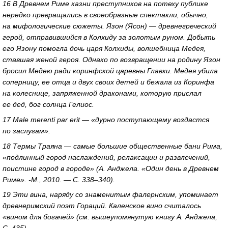
16 В Древнем Риме казни преступников на потеху публике
нередко превращались в своеобразные спектакли, обычно,
на мифологические сюжеты. Язон (Ясон) — древнегреческий
герой, отправившийся в Колхиду за золотым руном. Добыть
его Язону помогла дочь царя Колхиды, волшебница Медея,
ставшая женой героя. Однако по возвращении на родину Язон
бросил Медею ради коринфской царевны Главки. Медея убила
соперницу, ее отца и двух своих детей и бежала из Коринфа
на колеснице, запряженной драконами, которую прислал
ее дед, бог солнца Гелиос.
17 Male merenti par erit — «дурно поступающему воздастся
по заслугам».
18 Термы Траяна — самые большие общественные бани Рима,
«подлинный город наслаждений, релаксации и развлечений,
поистине город в городе» (А. Анджела. «Один день в Древнем
Риме». -М., 2010. — С. 338–340).
19 Эти вина, наряду со знаменитым фалернским, упоминает
древнеримский поэт Гораций. Каленское вино считалось
«вином для богачей» (см. вышеупомянутую книгу А. Анджела,