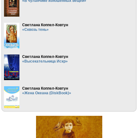
«В чуланчике изношенных вещей»
Светлана Коппел-Ковтун
«Сквозь тень»
Светлана Коппел-Ковтун
«Высекательница Искр»
Светлана Коппел-Ковтун
«Жена Океана (DiskBook)»