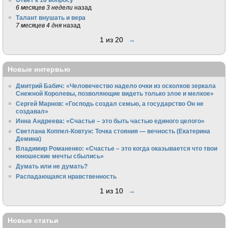
6 месяцев 3 недели
назад
Талант внушать и вера
7 месяцев 4 дня
назад
1 из 20
→
Новые интервью
Дмитрий Бабич: «Человечество надело очки из осколков зеркала
Снежной Королевы, позволяющие видеть только злое и мелкое»
Сергей Марнов: «Господь создал семью, а государство Он не
создавал»
Инна Андреева: «Счастье – это быть частью единого целого»
Светлана Коппел-Ковтун: Точка стояния — вечность (Екатерина
Демина)
Владимир Романенко: «Счастье – это когда оказывается что твои
юношеские мечты сбылись»
Думать или не думать?
Распадающаяся нравственность
1 из 10
→
Новые статьи