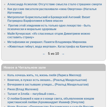
Александр Асмолов: Отсутствие смысла стало страшнее смерти
Как русские писатели распахивали «окна Овертона» (Наталья
Иртенина)
Митрополит Бориспольский и Броварской Антоний: Визит
Патриарха Варфоломея в Киев опасен
Против этой эпидемии есть только одно лекарство - быть
психически и морально здоровым
Майя Кучерская: «Из спасенных отцом Димитрием можно
составить страну»
Метафизики не умирают. Памяти Владимира Миронова
«Животные гибнут, вода мертвая». Катастрофа на Камчатке
←
5 из 10
→
Новое в Читальном зале
Коль хочешь жить, то, жизнь любя (Лариса Миллер)
Конечно, в лужах есть окошко... (Роальд Мандельштам)
Вечерами в застывших улицах... (Роальд Мандельштам)
Ржев (Влад Маленко)
Талант и Злоба – пагубный союз...
О любви Божией к нам и о конце света, объявленном концом
христианской любви (Архимандрит Иакинф (Унчуляк)
Игорь Волгин: «Пророчества Достоевского о судьбе России