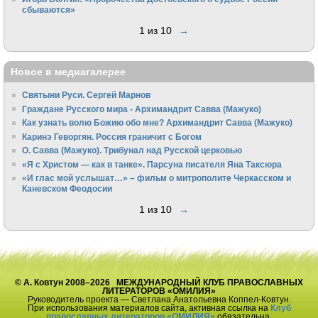
сбываются»
1 из 10
→
Новое в медиагалерее
Святыни Руси. Сергей Марнов
Граждане Русского мира - Архимандрит Савва (Мажуко)
Как узнать волю Божию обо мне? Архимандрит Савва (Мажуко)
Каринэ Геворгян. Россия граничит с Богом
О. Савва (Мажуко). Трибунал над Русской церковью
«Я с Христом — как в танке». Парсуна писателя Яна Таксюра
«И глас мой услышат…» – фильм о митрополите Черкасском и
Каневском Феодосии
1 из 10
→
© А. Ковтун 2008–2026 МЕЖДУНАРОДНЫЙ КЛУБ ПРАВОСЛАВНЫХ
ЛИТЕРАТОРОВ «ОМИЛИЯ»
Руководитель проекта — Светлана Анатольевна Коппел-Ковтун.
При использования материалов сайта, активная ссылка на
Клуб
православных литераторов «ОМИЛИЯ»
обязательна.