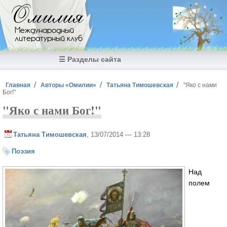
Перейти к основному содержанию
Омилия
Международный
литературный клуб
☰ Разделы сайта
Вы здесь
Главная
Авторы «Омилии»
Татьяна Тимошевская
"Яко с нами
Бог!"
"Яко с нами Бог!"
Татьяна Тимошевская
, 13/07/2014 — 13:28
Поэзия
Над
полем