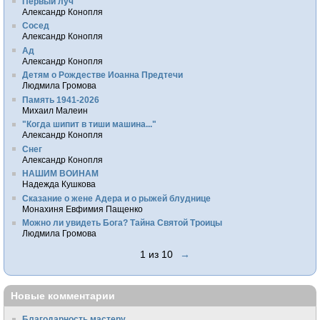
Первый луч
Александр Конопля
Сосед
Александр Конопля
Ад
Александр Конопля
Детям о Рождестве Иоанна Предтечи
Людмила Громова
Память 1941-2026
Михаил Малеин
"Когда шипит в тиши машина..."
Александр Конопля
Снег
Александр Конопля
НАШИМ ВОИНАМ
Надежда Кушкова
Сказание о жене Адера и о рыжей блуднице
Монахиня Евфимия Пащенко
Можно ли увидеть Бога? Тайна Святой Троицы
Людмила Громова
1 из 10
→
Новые комментарии
Благодарность мастеру