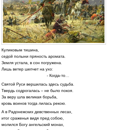
Куликовым тишина,
седой полыни пряность аромата.
Земля устала, в сон погружена.
Лишь ветер шепчет на ухо:
- Когда-то…
Святой Руси вершилась здесь судьба.
Твердь содрогалась – не было покоя.
За веру шла великая борьба,
кровь воинов тогда лилась рекою.
А в Радонежских девственных лесах,
итог сраженья видя пред собою,
молился Богу ангельский монах,