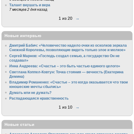
Талант внушать и вера
7 месяцев 2 дня
назад
1 из 20
→
Новые интервью
Дмитрий Бабич: «Человечество надело очки из осколков зеркала
Снежной Королевы, позволяющие видеть только злое и мелкое»
Сергей Марнов: «Господь создал семью, а государство Он не
создавал»
Инна Андреева: «Счастье – это быть частью единого целого»
Светлана Коппел-Ковтун: Точка стояния — вечность (Екатерина
Демина)
Владимир Романенко: «Счастье – это когда оказывается что твои
юношеские мечты сбылись»
Думать или не думать?
Распадающаяся нравственность
1 из 10
→
Новые статьи