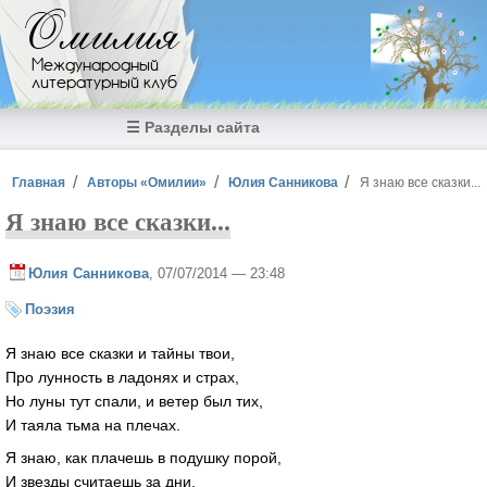
Перейти к основному содержанию
Омилия
Международный
литературный клуб
☰ Разделы сайта
Вы здесь
Главная
Авторы «Омилии»
Юлия Санникова
Я знаю все сказки...
Я знаю все сказки...
Юлия Санникова
, 07/07/2014 — 23:48
Поэзия
Я знаю все сказки и тайны твои,
Про лунность в ладонях и страх,
Но луны тут спали, и ветер был тих,
И таяла тьма на плечах.
Я знаю, как плачешь в подушку порой,
И звезды считаешь за дни,