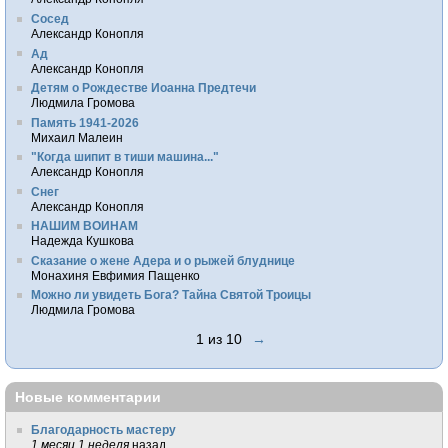
Сосед
Александр Конопля
Ад
Александр Конопля
Детям о Рождестве Иоанна Предтечи
Людмила Громова
Память 1941-2026
Михаил Малеин
"Когда шипит в тиши машина..."
Александр Конопля
Снег
Александр Конопля
НАШИМ ВОИНАМ
Надежда Кушкова
Сказание о жене Адера и о рыжей блуднице
Монахиня Евфимия Пащенко
Можно ли увидеть Бога? Тайна Святой Троицы
Людмила Громова
1 из 10
→
Новые комментарии
Благодарность мастеру
1 месяц 1 неделя
назад