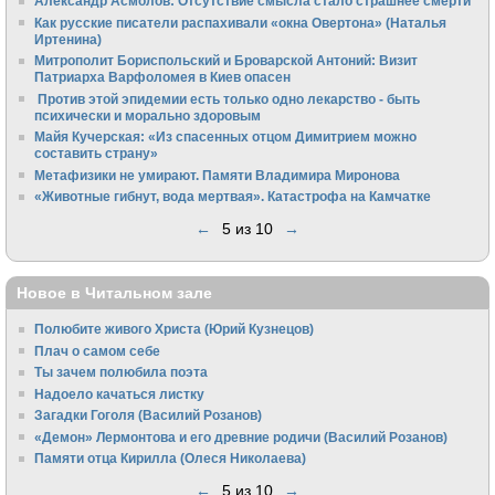
Александр Асмолов: Отсутствие смысла стало страшнее смерти
Как русские писатели распахивали «окна Овертона» (Наталья
Иртенина)
Митрополит Бориспольский и Броварской Антоний: Визит
Патриарха Варфоломея в Киев опасен
Против этой эпидемии есть только одно лекарство - быть
психически и морально здоровым
Майя Кучерская: «Из спасенных отцом Димитрием можно
составить страну»
Метафизики не умирают. Памяти Владимира Миронова
«Животные гибнут, вода мертвая». Катастрофа на Камчатке
←
5 из 10
→
Новое в Читальном зале
Полюбите живого Христа (Юрий Кузнецов)
Плач о самом себе
Ты зачем полюбила поэта
Надоело качаться листку
Загадки Гоголя (Василий Розанов)
«Демон» Лермонтова и его древние родичи (Василий Розанов)
Памяти отца Кирилла (Олеся Николаева)
←
5 из 10
→