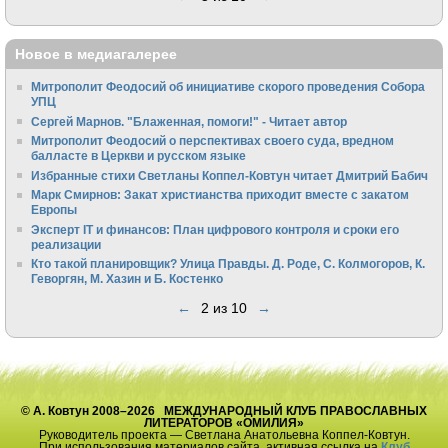
Новое в медиагалерее
Митрополит Феодосий об инициативе скорого проведения Собора
УПЦ
Сергей Марнов. "Блаженная, помоги!" - Читает автор
Митрополит Феодосий о перспективах своего суда, вредном
балласте в Церкви и русском языке
Избранные стихи Светланы Коппел-Ковтун читает Дмитрий Бабич
Марк Смирнов: Закат христианства приходит вместе с закатом
Европы
Эксперт IT и финансов: План цифрового контроля и сроки его
реализации
Кто такой планировщик? Улица Правды. Д. Роде, С. Колмогоров, К.
Геворгян, М. Хазин и Б. Костенко
←
2 из 10
→
© А. Ковтун 2008–2026 МЕЖДУНАРОДНЫЙ КЛУБ ПРАВОСЛАВНЫХ
ЛИТЕРАТОРОВ «ОМИЛИЯ»
Руководитель проекта — Светлана Анатольевна Коппел-Ковтун.
При использования материалов сайта, активная ссылка на
Клуб