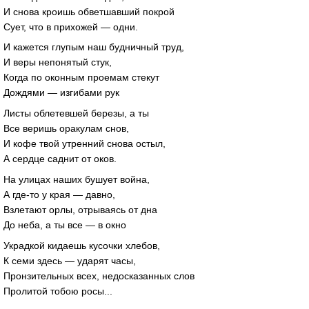
И снова кроишь обветшавший покрой
Сует, что в прихожей — одни.
И кажется глупым наш будничный труд,
И веры непонятый стук,
Когда по оконным проемам стекут
Дождями — изгибами рук
Листы облетевшей березы, а ты
Все веришь оракулам снов,
И кофе твой утренний снова остыл,
А сердце саднит от оков.
На улицах наших бушует война,
А где-то у края — давно,
Взлетают орлы, отрываясь от дна
До неба, а ты все — в окно
Украдкой кидаешь кусочки хлебов,
К семи здесь — ударят часы,
Пронзительных всех, недосказанных слов
Пролитой тобою росы...