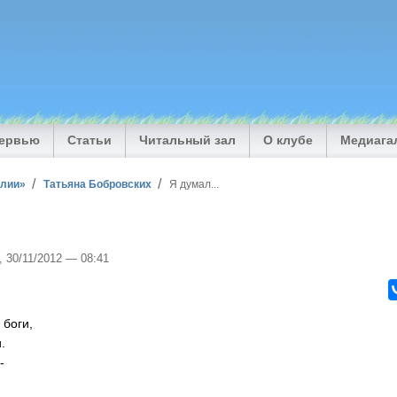
тервью
Статьи
Читальный зал
О клубе
Медиага
илии»
Татьяна Бобровских
Я думал...
, 30/11/2012 — 08:41
 боги,
.
-