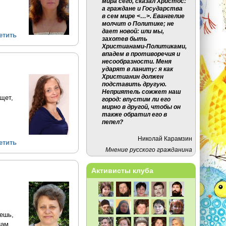
мира сего, сказал Христос:
а граждане и Государства
в сем мире <…>. Евангелие
молчит о Политике; не
дает новой: или мы,
етить
захотев быть
Христианами-Политиками,
впадем в противоречия и
несообразности. Меня
ударят в ланиту: я как
Христианин должен
подставить другую.
Неприятель сожжет наш
щет,
город: впустим ли его
мирно в другой, чтобы он
также обратил его в
пепел?
Николай Карамзин
етить
Мнение русского гражданина
Активисты клуба
аешь,
нам