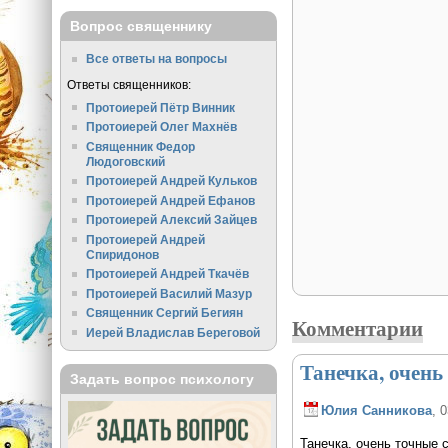
Вопрос священнику
Все ответы на вопросы
Ответы священников:
Протоиерей Пётр Винник
Протоиерей Олег Махнёв
Священник Федор
Людоговский
Протоиерей Андрей Кульков
Протоиерей Андрей Ефанов
Протоиерей Алексий Зайцев
Протоиерей Андрей
Спиридонов
Протоиерей Андрей Ткачёв
Протоиерей Василий Мазур
Священник Сергий Бегиян
Комментарии
Иерей Владислав Береговой
Танечка, очень
Задать вопрос психологу
Юлия Санникова
, 
Танечка, очень точные 