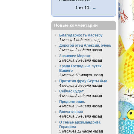
1 из 10
→
Новые комментарии
Благодарность мастеру
1 месяц 1 неделя
назад
Дорогой отец Алексий, очень
2 месяца 3 недели
назад
Значение Морока
2 месяца 3 недели
назад
Храни Господь на путях
Вашего
3 месяца 58 минут
назад
Протитип фрау Берты был
4 месяца 2 недели
назад
Сейчас будет
4 месяца 2 недели
назад
Продолжение.
4 месяца 3 недели
назад
Впечатления
4 месяца 3 недели
назад
О семье архимандрита
Герасима
5 месяцев 12 часов
назад