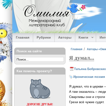
Перейти к основному содержанию
Омилия
Международный
литературный клуб
Главная
Рубрики
Авторы
Книги
Ин
Вы здесь
Главная
Авторы «Ом
Поиск на сайте
Я думал...
Татьяна Бобровских
Как помочь проекту?
Ироническая поэзия
Я думал, что в церкви –
А там оказалось – люди
Сварливы они и строги 
Грехи всё чужие судят.
ДОРОГИЕ ДРУЗЬЯ!