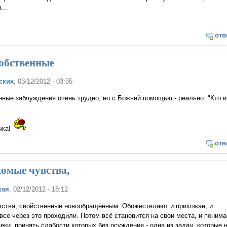
...
отв
обственные
ских
, 03/12/2012 - 03:55
ные заблуждения очень трудно, но с Божьей помощью - реально. "Кто и
чка!
отв
омые чувства,
кая
, 02/12/2012 - 18:12
ства, свойственные новообращённым. Обожествляют и прихожан, и
все через это проходили. Потом всё становится на свои места, и поним
веки, принять слабости которых без осуждения - одна из задач, которые 