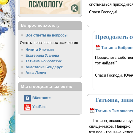
спотыкаться приходится
Спаси Господи!
Вопрос психологу
Преодолеть с
Все ответы на вопросы
Ответы православных психологов:
Татьяна Бобров
Никита Яночкин
Екатерина Усачева
Преодолеть собствен
Татьяна Бобровских
тот найдёт!"
Анастасия Бондарук
Анна Лелик
Спаси Господи, Юле
Мы в социальных сетях
Татьяна, знак
ВКонтакте
YouTube
Татьяна Тимошевс
Татьяна, знакомые чув
священников. Наверно, 
что все - грешные чело