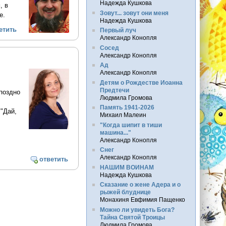
Надежда Кушкова
, в
Зовут... зовут они меня
е.
Надежда Кушкова
етить
Первый луч
Александр Конопля
Сосед
Александр Конопля
Ад
Александр Конопля
Детям о Рождестве Иоанна
Предтечи
поздно
Людмила Громова
Память 1941-2026
"Дай,
Михаил Малеин
"Когда шипит в тиши
машина..."
Александр Конопля
Снег
Александр Конопля
ответить
НАШИМ ВОИНАМ
Надежда Кушкова
Сказание о жене Адера и о
рыжей блуднице
Монахиня Евфимия Пащенко
Можно ли увидеть Бога?
Тайна Святой Троицы
Людмила Громова