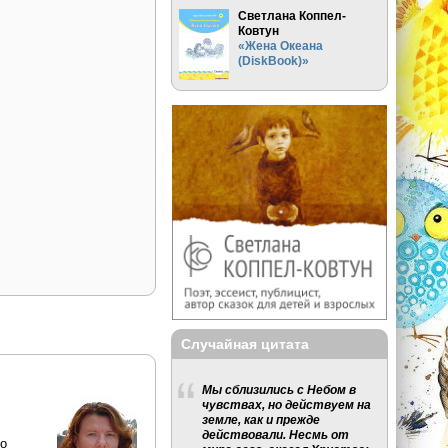
Светлана Коппел-
Ковтун
«Жена Океана
(DiskBook)»
Случайная цитата
Мы сблизились с Небом в
чувствах, но действуем на
земле, как и прежде
действовали. Несмь от
ко