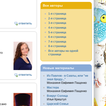
Все авторы
1-я страница
2-я страница
3-я страница
ответить
4-я страница
5-я страница
6-я страница
7-я страница
8-я страница
Все авторы на одной
го
странице
Новые материалы
ответить
Из Павлов - в Савлы, или "не
зная броду..."
Монахиня Евфимия Пащенко
Мастера
Монахиня Евфимия Пащенко
Вокруг Солнца
Илья Криштул
Царской Семье
исано