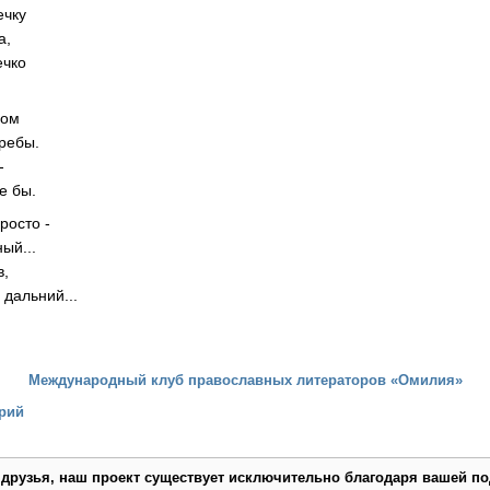
ечку
а,
ечко
зом
ребы.
-
е бы.
росто -
ый...
в,
 дальний...
Международный клуб православных литераторов «Омилия»
рий
 друзья, наш проект существует исключительно благодаря вашей по