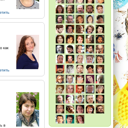
етить
о как
етить
ь в