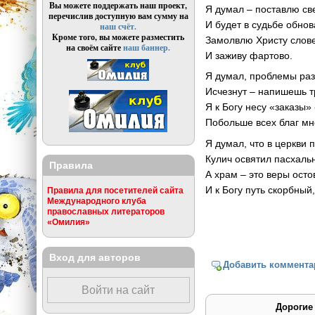
Вы можете поддержать наш проект,
Я думал – поставлю св
перечислив доступную вам сумму на
И будет в судьбе обнов
наш счёт.
Кроме того, вы можете разместить
Замолвлю Христу слов
на своём сайте
наш баннер.
И заживу фартово.
Я думал, проблемы ра
Исчезнут – напишешь т
Я к Богу несу «заказы» 
Побольше всех благ мн
Я думал, что в церкви п
Кулич освятил пасхальн
Правила
А храм – это веры осто
И к Богу путь скорбный,
Правила для посетителей сайта
Международного клуба
православных литераторов
«Омилия»
Вход для авторов
Добавить коммента
Войти на сайт
Дорогие