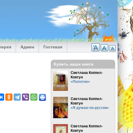
лерея
Админ
Гостевая
Купить наши книги
Светлана Коппел-
Ковтун
«Полотно»
Светлана Коппел-
Ковтун
«Я думаю по-русски»
Светлана Коппел-
Ковтун