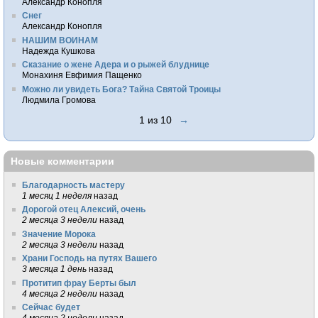
Александр Конопля
Снег
Александр Конопля
НАШИМ ВОИНАМ
Надежда Кушкова
Сказание о жене Адера и о рыжей блуднице
Монахиня Евфимия Пащенко
Можно ли увидеть Бога? Тайна Святой Троицы
Людмила Громова
1 из 10
→
Новые комментарии
Благодарность мастеру
1 месяц 1 неделя
назад
Дорогой отец Алексий, очень
2 месяца 3 недели
назад
Значение Морока
2 месяца 3 недели
назад
Храни Господь на путях Вашего
3 месяца 1 день
назад
Протитип фрау Берты был
4 месяца 2 недели
назад
Сейчас будет
4 месяца 2 недели
назад