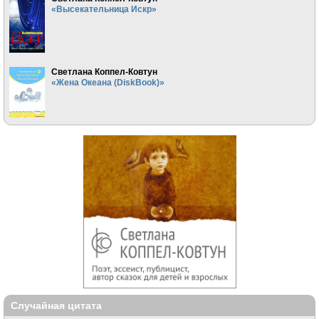
«Высекательница Искр»
Светлана Коппел-Ковтун
«Жена Океана (DiskBook)»
Случайная цитата