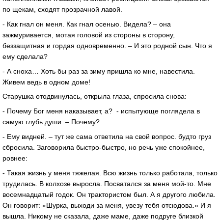
по щекам, сходят прозрачной лавой.
- Как гнал он меня. Как гнал осенью. Видела? – она
зажмуривается, мотая головой из стороны в сторону,
беззащитная и гордая одновременно. – И это родной сын. Что я
ему сделала?
- А сноха… Хоть бы раз за зиму пришла ко мне, навестила.
Живем ведь в одном доме!
Старушка отодвинулась, открыла глаза, спросила снова:
- Почему Бог меня наказывает, а? - испытующе поглядела в
самую глубь души. – Почему?
- Ему видней. – тут же сама ответила на свой вопрос. будто груз
сбросила. Заговорила быстро-быстро, но речь уже спокойнее,
ровнее:
- Такая жизнь у меня тяжелая. Всю жизнь только работала, только
трудилась. В колхозе выросла. Посватался за меня мой-то. Мне
восемнадцатый годок. Он трактористом был. А я другого любила.
Он говорит: «Шурка, выходи за меня, увезу тебя отсюдова.» И я
вышла. Никому не сказала, даже маме, даже подруге близкой