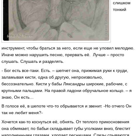
слишком
тонкий
инструмент, чтобы браться за него, если еще не уловил мелодию.
Иначе можно нарушить песню, прервать её. Лучше – просто
слушать. Слушать и разделять.
- Бог есть все-таки. Есть. – шепчет она, прижимая руки к груди,
заламывая кисти, одна об другую, непроизвольно,
бессознательно. Кисти у бабы Ляксандры широкие, рабочие, с
крупными пальцами. На правой ладони обручальное кольцо. – я
знаю, Он есть…
В голосе её, в шепоте что-то обрывается и звенит. -Но отчего Он
так не любит меня?-
Хочется как-то коснуться её, обнять. От теплого прикосновения
она обмякает, по бабьи складывает губы уголками вниз, блестит
наполненными глазами, хлопает ресницами. Слезы срываются