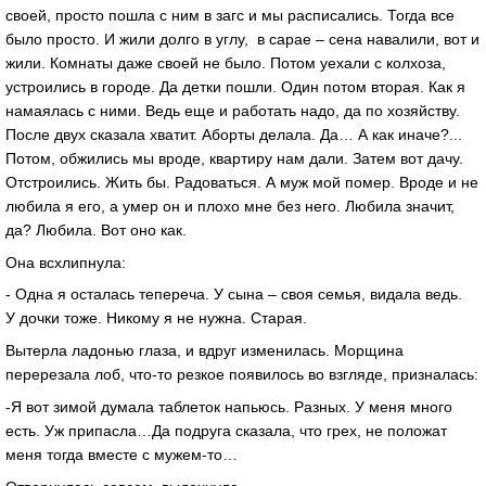
своей, просто пошла с ним в загс и мы расписались. Тогда все
было просто. И жили долго в углу, в сарае – сена навалили, вот и
жили. Комнаты даже своей не было. Потом уехали с колхоза,
устроились в городе. Да детки пошли. Один потом вторая. Как я
намаялась с ними. Ведь еще и работать надо, да по хозяйству.
После двух сказала хватит. Аборты делала. Да… А как иначе?...
Потом, обжились мы вроде, квартиру нам дали. Затем вот дачу.
Отстроились. Жить бы. Радоваться. А муж мой помер. Вроде и не
любила я его, а умер он и плохо мне без него. Любила значит,
да? Любила. Вот оно как.
Она всхлипнула:
- Одна я осталась тепереча. У сына – своя семья, видала ведь.
У дочки тоже. Никому я не нужна. Старая.
Вытерла ладонью глаза, и вдруг изменилась. Морщина
перерезала лоб, что-то резкое появилось во взгляде, призналась:
-Я вот зимой думала таблеток напьюсь. Разных. У меня много
есть. Уж припасла…Да подруга сказала, что грех, не положат
меня тогда вместе с мужем-то…