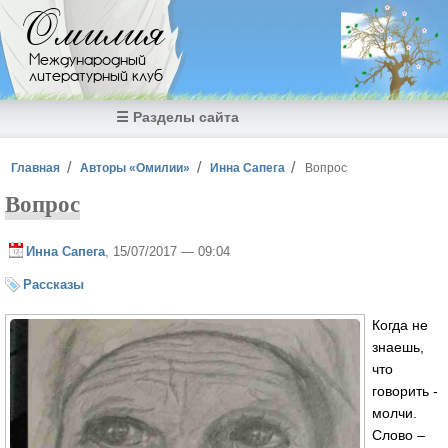
Перейти к основному содержанию
Омилия
Международный
литературный клуб
☰ Разделы сайта
Вы здесь
Главная
Авторы «Омилии»
Инна Сапега
Вопрос
Вопрос
Инна Сапега
, 15/07/2017 — 09:04
Рассказы
Когда не
знаешь,
что
говорить -
молчи.
Слово –