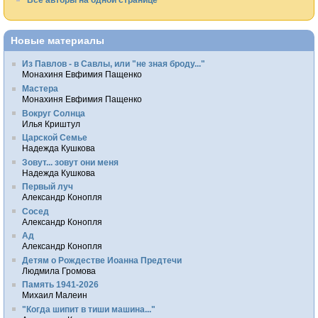
Новые материалы
Из Павлов - в Савлы, или "не зная броду..."
Монахиня Евфимия Пащенко
Мастера
Монахиня Евфимия Пащенко
Вокруг Солнца
Илья Криштул
Царской Семье
Надежда Кушкова
Зовут... зовут они меня
Надежда Кушкова
Первый луч
Александр Конопля
Сосед
Александр Конопля
Ад
Александр Конопля
Детям о Рождестве Иоанна Предтечи
Людмила Громова
Память 1941-2026
Михаил Малеин
"Когда шипит в тиши машина..."