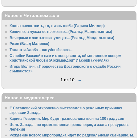
Новое в Читальном зале
Коль хочешь жить, то, жизнь любя (Лариса Миллер)
Конечно, в лужах есть окошко... (Роальд Мандельштам)
Вечерами в застывших улицах... (Роальд Мандельштам)
Ржев (Влад Маленко)
Талант и Злоба – пагубный союз...
О любви Божией к нам и о конце света, объявленном концом
христианской любви (Архимандрит Иакинф (Унчуляк)
Игорь Волгин: «Пророчества Достоевского о судьбе России
сбываются»
1 из 10
→
Новое в медиагалерее
Е.Сатановский откровенно высказался о реальных причинах
агрессии Запада
Каринэ Геворгян: Мир будет разворачиваться на 180 градусов
Цель Запада - не промышленная революция, а захват ресурсов.
Лепехин
Рождение нового миропорядка идёт по радикальному сценарию. М.