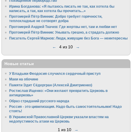
Похищенное первородство
Ирина Богданова: «Я пытаюсь писать не так, как хотела бы
написать, а так, как хотела бы прочитать...»
Протоиерей Пётр Винник: Добро требует горячности,
теплохладные не сотворят добра
Протоиерей Андрей Ткачев: Где жертвы нет, там и любви нет
Протоиерей Пётр Винник: Унывать грешно, а страдать должно
Писатель Сергей Марнов: Люди, живущие без Бога — неинтересны
←
4 из 10
→
Новые статьи
У Владыки Феодосия случился сердечный приступ
Маки на обочине
Памяти Эдит Сёдергран (Алексей Дмитриенко)
Ростислав Ищенко: «Они желают превратить Церковь в
антицерковь»
Образ страданий русского народа
Россия - это цивилизация. Надо быть самостоятельными! Надо
стоять!
В Украинской Православной Церкви указали властям на
недопустимость атаки на Церковь
1 из 10
→