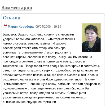
Комментарии
Отклик
Мария Коробова
, 09/04/2009 - 19:19
Батюшка, Ваши стихи легко сравнить с мерными
ударами большого колокола. - Они торжественны,
немного суровы, величественны. И широко
распахнутая строка стихотворного размера
усиливает это впечатление. Легко представить
себе эти строки, облеченные в прозу - вижу, как Вы стоите на
проповеди и роняете слова в притихшую толпу, строго и
торжественно. Представляются своды Вашего храма и золотистый
свет, что падает откуда-то сверху... Единоборство двух миров во
второй части стихов показано так же ярко и вместе с тем, словно
раздумье о человеке и его выборе душеспасительном. Не смея
"комментировать" священную особу, замечаю, что эти прекрасные
и душеполезные стихи еще немного выиграли бы, если бы
уважаемый автор везде следил за ритмом. Сбитый ритм,
укороченные кое-где вторые-четвертые строки несколько
снижают общее ощущение гармонии.