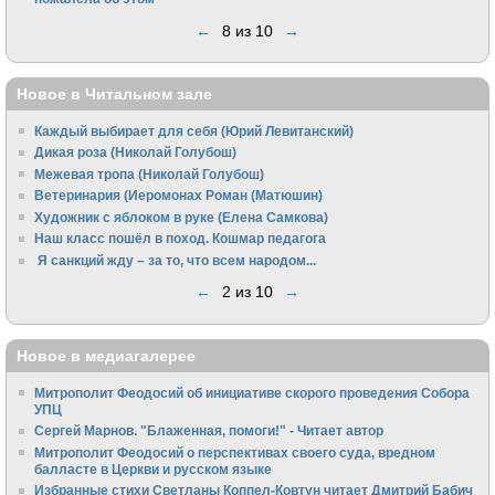
←
8 из 10
→
Новое в Читальном зале
Каждый выбирает для себя (Юрий Левитанский)
Дикая роза (Николай Голубош)
Межевая тропа (Николай Голубош)
Ветеринария (Иеромонах Роман (Матюшин)
Художник с яблоком в руке (Елена Самкова)
Наш класс пошёл в поход. Кошмар педагога
Я санкций жду – за то, что всем народом...
←
2 из 10
→
Новое в медиагалерее
Митрополит Феодосий об инициативе скорого проведения Собора
УПЦ
Сергей Марнов. "Блаженная, помоги!" - Читает автор
Митрополит Феодосий о перспективах своего суда, вредном
балласте в Церкви и русском языке
Избранные стихи Светланы Коппел-Ковтун читает Дмитрий Бабич