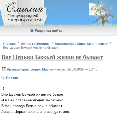
Перейти к основному содержанию
Омилия
Международный
литературный клуб
☰ Разделы сайта
Вы здесь
Главная
Авторы «Омилии»
Архимандрит Борис Масленников
Вне Церкви Божьей жизни не бывает
Вне Церкви Божьей жизни не бывает
Архимандрит Борис Масленников
, 09/04/2009 — 13:46
Поэзия
-1-
Вне Церкви Божьей жизни не бывает
И в Ней спасение людей заключено.
В Ней правда Божья вечно обитает,
Лишь в Церкви свет, а вне всегда темно.