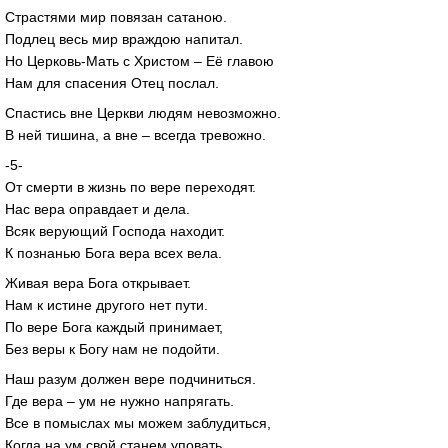
Страстями мир повязан сатаною.
Подлец весь мир враждою напитал.
Но Церковь-Мать с Христом – Её главою
Нам для спасения Отец послал.
Спастись вне Церкви людям невозможно.
В ней тишина, а вне – всегда тревожно.
-5-
От смерти в жизнь по вере переходят.
Нас вера оправдает и дела.
Всяк верующий Господа находит.
К познанью Бога вера всех вела.
Живая вера Бога открывает.
Нам к истине другого нет пути.
По вере Бога каждый принимает,
Без веры к Богу нам не подойти.
Наш разум должен вере подчиниться.
Где вера – ум не нужно напрягать.
Все в помыслах мы можем заблудиться,
Когда на ум свой станем уповать.