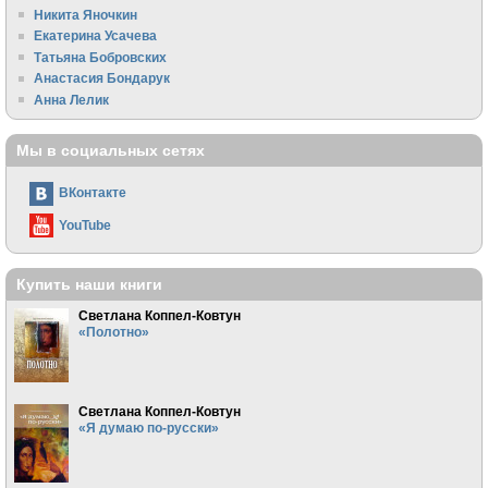
Никита Яночкин
Екатерина Усачева
Татьяна Бобровских
Анастасия Бондарук
Анна Лелик
Мы в социальных сетях
ВКонтакте
YouTube
Купить наши книги
Светлана Коппел-Ковтун
«Полотно»
Светлана Коппел-Ковтун
«Я думаю по-русски»