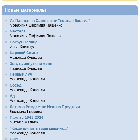
Новые материалы
Из Павлов - в Савлы, или "не зная броду..."
Монахиня Евфимия Пащенко
Мастера
Монахиня Евфимия Пащенко
Вокруг Солнца
Илья Криштул
Царской Семье
Надежда Кушкова
Зовут... зовут они меня
Надежда Кушкова
Первый луч
Александр Конопля
Сосед
Александр Конопля
Ад
Александр Конопля
Детям о Рождестве Иоанна Предтечи
Людмила Громова
Память 1941-2026
Михаил Малеин
"Когда шипит в тиши машина..."
Александр Конопля
Снег