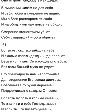
Оно откроет каждому в Рай двери.
В смирении живём не для себя.
И себялюбия в смирении не видно.
Мы в Боге растворяемся любя.
И на обидчиков нам вовсе не обидно.
Смирение эгоцентризм убьет.
Себя смиривший – Бога обретёт.
-61-
Бог знает, сколько звёзд на небе
И сколько капель дождь, и где прольёт.
Весь мир питает Он насущным хлебом.
Без воли Божьей муха не умрёт.
Его премудрость нам непостижима.
Долготерпению Его всегда дивлюсь.
Вселенная Его рукой держима.
Поддерживает с каждым Он союз.
Бог есть любовь и коль её имеешь,
То значит и в тебе Господь живёт.
И если ты Его позвать умеешь,