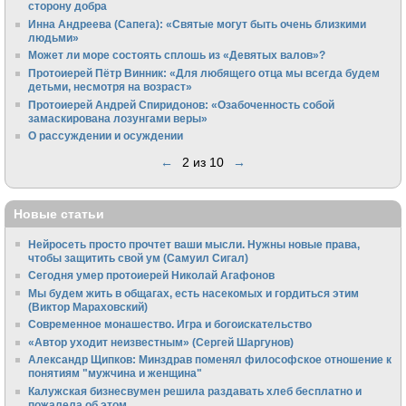
сторону добра
Инна Андреева (Сапега): «Святые могут быть очень близкими
людьми»
Может ли море состоять сплошь из «Девятых валов»?
Протоиерей Пётр Винник: «Для любящего отца мы всегда будем
детьми, несмотря на возраст»
Протоиерей Андрей Спиридонов: «Озабоченность собой
замаскирована лозунгами веры»
О рассуждении и осуждении
←
2 из 10
→
Новые статьи
Нейросеть просто прочтет ваши мысли. Нужны новые права,
чтобы защитить свой ум (Самуил Сигал)
Сегодня умер протоиерей Николай Агафонов
Мы будем жить в общагах, есть насекомых и гордиться этим
(Виктор Мараховский)
Cовременное монашество. Игра и богоискательство
«Автор уходит неизвестным» (Сергей Шаргунов)
Александр Щипков: Минздрав поменял философское отношение к
понятиям "мужчина и женщина"
Калужская бизнесвумен решила раздавать хлеб бесплатно и
пожалела об этом