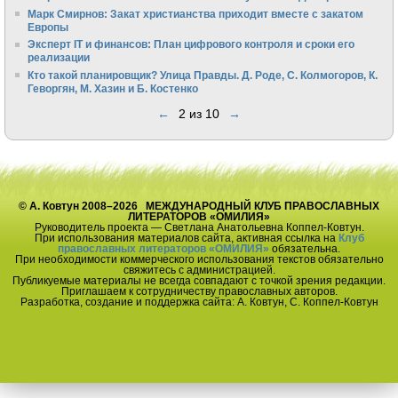
Марк Смирнов: Закат христианства приходит вместе с закатом
Европы
Эксперт IT и финансов: План цифрового контроля и сроки его
реализации
Кто такой планировщик? Улица Правды. Д. Роде, С. Колмогоров, К.
Геворгян, М. Хазин и Б. Костенко
←
2 из 10
→
© А. Ковтун 2008–2026 МЕЖДУНАРОДНЫЙ КЛУБ ПРАВОСЛАВНЫХ
ЛИТЕРАТОРОВ «ОМИЛИЯ»
Руководитель проекта — Светлана Анатольевна Коппел-Ковтун.
При использования материалов сайта, активная ссылка на
Клуб
православных литераторов «ОМИЛИЯ»
обязательна.
При необходимости коммерческого использования текстов обязательно
свяжитесь с администрацией.
Публикуемые материалы не всегда совпадают с точкой зрения редакции.
Приглашаем к сотрудничеству православных авторов.
Разработка, создание и поддержка сайта: А. Ковтун, С. Коппел-Ковтун