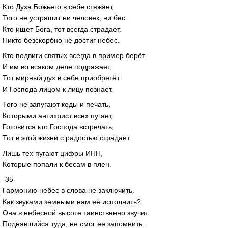
Кто Духа Божьего в себе стяжает,
Того не устрашит ни человек, ни бес.
Кто ищет Бога, тот всегда страдает.
Никто безскорбно не достиг небес.
Кто подвиги святых всегда в пример берёт
И им во всяком деле подражает,
Тот мирный дух в себе приобретёт
И Господа лицом к лицу познает.
Того не запугают коды и печать,
Которыми антихрист всех пугает,
Готовится кто Господа встречать,
Тот в этой жизни с радостью страдает.
Лишь тех пугают цифры ИНН,
Которые попали к бесам в плен.
-35-
Гармонию небес в слова не заключить.
Как звуками земными нам её исполнить?
Она в небесной высоте таинственно звучит.
Поднявшийся туда, не смог ее запомнить.