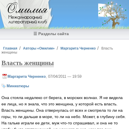
Перейти к основному содержанию
Омилия
Международный
литературный клуб
☰ Разделы сайта
Вы здесь
Главная
Авторы «Омилии»
Маргарита Черненко
Власть
женщины
Власть женщины
Маргарита Черненко
, 07/04/2011 — 19:59
Миниатюры
Она стояла недалеко от берега, в морских волнах. Я не видела
ее лица, но я знала, что это женщина, у которой есть власть.
Власть женщины. Она отвернулась от всех и смотрела то ли на
горы, то ли дальше в море, то ли на небо. Может, в глубину себя.
На гальке играли ее дети, муж что-то спрашивал, и она не то