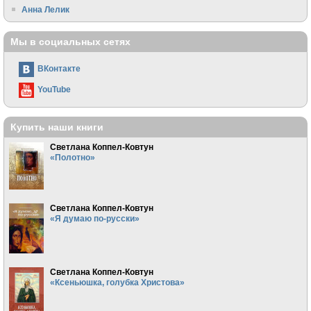
Анна Лелик
Мы в социальных сетях
ВКонтакте
YouTube
Купить наши книги
Светлана Коппел-Ковтун
«Полотно»
Светлана Коппел-Ковтун
«Я думаю по-русски»
Светлана Коппел-Ковтун
«Ксеньюшка, голубка Христова»