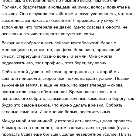
чтобы была отстраненной, но немного выше, чем все они.
Полная, с браслетами и кольцами на руках, волосы подняты на
затылок. Она излучала спокойствие и такую уверенность, что мне
захотелось заплакать от бессилия. Я признала эту силу. Я
вспомнила, что потеряла ее давно, где-то совсем в юности, не
осознавая величественного присутствия силы.
Вокруг нее собрался весь пейзаж: коктебельский берег, с
меняющимся цветом гор, профиль Волошина, придающий
смысл, стерегущий поэзию волны и земли. Она смогла
поддержать его, этот профиль, этот берег, эту волну.
Пейзаж моей души в той точке пространства, в которой мы
совпали ненадолго, скорее был похож на край пустыни. Позади
выжженная земля, и еще не ясно, что ждет впереди – снова
пустыня или земля обетованная. Время расплылось, и я
пыталась его собрать, выискивая зеленые камешки на берегу, как
будто это самое важное, что нужно делать в жизни. Собрать
зеленые камешки. И немножко белых, ослепительных.
Между мной и женщиной, у которой есть власть, целая пропасть.
Я смотрела на нее долго, потом заплыла далеко-далеко (пусть
пропасть будет еще больше), делая невероятное усилие. Плыть