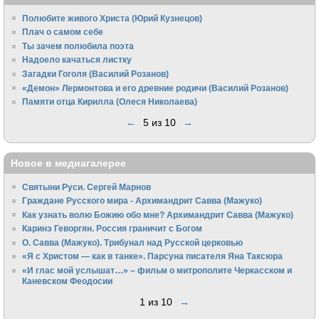
Полюбите живого Христа (Юрий Кузнецов)
Плач о самом себе
Ты зачем полюбила поэта
Надоело качаться листку
Загадки Гоголя (Василий Розанов)
«Демон» Лермонтова и его древние родичи (Василий Розанов)
Памяти отца Кирилла (Олеся Николаева)
←
5 из 10
→
Новое в медиагалерее
Святыни Руси. Сергей Марнов
Граждане Русского мира - Архимандрит Савва (Мажуко)
Как узнать волю Божию обо мне? Архимандрит Савва (Мажуко)
Каринэ Геворгян. Россия граничит с Богом
О. Савва (Мажуко). Трибунал над Русской церковью
«Я с Христом — как в танке». Парсуна писателя Яна Таксюра
«И глас мой услышат…» – фильм о митрополите Черкасском и
Каневском Феодосии
1 из 10
→