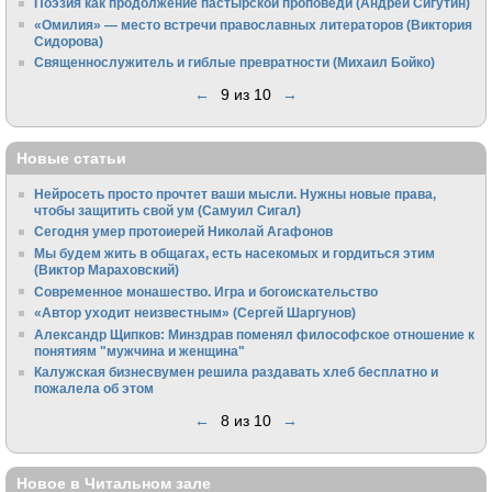
Поэзия как продолжение пастырской проповеди (Андрей Сигутин)
«Омилия» — место встречи православных литераторов (Виктория
Сидорова)
Священнослужитель и гиблые превратности (Михаил Бойко)
←
9 из 10
→
Новые статьи
Нейросеть просто прочтет ваши мысли. Нужны новые права,
чтобы защитить свой ум (Самуил Сигал)
Сегодня умер протоиерей Николай Агафонов
Мы будем жить в общагах, есть насекомых и гордиться этим
(Виктор Мараховский)
Cовременное монашество. Игра и богоискательство
«Автор уходит неизвестным» (Сергей Шаргунов)
Александр Щипков: Минздрав поменял философское отношение к
понятиям "мужчина и женщина"
Калужская бизнесвумен решила раздавать хлеб бесплатно и
пожалела об этом
←
8 из 10
→
Новое в Читальном зале