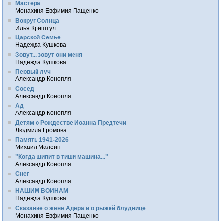
Мастера
Монахиня Евфимия Пащенко
Вокруг Солнца
Илья Криштул
Царской Семье
Надежда Кушкова
Зовут... зовут они меня
Надежда Кушкова
Первый луч
Александр Конопля
Сосед
Александр Конопля
Ад
Александр Конопля
Детям о Рождестве Иоанна Предтечи
Людмила Громова
Память 1941-2026
Михаил Малеин
"Когда шипит в тиши машина..."
Александр Конопля
Снег
Александр Конопля
НАШИМ ВОИНАМ
Надежда Кушкова
Сказание о жене Адера и о рыжей блуднице
Монахиня Евфимия Пащенко