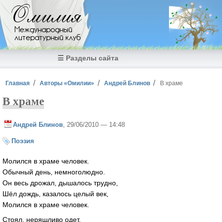
Перейти к основному содержанию
Омилия
Международный
литературный клуб
☰ Разделы сайта
Вы здесь
Главная
Авторы «Омилии»
Андрей Блинов
В храме
В храме
Андрей Блинов
, 29/06/2010 — 14:48
Поэзия
Молился в храме человек.
Обычный день, немноголюдно.
Он весь дрожал, дышалось трудно,
Шёл дождь, казалось целый век,
Молился в храме человек.
Стоял, неряшливо одет,