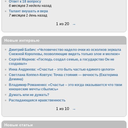
Ответ к 18 вопросу
6 месяцев 3 недели
назад
Талант внушать и вера
7 месяцев 1 день
назад
1 из 20
→
Новые интервью
Дмитрий Бабич: «Человечество надело очки из осколков зеркала
Снежной Королевы, позволяющие видеть только злое и мелкое»
Сергей Марнов: «Господь создал семью, а государство Он не
создавал»
Инна Андреева: «Счастье – это быть частью единого целого»
Светлана Коппел-Ковтун: Точка стояния — вечность (Екатерина
Демина)
Владимир Романенко: «Счастье – это когда оказывается что твои
юношеские мечты сбылись»
Думать или не думать?
Распадающаяся нравственность
1 из 10
→
Новые статьи