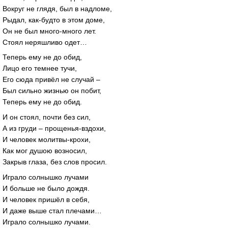
Вокруг не глядя, был в надломе,
Рыдал, как-будто в этом доме,
Он не был много-много лет.
Стоял неряшливо одет…
Теперь ему не до обид,
Лицо его темнее тучи,
Его сюда привёл не случай –
Был сильно жизнью он побит,
Теперь ему не до обид.
И он стоял, почти без сил,
А из груди – прощенья-вздохи,
И человек молитвы-крохи,
Как мог душою возносил,
Закрыв глаза, без слов просил.
Играло солнышко лучами
И больше не было дождя.
И человек пришёл в себя,
И даже выше стал плечами…
Играло солнышко лучами.