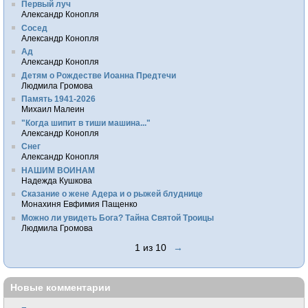
Первый луч
Александр Конопля
Сосед
Александр Конопля
Ад
Александр Конопля
Детям о Рождестве Иоанна Предтечи
Людмила Громова
Память 1941-2026
Михаил Малеин
"Когда шипит в тиши машина..."
Александр Конопля
Снег
Александр Конопля
НАШИМ ВОИНАМ
Надежда Кушкова
Сказание о жене Адера и о рыжей блуднице
Монахиня Евфимия Пащенко
Можно ли увидеть Бога? Тайна Святой Троицы
Людмила Громова
1 из 10
→
Новые комментарии