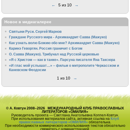
←
5 из 10
→
Новое в медиагалерее
Святыни Руси. Сергей Марнов
Граждане Русского мира - Архимандрит Савва (Мажуко)
Как узнать волю Божию обо мне? Архимандрит Савва (Мажуко)
Каринэ Геворгян. Россия граничит с Богом
О. Савва (Мажуко). Трибунал над Русской церковью
«Я с Христом — как в танке». Парсуна писателя Яна Таксюра
«И глас мой услышат…» – фильм о митрополите Черкасском и
Каневском Феодосии
1 из 10
→
© А. Ковтун 2008–2026 МЕЖДУНАРОДНЫЙ КЛУБ ПРАВОСЛАВНЫХ
ЛИТЕРАТОРОВ «ОМИЛИЯ»
Руководитель проекта — Светлана Анатольевна Коппел-Ковтун.
При использования материалов сайта, активная ссылка на
Клуб
православных литераторов «ОМИЛИЯ»
обязательна.
При необходимости коммерческого использования текстов обязательно
свяжитесь с администрацией.