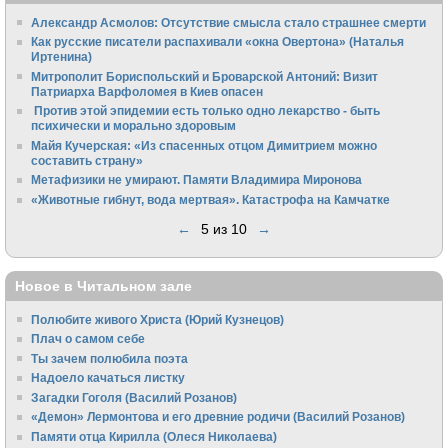
Александр Асмолов: Отсутствие смысла стало страшнее смерти
Как русские писатели распахивали «окна Овертона» (Наталья
Иртенина)
Митрополит Бориспольский и Броварской Антоний: Визит
Патриарха Варфоломея в Киев опасен
Против этой эпидемии есть только одно лекарство - быть
психически и морально здоровым
Майя Кучерская: «Из спасенных отцом Димитрием можно
составить страну»
Метафизики не умирают. Памяти Владимира Миронова
«Животные гибнут, вода мертвая». Катастрофа на Камчатке
←
5 из 10
→
Новое в Читальном зале
Полюбите живого Христа (Юрий Кузнецов)
Плач о самом себе
Ты зачем полюбила поэта
Надоело качаться листку
Загадки Гоголя (Василий Розанов)
«Демон» Лермонтова и его древние родичи (Василий Розанов)
Памяти отца Кирилла (Олеся Николаева)