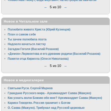
←
5 из 10
→
Новое в Читальном зале
Полюбите живого Христа (Юрий Кузнецов)
Плач о самом себе
Ты зачем полюбила поэта
Надоело качаться листку
Загадки Гоголя (Василий Розанов)
«Демон» Лермонтова и его древние родичи (Василий Розанов)
Памяти отца Кирилла (Олеся Николаева)
←
5 из 10
→
Новое в медиагалерее
Святыни Руси. Сергей Марнов
Граждане Русского мира - Архимандрит Савва (Мажуко)
Как узнать волю Божию обо мне? Архимандрит Савва (Мажуко)
Каринэ Геворгян. Россия граничит с Богом
О. Савва (Мажуко). Трибунал над Русской церковью