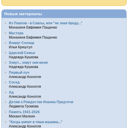
Новые материалы
Из Павлов - в Савлы, или "не зная броду..."
Монахиня Евфимия Пащенко
Мастера
Монахиня Евфимия Пащенко
Вокруг Солнца
Илья Криштул
Царской Семье
Надежда Кушкова
Зовут... зовут они меня
Надежда Кушкова
Первый луч
Александр Конопля
Сосед
Александр Конопля
Ад
Александр Конопля
Детям о Рождестве Иоанна Предтечи
Людмила Громова
Память 1941-2026
Михаил Малеин
"Когда шипит в тиши машина..."
Александр Конопля