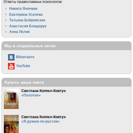
Ответы православных психологов:
Никита Яночкин
Екатерина Усачева
Татьяна Бобровских
Анастасия Бондарук
Анна Лелик
Мы в социальных сетях
ВКонтакте
YouTube
Купить наши книги
Светлана Коппел-Ковтун
«Полотно»
Светлана Коппел-Ковтун
«Я думаю по-русски»