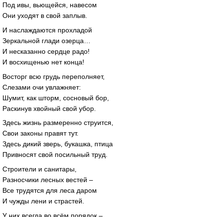
Под ивы, вьющейся, навесом
Они уходят в свой заплыв.
И наслаждаются прохладой
Зеркальной глади озерца…
И несказанно сердце радо!
И восхищенью нет конца!
Восторг всю грудь переполняет,
Слезами очи увлажняет:
Шумит, как шторм, сосновый бор,
Раскинув хвойный свой убор.
Здесь жизнь размеренно струится,
Свои законы правят тут.
Здесь дикий зверь, букашка, птица
Привносят свой посильный труд.
Строители и санитары,
Разносчики лесных вестей –
Все трудятся для леса даром
И чужды лени и страстей.
У них всегда во всём порядок –