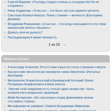
Сергей Марнов: «Господь создал семью, а государство Он не
создавал»
Инна Андреева: «Счастье – это быть частью единого целого»
Светлана Коппел-Ковтун: Точка стояния — вечность (Екатерина
Демина)
Владимир Романенко: «Счастье – это когда оказывается что твои
юношеские мечты сбылись»
Думать или не думать?
Распадающаяся нравственность
1 из 10
→
Новые статьи
Александр Асмолов: Отсутствие смысла стало страшнее смерти
Как русские писатели распахивали «окна Овертона» (Наталья
Иртенина)
Митрополит Бориспольский и Броварской Антоний: Визит
Патриарха Варфоломея в Киев опасен
Против этой эпидемии есть только одно лекарство - быть
психически и морально здоровым
Майя Кучерская: «Из спасенных отцом Димитрием можно
составить страну»
Метафизики не умирают. Памяти Владимира Миронова
«Животные гибнут, вода мертвая». Катастрофа на Камчатке