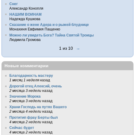
Снег
Александр Конопля
НАШИМ ВОИНАМ
Надежда Кушкова
Сказание о жене Адера и о рыжей блуднице
Монахиня Евфимия Пащенко
Можно ли увидеть Бога? Тайна Святой Троицы
Людмила Громова
1 из 10
→
Новые комментарии
Благодарность мастеру
1 месяц 1 неделя
назад
Дорогой отец Алексий, очень
2 месяца 3 недели
назад
Значение Морока
2 месяца 3 недели
назад
Храни Господь на путях Вашего
2 месяца 4 недели
назад
Протитип фрау Берты был
4 месяца 2 недели
назад
Сейчас будет
4 месяца 2 недели
назад