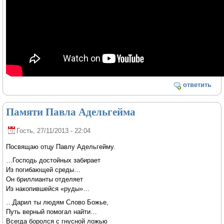
ответить
Памяти Павла Адельгейма
Гость
, 27/11/2013 - 22:04
Посвящаю отцу Павлу Адельгейму.
…Господь достойных забирает
Из погибающей среды…
Он бриллианты отделяет
Из накопившейся «руды»…
…Дарил ты людям Слово Божье,
Путь верный помогал найти…
Всегда боролся с гнусной ложью