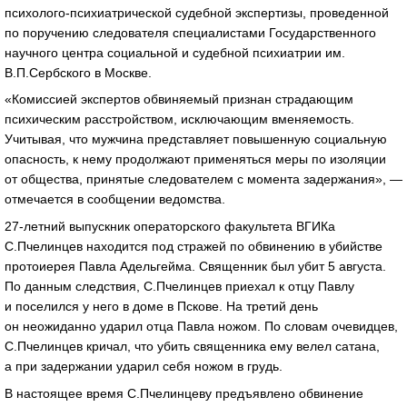
психолого-психиатрической судебной экспертизы, проведенной
по поручению следователя специалистами Государственного
научного центра социальной и судебной психиатрии им.
В.П.Сербского в Москве.
«Комиссией экспертов обвиняемый признан страдающим
психическим расстройством, исключающим вменяемость.
Учитывая, что мужчина представляет повышенную социальную
опасность, к нему продолжают применяться меры по изоляции
от общества, принятые следователем с момента задержания», —
отмечается в сообщении ведомства.
27-летний выпускник операторского факультета ВГИКа
С.Пчелинцев находится под стражей по обвинению в убийстве
протоиерея Павла Адельгейма. Священник был убит 5 августа.
По данным следствия, С.Пчелинцев приехал к отцу Павлу
и поселился у него в доме в Пскове. На третий день
он неожиданно ударил отца Павла ножом. По словам очевидцев,
С.Пчелинцев кричал, что убить священника ему велел сатана,
а при задержании ударил себя ножом в грудь.
В настоящее время С.Пчелинцеву предъявлено обвинение