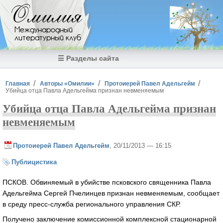
Перейти к основному содержанию
Омилия
Международный
литературный клуб
☰ Разделы сайта
Вы здесь
Главная
Авторы «Омилии»
Протоиерей Павел Адельгейм
Убийца отца Павла Адельгейма признан невменяемым
Убийца отца Павла Адельгейма признан
невменяемым
Протоиерей Павел Адельгейм
, 20/11/2013 — 16:15
Публицистика
ПСКОВ. Обвиняемый в убийстве псковского священника Павла
Адельгейма Сергей Пчелинцев признан невменяемым, сообщает
в среду пресс-служба регионального управления СКР.
Получено заключение комиссионной комплексной стационарной