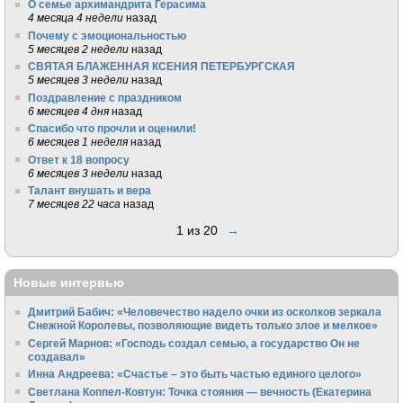
О семье архимандрита Герасима
4 месяца 4 недели
назад
Почему с эмоциональностью
5 месяцев 2 недели
назад
СВЯТАЯ БЛАЖЕННАЯ КСЕНИЯ ПЕТЕРБУРГСКАЯ
5 месяцев 3 недели
назад
Поздравление с праздником
6 месяцев 4 дня
назад
Спасибо что прочли и оценили!
6 месяцев 1 неделя
назад
Ответ к 18 вопросу
6 месяцев 3 недели
назад
Талант внушать и вера
7 месяцев 22 часа
назад
1 из 20
→
Новые интервью
Дмитрий Бабич: «Человечество надело очки из осколков зеркала
Снежной Королевы, позволяющие видеть только злое и мелкое»
Сергей Марнов: «Господь создал семью, а государство Он не
создавал»
Инна Андреева: «Счастье – это быть частью единого целого»
Светлана Коппел-Ковтун: Точка стояния — вечность (Екатерина