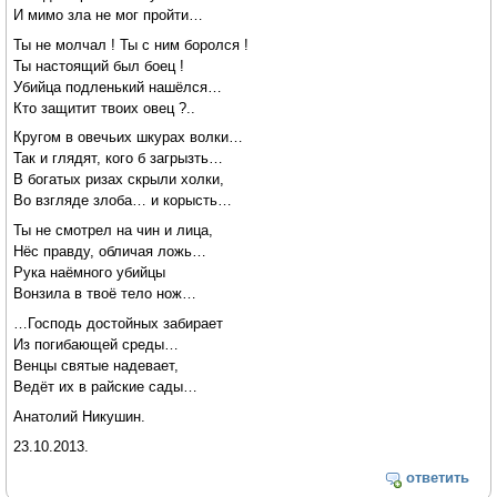
И мимо зла не мог пройти…
Ты не молчал ! Ты с ним боролся !
Ты настоящий был боец !
Убийца подленький нашёлся…
Кто защитит твоих овец ?..
Кругом в овечьих шкурах волки…
Так и глядят, кого б загрызть…
В богатых ризах скрыли холки,
Во взгляде злоба… и корысть…
Ты не смотрел на чин и лица,
Нёс правду, обличая ложь…
Рука наёмного убийцы
Вонзила в твоё тело нож…
…Господь достойных забирает
Из погибающей среды…
Венцы святые надевает,
Ведёт их в райские сады…
Анатолий Никушин.
23.10.2013.
ответить