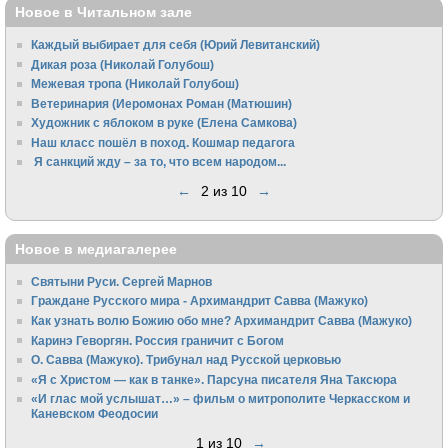
Новое в Читальном зале
Каждый выбирает для себя (Юрий Левитанский)
Дикая роза (Николай Голубош)
Межевая тропа (Николай Голубош)
Ветеринария (Иеромонах Роман (Матюшин)
Художник с яблоком в руке (Елена Самкова)
Наш класс пошёл в поход. Кошмар педагога
Я санкций жду – за то, что всем народом...
←
2 из 10
→
Новое в медиагалерее
Святыни Руси. Сергей Марнов
Граждане Русского мира - Архимандрит Савва (Мажуко)
Как узнать волю Божию обо мне? Архимандрит Савва (Мажуко)
Каринэ Геворгян. Россия граничит с Богом
О. Савва (Мажуко). Трибунал над Русской церковью
«Я с Христом — как в танке». Парсуна писателя Яна Таксюра
«И глас мой услышат…» – фильм о митрополите Черкасском и
Каневском Феодосии
1 из 10
→