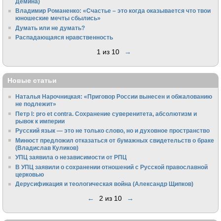
Демина)
Владимир Романенко: «Счастье – это когда оказывается что твои
юношеские мечты сбылись»
Думать или не думать?
Распадающаяся нравственность
1 из 10
→
Новые статьи
Наталья Нарочницкая: «Приговор России вынесен и обжалованию
не подлежит»
Петр I: pro et contra. Сохранение суверенитета, абсолютизм и
рывок к империи
Русский язык — это не только слово, но и духовное пространство
Минюст предложил отказаться от бумажных свидетельств о браке
(Владислав Куликов)
УПЦ заявила о независимости от РПЦ
В УПЦ заявили о сохранении отношений с Русской православной
церковью
Дерусификация и теологическая война (Александр Щипков)
←
2 из 10
→