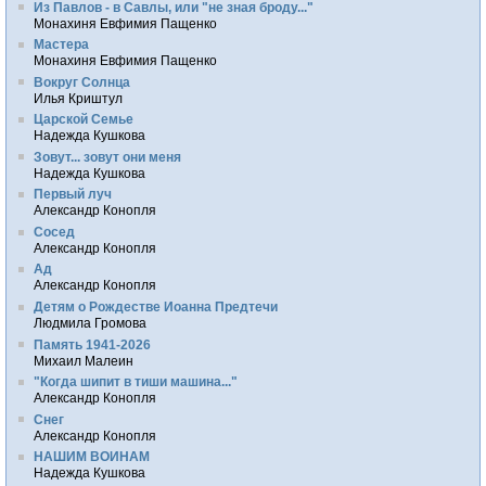
Из Павлов - в Савлы, или "не зная броду..."
Монахиня Евфимия Пащенко
Мастера
Монахиня Евфимия Пащенко
Вокруг Солнца
Илья Криштул
Царской Семье
Надежда Кушкова
Зовут... зовут они меня
Надежда Кушкова
Первый луч
Александр Конопля
Сосед
Александр Конопля
Ад
Александр Конопля
Детям о Рождестве Иоанна Предтечи
Людмила Громова
Память 1941-2026
Михаил Малеин
"Когда шипит в тиши машина..."
Александр Конопля
Снег
Александр Конопля
НАШИМ ВОИНАМ
Надежда Кушкова