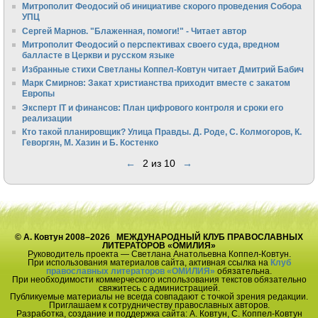
Митрополит Феодосий об инициативе скорого проведения Собора
УПЦ
Сергей Марнов. "Блаженная, помоги!" - Читает автор
Митрополит Феодосий о перспективах своего суда, вредном
балласте в Церкви и русском языке
Избранные стихи Светланы Коппел-Ковтун читает Дмитрий Бабич
Марк Смирнов: Закат христианства приходит вместе с закатом
Европы
Эксперт IT и финансов: План цифрового контроля и сроки его
реализации
Кто такой планировщик? Улица Правды. Д. Роде, С. Колмогоров, К.
Геворгян, М. Хазин и Б. Костенко
←
2 из 10
→
© А. Ковтун 2008–2026 МЕЖДУНАРОДНЫЙ КЛУБ ПРАВОСЛАВНЫХ
ЛИТЕРАТОРОВ «ОМИЛИЯ»
Руководитель проекта — Светлана Анатольевна Коппел-Ковтун.
При использования материалов сайта, активная ссылка на
Клуб
православных литераторов «ОМИЛИЯ»
обязательна.
При необходимости коммерческого использования текстов обязательно
свяжитесь с администрацией.
Публикуемые материалы не всегда совпадают с точкой зрения редакции.
Приглашаем к сотрудничеству православных авторов.
Разработка, создание и поддержка сайта: А. Ковтун, С. Коппел-Ковтун