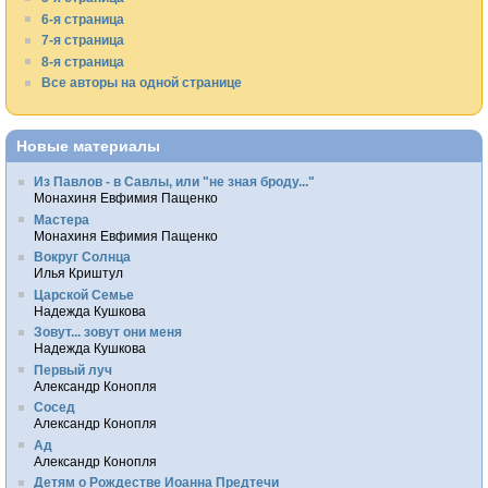
6-я страница
7-я страница
8-я страница
Все авторы на одной странице
Новые материалы
Из Павлов - в Савлы, или "не зная броду..."
Монахиня Евфимия Пащенко
Мастера
Монахиня Евфимия Пащенко
Вокруг Солнца
Илья Криштул
Царской Семье
Надежда Кушкова
Зовут... зовут они меня
Надежда Кушкова
Первый луч
Александр Конопля
Сосед
Александр Конопля
Ад
Александр Конопля
Детям о Рождестве Иоанна Предтечи