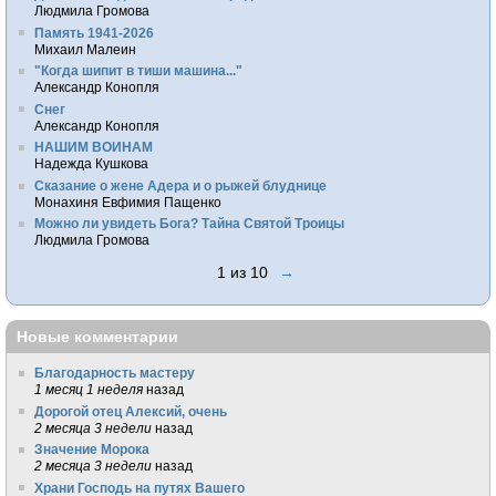
Людмила Громова
Память 1941-2026
Михаил Малеин
"Когда шипит в тиши машина..."
Александр Конопля
Снег
Александр Конопля
НАШИМ ВОИНАМ
Надежда Кушкова
Сказание о жене Адера и о рыжей блуднице
Монахиня Евфимия Пащенко
Можно ли увидеть Бога? Тайна Святой Троицы
Людмила Громова
1 из 10
→
Новые комментарии
Благодарность мастеру
1 месяц 1 неделя
назад
Дорогой отец Алексий, очень
2 месяца 3 недели
назад
Значение Морока
2 месяца 3 недели
назад
Храни Господь на путях Вашего