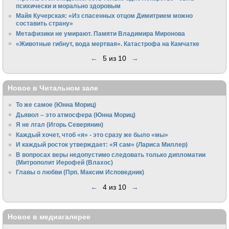
психически и морально здоровым
Майя Кучерская: «Из спасенных отцом Димитрием можно
составить страну»
Метафизики не умирают. Памяти Владимира Миронова
«Животные гибнут, вода мертвая». Катастрофа на Камчатке
←
5 из 10
→
Новое в Читальном зале
То же самое (Юнна Мориц)
Дьявол – это атмосфера (Юнна Мориц)
Я не лгал (Игорь Северянин)
Каждый хочет, чтоб «я» - это сразу же было «мы»
И каждый росток утверждает: «Я сам» (Лариса Миллер)
В вопросах веры недопустимо следовать только дипломатии
(Митрополит Иерофей (Влахос)
Главы о любви (Прп. Максим Исповедник)
←
4 из 10
→
Новое в медиагалерее