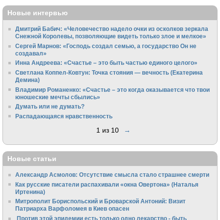
Новые интервью
Дмитрий Бабич: «Человечество надело очки из осколков зеркала
Снежной Королевы, позволяющие видеть только злое и мелкое»
Сергей Марнов: «Господь создал семью, а государство Он не
создавал»
Инна Андреева: «Счастье – это быть частью единого целого»
Светлана Коппел-Ковтун: Точка стояния — вечность (Екатерина
Демина)
Владимир Романенко: «Счастье – это когда оказывается что твои
юношеские мечты сбылись»
Думать или не думать?
Распадающаяся нравственность
1 из 10
→
Новые статьи
Александр Асмолов: Отсутствие смысла стало страшнее смерти
Как русские писатели распахивали «окна Овертона» (Наталья
Иртенина)
Митрополит Бориспольский и Броварской Антоний: Визит
Патриарха Варфоломея в Киев опасен
Против этой эпидемии есть только одно лекарство - быть