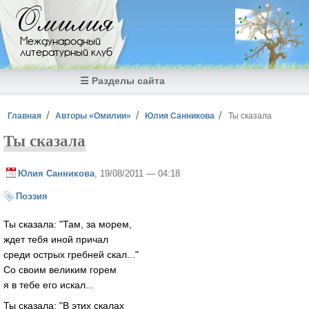
Перейти к основному содержанию
Омилия
Международный
литературный клуб
☰ Разделы сайта
Вы здесь
Главная
Авторы «Омилии»
Юлия Санникова
Ты сказала
Ты сказала
Юлия Санникова
, 19/08/2011 — 04:18
Поэзия
Ты сказала: "Там, за морем,
ждет тебя иной причал
среди острых гребней скал..."
Со своим великим горем
я в тебе его искал...
Ты сказала: "В этих скалах