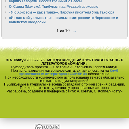
Каринэ Геворгян. Россия граничит с Богом
О. Савва (Мажуко). Трибунал над Русской церковью
«Я с Христом — как в танке». Парсуна писателя Яна Таксюра
«И глас мой услышат…» – фильм о митрополите Черкасском и
Каневском Феодосии
1 из 10
→
© А. Ковтун 2008–2026 МЕЖДУНАРОДНЫЙ КЛУБ ПРАВОСЛАВНЫХ
ЛИТЕРАТОРОВ «ОМИЛИЯ»
Руководитель проекта — Светлана Анатольевна Коппел-Ковтун.
При использования материалов сайта, активная ссылка на
Клуб
православных литераторов «ОМИЛИЯ»
обязательна.
При необходимости коммерческого использования текстов обязательно
свяжитесь с администрацией.
Публикуемые материалы не всегда совпадают с точкой зрения редакции.
Приглашаем к сотрудничеству православных авторов.
Разработка, создание и поддержка сайта: А. Ковтун, С. Коппел-Ковтун