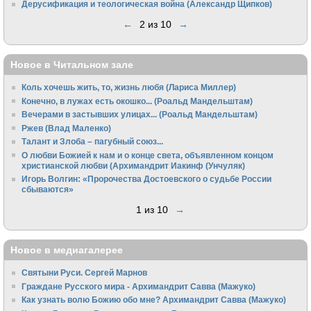
Дерусификация и теологическая война (Александр Щипков)
←
2 из 10
→
Новое в Читальном зале
Коль хочешь жить, то, жизнь любя (Лариса Миллер)
Конечно, в лужах есть окошко... (Роальд Мандельштам)
Вечерами в застывших улицах... (Роальд Мандельштам)
Ржев (Влад Маленко)
Талант и Злоба – пагубный союз...
О любви Божией к нам и о конце света, объявленном концом
христианской любви (Архимандрит Иакинф (Унчуляк)
Игорь Волгин: «Пророчества Достоевского о судьбе России
сбываются»
1 из 10
→
Новое в медиагалерее
Святыни Руси. Сергей Марнов
Граждане Русского мира - Архимандрит Савва (Мажуко)
Как узнать волю Божию обо мне? Архимандрит Савва (Мажуко)