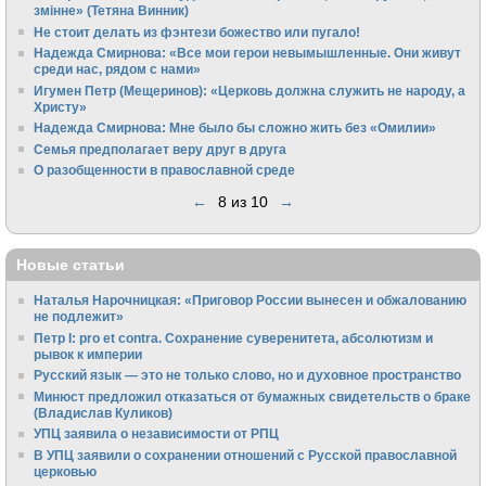
змінне» (Тетяна Винник)
Не стоит делать из фэнтези божество или пугало!
Надежда Смирнова: «Все мои герои невымышленные. Они живут
среди нас, рядом с нами»
Игумен Петр (Мещеринов): «Церковь должна служить не народу, а
Христу»
Надежда Смирнова: Мне было бы сложно жить без «Омилии»
Семья предполагает веру друг в друга
О разобщенности в православной среде
←
8 из 10
→
Новые статьи
Наталья Нарочницкая: «Приговор России вынесен и обжалованию
не подлежит»
Петр I: pro et contra. Сохранение суверенитета, абсолютизм и
рывок к империи
Русский язык — это не только слово, но и духовное пространство
Минюст предложил отказаться от бумажных свидетельств о браке
(Владислав Куликов)
УПЦ заявила о независимости от РПЦ
В УПЦ заявили о сохранении отношений с Русской православной
церковью