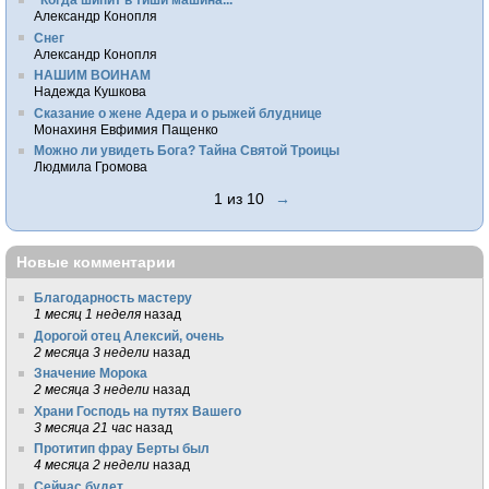
Александр Конопля
Снег
Александр Конопля
НАШИМ ВОИНАМ
Надежда Кушкова
Сказание о жене Адера и о рыжей блуднице
Монахиня Евфимия Пащенко
Можно ли увидеть Бога? Тайна Святой Троицы
Людмила Громова
1 из 10
→
Новые комментарии
Благодарность мастеру
1 месяц 1 неделя
назад
Дорогой отец Алексий, очень
2 месяца 3 недели
назад
Значение Морока
2 месяца 3 недели
назад
Храни Господь на путях Вашего
3 месяца 21 час
назад
Протитип фрау Берты был
4 месяца 2 недели
назад
Сейчас будет