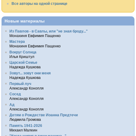
Все авторы на одной странице
Новые материалы
Из Павлов - в Савлы, или "не зная броду..."
Монахиня Евфимия Пащенко
Мастера
Монахиня Евфимия Пащенко
Вокруг Солнца
Илья Криштул
Царской Семье
Надежда Кушкова
Зовут... зовут они меня
Надежда Кушкова
Первый луч
Александр Конопля
Сосед
Александр Конопля
Ад
Александр Конопля
Детям о Рождестве Иоанна Предтечи
Людмила Громова
Память 1941-2026
Михаил Малеин
"Когда шипит в тиши машина..."