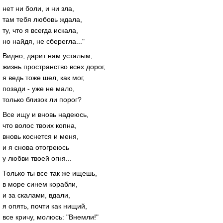
нет ни боли, и ни зла,
там тебя любовь ждала,
ту, что я всегда искала,
но найдя, не сберегла..."
Видно, дарит нам усталым,
жизнь пространство всех дорог,
я ведь тоже шел, как мог,
позади - уже не мало,
только близок ли порог?
Все ищу и вновь надеюсь,
что волос твоих копна,
вновь коснется и меня,
и я снова отогреюсь
у любви твоей огня...
Только ты все так же ищешь,
в море синем корабли,
и за скалами, вдали,
я опять, почти как нищий,
все кричу, молюсь: "Внемли!"