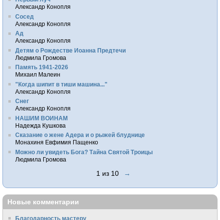
Александр Конопля
Сосед
Александр Конопля
Ад
Александр Конопля
Детям о Рождестве Иоанна Предтечи
Людмила Громова
Память 1941-2026
Михаил Малеин
"Когда шипит в тиши машина..."
Александр Конопля
Снег
Александр Конопля
НАШИМ ВОИНАМ
Надежда Кушкова
Сказание о жене Адера и о рыжей блуднице
Монахиня Евфимия Пащенко
Можно ли увидеть Бога? Тайна Святой Троицы
Людмила Громова
1 из 10
→
Новые комментарии
Благодарность мастеру