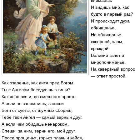
внимаешь
И видишь мир, как
будто в первый раз?
И происходит духа
обнищанье,
Но обнищанье
скверной, злом,
враждой.
Великий взлет и
миропониманье.
На каверзный вопрос
— ответ простой.
Как озаренье, как дитя пред Богом.
Ты с Ангелом беседуешь в тиши?
Как ясно все и, до смешного просто.
А если не запомнишь, запиши.
Беги от суеты, от шумных сборищ.
Тебе твой Ангел — самый верный друг.
А если чем обидишь ненароком,
Спеши за ним, верни его, мой друг.
Проси прощенья, горько плачь и кайся,