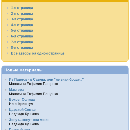
1-я страница
2-я страница
3-я страница
4-я страница
5-я страница
6-я страница
7-я страница
8-я страница
Все авторы на одной странице
Новые материалы
Из Павлов - в Савлы, или "не зная броду..."
Монахиня Евфимия Пащенко
Мастера
Монахиня Евфимия Пащенко
Вокруг Солнца
Илья Криштул
Царской Семье
Надежда Кушкова
Зовут... зовут они меня
Надежда Кушкова
Первый луч