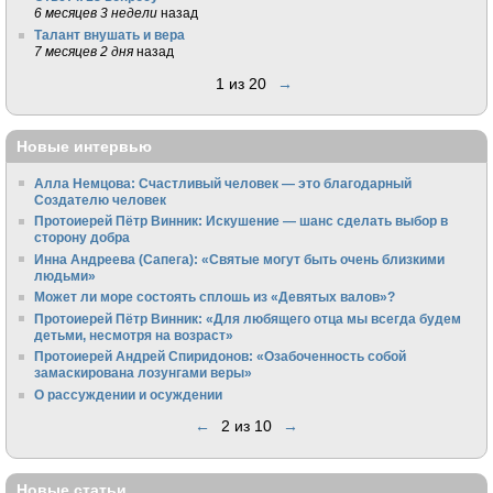
6 месяцев 3 недели
назад
Талант внушать и вера
7 месяцев 2 дня
назад
1 из 20
→
Новые интервью
Алла Немцова: Счастливый человек — это благодарный
Создателю человек
Протоиерей Пётр Винник: Искушение — шанс сделать выбор в
сторону добра
Инна Андреева (Сапега): «Святые могут быть очень близкими
людьми»
Может ли море состоять сплошь из «Девятых валов»?
Протоиерей Пётр Винник: «Для любящего отца мы всегда будем
детьми, несмотря на возраст»
Протоиерей Андрей Спиридонов: «Озабоченность собой
замаскирована лозунгами веры»
О рассуждении и осуждении
←
2 из 10
→
Новые статьи