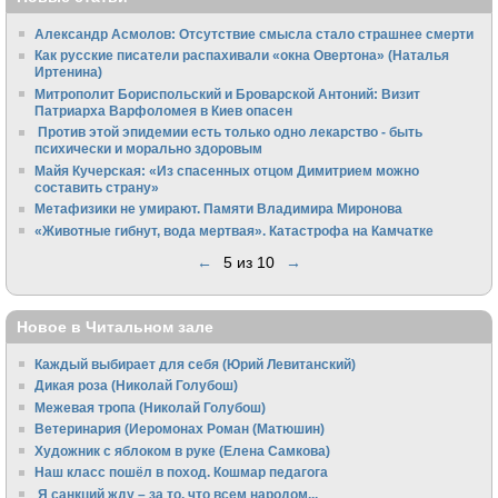
Александр Асмолов: Отсутствие смысла стало страшнее смерти
Как русские писатели распахивали «окна Овертона» (Наталья
Иртенина)
Митрополит Бориспольский и Броварской Антоний: Визит
Патриарха Варфоломея в Киев опасен
Против этой эпидемии есть только одно лекарство - быть
психически и морально здоровым
Майя Кучерская: «Из спасенных отцом Димитрием можно
составить страну»
Метафизики не умирают. Памяти Владимира Миронова
«Животные гибнут, вода мертвая». Катастрофа на Камчатке
←
5 из 10
→
Новое в Читальном зале
Каждый выбирает для себя (Юрий Левитанский)
Дикая роза (Николай Голубош)
Межевая тропа (Николай Голубош)
Ветеринария (Иеромонах Роман (Матюшин)
Художник с яблоком в руке (Елена Самкова)
Наш класс пошёл в поход. Кошмар педагога
Я санкций жду – за то, что всем народом...