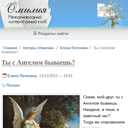
Перейти к основному содержанию
Омилия
Международный
литературный клуб
☰ Разделы сайта
Вы здесь
Главная
Авторы «Омилии»
Елена Потехина
Ты с Ангелом
бываешь?
Ты с Ангелом бываешь?
Елена Потехина
, 13/12/2013 — 19:51
Поэзия
Скажи, мой друг, ты с
Ангелом бываешь
Наедине, в тиши, в
заветный час?
Тогда же откровениям