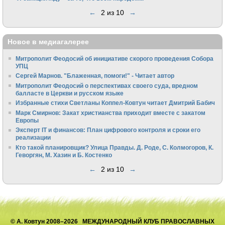
←
2 из 10
→
Новое в медиагалерее
Митрополит Феодосий об инициативе скорого проведения Собора
УПЦ
Сергей Марнов. "Блаженная, помоги!" - Читает автор
Митрополит Феодосий о перспективах своего суда, вредном
балласте в Церкви и русском языке
Избранные стихи Светланы Коппел-Ковтун читает Дмитрий Бабич
Марк Смирнов: Закат христианства приходит вместе с закатом
Европы
Эксперт IT и финансов: План цифрового контроля и сроки его
реализации
Кто такой планировщик? Улица Правды. Д. Роде, С. Колмогоров, К.
Геворгян, М. Хазин и Б. Костенко
←
2 из 10
→
© А. Ковтун 2008–2026 МЕЖДУНАРОДНЫЙ КЛУБ ПРАВОСЛАВНЫХ