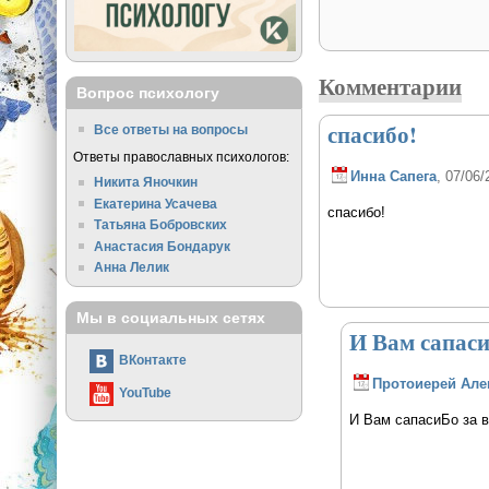
Комментарии
Вопрос психологу
спасибо!
Все ответы на вопросы
Ответы православных психологов:
Инна Сапега
, 07/06/
Никита Яночкин
Екатерина Усачева
спасибо!
Татьяна Бобровских
Анастасия Бондарук
Анна Лелик
Мы в социальных сетях
И Вам сапаси
ВКонтакте
Протоиерей Але
YouTube
И Вам сапасиБо за 