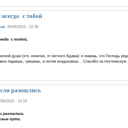
всегда с тобой
кая
, 05/06/2015 - 22:26
егда с тобой,
ской души (это, конечно, от ветхого Адама): и знаешь, что Господь ряд
равно падаешь, грешишь, а потом воздыхаешь... СпасиБо за поэтическую
если разошлись
5/06/2015 - 10:19
и разошлись
сные пути.