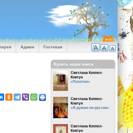
лерея
Админ
Гостевая
Купить наши книги
Светлана Коппел-
Ковтун
«Полотно»
Светлана Коппел-
Ковтун
«Я думаю по-русски»
Светлана Коппел-
Ковтун