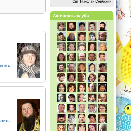
Свт. Николай Сербский
Активисты клуба
етить
етить