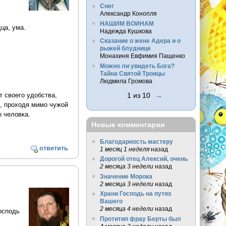
Снег
Александр Конопля
НАШИМ ВОИНАМ
ца, ума.
Надежда Кушкова
Сказание о жене Адера и о
рыжей блуднице
Монахиня Евфимия Пащенко
Можно ли увидеть Бога?
Тайна Святой Троицы
Людмила Громова
т своего удобства,
1 из 10
→
е, проходя мимо чужой
о человка.
Новые комментарии
Благодарность мастеру
ответить
1 месяц 1 неделя
назад
Дорогой отец Алексий, очень
2 месяца 3 недели
назад
Значение Морока
2 месяца 3 недели
назад
Храни Господь на путях
Вашего
2 месяца 4 недели
назад
осподь
Протитип фрау Берты был