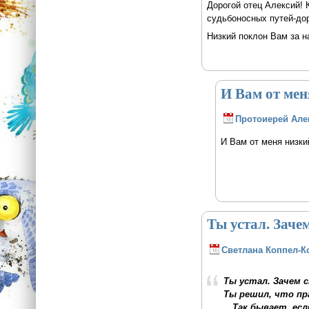
Дорогой отец Алексий! 
судьбоносных путей-дор
Низкий поклон Вам за 
И Вам от мен
Протоиерей Але
И Вам от меня низки
Ты устал. Заче
Светлана Коппел-К
Ты устал. Зачем
Ты решил, что пр
…Так бывает, есл