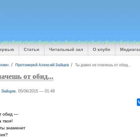
тервью
Статьи
Читальный зал
О клубе
Медиага
илии»
Протоиерей Алексий Зайцев
Ты давно не плачешь от обид...
ачешь от обид...
 Зайцев
, 05/06/2015 — 01:49
т обид —
 твоя!
 ты знаменит
тия?