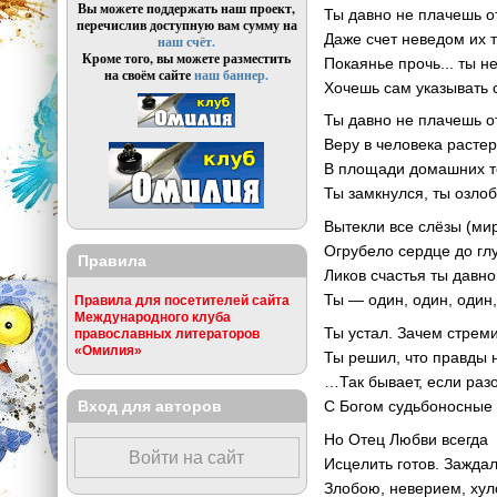
Вы можете поддержать наш проект,
Ты давно не плачешь от
перечислив доступную вам сумму на
Даже счет неведом их т
наш счёт.
Кроме того, вы можете разместить
Покаянье прочь... ты н
на своём сайте
наш баннер.
Хочешь сам указывать 
Ты давно не плачешь о
Веру в человека растер
В площади домашних т
Ты замкнулся, ты озлоб
Вытекли все слёзы (мир
Огрубело сердце до гл
Правила
Ликов счастья ты давно
Ты — один, один, один
Правила для посетителей сайта
Международного клуба
Ты устал. Зачем стрем
православных литераторов
«Омилия»
Ты решил, что правды 
…Так бывает, если раз
Вход для авторов
С Богом судьбоносные 
Но Отец Любви всегда 
Войти на сайт
Исцелить готов. Заждал
Злобою, неверием, ху