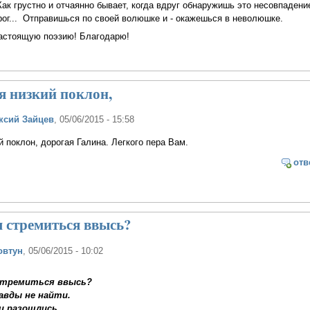
Как грустно и отчаянно бывает, когда вдруг обнаружишь это несовпадени
ог... Отправишься по своей волюшке и - окажешься в неволюшке.
настоящую поэзию! Благодарю!
я низкий поклон,
ксий Зайцев
, 05/06/2015 - 15:58
й поклон, дорогая Галина. Легкого пера Вам.
отв
м стремиться ввысь?
овтун
, 05/06/2015 - 10:02
 стремиться ввысь?
авды не найти.
и разошлись