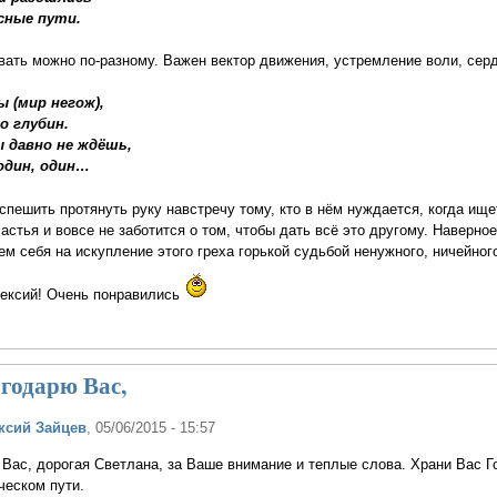
сные пути.
вать можно по-разному. Важен вектор движения, устремление воли, серд
 (мир негож),
о глубин.
 давно не ждёшь,
 один, один…
спешить протянуть руку навстречу тому, кто в нём нуждается, когда ище
частья и вовсе не заботится о том, чтобы дать всё это другому. Наверно
ем себя на искупление этого греха горькой судьбой ненужного, ничейног
лексий! Очень понравились
годарю Вас,
ксий Зайцев
, 05/06/2015 - 15:57
Вас, дорогая Светлана, за Ваше внимание и теплые слова. Храни Вас Г
ческом пути.