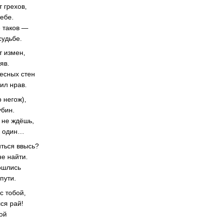
 грехов,
ебе.
е таков —
судьбе.
т измен,
яв.
есных стен
ил нрав.
 негож),
убин.
 не ждёшь,
, один…
иться ввысь?
не найти.
ошлись
пути.
с тобой,
ся рай!
лой