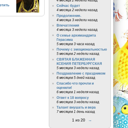
4 месяца 2 недели
назад
етить
Сейчас будет
4 месяца 2 недели
назад
Продолжение.
4 месяца 3 недели
назад
Впечатления
4 месяца 3 недели
назад
О семье архимандрита
Герасима
5 месяцев 3 часа
назад
Почему с эмоциональностью
5 месяцев 2 недели
назад
СВЯТАЯ БЛАЖЕННАЯ
КСЕНИЯ ПЕТЕРБУРГСКАЯ
5 месяцев 3 недели
назад
Поздравление с праздником
6 месяцев 5 дней
назад
Спасибо что прочли и
оценили!
6 месяцев 1 неделя
назад
Ответ к 18 вопросу
6 месяцев 3 недели
назад
Талант внушать и вера
7 месяцев 1 день
назад
1 из 20
→