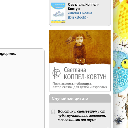
Светлана Коппел-
Ковтун
«Жена Океана
(DiskBook)»
ддержке.
Случайная цитата
Воистину, онемевшему от
чуда мучительно говорить
с оглохшими от шума.