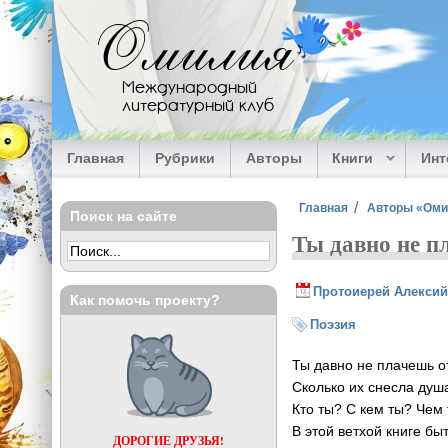
Перейти к основному содержанию
Омилия
Международный
литературный клуб
Главная
Рубрики
Авторы
Книги
Ин
Вы здесь
Главная
Авторы «Ом
Поиск на сайте
Ты давно не пл
Протоиерей Алексий
Как помочь проекту?
Поэзия
Ты давно не плачешь о
Сколько их снесла душа
Кто ты? С кем ты? Чем
В этой ветхой книге бы
ДОРОГИЕ ДРУЗЬЯ!