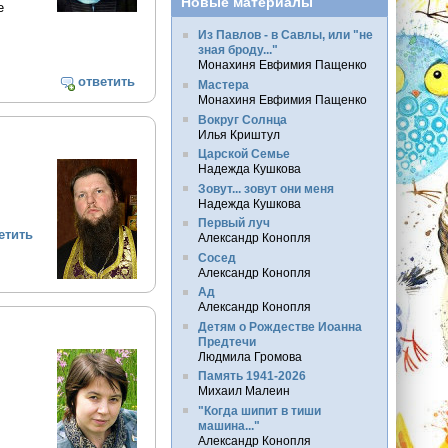
Новые материалы
е
Из Павлов - в Савлы, или "не
зная броду..."
Монахиня Евфимия Пащенко
ответить
Мастера
Монахиня Евфимия Пащенко
Вокруг Солнца
Илья Криштул
Царской Семье
Надежда Кушкова
Зовут... зовут они меня
Надежда Кушкова
Первый луч
етить
Александр Конопля
Сосед
Александр Конопля
Ад
Александр Конопля
Детям о Рождестве Иоанна
Предтечи
Людмила Громова
Память 1941-2026
Михаил Малеин
"Когда шипит в тиши
машина..."
Александр Конопля