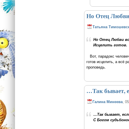
Но Отец Любви 
Татьяна Тимошевс
Но Отец Любви вс
Исцелить готов.
Вот, парадокс человече
готов исцелить, а всё 
проповедь.
…Так бывает, 
Галина Минеева
, 0
…Так бывает, есл
С Богом судьбоно