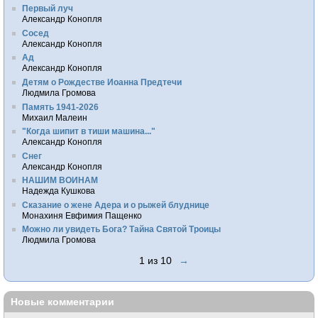
Первый луч
Александр Конопля
Сосед
Александр Конопля
Ад
Александр Конопля
Детям о Рождестве Иоанна Предтечи
Людмила Громова
Память 1941-2026
Михаил Малеин
"Когда шипит в тиши машина..."
Александр Конопля
Снег
Александр Конопля
НАШИМ ВОИНАМ
Надежда Кушкова
Сказание о жене Адера и о рыжей блуднице
Монахиня Евфимия Пащенко
Можно ли увидеть Бога? Тайна Святой Троицы
Людмила Громова
1 из 10
→
Новые комментарии