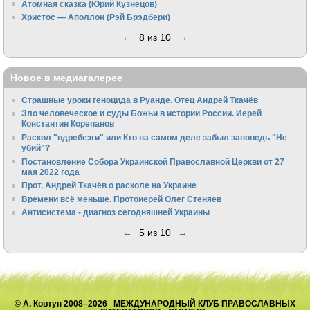
Атомная сказка (Юрий Кузнецов)
Христос — Аполлон (Рэй Брэдбери)
←
8 из 10
→
Новое в медиагалерее
Страшные уроки геноцида в Руанде. Отец Андрей Ткачёв
Зло человеческое и суды Божьи в истории России. Иерей
Константин Корепанов
Раскол "вдребезги" или Кто на самом деле забыл заповедь "Не
убий"?
Постановление Собора Украинской Православной Церкви от 27
мая 2022 года
Прот. Андрей Ткачёв о расколе на Украине
Времени всё меньше. Протоиерей Олег Стеняев
Антисистема - диагноз сегодняшней Украины
←
5 из 10
→
© А. Ковтун 2008–2026 МЕЖДУНАРОДНЫЙ КЛУБ ПРАВОСЛАВНЫХ