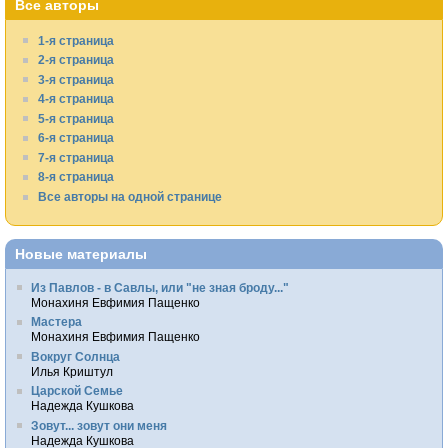
Все авторы
1-я страница
2-я страница
3-я страница
4-я страница
5-я страница
6-я страница
7-я страница
8-я страница
Все авторы на одной странице
Новые материалы
Из Павлов - в Савлы, или "не зная броду..."
Монахиня Евфимия Пащенко
Мастера
Монахиня Евфимия Пащенко
Вокруг Солнца
Илья Криштул
Царской Семье
Надежда Кушкова
Зовут... зовут они меня
Надежда Кушкова