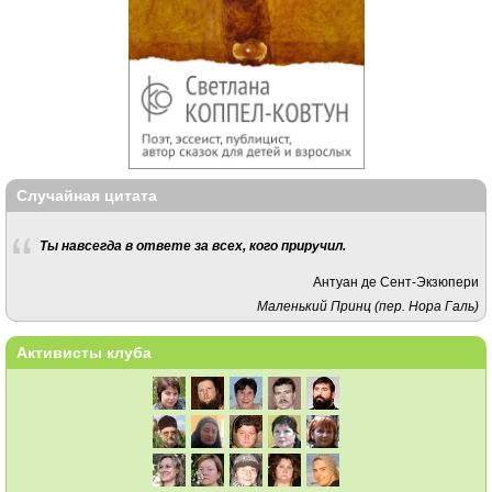
Случайная цитата
Ты на­все­гда в от­ве­те за всех, кого при­ру­чил.
Антуан де Сент-Экзюпери
Маленький Принц (пер. Нора Галь)
Активисты клуба