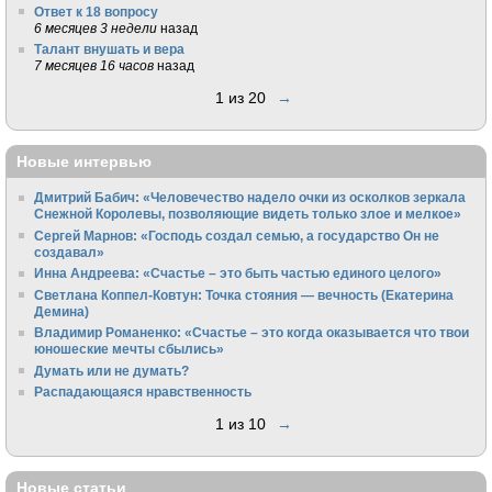
Ответ к 18 вопросу
6 месяцев 3 недели
назад
Талант внушать и вера
7 месяцев 16 часов
назад
1 из 20
→
Новые интервью
Дмитрий Бабич: «Человечество надело очки из осколков зеркала
Снежной Королевы, позволяющие видеть только злое и мелкое»
Сергей Марнов: «Господь создал семью, а государство Он не
создавал»
Инна Андреева: «Счастье – это быть частью единого целого»
Светлана Коппел-Ковтун: Точка стояния — вечность (Екатерина
Демина)
Владимир Романенко: «Счастье – это когда оказывается что твои
юношеские мечты сбылись»
Думать или не думать?
Распадающаяся нравственность
1 из 10
→
Новые статьи