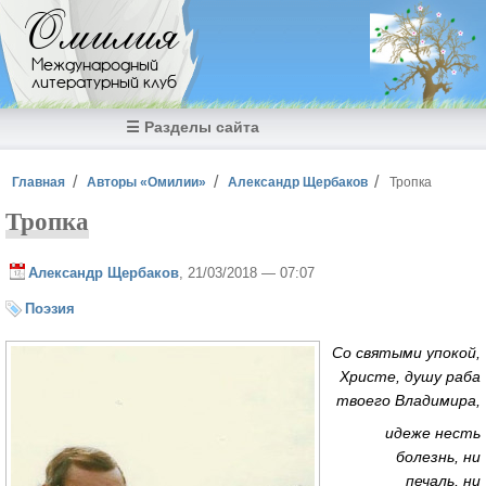
Перейти к основному содержанию
Омилия
Международный
литературный клуб
☰ Разделы сайта
Вы здесь
Главная
Авторы «Омилии»
Александр Щербаков
Тропка
Тропка
Александр Щербаков
, 21/03/2018 — 07:07
Поэзия
Со святыми упокой,
Христе, душу раба
твоего Владимира,
идеже несть
болезнь, ни
печаль, ни