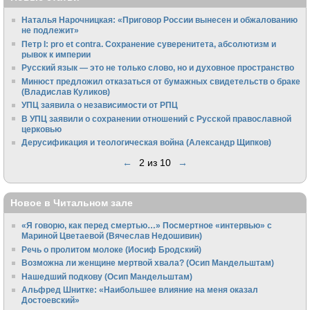
Наталья Нарочницкая: «Приговор России вынесен и обжалованию
не подлежит»
Петр I: pro et contra. Сохранение суверенитета, абсолютизм и
рывок к империи
Русский язык — это не только слово, но и духовное пространство
Минюст предложил отказаться от бумажных свидетельств о браке
(Владислав Куликов)
УПЦ заявила о независимости от РПЦ
В УПЦ заявили о сохранении отношений с Русской православной
церковью
Дерусификация и теологическая война (Александр Щипков)
←
2 из 10
→
Новое в Читальном зале
«Я говорю, как перед смертью…» Посмертное «интервью» с
Мариной Цветаевой (Вячеслав Недошивин)
Речь о пролитом молоке (Иосиф Бродский)
Возможна ли женщине мертвой хвала? (Осип Мандельштам)
Нашедший подкову (Осип Мандельштам)
Альфред Шнитке: «Наибольшее влияние на меня оказал
Достоевский»