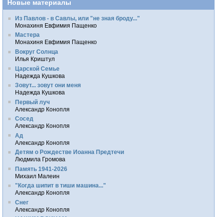
Новые материалы
Из Павлов - в Савлы, или "не зная броду..."
Монахиня Евфимия Пащенко
Мастера
Монахиня Евфимия Пащенко
Вокруг Солнца
Илья Криштул
Царской Семье
Надежда Кушкова
Зовут... зовут они меня
Надежда Кушкова
Первый луч
Александр Конопля
Сосед
Александр Конопля
Ад
Александр Конопля
Детям о Рождестве Иоанна Предтечи
Людмила Громова
Память 1941-2026
Михаил Малеин
"Когда шипит в тиши машина..."
Александр Конопля
Снег
Александр Конопля