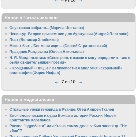
Новое в Читальном зале
Опустивши забрало... (Марина Цветаева)
Чевенгур. Второе пришествие для буржуазии (Андрей Платонов)
Поэт (Велимир Хлебников)
Может быть, Бог меня ищет... (Сергей Стратановский)
Праздник Рождества (Олеся Николаева)
Н. Я. Мандельштам: «Свою pоль в жизни я могу опpеделить так: я
была свидетельницей поэзии»
«Прощенный» Ницше? Великопостная апология «скоромной»
философии (Фарис Нофал)
←
7 из 10
→
Новое в медиагалерее
Страшные уроки геноцида в Руанде. Отец Андрей Ткачёв
Зло человеческое и суды Божьи в истории России. Иерей
Константин Корепанов
Раскол "вдребезги" или Кто на самом деле забыл заповедь "Не
убий"?
Постановление Собора Украинской Православной Церкви от 27