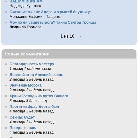
НАШИМ ВОИНАМ
Надежда Кушкова
Сказание о жене Адера и о рыжей блуднице
Монахиня Евфимия Пащенко
Можно ли увидеть Бога? Тайна Святой Троицы
Людмила Громова
1 из 10
→
Новые комментарии
Благодарность мастеру
1 месяц 1 неделя
назад
Дорогой отец Алексий, очень
2 месяца 3 недели
назад
Значение Морока
2 месяца 3 недели
назад
Храни Господь на путях Вашего
3 месяца 3 дня
назад
Протитип фрау Берты был
4 месяца 3 недели
назад
Сейчас будет
4 месяца 3 недели
назад
Продолжение.
4 месяца 3 недели
назад