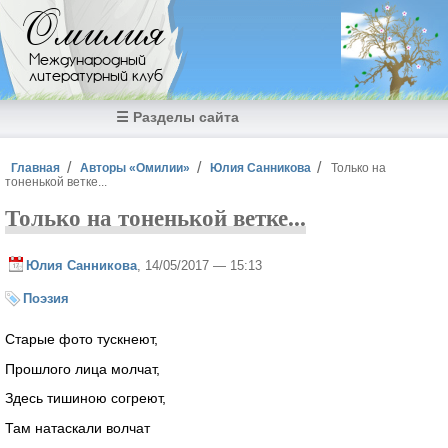
Перейти к основному содержанию
Омилия
Международный
литературный клуб
☰ Разделы сайта
Вы здесь
Главная
Авторы «Омилии»
Юлия Санникова
Только на
тоненькой ветке...
Только на тоненькой ветке...
Юлия Санникова
, 14/05/2017 — 15:13
Поэзия
Старые фото тускнеют,
Прошлого лица молчат,
Здесь тишиною согреют,
Там натаскали волчат