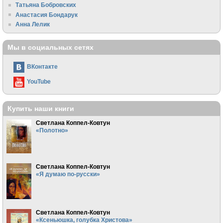
Татьяна Бобровских
Анастасия Бондарук
Анна Лелик
Мы в социальных сетях
ВКонтакте
YouTube
Купить наши книги
Светлана Коппел-Ковтун
«Полотно»
Светлана Коппел-Ковтун
«Я думаю по-русски»
Светлана Коппел-Ковтун
«Ксеньюшка, голубка Христова»