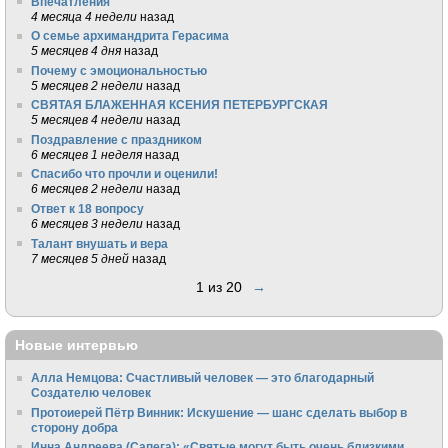
Впечатления
4 месяца 4 недели
назад
О семье архимандрита Герасима
5 месяцев 4 дня
назад
Почему с эмоциональностью
5 месяцев 2 недели
назад
СВЯТАЯ БЛАЖЕННАЯ КСЕНИЯ ПЕТЕРБУРГСКАЯ
5 месяцев 4 недели
назад
Поздравление с праздником
6 месяцев 1 неделя
назад
Спасибо что прочли и оценили!
6 месяцев 2 недели
назад
Ответ к 18 вопросу
6 месяцев 3 недели
назад
Талант внушать и вера
7 месяцев 5 дней
назад
1 из 20
→
Новые интервью
Алла Немцова: Счастливый человек — это благодарный
Создателю человек
Протоиерей Пётр Винник: Искушение — шанс сделать выбор в
сторону добра
Инна Андреева (Сапега): «Святые могут быть очень близкими