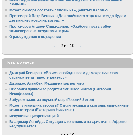
людьми»
Может ли море состоять сплошь из «Девятых валов»?
Протоиерей Пётр Винник: «Для любящего отца мы всегда будем
детьми, несмотря на возраст»
Протоиерей Андрей Спиридонов: «Озабоченность собой
замаскирована лозунгами веры»
О рассуждении и осуждении
←
2 из 10
→
Новые статьи
Дмитрий Косырев: «Во имя свободы всем демократическим
странам велят ввести цензуру»
Джорджо Агамбен. Медицина как религия
Силовики пришли за родителями школьников (Виктория
Никифорова)
Забудем казнь за вкусный сыр (Георгий Зотов)
Может ли машина творить? Стихи, музыка и картины, написанные
компьютером (Екатерина Никитина)
Искушение цифровизацией
Владимир Легойда: Ситуация с гонениями на христиан в Африке
не улучшается
←
4 из 10
→