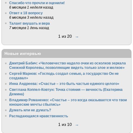
Спасибо что прочли и оценили!
6 месяцев 1 неделя
назад
Ответ к 18 вопросу
6 месяцев 3 недели
назад
Талант внушать и вера
7 месяцев 1 день
назад
1 из 20
→
Новые интервью
Дмитрий Бабич: «Человечество надело очки из осколков зеркала
Снежной Королевы, позволяющие видеть только злое и мелкое»
Сергей Марнов: «Господь создал семью, а государство Он не
создавал»
Инна Андреева: «Счастье – это быть частью единого целого»
Светлана Коппел-Ковтун: Точка стояния — вечность (Екатерина
Демина)
Владимир Романенко: «Счастье – это когда оказывается что твои
юношеские мечты сбылись»
Думать или не думать?
Распадающаяся нравственность
1 из 10
→