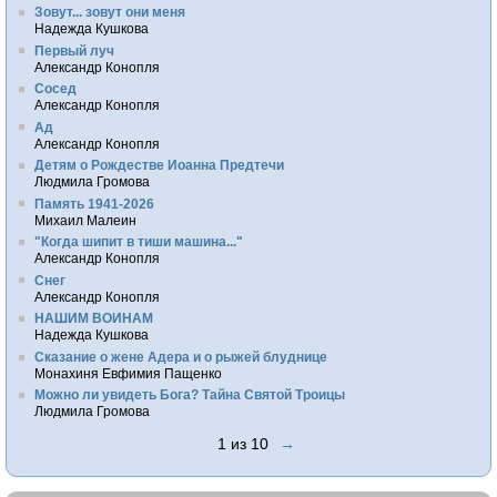
Зовут... зовут они меня
Надежда Кушкова
Первый луч
Александр Конопля
Сосед
Александр Конопля
Ад
Александр Конопля
Детям о Рождестве Иоанна Предтечи
Людмила Громова
Память 1941-2026
Михаил Малеин
"Когда шипит в тиши машина..."
Александр Конопля
Снег
Александр Конопля
НАШИМ ВОИНАМ
Надежда Кушкова
Сказание о жене Адера и о рыжей блуднице
Монахиня Евфимия Пащенко
Можно ли увидеть Бога? Тайна Святой Троицы
Людмила Громова
1 из 10
→