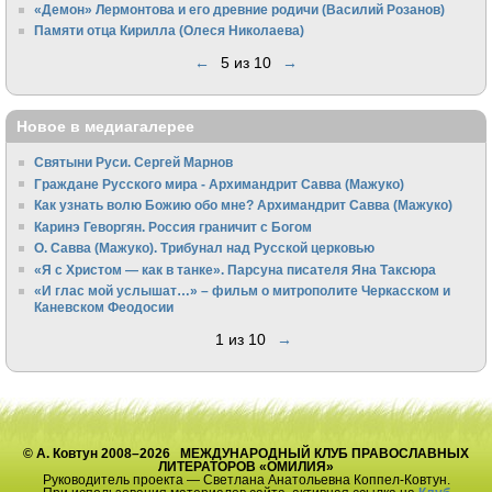
«Демон» Лермонтова и его древние родичи (Василий Розанов)
Памяти отца Кирилла (Олеся Николаева)
←
5 из 10
→
Новое в медиагалерее
Святыни Руси. Сергей Марнов
Граждане Русского мира - Архимандрит Савва (Мажуко)
Как узнать волю Божию обо мне? Архимандрит Савва (Мажуко)
Каринэ Геворгян. Россия граничит с Богом
О. Савва (Мажуко). Трибунал над Русской церковью
«Я с Христом — как в танке». Парсуна писателя Яна Таксюра
«И глас мой услышат…» – фильм о митрополите Черкасском и
Каневском Феодосии
1 из 10
→
© А. Ковтун 2008–2026 МЕЖДУНАРОДНЫЙ КЛУБ ПРАВОСЛАВНЫХ
ЛИТЕРАТОРОВ «ОМИЛИЯ»
Руководитель проекта — Светлана Анатольевна Коппел-Ковтун.