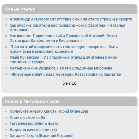
Новые статьи
Александр Асмолов: Отсутствие смысла стало страшнее смерти
Как русские писатели распахивали «окна Овертона» (Наталья
Иртенина)
Митрополит Бориспольский и Броварской Антоний: Визит
Патриарха Варфоломея в Киев опасен
Против этой эпидемии есть только одно лекарство - быть
психически и морально здоровым
Майя Кучерская: «Из спасенных отцом Димитрием можно
составить страну»
Метафизики не умирают. Памяти Владимира Миронова
«Животные гибнут, вода мертвая». Катастрофа на Камчатке
←
5 из 10
→
Новое в Читальном зале
Полюбите живого Христа (Юрий Кузнецов)
Плач о самом себе
Ты зачем полюбила поэта
Надоело качаться листку
Загадки Гоголя (Василий Розанов)