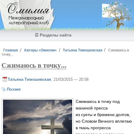
Перейти к основному содержанию
Омилия
Международный
литературный клуб
☰ Разделы сайта
Вы здесь
Главная
Авторы «Омилии»
Татьяна Тимошевская
Сжимаюсь в
точку...
Сжимаюсь в точку...
Татьяна Тимошевская
, 21/03/2015 — 20:58
Поэзия
Сжимаюсь в точку под
махиной пресса
из суеты и бремени долгов,
но Словом Вечного вплетаю
в ткань прогресса