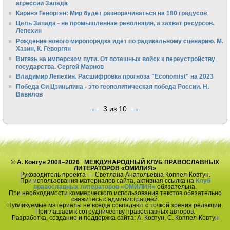
агрессии Запада
Каринэ Геворгян: Мир будет разворачиваться на 180 градусов
Цель Запада - не промышленная революция, а захват ресурсов.
Лепехин
Рождение нового миропорядка идёт по радикальному сценарию. М.
Хазин, К. Геворгян
Витязь на имперском пути. От потешных войск к переустройству
государства. Сергей Марнов
Владимир Лепехин. Расшифровка прогноза "Economist" на 2023
Победа Си Цзиньпина - это геополитическая победа России. Н.
Вавилов
←
3 из 10
→
© А. Ковтун 2008–2026 МЕЖДУНАРОДНЫЙ КЛУБ ПРАВОСЛАВНЫХ
ЛИТЕРАТОРОВ «ОМИЛИЯ»
Руководитель проекта — Светлана Анатольевна Коппел-Ковтун.
При использования материалов сайта, активная ссылка на
Клуб
православных литераторов «ОМИЛИЯ»
обязательна.
При необходимости коммерческого использования текстов обязательно
свяжитесь с администрацией.
Публикуемые материалы не всегда совпадают с точкой зрения редакции.
Приглашаем к сотрудничеству православных авторов.
Разработка, создание и поддержка сайта: А. Ковтун, С. Коппел-Ковтун