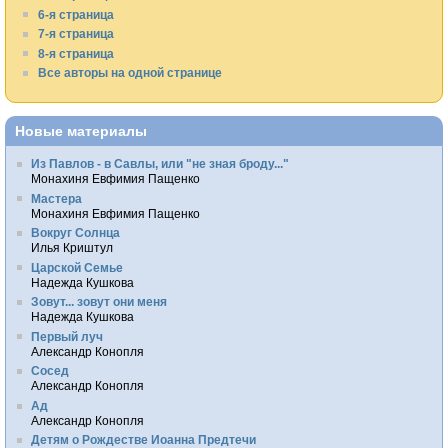
6-я страница
7-я страница
8-я страница
Все авторы на одной странице
Новые материалы
Из Павлов - в Савлы, или "не зная броду..."
Монахиня Евфимия Пащенко
Мастера
Монахиня Евфимия Пащенко
Вокруг Солнца
Илья Криштул
Царской Семье
Надежда Кушкова
Зовут... зовут они меня
Надежда Кушкова
Первый луч
Александр Конопля
Сосед
Александр Конопля
Ад
Александр Конопля
Детям о Рождестве Иоанна Предтечи