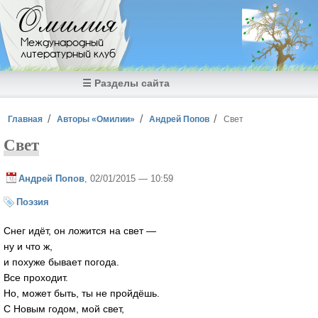
Перейти к основному содержанию
Омилия
Международный
литературный клуб
☰ Разделы сайта
Вы здесь
Главная
Авторы «Омилии»
Андрей Попов
Свет
Свет
Андрей Попов
, 02/01/2015 — 10:59
Поэзия
Снег идёт, он ложится на свет —
ну и что ж,
и похуже бывает погода.
Все проходит.
Но, может быть, ты не пройдёшь.
С Новым годом, мой свет,