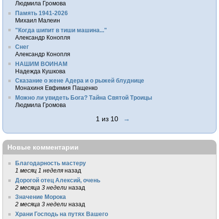
Людмила Громова
Память 1941-2026
Михаил Малеин
"Когда шипит в тиши машина..."
Александр Конопля
Снег
Александр Конопля
НАШИМ ВОИНАМ
Надежда Кушкова
Сказание о жене Адера и о рыжей блуднице
Монахиня Евфимия Пащенко
Можно ли увидеть Бога? Тайна Святой Троицы
Людмила Громова
1 из 10
→
Новые комментарии
Благодарность мастеру
1 месяц 1 неделя
назад
Дорогой отец Алексий, очень
2 месяца 3 недели
назад
Значение Морока
2 месяца 3 недели
назад
Храни Господь на путях Вашего