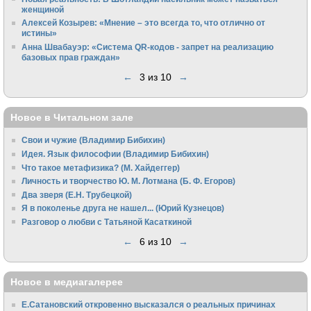
женщиной
Алексей Козырев: «Мнение – это всегда то, что отлично от
истины»
Анна Швабауэр: «Система QR-кодов - запрет на реализацию
базовых прав граждан»
←
3 из 10
→
Новое в Читальном зале
Свои и чужие (Владимир Бибихин)
Идея. Язык философии (Владимир Бибихин)
Что такое метафизика? (М. Хайдеггер)
Личность и творчество Ю. М. Лотмана (Б. Ф. Егоров)
Два зверя (Е.Н. Трубецкой)
Я в поколенье друга не нашел... (Юрий Кузнецов)
Разговор о любви с Татьяной Касаткиной
←
6 из 10
→
Новое в медиагалерее
Е.Сатановский откровенно высказался о реальных причинах