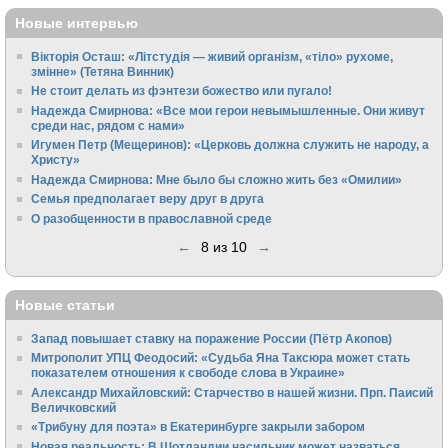
Новые интервью
Вікторія Осташ: «Літстудія — живий організм, «тіло» рухоме,
змінне» (Тетяна Винник)
Не стоит делать из фэнтези божество или пугало!
Надежда Смирнова: «Все мои герои невымышленные. Они живут
среди нас, рядом с нами»
Игумен Петр (Мещеринов): «Церковь должна служить не народу, а
Христу»
Надежда Смирнова: Мне было бы сложно жить без «Омилии»
Семья предполагает веру друг в друга
О разобщенности в православной среде
←
8 из 10
→
Новые статьи
Запад повышает ставку на поражение России (Пётр Акопов)
Митрополит УПЦ Феодосий: «Судьба Яна Таксюра может стать
показателем отношения к свободе слова в Украине»
Алек­сандр Михайловский: Старчество в нашей жизни. Прп. Паисий
Величковский
«Трибуну для поэта» в Екатеринбурге закрыли забором
Новая реальность: В Шотландии насильник может назваться