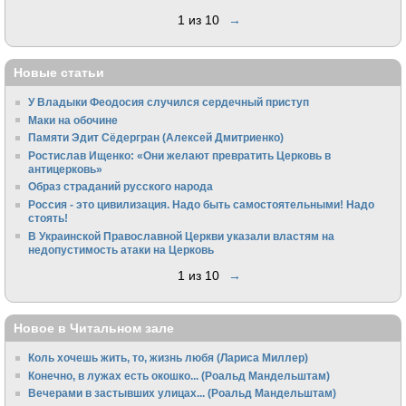
1 из 10
→
Новые статьи
У Владыки Феодосия случился сердечный приступ
Маки на обочине
Памяти Эдит Сёдергран (Алексей Дмитриенко)
Ростислав Ищенко: «Они желают превратить Церковь в
антицерковь»
Образ страданий русского народа
Россия - это цивилизация. Надо быть самостоятельными! Надо
стоять!
В Украинской Православной Церкви указали властям на
недопустимость атаки на Церковь
1 из 10
→
Новое в Читальном зале
Коль хочешь жить, то, жизнь любя (Лариса Миллер)
Конечно, в лужах есть окошко... (Роальд Мандельштам)
Вечерами в застывших улицах... (Роальд Мандельштам)