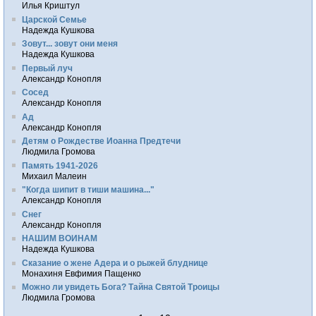
Илья Криштул
Царской Семье
Надежда Кушкова
Зовут... зовут они меня
Надежда Кушкова
Первый луч
Александр Конопля
Сосед
Александр Конопля
Ад
Александр Конопля
Детям о Рождестве Иоанна Предтечи
Людмила Громова
Память 1941-2026
Михаил Малеин
"Когда шипит в тиши машина..."
Александр Конопля
Снег
Александр Конопля
НАШИМ ВОИНАМ
Надежда Кушкова
Сказание о жене Адера и о рыжей блуднице
Монахиня Евфимия Пащенко
Можно ли увидеть Бога? Тайна Святой Троицы
Людмила Громова