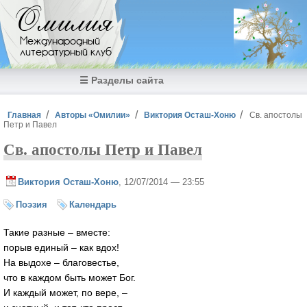
Перейти к основному содержанию
Омилия
Международный
литературный клуб
☰ Разделы сайта
Вы здесь
Главная
Авторы «Омилии»
Виктория Осташ-Хоню
Св. апостолы
Петр и Павел
Св. апостолы Петр и Павел
Виктория Осташ-Хоню
, 12/07/2014 — 23:55
Поэзия
Календарь
Такие разные – вместе:
порыв единый – как вдох!
На выдохе – благовестье,
что в каждом быть может Бог.
И каждый может, по вере, –