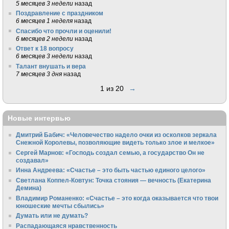
5 месяцев 3 недели
назад
Поздравление с праздником
6 месяцев 1 неделя
назад
Спасибо что прочли и оценили!
6 месяцев 2 недели
назад
Ответ к 18 вопросу
6 месяцев 3 недели
назад
Талант внушать и вера
7 месяцев 3 дня
назад
1 из 20
→
Новые интервью
Дмитрий Бабич: «Человечество надело очки из осколков зеркала
Снежной Королевы, позволяющие видеть только злое и мелкое»
Сергей Марнов: «Господь создал семью, а государство Он не
создавал»
Инна Андреева: «Счастье – это быть частью единого целого»
Светлана Коппел-Ковтун: Точка стояния — вечность (Екатерина
Демина)
Владимир Романенко: «Счастье – это когда оказывается что твои
юношеские мечты сбылись»
Думать или не думать?
Распадающаяся нравственность