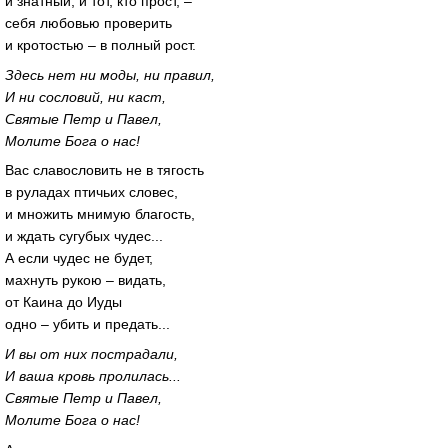
и знатный, и тот, кто прост, –
себя любовью проверить
и кротостью – в полный рост.
Здесь нет ни моды, ни правил,
И ни сословий, ни каст,
Святые Петр и Павел,
Молите Бога о нас!
Вас славословить не в тягость
в руладах птичьих словес,
и множить мнимую благость,
и ждать сугубых чудес...
А если чудес не будет,
махнуть рукою – видать,
от Каина до Иуды
одно – убить и предать...
И вы от них пострадали,
И ваша кровь пролилась...
Святые Петр и Павел,
Молите Бога о нас!