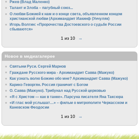
Ржев (Влад Маленко)
Талант и Злоба – пагубный союз...
О любви Божией к нам и о конце света, объявленном концом
христианской любви (Архимандрит Иакинф (Унчуляк)
Игорь Волгин: «Пророчества Достоевского о судьбе России
сбываются»
1 из 10
→
Новое в медиагалерее
Святыни Руси. Сергей Марнов
Граждане Русского мира - Архимандрит Савва (Мажуко)
Как узнать волю Божию обо мне? Архимандрит Савва (Мажуко)
Каринэ Геворгян. Россия граничит с Богом
О. Савва (Мажуко). Трибунал над Русской церковью
«Я с Христом — как в танке». Парсуна писателя Яна Таксюра
«И глас мой услышат…» – фильм о митрополите Черкасском и
Каневском Феодосии
1 из 10
→