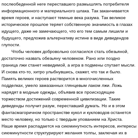
послеобеденной неге переставшего размышлять потребителя
информационного и материального шлака. Так заканчивается
время героев, и наступают темные века разума. Так великое
историческое прошлое теряет собственную значимость в глазах
идущего, даже не замечающего, что его тем самым лишили и
будущего, предложив альтернативу истине в виде дивидендов
глупости.
Чтобы человек добровольно согласился стать обезьяной,
достаточно назвать обезьяну человеком. Рано или поздно
граница лжи станет невидимой, а игра в подмены спутает мысли.
И снова кто-то, хитро улыбнувшись, скажет, что так и было.
Память великих героев растворится в многочисленных
подделках, умело замазанных глянцевым лаком лжи. Ложь
нарядят в модные одежды, объявив все происходящее
торжеством достижений современной цивилизации. Такие
дивиденды получит разум, переставший думать. Но и в этом
фантасмагоричном пространстве кукол и кукловодов останется
место человеку, но только с твердым упованием на Христа.
Наше время распадается на сиюминутность интересов, интересы
сиюминутности структурируют желания толпы, заключая их в