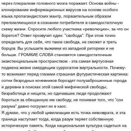
через плюрализм головного мозга поражает. Основа войны -
клонирование информационных вирусов на основе особого
языка пропагандистских мантр, поразительным образом
преломляющихся в сознании потребителя в самодостаточную
схему жизни. Спросите любого участника «революции», за что он
борется? Ответ прозвучит один: "свобода". При этом точно
определить для себя, что такое свобода, не сможет и треть
борцов. Вы услышите выжимки из западной риторики и не
больше. ГРОМКИЕ СЛОВА становятся самодостаточным
экзистенциальным пространством - эта самая виртуозная
подмена жизни смердящим суррогатом виртуальности. Почему-
то возникает перед глазами страшная футуристическая картинка:
сотни безродных кочевников бороздят полузаброшенные города
и деревни в поисках этой самой мифической свободы,
безработица и нищета, но одичавшие люди продолжают
бороться за обещанную им свободу, не понимая того, что "сон
разума" давно погрузил их в хаос.
Я думаю, что у любой цивилизации есть точка невозврата, и эта
граница наступает тогда, когда разум теряет собственную
историческую память. Когда национальная культура садиться на