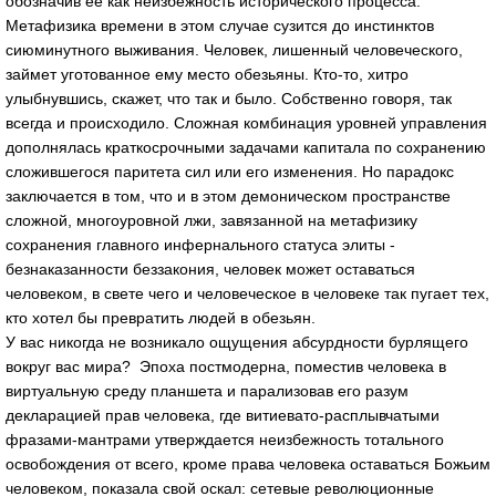
обозначив ее как неизбежность исторического процесса.
Метафизика времени в этом случае сузится до инстинктов
сиюминутного выживания. Человек, лишенный человеческого,
займет уготованное ему место обезьяны. Кто-то, хитро
улыбнувшись, скажет, что так и было. Собственно говоря, так
всегда и происходило. Сложная комбинация уровней управления
дополнялась краткосрочными задачами капитала по сохранению
сложившегося паритета сил или его изменения. Но парадокс
заключается в том, что и в этом демоническом пространстве
сложной, многоуровной лжи, завязанной на метафизику
сохранения главного инфернального статуса элиты -
безнаказанности беззакония, человек может оставаться
человеком, в свете чего и человеческое в человеке так пугает тех,
кто хотел бы превратить людей в обезьян.
У вас никогда не возникало ощущения абсурдности бурлящего
вокруг вас мира? Эпоха постмодерна, поместив человека в
виртуальную среду планшета и парализовав его разум
декларацией прав человека, где витиевато-расплывчатыми
фразами-мантрами утверждается неизбежность тотального
освобождения от всего, кроме права человека оставаться Божьим
человеком, показала свой оскал: сетевые революционные