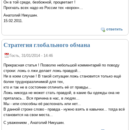
Он в той среде, безбожной, процветает !
Прогнать всех надо из России тех «ворон»…
Анатолий Никушин.
15.02.2011.
ответить
Стратегия глобального обмана
Гость
, 31/01/2014 - 14:46
Прекрасная статья ! Позволю небольшой комментарий по поводу
строки: ложь о лжи делает ложь правдой...
Ни в коем случае ! В такой ситуации ложь становится только ещё
более трудноразличимой для тех,
кто и так не в состоянии отличить её от правды...
Ложь никогда не может стать правдой, в какие бы одежды она не
пряталась... Вся причина в нас, в людях...
Мы - или способны её распознать или нет...
В данной строке слово - правда - нужно взять в кавычки... тогда всё
становится на свои места...
С уважением , Анатолий Никушин.