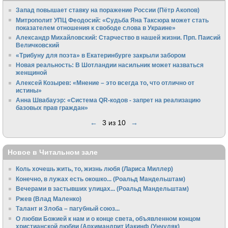
Запад повышает ставку на поражение России (Пётр Акопов)
Митрополит УПЦ Феодосий: «Судьба Яна Таксюра может стать
показателем отношения к свободе слова в Украине»
Алек­сандр Михайловский: Старчество в нашей жизни. Прп. Паисий
Величковский
«Трибуну для поэта» в Екатеринбурге закрыли забором
Новая реальность: В Шотландии насильник может назваться
женщиной
Алексей Козырев: «Мнение – это всегда то, что отлично от
истины»
Анна Швабауэр: «Система QR-кодов - запрет на реализацию
базовых прав граждан»
←
3 из 10
→
Новое в Читальном зале
Коль хочешь жить, то, жизнь любя (Лариса Миллер)
Конечно, в лужах есть окошко... (Роальд Мандельштам)
Вечерами в застывших улицах... (Роальд Мандельштам)
Ржев (Влад Маленко)
Талант и Злоба – пагубный союз...
О любви Божией к нам и о конце света, объявленном концом
христианской любви (Архимандрит Иакинф (Унчуляк)