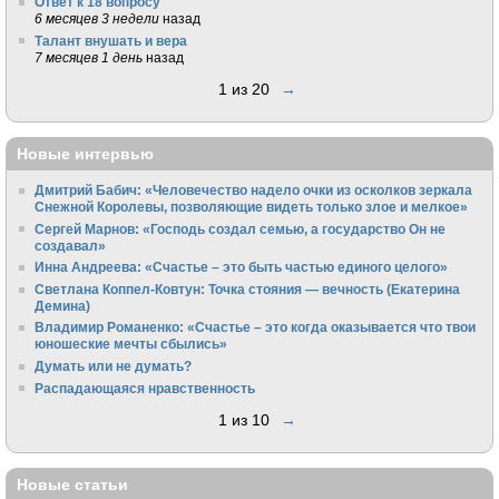
Ответ к 18 вопросу
6 месяцев 3 недели
назад
Талант внушать и вера
7 месяцев 1 день
назад
1 из 20
→
Новые интервью
Дмитрий Бабич: «Человечество надело очки из осколков зеркала
Снежной Королевы, позволяющие видеть только злое и мелкое»
Сергей Марнов: «Господь создал семью, а государство Он не
создавал»
Инна Андреева: «Счастье – это быть частью единого целого»
Светлана Коппел-Ковтун: Точка стояния — вечность (Екатерина
Демина)
Владимир Романенко: «Счастье – это когда оказывается что твои
юношеские мечты сбылись»
Думать или не думать?
Распадающаяся нравственность
1 из 10
→
Новые статьи