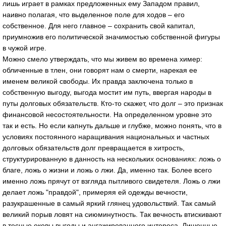
лишь играет в рамках предложенных ему Западом правил,
наивно полагая, что выделенное поле для ходов – его
собственное. Для него главное – сохранить свой капитал,
приумножив его политической значимостью собственной фигуры
в чужой игре.
Можно смело утверждать, что мы живем во времена химер:
обличенные в тлен, они говорят нам о смерти, нарекая ее
именем великой свободы. Их правда заключена только в
собственную выгоду, выгода мостит им путь, ввергая народы в
путы долговых обязательств. Кто-то скажет, что долг – это признак
финансовой несостоятельности. На определенном уровне это
так и есть. Но если капнуть дальше и глубже, можно понять, что в
условиях постоянного наращивания национальных и частных
долговых обязательств долг превращается в хитрость,
структурированную в данность на нескольких основаниях: ложь о
благе, ложь о жизни и ложь о лжи. Да, именно так. Более всего
именно ложь прячут от взгляда пытливого свидетеля. Ложь о лжи
делает ложь "правдой", примеряя ей одежды вечности,
разукрашенные в самый яркий глянец удовольствий. Так самый
великий порыв ловят на сиюминутность. Так вечность втискивают
в тесные оковы выгоды и ангажированного интереса. Лишенные