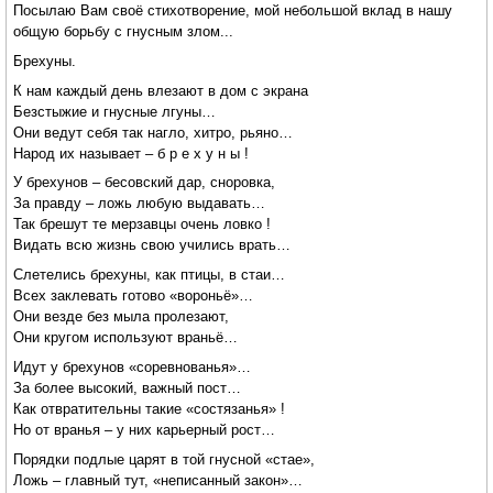
Посылаю Вам своё стихотворение, мой небольшой вклад в нашу
общую борьбу с гнусным злом...
Брехуны.
К нам каждый день влезают в дом с экрана
Безстыжие и гнусные лгуны…
Они ведут себя так нагло, хитро, рьяно…
Народ их называет – б р е х у н ы !
У брехунов – бесовский дар, сноровка,
За правду – ложь любую выдавать…
Так брешут те мерзавцы очень ловко !
Видать всю жизнь свою учились врать…
Слетелись брехуны, как птицы, в стаи…
Всех заклевать готово «вороньё»…
Они везде без мыла пролезают,
Они кругом используют враньё…
Идут у брехунов «соревнованья»…
За более высокий, важный пост…
Как отвратительны такие «состязанья» !
Но от вранья – у них карьерный рост…
Порядки подлые царят в той гнусной «стае»,
Ложь – главный тут, «неписанный закон»…