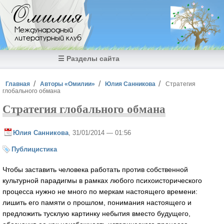
Перейти к основному содержанию
Омилия
Международный
литературный клуб
☰ Разделы сайта
Вы здесь
Главная
Авторы «Омилии»
Юлия Санникова
Стратегия
глобального обмана
Стратегия глобального обмана
Юлия Санникова
, 31/01/2014 — 01:56
Публицистика
Чтобы заставить человека работать против собственной
культурной парадигмы в рамках любого психоисторического
процесса нужно не много по меркам настоящего времени:
лишить его памяти о прошлом, понимания настоящего и
предложить тусклую картинку небытия вместо будущего,