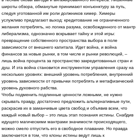
широты обзора, обманутые принимают конъюнктуру за путь,
следуя уготованной им роли должников химер. Химеры
услужливо предлагают выход: кредитование не ограниченного
желания потреблять, но логика разума, освобожденного от мантр
либерализма, однозначно вскрывает тайну и этой игры:
превращение собственного пространства выбора в поле
зависимости от внешнего капитала. Идет война, и война
финансов за новые рынки, в том числе и рынки революций, –
лишь война процента за пространство закредитованных стран и
душ. И эта война становится инструментом управления сразу на
нескольких уровнях: внешний уровень потребления, внутренний
уровень зависимости от привычки потреблять и метафизический
уровень духовного рабства.
Чтобы подменить подлинные ценности ложными, не нужно
скрывать правду, достаточно предложить альтернативные пути,
раскрасив их в заманчивые цвета свобод и объявив всем, что
каждый новый выбор – это лишь этап познания истины. Снабдив
идущего магическими мантрами значимости происходящего,
можно смело отпустить его в свободное плавание. Но правда
заключается в том, что клоны истины ведут лишь к