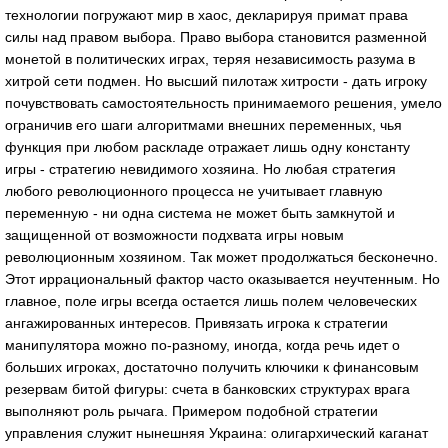
технологии погружают мир в хаос, декларируя примат права
силы над правом выбора. Право выбора становится разменной
монетой в политических играх, теряя независимость разума в
хитрой сети подмен. Но высший пилотаж хитрости - дать игроку
почувствовать самостоятельность принимаемого решения, умело
ограничив его шаги алгоритмами внешних переменных, чья
функция при любом раскладе отражает лишь одну константу
игры - стратегию невидимого хозяина. Но любая стратегия
любого революционного процесса не учитывает главную
переменную - ни одна система не может быть замкнутой и
защищенной от возможности подхвата игры новым
революционным хозяином. Так может продолжаться бесконечно.
Этот иррациональный фактор часто оказывается неучтенным. Но
главное, поле игры всегда остается лишь полем человеческих
ангажированных интересов. Привязать игрока к стратегии
манипулятора можно по-разному, иногда, когда речь идет о
больших игроках, достаточно получить ключики к финансовым
резервам битой фигуры: счета в банковских структурах врага
выполняют роль рычага. Примером подобной стратегии
управления служит нынешняя Украина: олигархический каганат