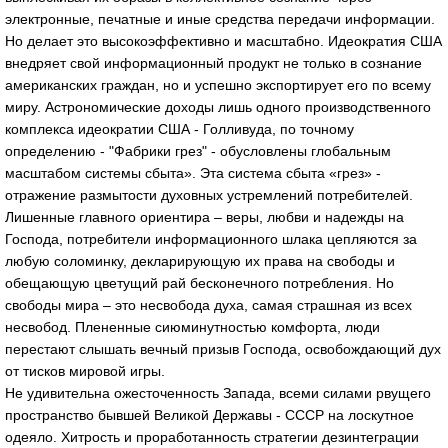
электронные, печатные и иные средства передачи информации.
Но делает это высокоэффективно и масштабно. Идеократия США
внедряет свой информационный продукт не только в сознание
американских граждан, но и успешно экспортирует его по всему
миру. Астрономические доходы лишь одного производственного
комплекса идеократии США - Голливуда, по точному
определению - "Фабрики грез" - обусловлены глобальным
масштабом системы сбыта». Эта система сбыта «грез» -
отражение размытости духовных устремлений потребителей.
Лишенные главного ориентира – веры, любви и надежды на
Господа, потребители информационного шлака цепляются за
любую соломинку, декларирующую их права на свободы и
обещающую цветущий рай бесконечного потребления. Но
свободы мира – это несвобода духа, самая страшная из всех
несвобод. Плененные сиюминутностью комфорта, люди
перестают слышать вечный призыв Господа, освобождающий дух
от тисков мировой игры.
Не удивительна ожесточенность Запада, всеми силами рвущего
пространство бывшей Великой Державы - СССР на лоскутное
одеяло. Хитрость и проработанность стратегии дезинтеграции