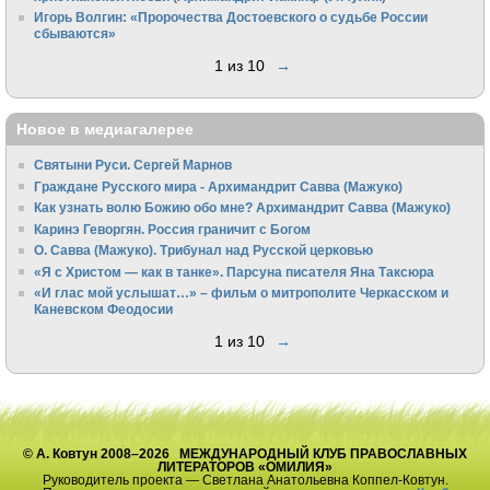
Игорь Волгин: «Пророчества Достоевского о судьбе России
сбываются»
1 из 10
→
Новое в медиагалерее
Святыни Руси. Сергей Марнов
Граждане Русского мира - Архимандрит Савва (Мажуко)
Как узнать волю Божию обо мне? Архимандрит Савва (Мажуко)
Каринэ Геворгян. Россия граничит с Богом
О. Савва (Мажуко). Трибунал над Русской церковью
«Я с Христом — как в танке». Парсуна писателя Яна Таксюра
«И глас мой услышат…» – фильм о митрополите Черкасском и
Каневском Феодосии
1 из 10
→
© А. Ковтун 2008–2026 МЕЖДУНАРОДНЫЙ КЛУБ ПРАВОСЛАВНЫХ
ЛИТЕРАТОРОВ «ОМИЛИЯ»
Руководитель проекта — Светлана Анатольевна Коппел-Ковтун.