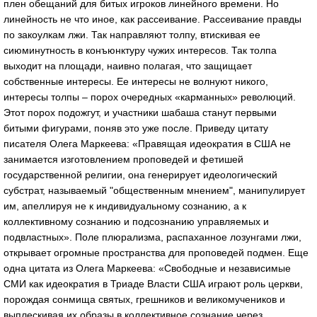
плен обещаний для битых игроков линейного времени. Но
линейность не что иное, как рассеивание. Рассеивание правды
по закоулкам лжи. Так направляют толпу, втискивая ее
сиюминутность в конъюнктуру чужих интересов. Так толпа
выходит на площади, наивно полагая, что защищает
собственные интересы. Ее интересы не волнуют никого,
интересы толпы – порох очередных «карманных» революций.
Этот порох подожгут, и участники шабаша станут первыми
битыми фигурами, поняв это уже после. Приведу цитату
писателя Олега Маркеева: «Правящая идеократия в США не
занимается изготовлением проповедей и фетишей
государственной религии, она генерирует идеологический
субстрат, называемый "общественным мнением", манипулирует
им, апеллируя не к индивидуальному сознанию, а к
коллективному сознанию и подсознанию управляемых и
подвластных». Поле плюрализма, распаханное лозунгами лжи,
открывает огромные пространства для проповедей подмен. Еще
одна цитата из Олега Маркеева: «Свободные и независимые
СМИ как идеократия в Триаде Власти США играют роль церкви,
порождая сонмища святых, грешников и великомучеников и
выплескивая их образы в коллективное сознание через