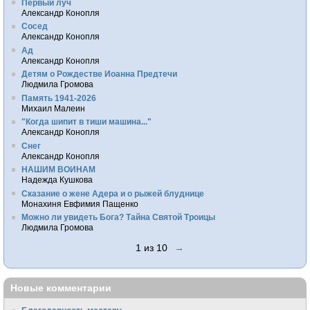
Первый луч
Александр Конопля
Сосед
Александр Конопля
Ад
Александр Конопля
Детям о Рождестве Иоанна Предтечи
Людмила Громова
Память 1941-2026
Михаил Малеин
"Когда шипит в тиши машина..."
Александр Конопля
Снег
Александр Конопля
НАШИМ ВОИНАМ
Надежда Кушкова
Сказание о жене Адера и о рыжей блуднице
Монахиня Евфимия Пащенко
Можно ли увидеть Бога? Тайна Святой Троицы
Людмила Громова
1 из 10
→
Новые комментарии