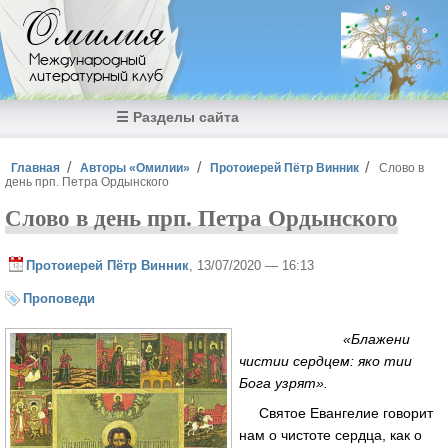
Перейти к основному содержанию
Омилия
Международный
литературный клуб
☰ Разделы сайта
Вы здесь
Главная
Авторы «Омилии»
Протоиерей Пётр Винник
Слово в
день прп. Петра Ордынского
Слово в день прп. Петра Ордынского
Протоиерей Пётр Винник
, 13/07/2020 — 16:13
Проповеди
«Блажени
чистии сердцем: яко тии
Бога узрят».
Святое Евангелие говорит
нам о чистоте сердца, как о