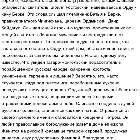
зеркале, изображать в себе Бога».[1] Вероятно, такими словами
благовестил святитель Кирилл Ростовский, наведываясь в Орду к
хану Берке. Эти слова слышал племянник Батыя и Берке,
правнук знатного Чингисхана, царевич Ордынский Даир
Кайдагул. Слышал юный отрок и о чудесах, происходивших от
мощей святителя Леонтия, мученически пострадавшего от
жестоких ростовчан. Что произошло в душе юного отрока, что
заставило его оставить Орду, отчий дом, обычаи и верования, и
последовать за святителем Кириллом в Ростов, одному Богу
известно. Что увидел татаро-монгольский поработитель в
порабощенном русском народе: смирение, кротость,
уничижение, терпение и лишение? Вероятно, это. Часто
случается, когда под гнетом ига, порабощенные духовно
овладевают гнетущих тиранов. Ордынский царевич влюбляется в
эти раздольные степи, непроходимые леса с озерами,
отражающими недосягаемое небо. Сливается воедино с душой
русского человека, становится как один из нас. Отрекается от
своего прежнего имени и становится в крещении Петром. Он
любит православное богослужение живет в доме епископа.
Женится на русской красавице татарских кровей, продолжая
династии двух родословных фамилий. Благодаря его