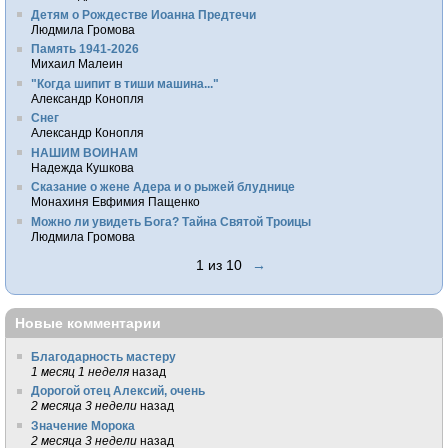
Детям о Рождестве Иоанна Предтечи
Людмила Громова
Память 1941-2026
Михаил Малеин
"Когда шипит в тиши машина..."
Александр Конопля
Снег
Александр Конопля
НАШИМ ВОИНАМ
Надежда Кушкова
Сказание о жене Адера и о рыжей блуднице
Монахиня Евфимия Пащенко
Можно ли увидеть Бога? Тайна Святой Троицы
Людмила Громова
1 из 10
→
Новые комментарии
Благодарность мастеру
1 месяц 1 неделя
назад
Дорогой отец Алексий, очень
2 месяца 3 недели
назад
Значение Морока
2 месяца 3 недели
назад