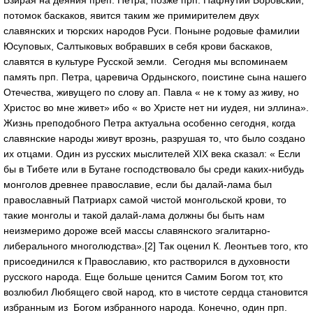
Взирая на деяния преп. Петра, позже прп. Пафнутий Боровский,
потомок баскаков, явится таким же примирителем двух
славянских и тюрских народов Руси. Поныне родовые фамилии
Юсуповых, Салтыковых вобравших в себя крови баскаков,
славятся в культуре Русской земли. Сегодня мы вспоминаем
память прп. Петра, царевича Ордынского, поистине сына нашего
Отечества, живущего по слову ап. Павла « не к тому аз живу, но
Христос во мне живет» ибо « во Христе нет ни иудея, ни эллина».
Жизнь преподобного Петра актуальна особенно сегодня, когда
славянские народы живут врознь, разрушая то, что было создано
их отцами. Один из русских мыслителей ХIХ века сказал: « Если
бы в Тибете или в Бутане господствовало бы среди каких-нибудь
монголов древнее православие, если бы далай-лама был
православный Патриарх самой чистой монгольской крови, то
такие монголы и такой далай-лама должны бы быть нам
неизмеримо дороже всей массы славянского эгалитарно-
либерального многолюдства».[2] Так оценил К. Леонтьев того, кто
присоединился к Православию, кто растворился в духовности
русского народа. Еще больше ценится Самим Богом тот, кто
возлюбил Любящего свой народ, кто в чистоте сердца становится
избранным из Богом избранного народа. Конечно, один прп.