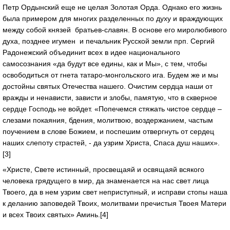
Петр Ордынский еще не целая Золотая Орда. Однако его жизнь
была примером для многих разделенных по духу и враждующих
между собой князей братьев-славян. В основе его миролюбивого
духа, позднее игумен и печальник Русской земли прп. Сергий
Радонежский объединит всех в идее национального
самосознания «да будут все едины, как и Мы», с тем, чтобы
освободиться от гнета татаро-монгольского ига. Будем же и мы
достойны святых Отечества нашего. Очистим сердца наши от
вражды и ненависти, зависти и злобы, памятую, что в скверное
сердце Господь не войдет. «Попечемся стяжать чистое сердце –
слезами покаяния, бдения, молитвою, воздержанием, частым
поучением в слове Божием, и поспешим отвергнуть от сердец
наших слепоту страстей, - да узрим Христа, Спаса душ наших».
[3]
«Христе, Свете истинный, просвещаяй и освящаяй всякого
человека грядущего в мир, да знаменается на нас свет лица
Твоего, да в нем узрим свет неприступный, и исправи стопы наша
к деланию заповедей Твоих, молитвами пречистыя Твоея Матери
и всех Твоих святых» Аминь.[4]