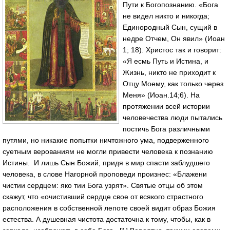
Пути к Богопознанию. «Бога
не видел никто и никогда;
Единородный Сын, сущий в
недре Отчем, Он явил» (Иоан
1; 18). Христос так и говорит:
«Я есмь Путь и Истина, и
Жизнь, никто не приходит к
Отцу Моему, как только через
Меня» (Иоан.14;6). На
протяжении всей истории
человечества люди пытались
постичь Бога различными
путями, но никакие попытки ничтожного ума, подверженного
суетным верованиям не могли привести человека к познанию
Истины. И лишь Сын Божий, придя в мир спасти заблудшего
человека, в слове Нагорной проповеди произнес: «Блажени
чистии сердцем: яко тии Бога узрят». Святые отцы об этом
скажут, что «очистивший сердце свое от всякого страстного
расположения в собственной лепоте своей видит образ Божия
естества. А душевная чистота достаточна к тому, чтобы, как в