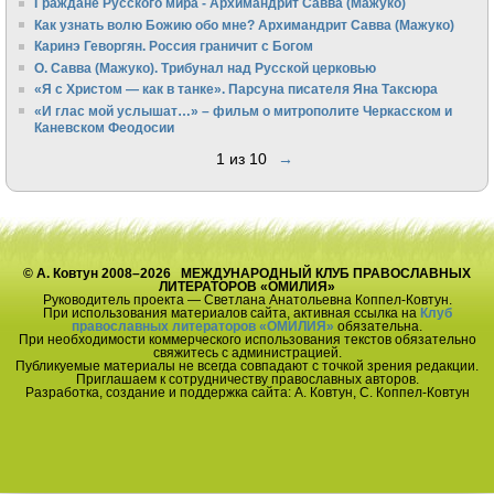
Граждане Русского мира - Архимандрит Савва (Мажуко)
Как узнать волю Божию обо мне? Архимандрит Савва (Мажуко)
Каринэ Геворгян. Россия граничит с Богом
О. Савва (Мажуко). Трибунал над Русской церковью
«Я с Христом — как в танке». Парсуна писателя Яна Таксюра
«И глас мой услышат…» – фильм о митрополите Черкасском и
Каневском Феодосии
1 из 10
→
© А. Ковтун 2008–2026 МЕЖДУНАРОДНЫЙ КЛУБ ПРАВОСЛАВНЫХ
ЛИТЕРАТОРОВ «ОМИЛИЯ»
Руководитель проекта — Светлана Анатольевна Коппел-Ковтун.
При использования материалов сайта, активная ссылка на
Клуб
православных литераторов «ОМИЛИЯ»
обязательна.
При необходимости коммерческого использования текстов обязательно
свяжитесь с администрацией.
Публикуемые материалы не всегда совпадают с точкой зрения редакции.
Приглашаем к сотрудничеству православных авторов.
Разработка, создание и поддержка сайта: А. Ковтун, С. Коппел-Ковтун