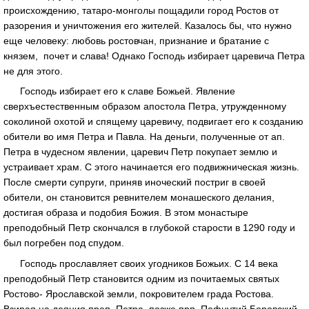
происхождению, татаро-монголы пощадили город Ростов от
разорения и уничтожения его жителей. Казалось бы, что нужно
еще человеку: любовь ростовчан, признание и братание с
князем, почет и слава! Однако Господь избирает царевича Петра
не для этого.
Господь избирает его к славе Божьей. Явление
сверхъестественным образом апостола Петра, утружденному
соколиной охотой и спящему царевичу, подвигает его к созданию
обители во имя Петра и Павла. На деньги, полученные от ап.
Петра в чудесном явлении, царевич Петр покупает землю и
устраивает храм. С этого начинается его подвижническая жизнь.
После смерти супруги, приняв иноческий постриг в своей
обители, он становится ревнителем монашеского делания,
достигая образа и подобия Божия. В этом монастыре
преподобный Петр скончался в глубокой старости в 1290 году и
был погребен под спудом.
Господь прославляет своих угодников Божьих. С 14 века
преподобный Петр становится одним из почитаемых святых
Ростово- Ярославской земли, покровителем града Ростова.