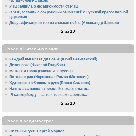
(Владислав Куликов)
УПЦ заявила о независимости от РПЦ
В УПЦ заявили о сохранении отношений с Русской православной
церковью
Дерусификация и теологическая война (Александр Щипков)
←
2 из 10
→
Новое в Читальном зале
Каждый выбирает для себя (Юрий Левитанский)
Дикая роза (Николай Голубош)
Межевая тропа (Николай Голубош)
Ветеринария (Иеромонах Роман (Матюшин)
Художник с яблоком в руке (Елена Самкова)
Наш класс пошёл в поход. Кошмар педагога
Я санкций жду – за то, что всем народом...
←
2 из 10
→
Новое в медиагалерее
Святыни Руси. Сергей Марнов