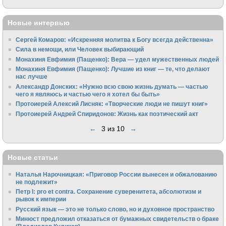
Новые интервью
Сергей Комаров: «Искренняя молитва к Богу всегда действенна»
Сила в немощи, или Человек выбирающий
Монахиня Евфимия (Пащенко): Вера — удел мужественных людей
Монахиня Евфимия (Пащенко): Лучшие из книг — те, что делают
нас лучше
Александр Донских: «Нужно всю свою жизнь думать — частью
чего я являюсь и частью чего я хотел бы быть»
Протоиерей Алексий Лисняк: «Творческие люди не пишут книг»
Протоиерей Андрей Спиридонов: Жизнь как поэтический акт
←
3 из 10
→
Новые статьи
Наталья Нарочницкая: «Приговор России вынесен и обжалованию
не подлежит»
Петр I: pro et contra. Сохранение суверенитета, абсолютизм и
рывок к империи
Русский язык — это не только слово, но и духовное пространство
Минюст предложил отказаться от бумажных свидетельств о браке