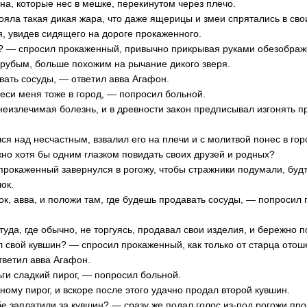
на, которые нес в мешке, перекинутом через плечо.
тояла такая дикая жара, что даже ящерицы и змеи спрятались в св
я, увидев сидящего на дороге прокаженного.
а? — спросил прокаженный, привычно прикрывая руками обезображ
 грубым, больше похожим на рычание дикого зверя.
вать сосуды, — ответил авва Агафон.
еси меня тоже в город, — попросил больной.
неизлечимая болезнь, и в древности закон предписывал изгонять п
я над несчастным, взвалил его на плечи и с молитвой понес в горо
жно хотя бы одним глазком повидать своих друзей и родных?
 прокаженный завернулся в рогожу, чтобы стражники подумали, буд
ок.
к, авва, и положи там, где будешь продавать сосуды, — попросил 
туда, где обычно, не торгуясь, продавал свои изделия, и бережно 
л свой кувшин? — спросил прокаженный, как только от старца отош
тветил авва Агафон.
ьги сладкий пирог, — попросил больной.
ому пирог, и вскоре после этого удачно продал второй кувшин.
бе заплатили за кувшин? — сразу же подал голос из-под рогожи пр