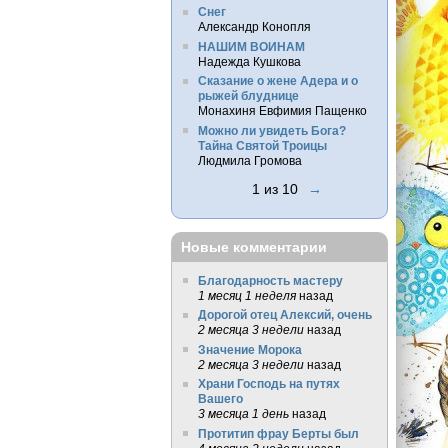
Снег
Александр Конопля
НАШИМ ВОИНАМ
Надежда Кушкова
Сказание о жене Адера и о
рыжей блуднице
Монахиня Евфимия Пащенко
Можно ли увидеть Бога?
Тайна Святой Троицы
Людмила Громова
1 из 10
→
Новые комментарии
Благодарность мастеру
1 месяц 1 неделя
назад
Дорогой отец Алексий, очень
2 месяца 3 недели
назад
Значение Морока
2 месяца 3 недели
назад
Храни Господь на путях
Вашего
3 месяца 1 день
назад
Протитип фрау Берты был