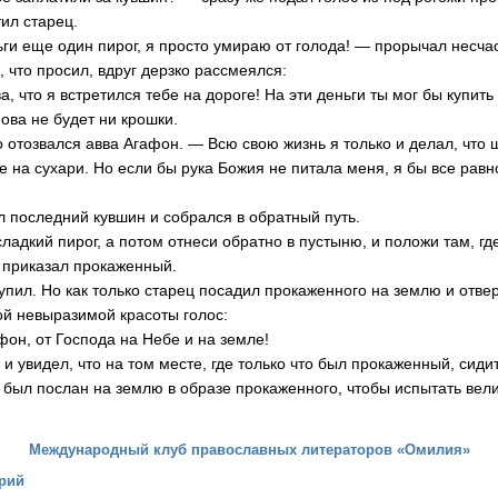
ил старец.
ьги еще один пирог, я просто умираю от голода! — прорычал несча
о, что просил, вдруг дерзко рассмеялся:
а, что я встретился тебе на дороге! На эти деньги ты мог бы купить 
нова не будет ни крошки.
 отозвался авва Агафон. — Всю свою жизнь я только и делал, что 
е на сухари. Но если бы рука Божия не питала меня, я бы все равн
л последний кувшин и собрался в обратный путь.
адкий пирог, а потом отнеси обратно в пустыню, и положи там, гд
— приказал прокаженный.
упил. Но как только старец посадил прокаженного на землю и отвер
ой невыразимой красоты голос:
фон, от Господа на Небе и на земле!
и увидел, что на том месте, где только что был прокаженный, сиди
 был послан на землю в образе прокаженного, чтобы испытать вел
Международный клуб православных литераторов «Омилия»
рий