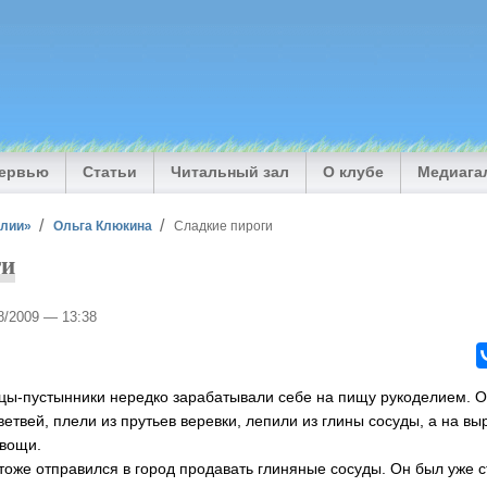
тервью
Статьи
Читальный зал
О клубе
Медиага
илии»
Ольга Клюкина
Сладкие пироги
ги
08/2009 — 13:38
цы-пустынники нередко зарабатывали себе на пищу рукоделием. 
етвей, плели из прутьев веревки, лепили из глины сосуды, а на в
овощи.
оже отправился в город продавать глиняные сосуды. Он был уже ст