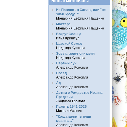
Новые материалы
Из Павлов - в Савлы, или "не
зная броду..."
Монахиня Евфимия Пащенко
Мастера
Монахиня Евфимия Пащенко
Вокруг Солнца
Илья Криштул
Царской Семье
Надежда Кушкова
Зовут... зовут они меня
Надежда Кушкова
Первый луч
Александр Конопля
Сосед
Александр Конопля
Ад
Александр Конопля
Детям о Рождестве Иоанна
Предтечи
Людмила Громова
Память 1941-2026
Михаил Малеин
"Когда шипит в тиши
машина..."
Александр Конопля