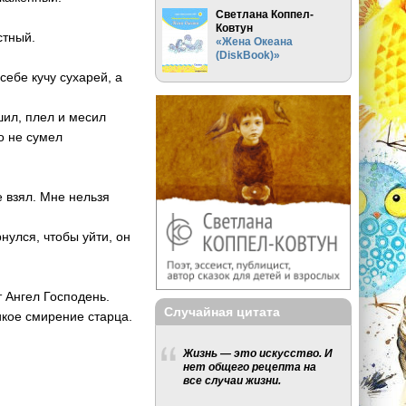
Светлана Коппел-
Ковтун
стный.
«Жена Океана
(DiskBook)»
себе кучу сухарей, а
шил, плел и месил
о не сумел
е взял. Мне нельзя
нулся, чтобы уйти, он
т Ангел Господень.
Случайная цитата
икое смирение старца.
Жизнь — это искусство. И
нет общего рецепта на
все случаи жизни.