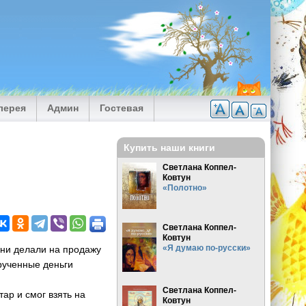
лерея
Админ
Гостевая
Купить наши книги
Светлана Коппел-
Ковтун
«Полотно»
Светлана Коппел-
Ковтун
«Я думаю по-русски»
Они делали на продажу
ырученные деньги
Светлана Коппел-
ар и смог взять на
Ковтун