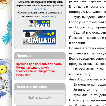
рынок только три кувши
Вы можете поддержать наш проект,
перечислив доступную вам сумму на
В тот день в пустыне с
наш счёт.
старец сильно удивилс
Кроме того, вы можете разместить
на своём сайте
наш баннер.
— Куда ты идешь, авв
Голос у него тоже был
— Я иду в город, прода
— Сделай милость, отн
Проказа — заразная и 
и селений.
Но авва Агафон сжалилс
человеку до смерти ну
Правила
Возле городских ворот
продажу огромный меш
Правила для посетителей сайта
Международного клуба
— Отнеси меня на рыно
православных литераторов
вошли в город.
«Омилия»
Авва Агафон отнес его 
— За сколько ты прода
Вход для авторов
— За одну монету, — о
— Купи мне на эти ден
Войти на сайт
Старец купил прокаженн
— Эй, авва, сколько те