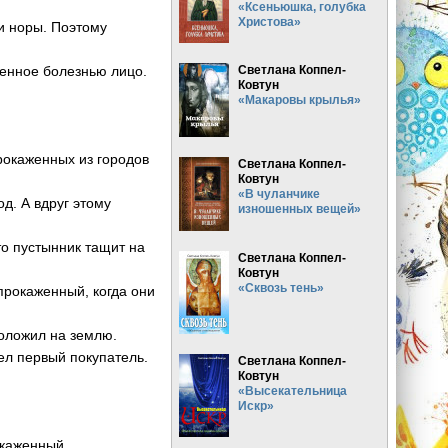
«Ксеньюшка, голубка
Христова»
ои норы. Поэтому
енное болезнью лицо.
Светлана Коппел-
Ковтун
«Макаровы крылья»
рокаженных из городов
Светлана Коппел-
Ковтун
«В чуланчике
д. А вдруг этому
изношенных вещей»
то пустынник тащит на
Светлана Коппел-
Ковтун
«Сквозь тень»
прокаженный, когда они
положил на землю.
ел первый покупатель.
Светлана Коппел-
Ковтун
«Высекательница
Искр»
окаженный.