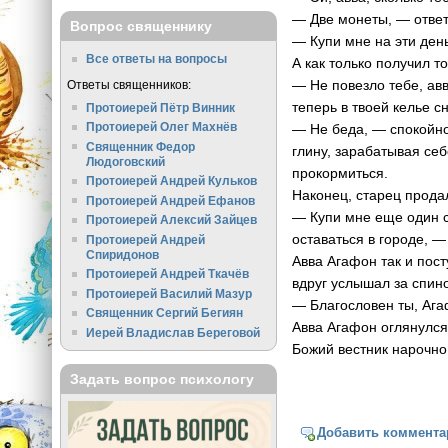
— Две монеты, — ответ
Вопрос священнику
— Купи мне на эти ден
Все ответы на вопросы
А как только получил т
— Не повезло тебе, авв
Ответы священников:
теперь в твоей келье с
Протоиерей Пётр Винник
Протоиерей Олег Махнёв
— Не беда, — спокойно
Священник Федор
глину, зарабатывая себ
Людоговский
прокормиться.
Протоиерей Андрей Кульков
Наконец, старец прода
Протоиерей Андрей Ефанов
— Купи мне еще один сл
Протоиерей Алексий Зайцев
оставаться в городе, 
Протоиерей Андрей
Спиридонов
Авва Агафон так и пост
Протоиерей Андрей Ткачёв
вдруг услышал за спин
Протоиерей Василий Мазур
— Благословен ты, Ага
Священник Сергий Бегиян
Авва Агафон оглянулся 
Иерей Владислав Береговой
Божий вестник нарочно
Задать вопрос психологу
Добавить коммента