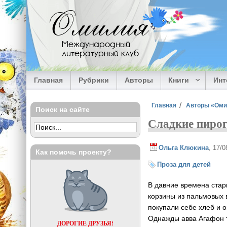
Перейти к основному содержанию
Омилия
Международный
литературный клуб
Главная
Рубрики
Авторы
Книги
Ин
Вы здесь
Главная
Авторы «Ом
Поиск на сайте
Сладкие пиро
Ольга Клюкина
, 17/
Как помочь проекту?
Проза для детей
В давние времена стар
корзины из пальмовых в
покупали себе хлеб и 
Однажды авва Агафон т
ДОРОГИЕ ДРУЗЬЯ!