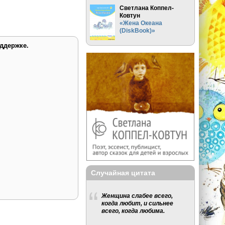
Светлана Коппел-
Ковтун
«Жена Океана
(DiskBook)»
ддержке.
Случайная цитата
Женщина слабее всего,
когда любит, и сильнее
всего, когда любима.