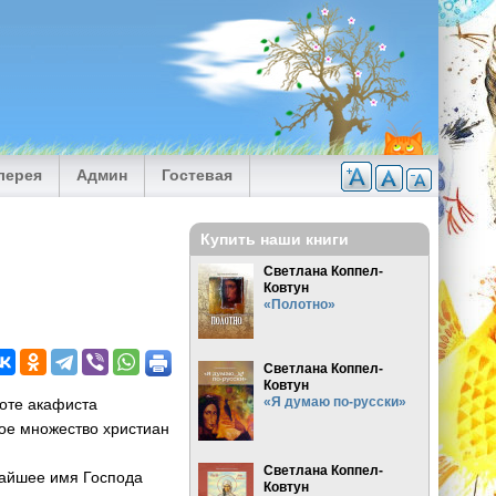
лерея
Админ
Гостевая
Купить наши книги
Светлана Коппел-
Ковтун
«Полотно»
Светлана Коппел-
Ковтун
«Я думаю по-русски»
оте акафиста
ое множество христиан
Светлана Коппел-
айшее имя Господа
Ковтун