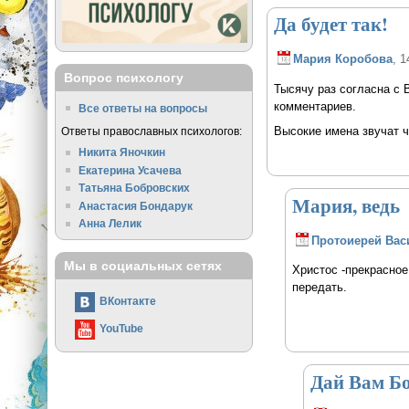
Да будет так!
Мария Коробова
, 1
Вопрос психологу
Тысячу раз согласна с 
комментариев.
Все ответы на вопросы
Высокие имена звучат ч
Ответы православных психологов:
Никита Яночкин
Екатерина Усачева
Татьяна Бобровских
Мария, ведь
Анастасия Бондарук
Анна Лелик
Протоиерей Вас
Мы в социальных сетях
Христос -прекрасное
передать.
ВКонтакте
YouTube
Дай Вам Бо