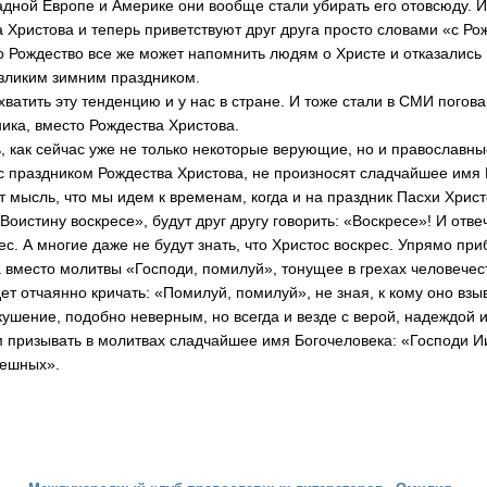
падной Европе и Америке они вообще стали убирать его отовсюду. 
а Христова и теперь приветствуют друг друга просто словами «с Р
о Рождество все же может напомнить людям о Христе и отказались 
зликим зимним праздником.
ить эту тенденцию и у нас в стране. И тоже стали в СМИ погова
ника, вместо Рождества Христова.
к сейчас уже не только некоторые верующие, но и православны
 с праздником Рождества Христова, не произносят сладчайшее имя 
сль, что мы идем к временам, когда и на праздник Пасхи Христо
Воистину воскресе», будут друг другу говорить: «Воскресе»! И отве
рес. А многие даже не будут знать, что Христос воскрес. Упрямо п
а вместо молитвы «Господи, помилуй», тонущее в грехах человече
т отчаянно кричать: «Помилуй, помилуй», не зная, к кому оно взыв
ение, подобно неверным, но всегда и везде с верой, надеждой 
 призывать в молитвах сладчайшее имя Богочеловека: «Господи И
решных».