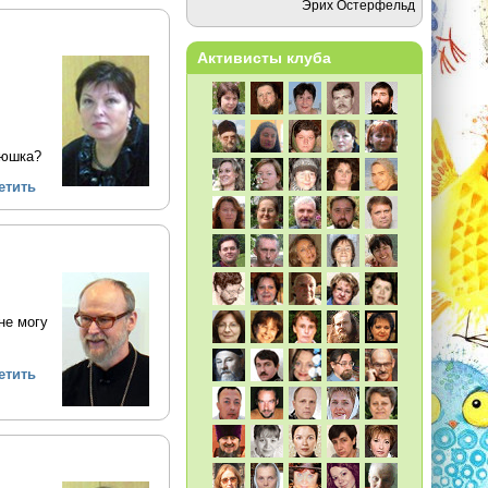
Эрих Остерфельд
Активисты клуба
тюшка?
етить
не могу
етить