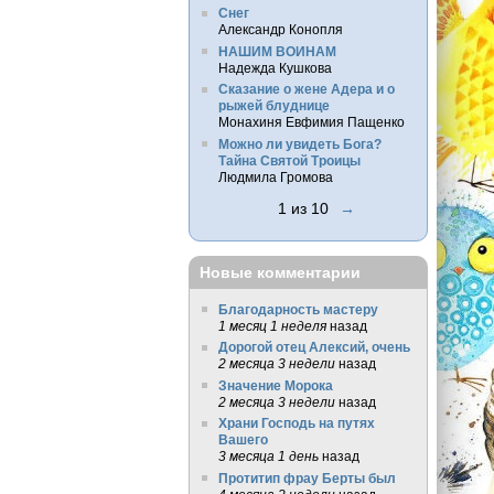
Снег
Александр Конопля
НАШИМ ВОИНАМ
Надежда Кушкова
Сказание о жене Адера и о
рыжей блуднице
Монахиня Евфимия Пащенко
Можно ли увидеть Бога?
Тайна Святой Троицы
Людмила Громова
1 из 10
→
Новые комментарии
Благодарность мастеру
1 месяц 1 неделя
назад
Дорогой отец Алексий, очень
2 месяца 3 недели
назад
Значение Морока
2 месяца 3 недели
назад
Храни Господь на путях
Вашего
3 месяца 1 день
назад
Протитип фрау Берты был