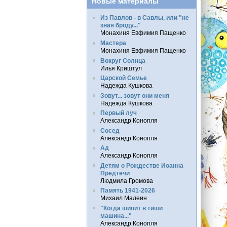
Новые материалы
Из Павлов - в Савлы, или "не
зная броду..."
Монахиня Евфимия Пащенко
Мастера
Монахиня Евфимия Пащенко
Вокруг Солнца
Илья Криштул
Царской Семье
Надежда Кушкова
Зовут... зовут они меня
Надежда Кушкова
Первый луч
Александр Конопля
Сосед
Александр Конопля
Ад
Александр Конопля
Детям о Рождестве Иоанна
Предтечи
Людмила Громова
Память 1941-2026
Михаил Малеин
"Когда шипит в тиши
машина..."
Александр Конопля