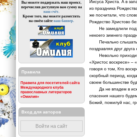
Иисуса Христа. А в за
Вы можете поддержать наш проект,
перечислив доступную вам сумму на
из праздника Рождеств
наш счёт.
же посчитали, что слов
Кроме того, вы можете разместить
на своём сайте
наш баннер.
Рождество Христово бе
Не замедлили подхват
некоего зимнего празд
Печально слышать, ка
поздравляя друг друга
Невольно приходит мы
«Христос воскресе» – «
говоря о том, Кто воск
Правила
скорбный период, когд
своем большинстве буде
Правила для посетителей сайта
Международного клуба
Да не впадем в искуш
православных литераторов
спасения нашего будем
«Омилия»
Божий, помилуй нас, г
Вход для авторов
Войти на сайт