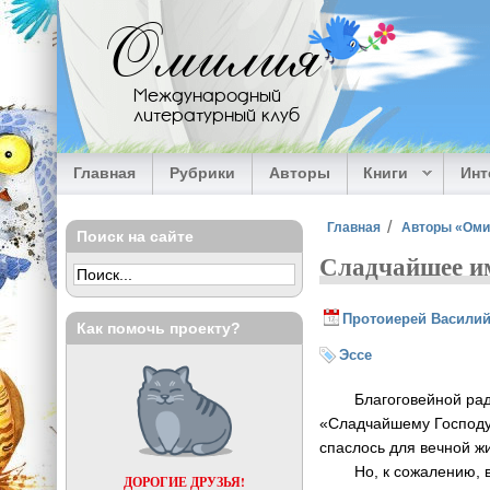
Перейти к основному содержанию
Омилия
Международный
литературный клуб
Главная
Рубрики
Авторы
Книги
Ин
Вы здесь
Главная
Авторы «Ом
Поиск на сайте
Сладчайшее и
Протоиерей Василий
Как помочь проекту?
Эссе
Благоговейной радост
«Сладчайшему Господу
спаслось для вечной жи
Но, к сожалению, все
ДОРОГИЕ ДРУЗЬЯ!