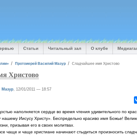
тервью
Статьи
Читальный зал
О клубе
Медиага
илии»
Протоиерей Василий Мазур
Сладчайшее имя Христово
мя Христово
 Мазур
, 12/01/2011 — 18:57
ью наполняется сердце во время чтения удивительного по крас
 нашему Иисусу Христу». Беспредельно красиво имя Божье! Велик
зни, призывая его в своих молитвах.
 чаще и чаще христиане начинают стыдиться произносить сладч