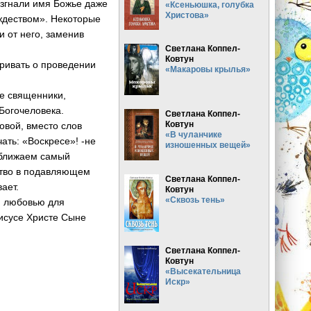
Изгнали имя Божье даже
«Ксеньюшка, голубка
Христова»
ождеством». Некоторые
и от него, заменив
Светлана Коппел-
Ковтун
ривать о проведении
«Макаровы крылья»
е священники,
Богочеловека.
Светлана Коппел-
Ковтун
вой, вместо слов
«В чуланчике
чать: «Воскресе»! -не
изношенных вещей»
риближаем самый
ство в подавляющем
Светлана Коппел-
ает.
Ковтун
«Сквозь тень»
и любовью для
исусе Христе Сыне
Светлана Коппел-
Ковтун
«Высекательница
Искр»