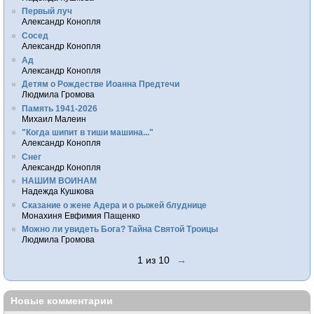
Первый луч
Александр Конопля
Сосед
Александр Конопля
Ад
Александр Конопля
Детям о Рождестве Иоанна Предтечи
Людмила Громова
Память 1941-2026
Михаил Малеин
"Когда шипит в тиши машина..."
Александр Конопля
Снег
Александр Конопля
НАШИМ ВОИНАМ
Надежда Кушкова
Сказание о жене Адера и о рыжей блуднице
Монахиня Евфимия Пащенко
Можно ли увидеть Бога? Тайна Святой Троицы
Людмила Громова
1 из 10
→
Новые комментарии