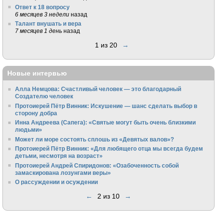
Ответ к 18 вопросу
6 месяцев 3 недели
назад
Талант внушать и вера
7 месяцев 1 день
назад
1 из 20
→
Новые интервью
Алла Немцова: Счастливый человек — это благодарный
Создателю человек
Протоиерей Пётр Винник: Искушение — шанс сделать выбор в
сторону добра
Инна Андреева (Сапега): «Святые могут быть очень близкими
людьми»
Может ли море состоять сплошь из «Девятых валов»?
Протоиерей Пётр Винник: «Для любящего отца мы всегда будем
детьми, несмотря на возраст»
Протоиерей Андрей Спиридонов: «Озабоченность собой
замаскирована лозунгами веры»
О рассуждении и осуждении
←
2 из 10
→