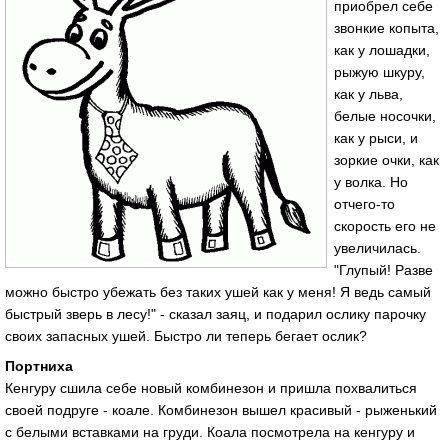
приобрел себе
звонкие копыта,
как у лошадки,
рыжую шкуру,
как у льва,
белые носочки,
как у рыси, и
зоркие очки, как
у волка. Но
отчего-то
скорость его не
увеличилась.
"Глупый! Разве
можно быстро убежать без таких ушей как у меня! Я ведь самый
быстрый зверь в лесу!" - сказал заяц, и подарил ослику парочку
своих запасных ушей. Быстро ли теперь бегает ослик?
Портниха
Кенгуру сшила себе новый комбинезон и пришла похвалиться
своей подруге - коале. Комбинезон вышел красивый - рыженький
с белыми вставками на груди. Коала посмотрела на кенгуру и