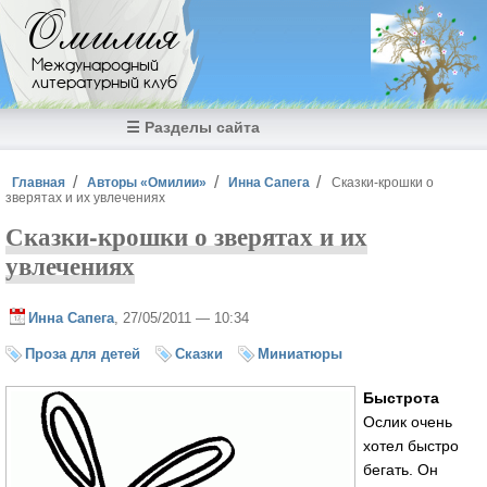
Перейти к основному содержанию
Омилия
Международный
литературный клуб
☰ Разделы сайта
Вы здесь
Главная
Авторы «Омилии»
Инна Сапега
Сказки-крошки о
зверятах и их увлечениях
Сказки-крошки о зверятах и их
увлечениях
Инна Сапега
, 27/05/2011 — 10:34
Проза для детей
Сказки
Миниатюры
Быстрота
Ослик очень
хотел быстро
бегать. Он