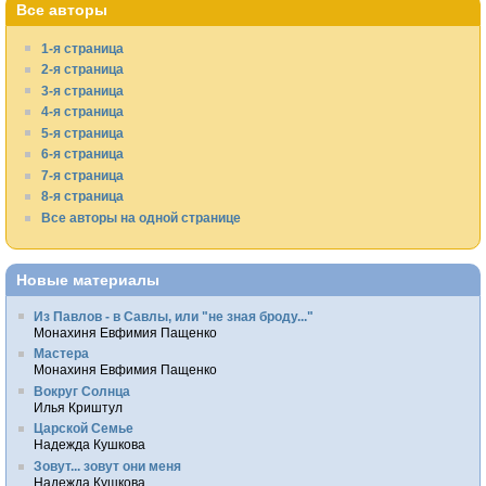
Все авторы
1-я страница
2-я страница
3-я страница
4-я страница
5-я страница
6-я страница
7-я страница
8-я страница
Все авторы на одной странице
Новые материалы
Из Павлов - в Савлы, или "не зная броду..."
Монахиня Евфимия Пащенко
Мастера
Монахиня Евфимия Пащенко
Вокруг Солнца
Илья Криштул
Царской Семье
Надежда Кушкова
Зовут... зовут они меня
Надежда Кушкова