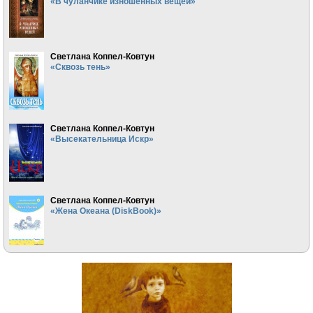
«В чуланчике изношенных вещей»
Светлана Коппел-Ковтун
«Сквозь тень»
Светлана Коппел-Ковтун
«Высекательница Искр»
Светлана Коппел-Ковтун
«Жена Океана (DiskBook)»