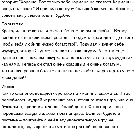
говорит: "Хорошо! Вот только тебе кармана не хватает. Карманы -
вещь полезная." И пришила кенгуру большой карман на брюшке,
совсем как у самой коалы. Удобно!
Богатство
Крокодил переживал, что его в болоте не очень любят. "Всему
виной то, что я слишком простой!" - подумал крокодил - "для того,
чтобы тебя любили нужно богатство!". Подумал и купил себе
изумруд, который тут же вставил в свою шкурку. А потом еще
один и еще - пока вся шкурка его не была усыпана изумрудными
камнями. Теперь он стал очень красивым и очень богатым,
только все равно в болоте его никто не любил. Характер-то у него
крокодилий!
Игрок
Как-то слоненок подарил черепахе на именины шахматы. И так
полюбилась мудрой черепашке эта интеллигентная игра, что она,
буквально, прилипла к черно-белой доске. С тех пор и ходит
черепашка всегда в шахматном панцире. Если вы будете в
пустыне – поиграйте с ней в эту увлекательную игру, не
пожалеете, ведь среди шахматистов равной черепахе нет.