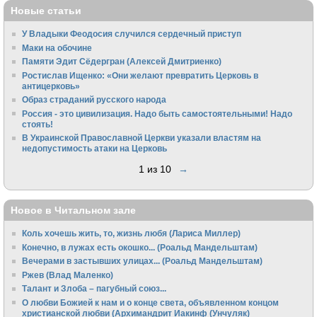
Новые статьи
У Владыки Феодосия случился сердечный приступ
Маки на обочине
Памяти Эдит Сёдергран (Алексей Дмитриенко)
Ростислав Ищенко: «Они желают превратить Церковь в
антицерковь»
Образ страданий русского народа
Россия - это цивилизация. Надо быть самостоятельными! Надо
стоять!
В Украинской Православной Церкви указали властям на
недопустимость атаки на Церковь
1 из 10
→
Новое в Читальном зале
Коль хочешь жить, то, жизнь любя (Лариса Миллер)
Конечно, в лужах есть окошко... (Роальд Мандельштам)
Вечерами в застывших улицах... (Роальд Мандельштам)
Ржев (Влад Маленко)
Талант и Злоба – пагубный союз...
О любви Божией к нам и о конце света, объявленном концом
христианской любви (Архимандрит Иакинф (Унчуляк)