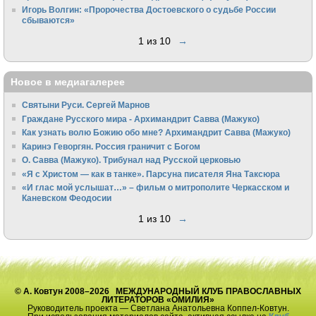
Игорь Волгин: «Пророчества Достоевского о судьбе России
сбываются»
1 из 10
→
Новое в медиагалерее
Святыни Руси. Сергей Марнов
Граждане Русского мира - Архимандрит Савва (Мажуко)
Как узнать волю Божию обо мне? Архимандрит Савва (Мажуко)
Каринэ Геворгян. Россия граничит с Богом
О. Савва (Мажуко). Трибунал над Русской церковью
«Я с Христом — как в танке». Парсуна писателя Яна Таксюра
«И глас мой услышат…» – фильм о митрополите Черкасском и
Каневском Феодосии
1 из 10
→
© А. Ковтун 2008–2026 МЕЖДУНАРОДНЫЙ КЛУБ ПРАВОСЛАВНЫХ
ЛИТЕРАТОРОВ «ОМИЛИЯ»
Руководитель проекта — Светлана Анатольевна Коппел-Ковтун.