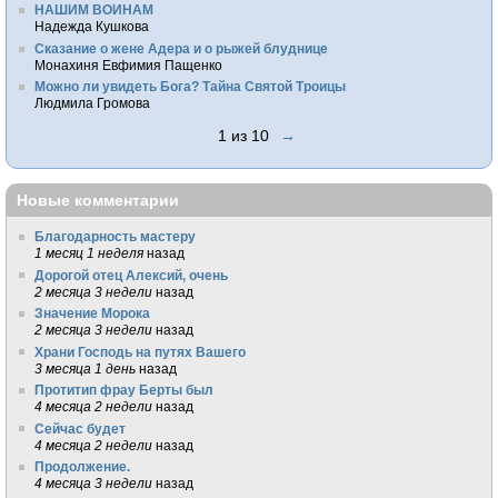
НАШИМ ВОИНАМ
Надежда Кушкова
Сказание о жене Адера и о рыжей блуднице
Монахиня Евфимия Пащенко
Можно ли увидеть Бога? Тайна Святой Троицы
Людмила Громова
1 из 10
→
Новые комментарии
Благодарность мастеру
1 месяц 1 неделя
назад
Дорогой отец Алексий, очень
2 месяца 3 недели
назад
Значение Морока
2 месяца 3 недели
назад
Храни Господь на путях Вашего
3 месяца 1 день
назад
Протитип фрау Берты был
4 месяца 2 недели
назад
Сейчас будет
4 месяца 2 недели
назад
Продолжение.
4 месяца 3 недели
назад