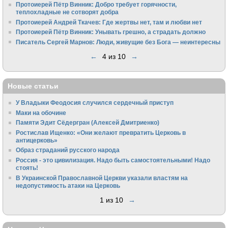
Протоиерей Пётр Винник: Добро требует горячности,
теплохладные не сотворят добра
Протоиерей Андрей Ткачев: Где жертвы нет, там и любви нет
Протоиерей Пётр Винник: Унывать грешно, а страдать должно
Писатель Сергей Марнов: Люди, живущие без Бога — неинтересны
←
4 из 10
→
Новые статьи
У Владыки Феодосия случился сердечный приступ
Маки на обочине
Памяти Эдит Сёдергран (Алексей Дмитриенко)
Ростислав Ищенко: «Они желают превратить Церковь в
антицерковь»
Образ страданий русского народа
Россия - это цивилизация. Надо быть самостоятельными! Надо
стоять!
В Украинской Православной Церкви указали властям на
недопустимость атаки на Церковь
1 из 10
→