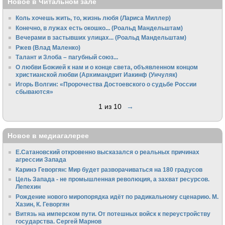
Новое в Читальном зале
Коль хочешь жить, то, жизнь любя (Лариса Миллер)
Конечно, в лужах есть окошко... (Роальд Мандельштам)
Вечерами в застывших улицах... (Роальд Мандельштам)
Ржев (Влад Маленко)
Талант и Злоба – пагубный союз...
О любви Божией к нам и о конце света, объявленном концом
христианской любви (Архимандрит Иакинф (Унчуляк)
Игорь Волгин: «Пророчества Достоевского о судьбе России
сбываются»
1 из 10
→
Новое в медиагалерее
Е.Сатановский откровенно высказался о реальных причинах
агрессии Запада
Каринэ Геворгян: Мир будет разворачиваться на 180 градусов
Цель Запада - не промышленная революция, а захват ресурсов.
Лепехин
Рождение нового миропорядка идёт по радикальному сценарию. М.
Хазин, К. Геворгян
Витязь на имперском пути. От потешных войск к переустройству
государства. Сергей Марнов