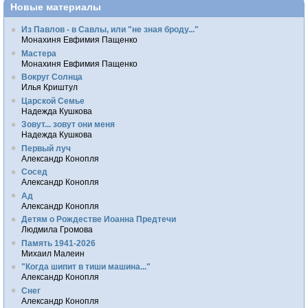
Новые материалы
Из Павлов - в Савлы, или "не зная броду..."
Монахиня Евфимия Пащенко
Мастера
Монахиня Евфимия Пащенко
Вокруг Солнца
Илья Криштул
Царской Семье
Надежда Кушкова
Зовут... зовут они меня
Надежда Кушкова
Первый луч
Александр Конопля
Сосед
Александр Конопля
Ад
Александр Конопля
Детям о Рождестве Иоанна Предтечи
Людмила Громова
Память 1941-2026
Михаил Малеин
"Когда шипит в тиши машина..."
Александр Конопля
Снег
Александр Конопля