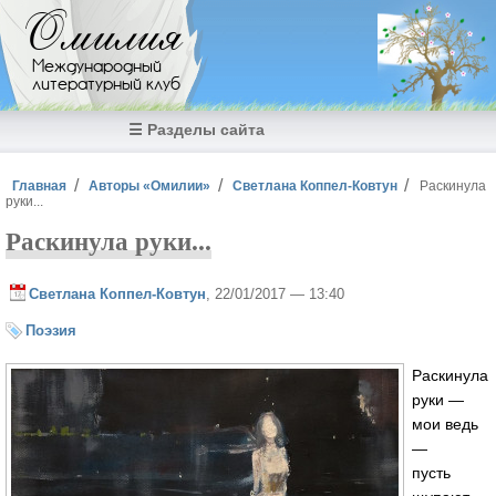
Перейти к основному содержанию
Омилия
Международный
литературный клуб
☰ Разделы сайта
Вы здесь
Главная
Авторы «Омилии»
Светлана Коппел-Ковтун
Раскинула
руки...
Раскинула руки...
Светлана Коппел-Ковтун
, 22/01/2017 — 13:40
Поэзия
Раскинула
руки —
мои ведь
—
пусть