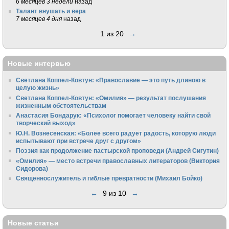
6 месяцев 3 недели
назад
Талант внушать и вера
7 месяцев 4 дня
назад
1 из 20
→
Новые интервью
Светлана Коппел-Ковтун: «Православие — это путь длиною в
целую жизнь»
Светлана Коппел-Ковтун: «Омилия» — результат послушания
жизненным обстоятельствам
Анастасия Бондарук: «Психолог помогает человеку найти свой
творческий выход»
Ю.Н. Вознесенская: «Более всего радует радость, которую люди
испытывают при встрече друг с другом»
Поэзия как продолжение пастырской проповеди (Андрей Сигутин)
«Омилия» — место встречи православных литераторов (Виктория
Сидорова)
Священнослужитель и гиблые превратности (Михаил Бойко)
←
9 из 10
→
Новые статьи