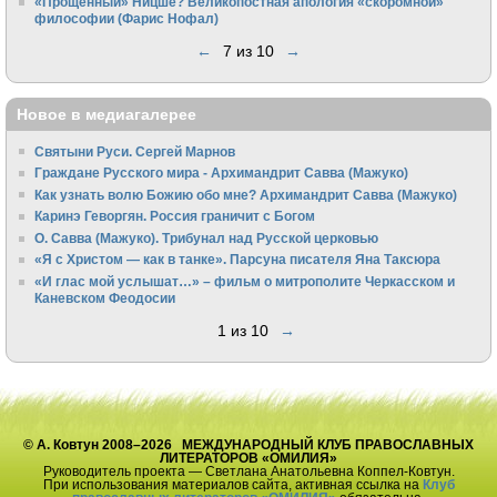
«Прощенный» Ницше? Великопостная апология «скоромной»
философии (Фарис Нофал)
←
7 из 10
→
Новое в медиагалерее
Святыни Руси. Сергей Марнов
Граждане Русского мира - Архимандрит Савва (Мажуко)
Как узнать волю Божию обо мне? Архимандрит Савва (Мажуко)
Каринэ Геворгян. Россия граничит с Богом
О. Савва (Мажуко). Трибунал над Русской церковью
«Я с Христом — как в танке». Парсуна писателя Яна Таксюра
«И глас мой услышат…» – фильм о митрополите Черкасском и
Каневском Феодосии
1 из 10
→
© А. Ковтун 2008–2026 МЕЖДУНАРОДНЫЙ КЛУБ ПРАВОСЛАВНЫХ
ЛИТЕРАТОРОВ «ОМИЛИЯ»
Руководитель проекта — Светлана Анатольевна Коппел-Ковтун.
При использования материалов сайта, активная ссылка на
Клуб