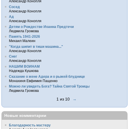
Александр Конопля
Сосед
Александр Конопля
Ад
Александр Конопля
Детям о Рождестве Иоанна Предтечи
Людмила Громова
Память 1941-2026
Михаил Малеин
"Когда шипит в тиши машина..."
Александр Конопля
Снег
Александр Конопля
НАШИМ ВОИНАМ
Надежда Кушкова
Сказание о жене Адера и о рыжей блуднице
Монахиня Евфимия Пащенко
Можно ли увидеть Бога? Тайна Святой Троицы
Людмила Громова
1 из 10
→
Новые комментарии
Благодарность мастеру