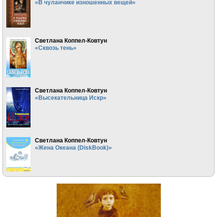
«В чуланчике изношенных вещей»
Светлана Коппел-Ковтун
«Сквозь тень»
Светлана Коппел-Ковтун
«Высекательница Искр»
Светлана Коппел-Ковтун
«Жена Океана (DiskBook)»