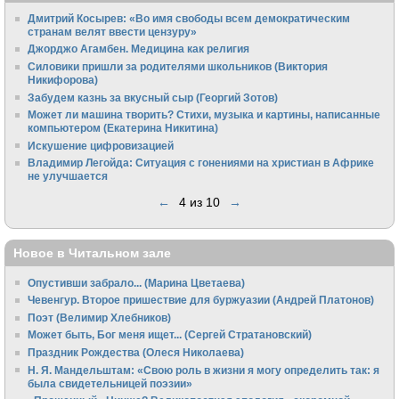
Дмитрий Косырев: «Во имя свободы всем демократическим
странам велят ввести цензуру»
Джорджо Агамбен. Медицина как религия
Силовики пришли за родителями школьников (Виктория
Никифорова)
Забудем казнь за вкусный сыр (Георгий Зотов)
Может ли машина творить? Стихи, музыка и картины, написанные
компьютером (Екатерина Никитина)
Искушение цифровизацией
Владимир Легойда: Ситуация с гонениями на христиан в Африке
не улучшается
←
4 из 10
→
Новое в Читальном зале
Опустивши забрало... (Марина Цветаева)
Чевенгур. Второе пришествие для буржуазии (Андрей Платонов)
Поэт (Велимир Хлебников)
Может быть, Бог меня ищет... (Сергей Стратановский)
Праздник Рождества (Олеся Николаева)
Н. Я. Мандельштам: «Свою pоль в жизни я могу опpеделить так: я
была свидетельницей поэзии»